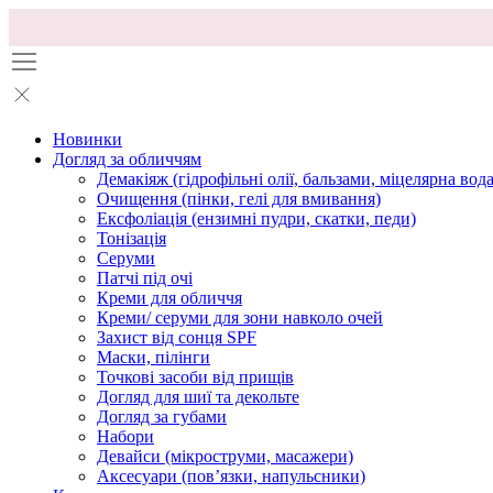
Новинки
Догляд за обличчям
Демакіяж (гідрофільні олії, бальзами, міцелярна вода
Очищення (пінки, гелі для вмивання)
Ексфоліація (ензимні пудри, скатки, педи)
Тонізація
Серуми
Патчі під очі
Креми для обличчя
Креми/ серуми для зони навколо очей
Захист від сонця SPF
Маски, пілінги
Точкові засоби від прищів
Догляд для шиї та декольте
Догляд за губами
Набори
Девайси (мікроструми, масажери)
Аксесуари (повʼязки, напульсники)