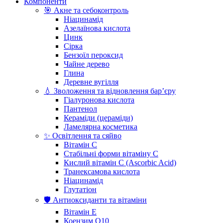
Компоненти
🎯 Акне та себоконтроль
Ніацинамід
Азелаїнова кислота
Цинк
Сірка
Бензоїл пероксид
Чайне дерево
Глина
Деревне вугілля
💧 Зволоження та відновлення бар’єру
Гіалуронова кислота
Пантенол
Кераміди (цераміди)
Ламелярна косметика
✨ Освітлення та сяйво
Вітамін С
Стабільні форми вітаміну С
Кислий вітамін С (Ascorbic Acid)
Транексамова кислота
Ніацинамід
Глутатіон
🛡️ Антиоксиданти та вітаміни
Вітамін Е
Коензим Q10