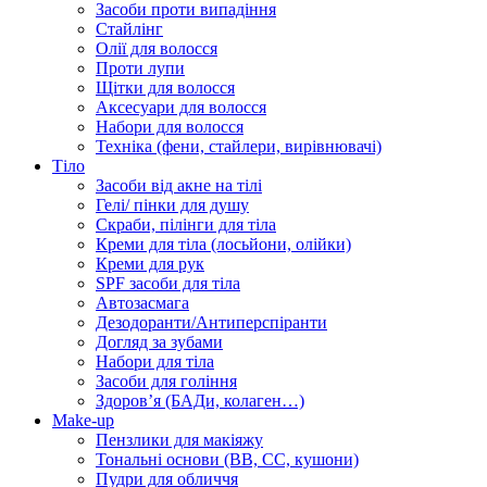
Засоби проти випадіння
Стайлінг
Олії для волосся
Проти лупи
Щітки для волосся
Аксесуари для волосся
Набори для волосся
Техніка (фени, стайлери, вирівнювачі)
Тіло
Засоби від акне на тілі
Гелі/ пінки для душу
Скраби, пілінги для тіла
Креми для тіла (лосьйони, олійки)
Креми для рук
SPF засоби для тіла
Автозасмага
Дезодоранти/Антиперспіранти
Догляд за зубами
Набори для тіла
Засоби для гоління
Здоровʼя (БАДи, колаген…)
Make-up
Пензлики для макіяжу
Тональні основи (BB, CC, кушони)
Пудри для обличчя