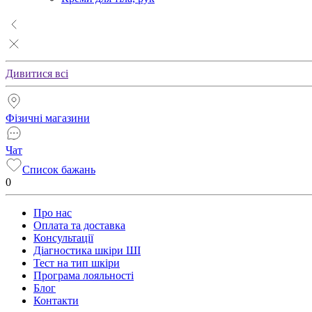
Дивитися всі
Фізичні магазини
Чат
Список бажань
0
Про нас
Оплата та доставка
Консультації
Діагностика шкіри ШІ
Тест на тип шкіри
Програма лояльності
Блог
Контакти