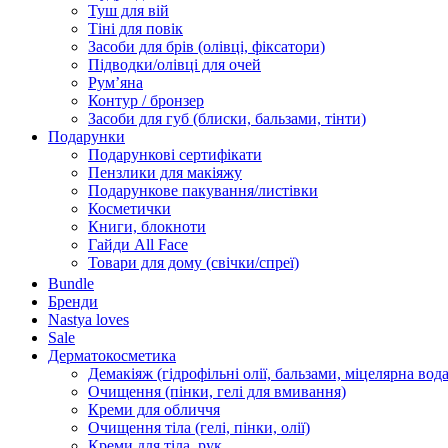
Туш для вій
Тіні для повік
Засоби для брів (олівці, фіксатори)
Підводки/олівці для очей
Румʼяна
Контур / бронзер
Засоби для губ (блиски, бальзами, тінти)
Подарунки
Подарункові сертифікати
Пензлики для макіяжу
Подарункове пакування/листівки
Косметички
Книги, блокноти
Гайди All Face
Товари для дому (свічки/спреї)
Bundle
Бренди
Nastya loves
Sale
Дерматокосметика
Демакіяж (гідрофільні олії, бальзами, міцелярна вода
Очищення (пінки, гелі для вмивання)
Креми для обличчя
Очищення тіла (гелі, пінки, олії)
Креми для тіла, рук