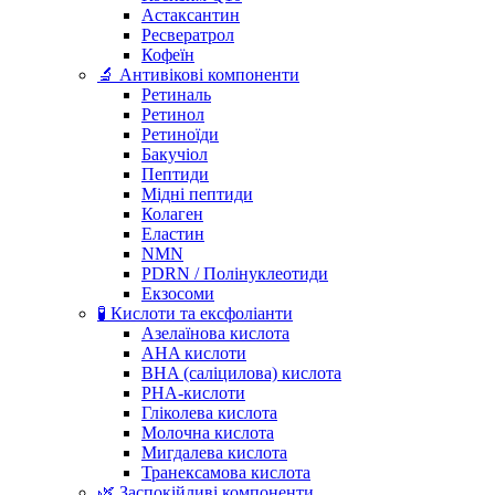
Астаксантин
Ресвератрол
Кофеїн
🔬 Антивікові компоненти
Ретиналь
Ретинол
Ретиноїди
Бакучіол
Пептиди
Мідні пептиди
Колаген
Еластин
NMN
PDRN / Полінуклеотиди
Екзосоми
🧪 Кислоти та ексфоліанти
Азелаїнова кислота
AHA кислоти
BHA (саліцилова) кислота
PHA-кислоти
Гліколева кислота
Молочна кислота
Мигдалева кислота
Транексамова кислота
🌿 Заспокійливі компоненти