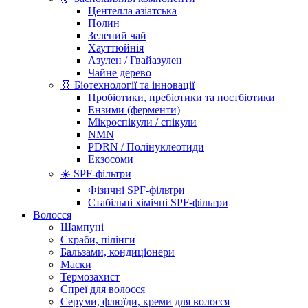
Центелла азіатська
Полин
Зелений чай
Хауттюйнія
Азулен / Гвайазулен
Чайне дерево
🧬 Біотехнології та інновації
Пробіотики, пребіотики та постбіотики
Ензими (ферменти)
Мікроспікули / спікули
NMN
PDRN / Полінуклеотиди
Екзосоми
☀️ SPF-фільтри
Фізичні SPF-фільтри
Стабільні хімічні SPF-фільтри
Волосся
Шампуні
Скраби, пілінги
Бальзами, кондиціонери
Маски
Термозахист
Спреї для волосся
Серуми, флюїди, креми для волосся