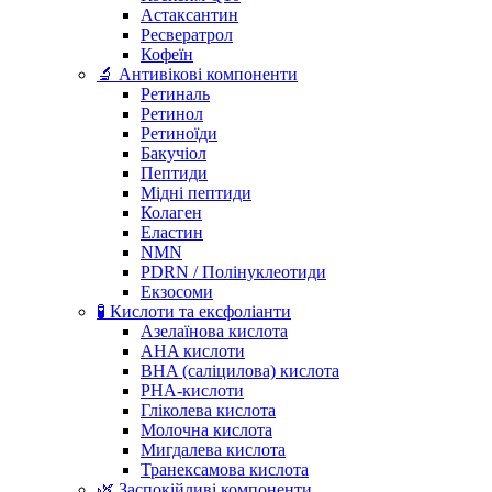
Астаксантин
Ресвератрол
Кофеїн
🔬 Антивікові компоненти
Ретиналь
Ретинол
Ретиноїди
Бакучіол
Пептиди
Мідні пептиди
Колаген
Еластин
NMN
PDRN / Полінуклеотиди
Екзосоми
🧪 Кислоти та ексфоліанти
Азелаїнова кислота
AHA кислоти
BHA (саліцилова) кислота
PHA-кислоти
Гліколева кислота
Молочна кислота
Мигдалева кислота
Транексамова кислота
🌿 Заспокійливі компоненти