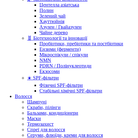
Центелла азіатська
Полин
Зелений чай
Хауттюйнія
Азулен / Гвайазулен
Чайне дерево
🧬 Біотехнології та інновації
Пробіотики, пребіотики та постбіотики
Ензими (ферменти)
Мікроспікули / спікули
NMN
PDRN / Полінуклеотиди
Екзосоми
☀️ SPF-фільтри
Фізичні SPF-фільтри
Стабільні хімічні SPF-фільтри
Волосся
Шампуні
Скраби, пілінги
Бальзами, кондиціонери
Маски
Термозахист
Спреї для волосся
Серуми, флюїди, креми для волосся