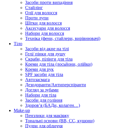
Засоби проти випадіння
Стайлінг
Олії для волосся
Проти лупи
Щітки для волосся
Аксесуари для волосся
Набори для волосся
Техніка (фени, стайлери, вирівнювачі)
Тіло
Засоби від акне на тілі
Гелі/ пінки для душу
Скраби, пілінги для тіла
Креми для тіла (лосьйони, олійки)
Креми для рук
SPF засоби для тіла
Автозасмага
Дезодоранти/Антиперспіранти
Догляд за зубами
Набори для тіла
Засоби для гоління
Здоровʼя (БАДи, колаген…)
Make-up
Пензлики для макіяжу
Тональні основи (BB, CC, кушони)
Пудри для обличчя