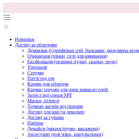
Новинки
Догляд за обличчям
Демакіяж (гідрофільні олії, бальзами, міцелярна вода
Очищення (пінки, гелі для вмивання)
Ексфоліація (ензимні пудри, скатки, педи)
Тонізація
Серуми
Патчі під очі
Креми для обличчя
Креми/ серуми для зони навколо очей
Захист від сонця SPF
Маски, пілінги
Точкові засоби від прищів
Догляд для шиї та декольте
Догляд за губами
Набори
Девайси (мікроструми, масажери)
Аксесуари (повʼязки, напульсники)