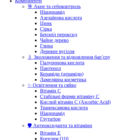
Компоненти
🎯 Акне та себоконтроль
Ніацинамід
Азелаїнова кислота
Цинк
Сірка
Бензоїл пероксид
Чайне дерево
Глина
Деревне вугілля
💧 Зволоження та відновлення бар’єру
Гіалуронова кислота
Пантенол
Кераміди (цераміди)
Ламелярна косметика
✨ Освітлення та сяйво
Вітамін С
Стабільні форми вітаміну С
Кислий вітамін С (Ascorbic Acid)
Транексамова кислота
Ніацинамід
Глутатіон
🛡️ Антиоксиданти та вітаміни
Вітамін Е
Коензим Q10