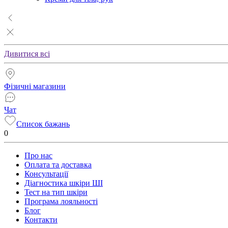
Дивитися всі
Фізичні магазини
Чат
Список бажань
0
Про нас
Оплата та доставка
Консультації
Діагностика шкіри ШІ
Тест на тип шкіри
Програма лояльності
Блог
Контакти