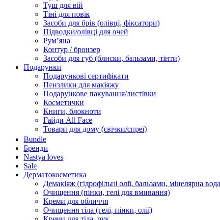
Туш для вій
Тіні для повік
Засоби для брів (олівці, фіксатори)
Підводки/олівці для очей
Румʼяна
Контур / бронзер
Засоби для губ (блиски, бальзами, тінти)
Подарунки
Подарункові сертифікати
Пензлики для макіяжу
Подарункове пакування/листівки
Косметички
Книги, блокноти
Гайди All Face
Товари для дому (свічки/спреї)
Bundle
Бренди
Nastya loves
Sale
Дерматокосметика
Демакіяж (гідрофільні олії, бальзами, міцелярна вода
Очищення (пінки, гелі для вмивання)
Креми для обличчя
Очищення тіла (гелі, пінки, олії)
Креми для тіла, рук