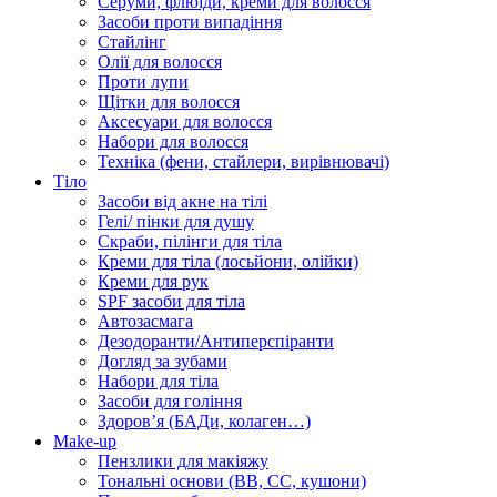
Серуми, флюїди, креми для волосся
Засоби проти випадіння
Стайлінг
Олії для волосся
Проти лупи
Щітки для волосся
Аксесуари для волосся
Набори для волосся
Техніка (фени, стайлери, вирівнювачі)
Тіло
Засоби від акне на тілі
Гелі/ пінки для душу
Скраби, пілінги для тіла
Креми для тіла (лосьйони, олійки)
Креми для рук
SPF засоби для тіла
Автозасмага
Дезодоранти/Антиперспіранти
Догляд за зубами
Набори для тіла
Засоби для гоління
Здоровʼя (БАДи, колаген…)
Make-up
Пензлики для макіяжу
Тональні основи (BB, CC, кушони)