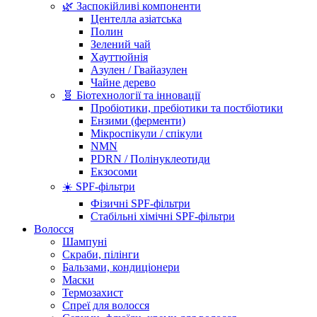
🌿 Заспокійливі компоненти
Центелла азіатська
Полин
Зелений чай
Хауттюйнія
Азулен / Гвайазулен
Чайне дерево
🧬 Біотехнології та інновації
Пробіотики, пребіотики та постбіотики
Ензими (ферменти)
Мікроспікули / спікули
NMN
PDRN / Полінуклеотиди
Екзосоми
☀️ SPF-фільтри
Фізичні SPF-фільтри
Стабільні хімічні SPF-фільтри
Волосся
Шампуні
Скраби, пілінги
Бальзами, кондиціонери
Маски
Термозахист
Спреї для волосся