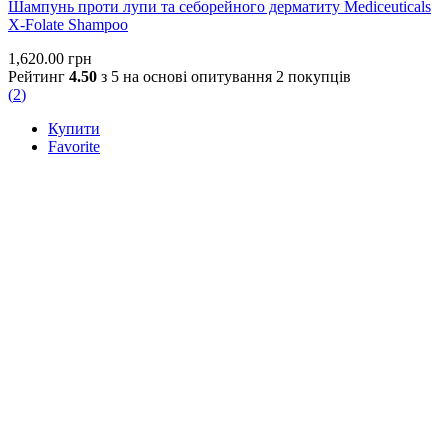
Шампунь проти лупи та себорейного дерматиту Mediceuticals
X-Folate Shampoo
1,620.00
грн
Рейтинг
4.50
з 5 на основі опитування
2
покупців
(
2
)
Купити
Favorite