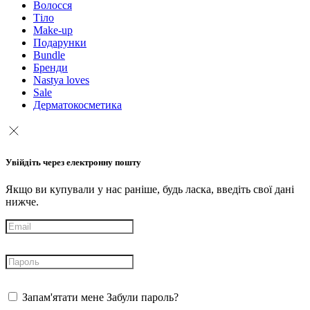
Волосся
Тіло
Make-up
Подарунки
Bundle
Бренди
Nastya loves
Sale
Дерматокосметика
Увійдіть через електронну пошту
Якщо ви купували у нас раніше, будь ласка, введіть свої дані
нижче.
Запам'ятати мене
Забули пароль?