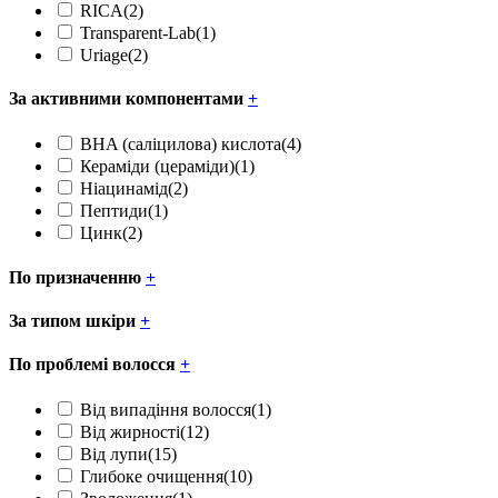
RICA
(2)
Transparent-Lab
(1)
Uriage
(2)
За активними компонентами
+
BHA (саліцилова) кислота
(4)
Кераміди (цераміди)
(1)
Ніацинамід
(2)
Пептиди
(1)
Цинк
(2)
По призначенню
+
За типом шкіри
+
По проблемі волосся
+
Від випадіння волосся
(1)
Від жирності
(12)
Від лупи
(15)
Глибоке очищення
(10)