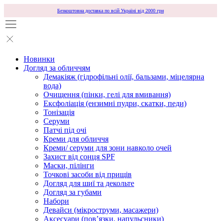
Безкоштовна доставка по всій Україні від 2000 грн
Новинки
Догляд за обличчям
Демакіяж (гідрофільні олії, бальзами, міцелярна
вода)
Очищення (пінки, гелі для вмивання)
Ексфоліація (ензимні пудри, скатки, педи)
Тонізація
Серуми
Патчі під очі
Креми для обличчя
Креми/ серуми для зони навколо очей
Захист від сонця SPF
Маски, пілінги
Точкові засоби від прищів
Догляд для шиї та декольте
Догляд за губами
Набори
Девайси (мікроструми, масажери)
Аксесуари (повʼязки, напульсники)