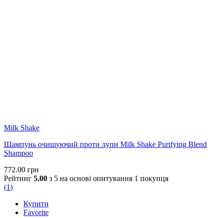
Milk Shake
Шампунь очищуючий проти лупи Milk Shake Purifying Blend
Shampoo
772.00
грн
Рейтинг
5.00
з 5 на основі опитування
1
покупця
(
1
)
Купити
Favorite