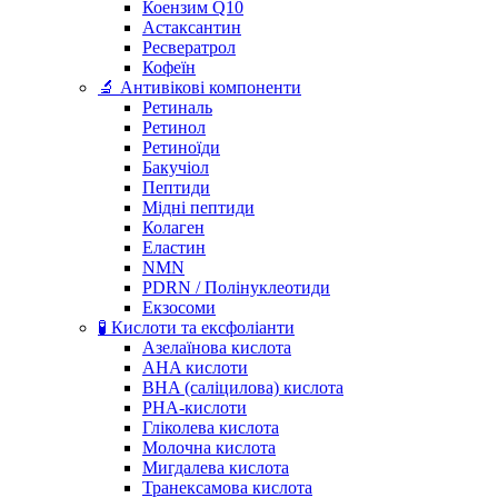
Коензим Q10
Астаксантин
Ресвератрол
Кофеїн
🔬 Антивікові компоненти
Ретиналь
Ретинол
Ретиноїди
Бакучіол
Пептиди
Мідні пептиди
Колаген
Еластин
NMN
PDRN / Полінуклеотиди
Екзосоми
🧪 Кислоти та ексфоліанти
Азелаїнова кислота
AHA кислоти
BHA (саліцилова) кислота
PHA-кислоти
Гліколева кислота
Молочна кислота
Мигдалева кислота
Транексамова кислота