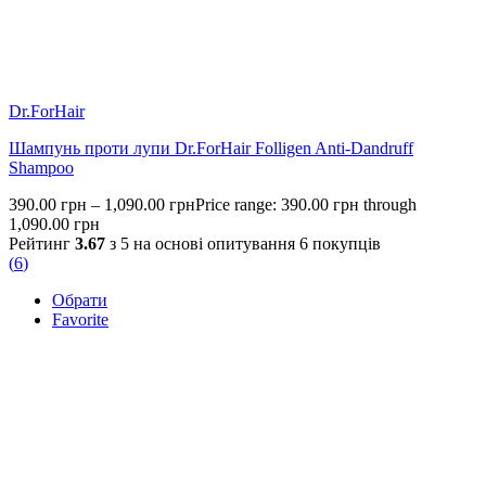
Dr.ForHair
Шампунь проти лупи Dr.ForHair Folligen Anti-Dandruff
Shampoo
390.00
грн
–
1,090.00
грн
Price range: 390.00 грн through
1,090.00 грн
Рейтинг
3.67
з 5 на основі опитування
6
покупців
(
6
)
Обрати
Favorite