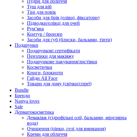
Пудри для обличчя
Туш для вій
Тіні для повік
Засоби для брів (олівці, фіксатори)
Підводки/олівці для очей
Румʼяна
Контур / бронзер
Засоби для губ (блиски, бальзами, тінти)
Подарунки
Подарункові сертифікати
Пензлики для макіяжу
Подарункове пакування/листівки
Косметички
Книги, блокноти
Гайди All Face
Товари для дому (свічки/спреї)
Bundle
Бренди
Nastya loves
Sale
Дерматокосметика
Демакіяж (гідрофільні олії, бальзами, міцелярна
вода)
Очищення (пінки, гелі для вмивання)
Креми для обличчя