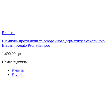
Braderm
Шампунь проти лупи та себорейного дерматиту з сечовиною
Braderm Kerato Psor Shampoo
1,490.00
грн
Немає відгуків
Купити
Favorite