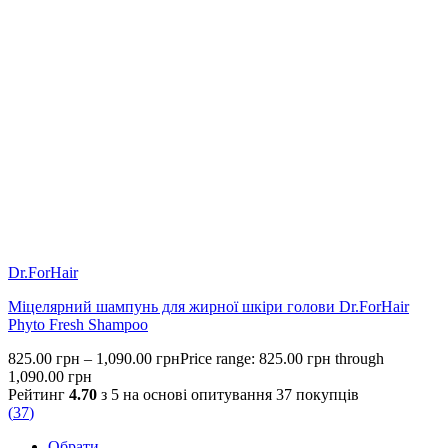
Dr.ForHair
Міцелярний шампунь для жирної шкіри голови Dr.ForHair
Phyto Fresh Shampoo
825.00
грн
–
1,090.00
грн
Price range: 825.00 грн through
1,090.00 грн
Рейтинг
4.70
з 5 на основі опитування
37
покупців
(
37
)
Обрати