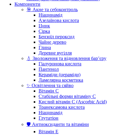
Компоненти
🎯 Акне та себоконтроль
Ніацинамід
Азелаїнова кислота
Цинк
Сірка
Бензоїл пероксид
Чайне дерево
Глина
Деревне вугілля
💧 Зволоження та відновлення бар’єру
Гіалуронова кислота
Пантенол
Кераміди (цераміди)
Ламелярна косметика
✨ Освітлення та сяйво
Вітамін С
Стабільні форми вітаміну С
Кислий вітамін С (Ascorbic Acid)
Транексамова кислота
Ніацинамід
Глутатіон
🛡️ Антиоксиданти та вітаміни
Вітамін Е