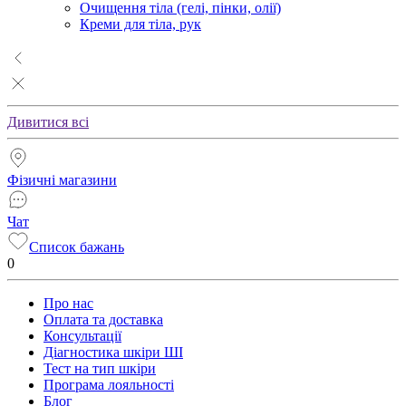
Очищення тіла (гелі, пінки, олії)
Креми для тіла, рук
Дивитися всі
Фізичні магазини
Чат
Список бажань
0
Про нас
Оплата та доставка
Консультації
Діагностика шкіри ШІ
Тест на тип шкіри
Програма лояльності
Блог