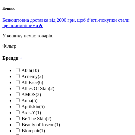
Кошик
Безкоштовна доставка від 2000 грн, щоб б’юті-покупки стали
ще приємнішими🔥
У кошику немає товарів.
Фільтр
Бренди
+
Abib
(10)
Acnemy
(2)
All Face
(6)
Allies Of Skin
(2)
AMOS
(2)
Anua
(5)
Aprilskin
(5)
Axis-Y
(1)
Be The Skin
(2)
Beauty of Joseon
(1)
Biorepair
(1)