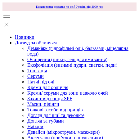
Безкоштовна доставка по всій Україні від 2000 грн
Новинки
Догляд за обличчям
Демакіяж (гідрофільні олії, бальзами, міцелярна
вода)
Очищення (пінки, гелі для вмивання)
Ексфоліація (ензимні пудри, скатки, педи)
Тонізація
Серуми
Патчі під очі
Креми для обличчя
Креми/ серуми для зони навколо очей
Захист від сонця SPF
Маски, пілінги
Точкові засоби від прищів
Догляд для шиї та декольте
Догляд за губами
Набори
Девайси (мікроструми, масажери)
Аксесуари (повʼязки, напульсники)