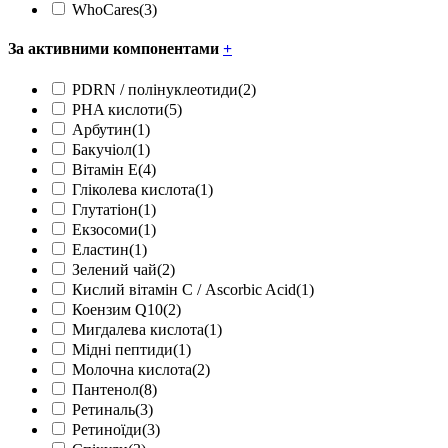
WhoCares
(3)
За активними компонентами
+
PDRN / полінуклеотиди
(2)
PHA кислоти
(5)
Арбутин
(1)
Бакучіол
(1)
Вітамін Е
(4)
Гліколева кислота
(1)
Глутатіон
(1)
Екзосоми
(1)
Еластин
(1)
Зелений чай
(2)
Кислий вітамін С / Ascorbic Acid
(1)
Коензим Q10
(2)
Мигдалева кислота
(1)
Мідні пептиди
(1)
Молочна кислота
(2)
Пантенол
(8)
Ретиналь
(3)
Ретиноїди
(3)