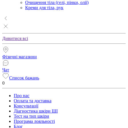
Очищення тіла (гелі, пінки, олії)
Креми для тіла, рук
Дивитися всі
Фізичні магазини
Чат
Список бажань
0
Про нас
Оплата та доставка
Консультації
Діагностика шкіри ШІ
Тест на тип шкіри
Програма лояльності
Блог