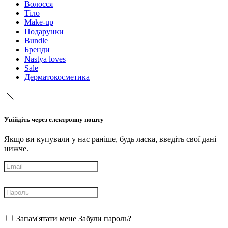
Волосся
Тіло
Make-up
Подарунки
Bundle
Бренди
Nastya loves
Sale
Дерматокосметика
Увійдіть через електронну пошту
Якщо ви купували у нас раніше, будь ласка, введіть свої дані
нижче.
Запам'ятати мене
Забули пароль?