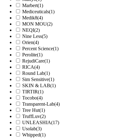
Marbert
(1)
Mediceuticals
(1)
Medik8
(4)
MON MOU
(2)
NEQI
(2)
Nine Less
(5)
Orien
(4)
Percent Science
(1)
Perolite
(1)
RejudiCare
(1)
RICA
(4)
Round Lab
(1)
Sim Sensitive
(1)
SKIN & LAB
(1)
TIRTIR
(1)
Tocobo
(4)
Transparent-Lab
(4)
Tree Hut
(1)
TruffLuv
(2)
UNLEASHIA
(17)
Usolab
(3)
Whipped
(1)