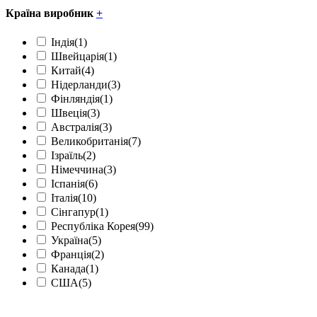
Країна виробник
+
Індія
(1)
Швейцарія
(1)
Китай
(4)
Нідерланди
(3)
Фінляндія
(1)
Швеція
(3)
Австралія
(3)
Великобританія
(7)
Ізраїль
(2)
Німеччина
(3)
Іспанія
(6)
Італія
(10)
Сінгапур
(1)
Республіка Корея
(99)
Україна
(5)
Франція
(2)
Канада
(1)
США
(5)