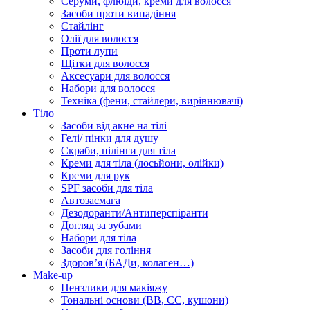
Серуми, флюїди, креми для волосся
Засоби проти випадіння
Стайлінг
Олії для волосся
Проти лупи
Щітки для волосся
Аксесуари для волосся
Набори для волосся
Техніка (фени, стайлери, вирівнювачі)
Тіло
Засоби від акне на тілі
Гелі/ пінки для душу
Скраби, пілінги для тіла
Креми для тіла (лосьйони, олійки)
Креми для рук
SPF засоби для тіла
Автозасмага
Дезодоранти/Антиперспіранти
Догляд за зубами
Набори для тіла
Засоби для гоління
Здоровʼя (БАДи, колаген…)
Make-up
Пензлики для макіяжу
Тональні основи (BB, CC, кушони)