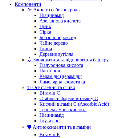
Компоненти
🎯 Акне та себоконтроль
Ніацинамід
Азелаїнова кислота
Цинк
Сірка
Бензоїл пероксид
Чайне дерево
Глина
Деревне вугілля
💧 Зволоження та відновлення бар’єру
Гіалуронова кислота
Пантенол
Кераміди (цераміди)
Ламелярна косметика
✨ Освітлення та сяйво
Вітамін С
Стабільні форми вітаміну С
Кислий вітамін С (Ascorbic Acid)
Транексамова кислота
Ніацинамід
Глутатіон
🛡️ Антиоксиданти та вітаміни
Вітамін Е