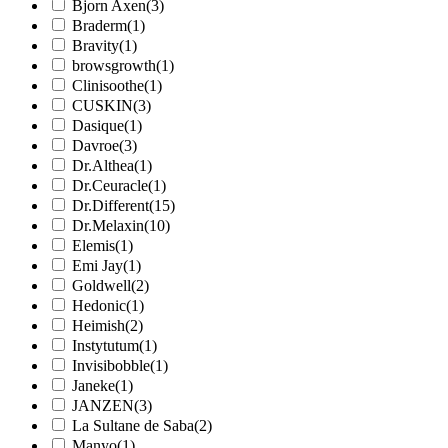
Bjorn Axen
(3)
Braderm
(1)
Bravity
(1)
browsgrowth
(1)
Clinisoothe
(1)
CUSKIN
(3)
Dasique
(1)
Davroe
(3)
Dr.Althea
(1)
Dr.Ceuracle
(1)
Dr.Different
(15)
Dr.Melaxin
(10)
Elemis
(1)
Emi Jay
(1)
Goldwell
(2)
Hedonic
(1)
Heimish
(2)
Instytutum
(1)
Invisibobble
(1)
Janeke
(1)
JANZEN
(3)
La Sultane de Saba
(2)
Manyo
(1)