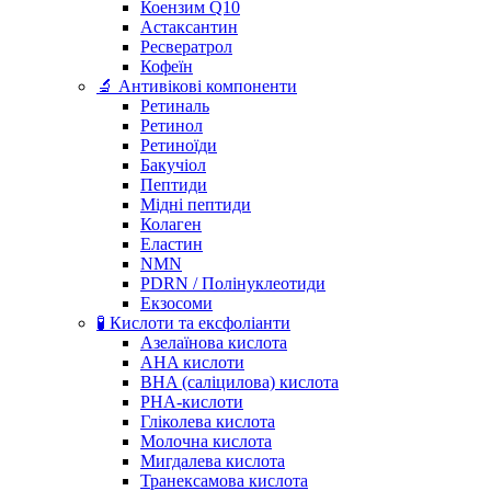
Коензим Q10
Астаксантин
Ресвератрол
Кофеїн
🔬 Антивікові компоненти
Ретиналь
Ретинол
Ретиноїди
Бакучіол
Пептиди
Мідні пептиди
Колаген
Еластин
NMN
PDRN / Полінуклеотиди
Екзосоми
🧪 Кислоти та ексфоліанти
Азелаїнова кислота
AHA кислоти
BHA (саліцилова) кислота
PHA-кислоти
Гліколева кислота
Молочна кислота
Мигдалева кислота
Транексамова кислота