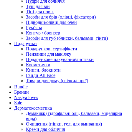
Пудри для обличчя
Туш для вій
Тіні для повік
Засоби для брів (олівці, фіксатори)
Підводки/олівці для очей
Румʼяна
Контур / бронзер
Засоби для губ (блиски, бальзами, тінти)
Подарунки
Подарункові сертифікати
Пензлики для макіяжу
Подарункове пакування/листівки
Косметички
Книги, блокноти
Гайди All Face
Товари для дому (свічки/спреї)
Bundle
Бренди
Nastya loves
Sale
Дерматокосметика
Демакіяж (гідрофільні олії, бальзами, міцелярна
вода)
Очищення (пінки, гелі для вмивання)
Креми для обличчя