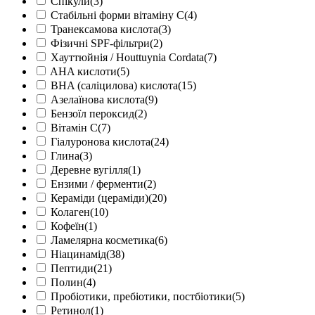
Спікули
(3)
Стабільні форми вітаміну С
(4)
Транексамова кислота
(3)
Фізичні SPF-фільтри
(2)
Хауттюйнія / Houttuynia Cordata
(7)
AHA кислоти
(5)
BHA (саліцилова) кислота
(15)
Азелаїнова кислота
(9)
Бензоїл пероксид
(2)
Вітамін С
(7)
Гіалуронова кислота
(24)
Глина
(3)
Деревне вугілля
(1)
Ензими / ферменти
(2)
Кераміди (цераміди)
(20)
Колаген
(10)
Кофеїн
(1)
Ламелярна косметика
(6)
Ніацинамід
(38)
Пептиди
(21)
Полин
(4)
Пробіотики, пребіотики, постбіотики
(5)
Ретинол
(1)