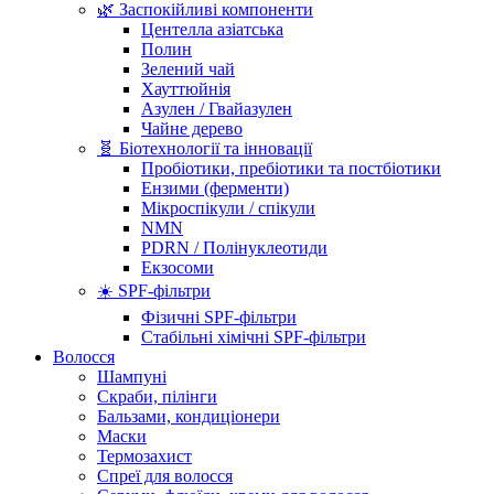
🌿 Заспокійливі компоненти
Центелла азіатська
Полин
Зелений чай
Хауттюйнія
Азулен / Гвайазулен
Чайне дерево
🧬 Біотехнології та інновації
Пробіотики, пребіотики та постбіотики
Ензими (ферменти)
Мікроспікули / спікули
NMN
PDRN / Полінуклеотиди
Екзосоми
☀️ SPF-фільтри
Фізичні SPF-фільтри
Стабільні хімічні SPF-фільтри
Волосся
Шампуні
Скраби, пілінги
Бальзами, кондиціонери
Маски
Термозахист
Спреї для волосся