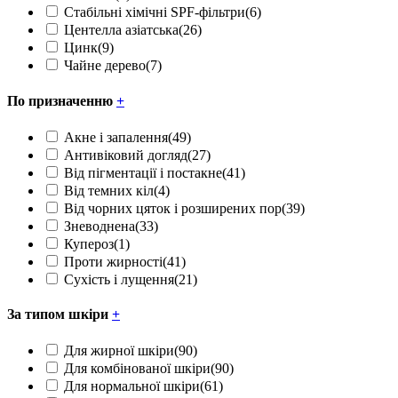
Стабільні хімічні SPF-фільтри
(6)
Центелла азіатська
(26)
Цинк
(9)
Чайне дерево
(7)
По призначенню
+
Акне і запалення
(49)
Антивіковий догляд
(27)
Від пігментації і постакне
(41)
Від темних кіл
(4)
Від чорних цяток і розширених пор
(39)
Зневоднена
(33)
Купероз
(1)
Проти жирності
(41)
Сухість і лущення
(21)
За типом шкіри
+
Для жирної шкіри
(90)
Для комбінованої шкіри
(90)
Для нормальної шкіри
(61)