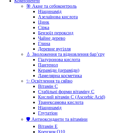
Компоненти
🎯 Акне та себоконтроль
Ніацинамід
Азелаїнова кислота
Цинк
Сірка
Бензоїл пероксид
Чайне дерево
Глина
Деревне вугілля
💧 Зволоження та відновлення бар’єру
Гіалуронова кислота
Пантенол
Кераміди (цераміди)
Ламелярна косметика
✨ Освітлення та сяйво
Вітамін С
Стабільні форми вітаміну С
Кислий вітамін С (Ascorbic Acid)
Транексамова кислота
Ніацинамід
Глутатіон
🛡️ Антиоксиданти та вітаміни
Вітамін Е
Коензим Q10