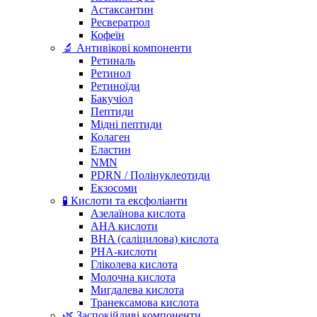
Астаксантин
Ресвератрол
Кофеїн
🔬 Антивікові компоненти
Ретиналь
Ретинол
Ретиноїди
Бакучіол
Пептиди
Мідні пептиди
Колаген
Еластин
NMN
PDRN / Полінуклеотиди
Екзосоми
🧪 Кислоти та ексфоліанти
Азелаїнова кислота
AHA кислоти
BHA (саліцилова) кислота
PHA-кислоти
Гліколева кислота
Молочна кислота
Мигдалева кислота
Транексамова кислота
🌿 Заспокійливі компоненти