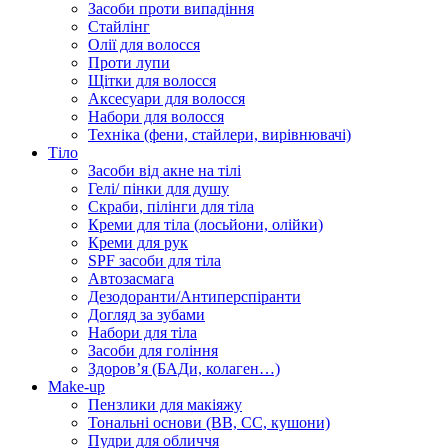
Засоби проти випадіння
Стайлінг
Олії для волосся
Проти лупи
Щітки для волосся
Аксесуари для волосся
Набори для волосся
Техніка (фени, стайлери, вирівнювачі)
Тіло
Засоби від акне на тілі
Гелі/ пінки для душу
Скраби, пілінги для тіла
Креми для тіла (лосьйони, олійки)
Креми для рук
SPF засоби для тіла
Автозасмага
Дезодоранти/Антиперспіранти
Догляд за зубами
Набори для тіла
Засоби для гоління
Здоровʼя (БАДи, колаген…)
Make-up
Пензлики для макіяжу
Тональні основи (BB, CC, кушони)
Пудри для обличчя