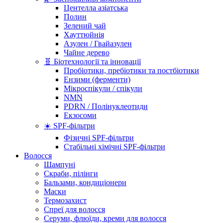
Центелла азіатська
Полин
Зелений чай
Хауттюйнія
Азулен / Гвайазулен
Чайне дерево
🧬 Біотехнології та інновації
Пробіотики, пребіотики та постбіотики
Ензими (ферменти)
Мікроспікули / спікули
NMN
PDRN / Полінуклеотиди
Екзосоми
☀️ SPF-фільтри
Фізичні SPF-фільтри
Стабільні хімічні SPF-фільтри
Волосся
Шампуні
Скраби, пілінги
Бальзами, кондиціонери
Маски
Термозахист
Спреї для волосся
Серуми, флюїди, креми для волосся