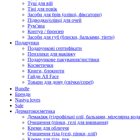
Туш для вій
Тіні для повік
Засоби для брів (олівці, фіксатори)
Підводки/олівці для очей
Румʼяна
Контур / бронзер
Засоби для губ (блиски, бальзами, тінти)
Подарунки
Подарункові сертифікати
Пензлики для макіяжу
Подарункове пакування/листівки
Косметички
Книги, блокноти
Гайди All Face
Товари для дому (свічки/спреї)
Bundle
Бренди
Nastya loves
Sale
Дерматокосметика
Демакіяж (гідрофільні олії, бальзами, міцелярна вода
Очищення (пінки, гелі для вмивання)
Креми для обличчя
Очищення тіла (гелі, пінки, олії)
Креми для тіла, рук