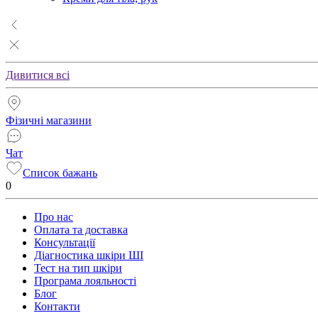
Дивитися всі
Фізичні магазини
Чат
Список бажань
0
Про нас
Оплата та доставка
Консультації
Діагностика шкіри ШІ
Тест на тип шкіри
Програма лояльності
Блог
Контакти