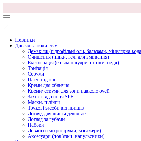
Новинки
Догляд за обличчям
Демакіяж (гідрофільні олії, бальзами, міцелярна вода
Очищення (пінки, гелі для вмивання)
Ексфоліація (ензимні пудри, скатки, педи)
Тонізація
Серуми
Патчі під очі
Креми для обличчя
Креми/ серуми для зони навколо очей
Захист від сонця SPF
Маски, пілінги
Точкові засоби від прищів
Догляд для шиї та декольте
Догляд за губами
Набори
Девайси (мікроструми, масажери)
Аксесуари (повʼязки, напульсники)