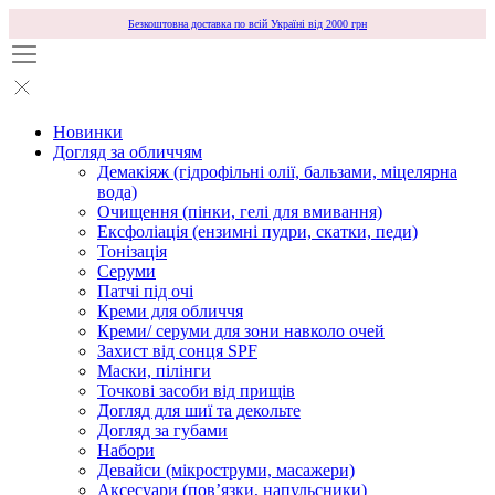
Безкоштовна доставка по всій Україні від 2000 грн
Новинки
Догляд за обличчям
Демакіяж (гідрофільні олії, бальзами, міцелярна
вода)
Очищення (пінки, гелі для вмивання)
Ексфоліація (ензимні пудри, скатки, педи)
Тонізація
Серуми
Патчі під очі
Креми для обличчя
Креми/ серуми для зони навколо очей
Захист від сонця SPF
Маски, пілінги
Точкові засоби від прищів
Догляд для шиї та декольте
Догляд за губами
Набори
Девайси (мікроструми, масажери)
Аксесуари (повʼязки, напульсники)