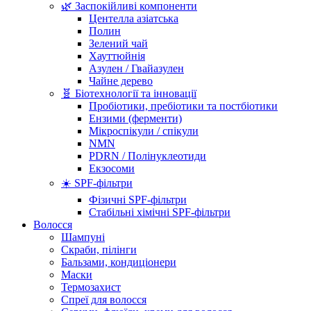
🌿 Заспокійливі компоненти
Центелла азіатська
Полин
Зелений чай
Хауттюйнія
Азулен / Гвайазулен
Чайне дерево
🧬 Біотехнології та інновації
Пробіотики, пребіотики та постбіотики
Ензими (ферменти)
Мікроспікули / спікули
NMN
PDRN / Полінуклеотиди
Екзосоми
☀️ SPF-фільтри
Фізичні SPF-фільтри
Стабільні хімічні SPF-фільтри
Волосся
Шампуні
Скраби, пілінги
Бальзами, кондиціонери
Маски
Термозахист
Спреї для волосся