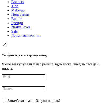
Волосся
Тіло
Make-up
Подарунки
Bundle
Бренди
Nastya loves
Sale
Дерматокосметика
Увійдіть через електронну пошту
Якщо ви купували у нас раніше, будь ласка, введіть свої дані
нижче.
Запам'ятати мене
Забули пароль?