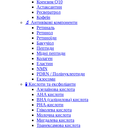
Коензим Q10
Астаксантин
Ресвератрол
Кофеїн
🔬 Антивікові компоненти
Ретиналь
Ретинол
Ретиноїди
Бакучіол
Пептиди
Мідні пептиди
Колаген
Еластин
NMN
PDRN / Полінуклеотиди
Екзосоми
🧪 Кислоти та ексфоліанти
Азелаїнова кислота
AHA кислоти
BHA (саліцилова) кислота
PHA-кислоти
Гліколева кислота
Молочна кислота
Мигдалева кислота
Транексамова кислота