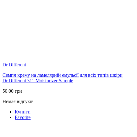
Dr.Different
Семпл крему на ламелярній емульсії для всіх типів шкіри
Dr.Different 311 Moisturizer Sample
50.00
грн
Немає відгуків
Купити
Favorite