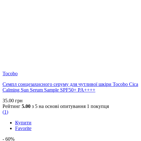
Tocobo
Семпл сонцезахисного серуму для чутливої шкіри Tocobo Cica
Calming Sun Serum Sample SPF50+ PA++++
35.00
грн
Рейтинг
5.00
з 5 на основі опитування
1
покупця
(
1
)
Купити
Favorite
- 60%