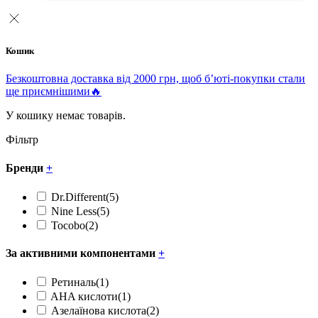
Кошик
Безкоштовна доставка від 2000 грн, щоб б’юті-покупки стали
ще приємнішими🔥
У кошику немає товарів.
Фільтр
Бренди
+
Dr.Different
(5)
Nine Less
(5)
Tocobo
(2)
За активними компонентами
+
Ретиналь
(1)
AHA кислоти
(1)
Азелаїнова кислота
(2)