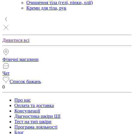
Очищення тіла (гелі, пінки, олії)
Креми для тіла, рук
Дивитися всі
Фізичні магазини
Чат
Список бажань
0
Про нас
Оплата та доставка
Консультації
Діагностика шкіри ШІ
Тест на тип шкіри
Програма лояльності
Блог