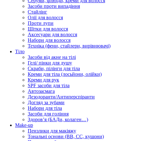
Серуми, флюїди, креми для волосся
Засоби проти випадіння
Стайлінг
Олії для волосся
Проти лупи
Щітки для волосся
Аксесуари для волосся
Набори для волосся
Техніка (фени, стайлери, вирівнювачі)
Тіло
Засоби від акне на тілі
Гелі/ пінки для душу
Скраби, пілінги для тіла
Креми для тіла (лосьйони, олійки)
Креми для рук
SPF засоби для тіла
Автозасмага
Дезодоранти/Антиперспіранти
Догляд за зубами
Набори для тіла
Засоби для гоління
Здоровʼя (БАДи, колаген…)
Make-up
Пензлики для макіяжу
Тональні основи (BB, CC, кушони)