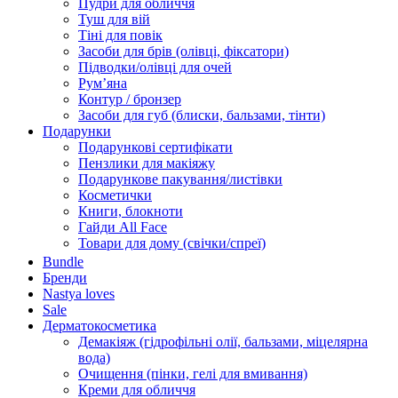
Пудри для обличчя
Туш для вій
Тіні для повік
Засоби для брів (олівці, фіксатори)
Підводки/олівці для очей
Румʼяна
Контур / бронзер
Засоби для губ (блиски, бальзами, тінти)
Подарунки
Подарункові сертифікати
Пензлики для макіяжу
Подарункове пакування/листівки
Косметички
Книги, блокноти
Гайди All Face
Товари для дому (свічки/спреї)
Bundle
Бренди
Nastya loves
Sale
Дерматокосметика
Демакіяж (гідрофільні олії, бальзами, міцелярна
вода)
Очищення (пінки, гелі для вмивання)
Креми для обличчя