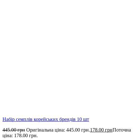
Набір семплів корейських брендів 10 шт
445.00
грн
Оригінальна ціна: 445.00 грн.
178.00
грн
Поточна
ціна: 178.00 грн.