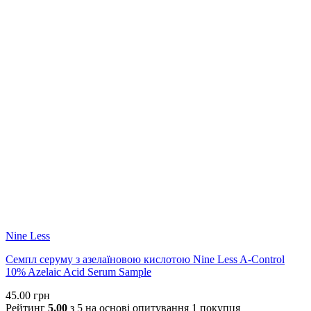
Nine Less
Семпл серуму з азелаїновою кислотою Nine Less A-Control
10% Azelaic Acid Serum Sample
45.00
грн
Рейтинг
5.00
з 5 на основі опитування
1
покупця