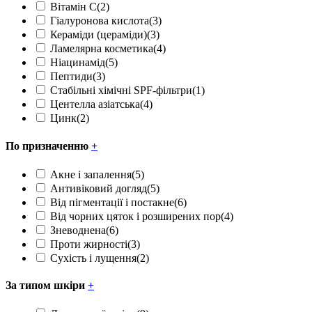
Вітамін С
(2)
Гіалуронова кислота
(3)
Кераміди (цераміди)
(3)
Ламелярна косметика
(4)
Ніацинамід
(5)
Пептиди
(3)
Стабільні хімічні SPF-фільтри
(1)
Центелла азіатська
(4)
Цинк
(2)
По призначенню
+
Акне і запалення
(5)
Антивіковий догляд
(5)
Від пігментації і постакне
(6)
Від чорних цяток і розширених пор
(4)
Зневоднена
(6)
Проти жирності
(3)
Сухість і лущення
(2)
За типом шкіри
+