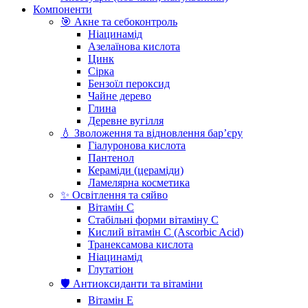
Компоненти
🎯 Акне та себоконтроль
Ніацинамід
Азелаїнова кислота
Цинк
Сірка
Бензоїл пероксид
Чайне дерево
Глина
Деревне вугілля
💧 Зволоження та відновлення бар’єру
Гіалуронова кислота
Пантенол
Кераміди (цераміди)
Ламелярна косметика
✨ Освітлення та сяйво
Вітамін С
Стабільні форми вітаміну С
Кислий вітамін С (Ascorbic Acid)
Транексамова кислота
Ніацинамід
Глутатіон
🛡️ Антиоксиданти та вітаміни
Вітамін Е