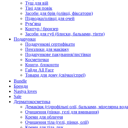
Туш для вій
Тіні для повік
Засоби для брів (олівці, фіксатори)
Підводки/олівці для очей
Румʼяна
Контур / бронзер
Засоби для губ (блиски, бальзами, тінти)
Подарунки
Подарункові сертифікати
Пензлики для макіяжу
Подарункове пакування/листівки
Косметички
Книги, блокноти
Гайди All Face
Товари для дому (свічки/спреї)
Bundle
Бренди
Nastya loves
Sale
Дерматокосметика
Демакіяж (гідрофільні олії, бальзами, міцелярна вода
Очищення (пінки, гелі для вмивання)
Креми для обличчя
Очищення тіла (гелі, пінки, олії)
Креми для тіла, рук