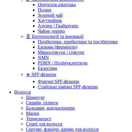
Центелла азіатська
Полин
Зелений чай
Хауттюйнія
Азулен / Гвайазулен
Чайне дерево
🧬 Біотехнології та інновації
Пробіотики, пребіотики та постбіотики
Ензими (ферменти)
Мікроспікули / спікули
NMN
PDRN / Полінуклеотиди
Екзосоми
☀️ SPF-фільтри
Фізичні SPF-фільтри
Стабільні хімічні SPF-фільтри
Волосся
Шампуні
Скраби, пілінги
Бальзами, кондиціонери
Маски
Термозахист
Спреї для волосся
Серуми, флюїди, креми для волосся