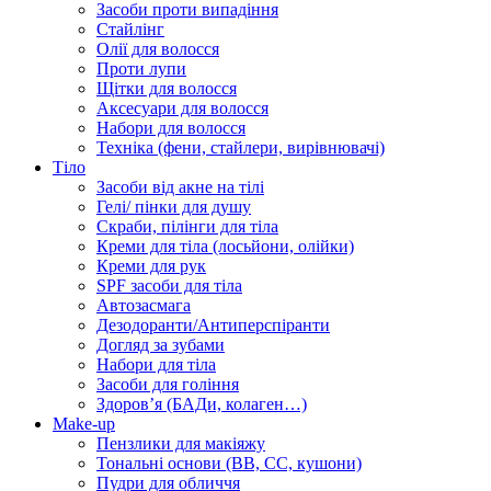
Засоби проти випадіння
Стайлінг
Олії для волосся
Проти лупи
Щітки для волосся
Аксесуари для волосся
Набори для волосся
Техніка (фени, стайлери, вирівнювачі)
Тіло
Засоби від акне на тілі
Гелі/ пінки для душу
Скраби, пілінги для тіла
Креми для тіла (лосьйони, олійки)
Креми для рук
SPF засоби для тіла
Автозасмага
Дезодоранти/Антиперспіранти
Догляд за зубами
Набори для тіла
Засоби для гоління
Здоровʼя (БАДи, колаген…)
Make-up
Пензлики для макіяжу
Тональні основи (BB, CC, кушони)
Пудри для обличчя