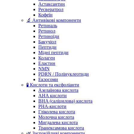
Астаксантин
Ресвератрол
Кофеїн
🔬 Антивікові компоненти
Ретиналь
Ретинол
Ретиноїди
Бакучіол
Пептиди
Мідні пептиди
Колаген
Еластин
NMN
PDRN / Полінуклеотиди
Екзосоми
🧪 Кислоти та ексфоліанти
Азелаїнова кислота
AHA кислоти
BHA (саліцилова) кислота
PHA-кислоти
Гліколева кислота
Молочна кислота
Мигдалева кислота
Транексамова кислота
🌿 Заспокійливі компоненти