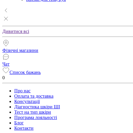
Дивитися всі
Фізичні магазини
Чат
Список бажань
0
Про нас
Оплата та доставка
Консультації
Діагностика шкіри ШІ
Тест на тип шкіри
Програма лояльності
Блог
Контакти