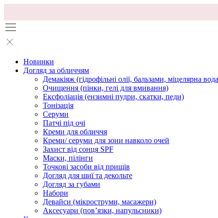
Новинки
Догляд за обличчям
Демакіяж (гідрофільні олії, бальзами, міцелярна вода
Очищення (пінки, гелі для вмивання)
Ексфоліація (ензимні пудри, скатки, педи)
Тонізація
Серуми
Патчі під очі
Креми для обличчя
Креми/ серуми для зони навколо очей
Захист від сонця SPF
Маски, пілінги
Точкові засоби від прищів
Догляд для шиї та декольте
Догляд за губами
Набори
Девайси (мікроструми, масажери)
Аксесуари (повʼязки, напульсники)