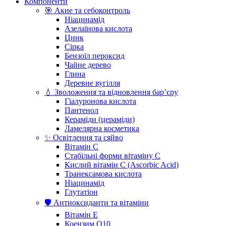
Компоненти
🎯 Акне та себоконтроль
Ніацинамід
Азелаїнова кислота
Цинк
Сірка
Бензоїл пероксид
Чайне дерево
Глина
Деревне вугілля
💧 Зволоження та відновлення бар’єру
Гіалуронова кислота
Пантенол
Кераміди (цераміди)
Ламелярна косметика
✨ Освітлення та сяйво
Вітамін С
Стабільні форми вітаміну С
Кислий вітамін С (Ascorbic Acid)
Транексамова кислота
Ніацинамід
Глутатіон
🛡️ Антиоксиданти та вітаміни
Вітамін Е
Коензим Q10