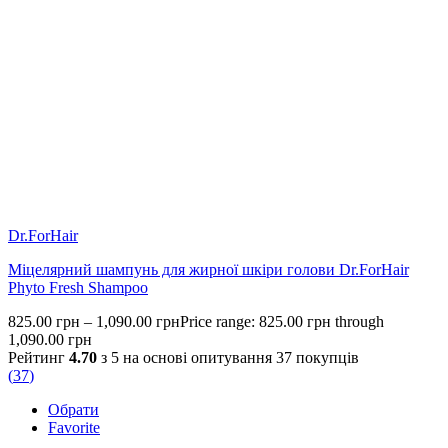
Dr.ForHair
Міцелярний шампунь для жирної шкіри голови Dr.ForHair
Phyto Fresh Shampoo
825.00
грн
–
1,090.00
грн
Price range: 825.00 грн through
1,090.00 грн
Рейтинг
4.70
з 5 на основі опитування
37
покупців
(
37
)
Обрати
Favorite