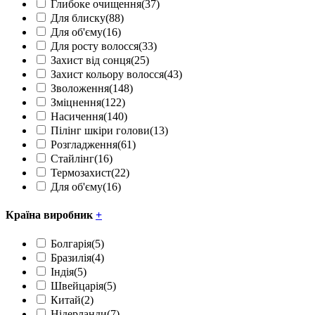
Глибоке очищення
(37)
Для блиску
(88)
Для об'єму
(16)
Для росту волосся
(33)
Захист від сонця
(25)
Захист кольору волосся
(43)
Зволоження
(148)
Зміцнення
(122)
Насичення
(140)
Пілінг шкіри голови
(13)
Розгладження
(61)
Стайлінг
(16)
Термозахист
(22)
Для об'єму
(16)
Країна виробник
+
Болгарія
(5)
Бразилія
(4)
Індія
(5)
Швейцарія
(5)
Китай
(2)
Нідерланди
(7)