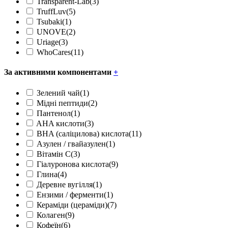
Transparent-Lab
(3)
TruffLuv
(5)
Tsubaki
(1)
UNOVE
(2)
Uriage
(3)
WhoCares
(11)
За активними компонентами
+
Зелений чай
(1)
Мідні пептиди
(2)
Пантенол
(1)
AHA кислоти
(3)
BHA (саліцилова) кислота
(11)
Азулен / гвайазулен
(1)
Вітамін С
(3)
Гіалуронова кислота
(9)
Глина
(4)
Деревне вугілля
(1)
Ензими / ферменти
(1)
Кераміди (цераміди)
(7)
Колаген
(9)
Кофеїн
(6)