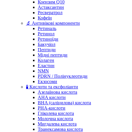
Коензим Q10
Астаксантин
Ресвератрол
Кофеїн
🔬 Антивікові компоненти
Ретиналь
Ретинол
Ретиноїди
Бакучіол
Пептиди
Мідні пептиди
Колаген
Еластин
NMN
PDRN / Полінуклеотиди
Екзосоми
🧪 Кислоти та ексфоліанти
Азелаїнова кислота
AHA кислоти
BHA (саліцилова) кислота
PHA-кислоти
Гліколева кислота
Молочна кислота
Мигдалева кислота
Транексамова кислота