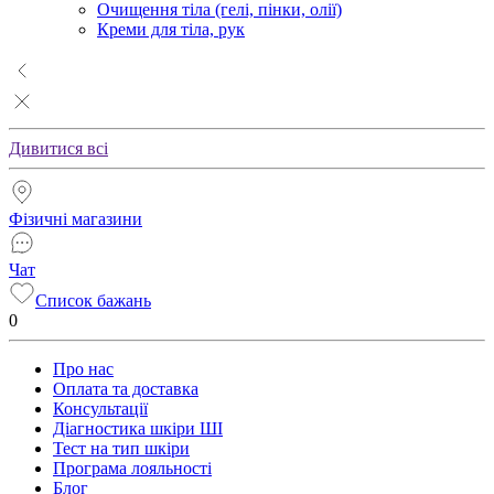
Очищення тіла (гелі, пінки, олії)
Креми для тіла, рук
Дивитися всі
Фізичні магазини
Чат
Список бажань
0
Про нас
Оплата та доставка
Консультації
Діагностика шкіри ШІ
Тест на тип шкіри
Програма лояльності
Блог