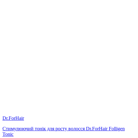
Dr.ForHair
Стимулюючий тонік для росту волосся Dr.ForHair Folligen
Tonic