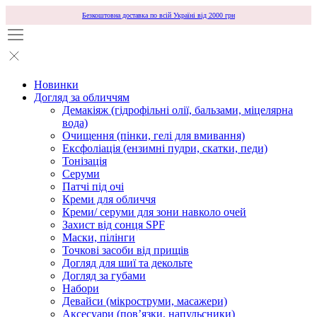
Безкоштовна доставка по всій Україні від 2000 грн
Новинки
Догляд за обличчям
Демакіяж (гідрофільні олії, бальзами, міцелярна
вода)
Очищення (пінки, гелі для вмивання)
Ексфоліація (ензимні пудри, скатки, педи)
Тонізація
Серуми
Патчі під очі
Креми для обличчя
Креми/ серуми для зони навколо очей
Захист від сонця SPF
Маски, пілінги
Точкові засоби від прищів
Догляд для шиї та декольте
Догляд за губами
Набори
Девайси (мікроструми, масажери)
Аксесуари (повʼязки, напульсники)