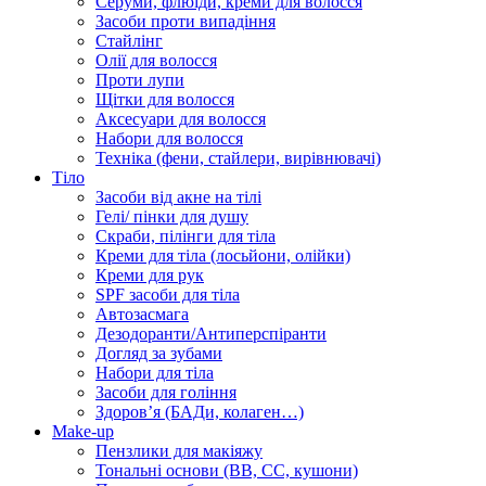
Серуми, флюїди, креми для волосся
Засоби проти випадіння
Стайлінг
Олії для волосся
Проти лупи
Щітки для волосся
Аксесуари для волосся
Набори для волосся
Техніка (фени, стайлери, вирівнювачі)
Тіло
Засоби від акне на тілі
Гелі/ пінки для душу
Скраби, пілінги для тіла
Креми для тіла (лосьйони, олійки)
Креми для рук
SPF засоби для тіла
Автозасмага
Дезодоранти/Антиперспіранти
Догляд за зубами
Набори для тіла
Засоби для гоління
Здоровʼя (БАДи, колаген…)
Make-up
Пензлики для макіяжу
Тональні основи (BB, CC, кушони)