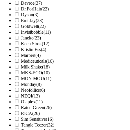
Davroe
(37)
Dr.ForHair
(22)
Dyson
(3)
Emi Jay
(23)
Goldwell
(22)
Invisibobble
(11)
Janeke
(23)
Keen Strok
(12)
Kristin Ess
(4)
Marbert
(4)
Mediceuticals
(16)
Milk Shake
(18)
MKS-ECO
(10)
MON MOU
(11)
Monday
(8)
Neofollics
(6)
NEQI
(13)
Olaplex
(11)
Rated Green
(26)
RICA
(26)
Sim Sensitive
(16)
Tangle Teezer
(32)