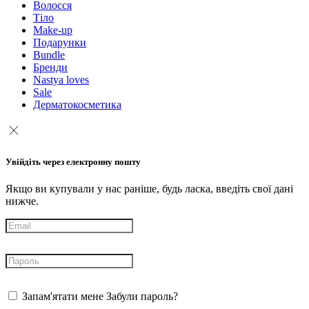
Волосся
Тіло
Make-up
Подарунки
Bundle
Бренди
Nastya loves
Sale
Дерматокосметика
Увійдіть через електронну пошту
Якщо ви купували у нас раніше, будь ласка, введіть свої дані
нижче.
Запам'ятати мене
Забули пароль?