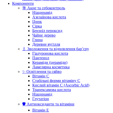
Компоненти
🎯 Акне та себоконтроль
Ніацинамід
Азелаїнова кислота
Цинк
Сірка
Бензоїл пероксид
Чайне дерево
Глина
Деревне вугілля
💧 Зволоження та відновлення бар’єру
Гіалуронова кислота
Пантенол
Кераміди (цераміди)
Ламелярна косметика
✨ Освітлення та сяйво
Вітамін С
Стабільні форми вітаміну С
Кислий вітамін С (Ascorbic Acid)
Транексамова кислота
Ніацинамід
Глутатіон
🛡️ Антиоксиданти та вітаміни
Вітамін Е