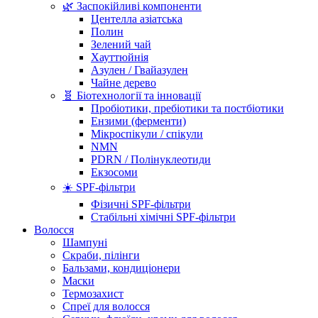
🌿 Заспокійливі компоненти
Центелла азіатська
Полин
Зелений чай
Хауттюйнія
Азулен / Гвайазулен
Чайне дерево
🧬 Біотехнології та інновації
Пробіотики, пребіотики та постбіотики
Ензими (ферменти)
Мікроспікули / спікули
NMN
PDRN / Полінуклеотиди
Екзосоми
☀️ SPF-фільтри
Фізичні SPF-фільтри
Стабільні хімічні SPF-фільтри
Волосся
Шампуні
Скраби, пілінги
Бальзами, кондиціонери
Маски
Термозахист
Спреї для волосся