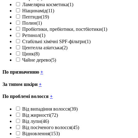
Ламелярна косметика
(1)
Ніацинамід
(11)
Пептиди
(19)
Полин
(1)
Пробіотики, пребіотики, постбіотики
(1)
Ретинол
(1)
Стабільні хімічні SPF-фільтри
(1)
Центелла азіатська
(2)
Цинк
(8)
Чайне дерево
(5)
По призначенню
+
За типом шкіри
+
По проблемі волосся
+
Від випадіння волосся
(39)
Від жирності
(72)
Від лупи
(46)
Від посіченого волосся
(45)
Відновлення
(153)