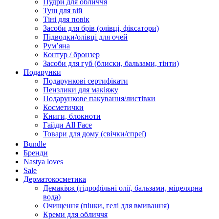
Пудри для обличчя
Туш для вій
Тіні для повік
Засоби для брів (олівці, фіксатори)
Підводки/олівці для очей
Румʼяна
Контур / бронзер
Засоби для губ (блиски, бальзами, тінти)
Подарунки
Подарункові сертифікати
Пензлики для макіяжу
Подарункове пакування/листівки
Косметички
Книги, блокноти
Гайди All Face
Товари для дому (свічки/спреї)
Bundle
Бренди
Nastya loves
Sale
Дерматокосметика
Демакіяж (гідрофільні олії, бальзами, міцелярна
вода)
Очищення (пінки, гелі для вмивання)
Креми для обличчя