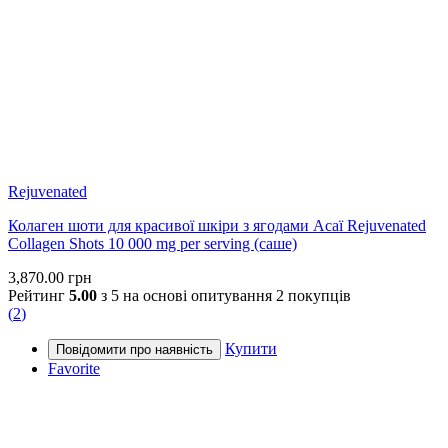
Rejuvenated
Колаген шоти для красивої шкіри з ягодами Асаї Rejuvenated
Collagen Shots 10 000 mg per serving (саше)
3,870.00
грн
Рейтинг
5.00
з 5 на основі опитування
2
покупців
(
2
)
Купити
Favorite