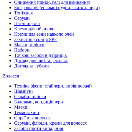
Очищення (пінки, гелі для вмивання)
Ексфоліація (ензимні пудри, скатки, педи)
Тонізація
Серуми
Патчі під очі
Креми для обличчя
Креми для зони навколо очей
Захист від сонця SPF
Маски, пілінги
Набори
Точкові засоби від прищів
Догляд для шиї та декольте
Догляд за губами
Волосся
Техніка (фени, стайлери, вирівнювачі)
Шампуні
Скраби, пілінги
Бальзами, кондиціонери
Маски
Термозахист
Спреї для волосся
Серуми, флюїди, креми для волосся
Засоби проти випадіння