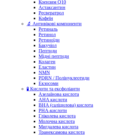
Коензим Q10
Астаксантин
Ресвератрол
Кофеїн
🔬 Антивікові компоненти
Ретиналь
Ретинол
Ретиноїди
Бакучіол
Пептиди
Мідні пептиди
Колаген
Еластин
NMN
PDRN / Полінуклеотиди
Екзосоми
🧪 Кислоти та ексфоліанти
Азелаїнова кислота
AHA кислоти
BHA (саліцилова) кислота
PHA-кислоти
Гліколева кислота
Молочна кислота
Мигдалева кислота
Транексамова кислота