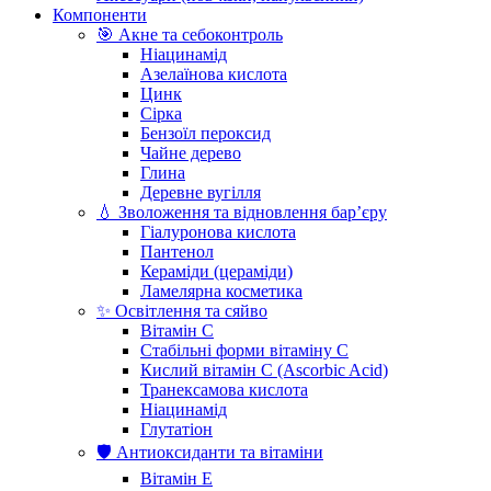
Компоненти
🎯 Акне та себоконтроль
Ніацинамід
Азелаїнова кислота
Цинк
Сірка
Бензоїл пероксид
Чайне дерево
Глина
Деревне вугілля
💧 Зволоження та відновлення бар’єру
Гіалуронова кислота
Пантенол
Кераміди (цераміди)
Ламелярна косметика
✨ Освітлення та сяйво
Вітамін С
Стабільні форми вітаміну С
Кислий вітамін С (Ascorbic Acid)
Транексамова кислота
Ніацинамід
Глутатіон
🛡️ Антиоксиданти та вітаміни
Вітамін Е