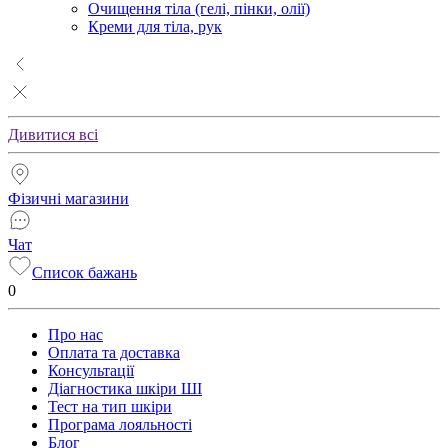
Очищення тіла (гелі, пінки, олії)
Креми для тіла, рук
Дивитися всі
Фізичні магазини
Чат
Список бажань
0
Про нас
Оплата та доставка
Консультації
Діагностика шкіри ШІ
Тест на тип шкіри
Програма лояльності
Блог