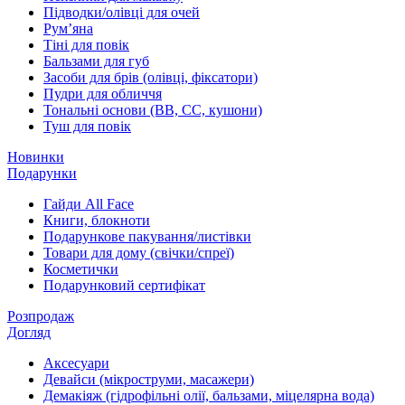
Підводки/олівці для очей
Румʼяна
Тіні для повік
Бальзами для губ
Засоби для брів (олівці, фіксатори)
Пудри для обличчя
Тональні основи (BB, CC, кушони)
Туш для повік
Новинки
Подарунки
Гайди All Face
Книги, блокноти
Подарункове пакування/листівки
Товари для дому (свічки/спреї)
Косметички
Подарунковий сертифікат
Розпродаж
Догляд
Аксесуари
Девайси (мікроструми, масажери)
Демакіяж (гідрофільні олії, бальзами, міцелярна вода)