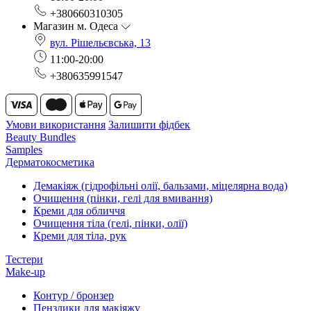
+380660310305
Магазин м. Одеса
вул. Рішельєвська, 13
11:00-20:00
+380635991547
Умови використання
Залишити фідбек
Beauty Bundles
Samples
Дерматокосметика
Демакіяж (гідрофільні олії, бальзами, міцелярна вода)
Очищення (пінки, гелі для вмивання)
Креми для обличчя
Очищення тіла (гелі, пінки, олії)
Креми для тіла, рук
Тестери
Make-up
Контур / бронзер
Пензлики для макіяжу