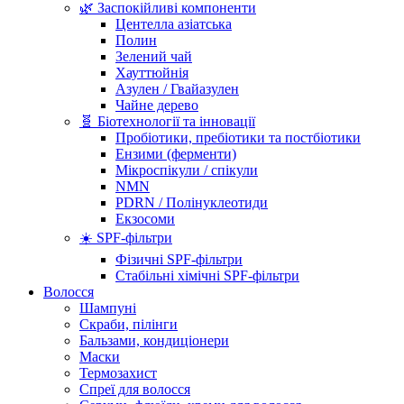
🌿 Заспокійливі компоненти
Центелла азіатська
Полин
Зелений чай
Хауттюйнія
Азулен / Гвайазулен
Чайне дерево
🧬 Біотехнології та інновації
Пробіотики, пребіотики та постбіотики
Ензими (ферменти)
Мікроспікули / спікули
NMN
PDRN / Полінуклеотиди
Екзосоми
☀️ SPF-фільтри
Фізичні SPF-фільтри
Стабільні хімічні SPF-фільтри
Волосся
Шампуні
Скраби, пілінги
Бальзами, кондиціонери
Маски
Термозахист
Спреї для волосся