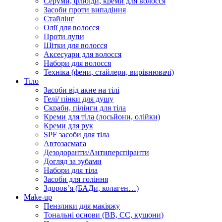
Серуми, флюїди, креми для волосся
Засоби проти випадіння
Стайлінг
Олії для волосся
Проти лупи
Щітки для волосся
Аксесуари для волосся
Набори для волосся
Техніка (фени, стайлери, вирівнювачі)
Тіло
Засоби від акне на тілі
Гелі/ пінки для душу
Скраби, пілінги для тіла
Креми для тіла (лосьйони, олійки)
Креми для рук
SPF засоби для тіла
Автозасмага
Дезодоранти/Антиперспіранти
Догляд за зубами
Набори для тіла
Засоби для гоління
Здоровʼя (БАДи, колаген…)
Make-up
Пензлики для макіяжу
Тональні основи (BB, CC, кушони)