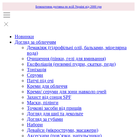
Безкоштовна доставка по всій Україні від 2000 грн
Новинки
Догляд за обличчям
Демакіяж (гідрофільні олії, бальзами, міцелярна
вода)
Очищення (пінки, гелі для вмивання)
Ексфоліація (ензимні пудри, скатки, педи)
Тонізація
Серуми
Патчі під очі
Креми для обличчя
Креми/ серуми для зони навколо очей
Захист від сонця SPF
Маски, пілінги
Точкові засоби від прищів
Догляд для шиї та декольте
Догляд за губами
Набори
Девайси (мікроструми, масажери)
Аксесуари (повʼязки, напульсники)