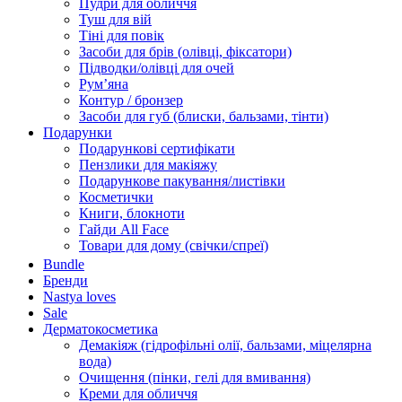
Пудри для обличчя
Туш для вій
Тіні для повік
Засоби для брів (олівці, фіксатори)
Підводки/олівці для очей
Румʼяна
Контур / бронзер
Засоби для губ (блиски, бальзами, тінти)
Подарунки
Подарункові сертифікати
Пензлики для макіяжу
Подарункове пакування/листівки
Косметички
Книги, блокноти
Гайди All Face
Товари для дому (свічки/спреї)
Bundle
Бренди
Nastya loves
Sale
Дерматокосметика
Демакіяж (гідрофільні олії, бальзами, міцелярна
вода)
Очищення (пінки, гелі для вмивання)
Креми для обличчя