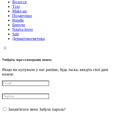
Волосся
Тіло
Make-up
Подарунки
Bundle
Бренди
Nastya loves
Sale
Дерматокосметика
Увійдіть через електронну пошту
Якщо ви купували у нас раніше, будь ласка, введіть свої дані
нижче.
Запам'ятати мене
Забули пароль?