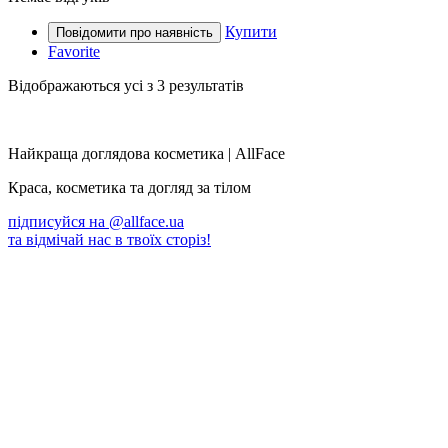
Купити
Favorite
Sorted
Відображаються усі з 3 результатів
by
popularity
Найкраща доглядова косметика | AllFace
Краса, косметика та догляд за тілом
підписуйся на
@allface.ua
та відмічай нас в твоїх сторіз!