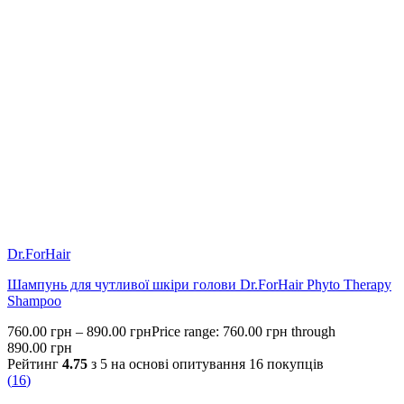
Dr.ForHair
Шампунь для чутливої шкіри голови Dr.ForHair Phyto Therapy
Shampoo
760.00
грн
–
890.00
грн
Price range: 760.00 грн through
890.00 грн
Рейтинг
4.75
з 5 на основі опитування
16
покупців
(
16
)