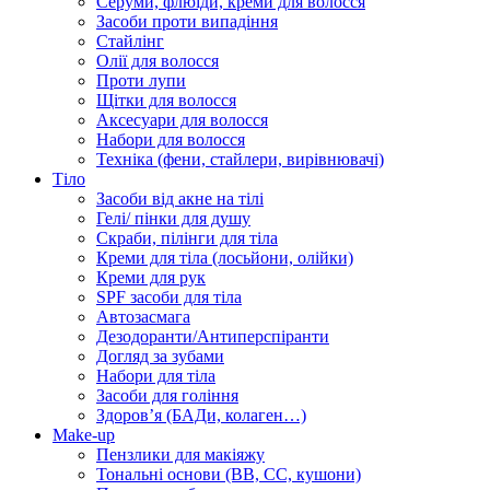
Серуми, флюїди, креми для волосся
Засоби проти випадіння
Стайлінг
Олії для волосся
Проти лупи
Щітки для волосся
Аксесуари для волосся
Набори для волосся
Техніка (фени, стайлери, вирівнювачі)
Тіло
Засоби від акне на тілі
Гелі/ пінки для душу
Скраби, пілінги для тіла
Креми для тіла (лосьйони, олійки)
Креми для рук
SPF засоби для тіла
Автозасмага
Дезодоранти/Антиперспіранти
Догляд за зубами
Набори для тіла
Засоби для гоління
Здоровʼя (БАДи, колаген…)
Make-up
Пензлики для макіяжу
Тональні основи (BB, CC, кушони)