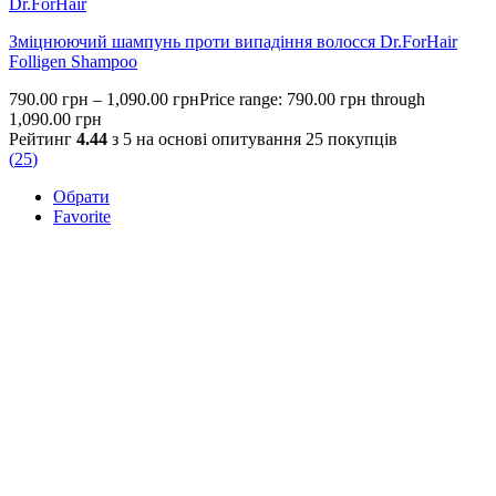
Dr.ForHair
Зміцнюючий шампунь проти випадіння волосся Dr.ForHair
Folligen Shampoo
790.00
грн
–
1,090.00
грн
Price range: 790.00 грн through
1,090.00 грн
Рейтинг
4.44
з 5 на основі опитування
25
покупців
(
25
)
Обрати
Favorite