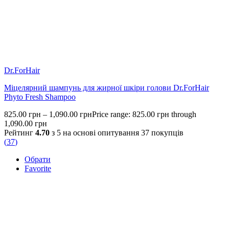
Dr.ForHair
Міцелярний шампунь для жирної шкіри голови Dr.ForHair
Phyto Fresh Shampoo
825.00
грн
–
1,090.00
грн
Price range: 825.00 грн through
1,090.00 грн
Рейтинг
4.70
з 5 на основі опитування
37
покупців
(
37
)
Обрати
Favorite