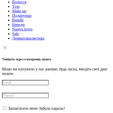
Волосся
Тіло
Make-up
Подарунки
Bundle
Бренди
Nastya loves
Sale
Дерматокосметика
Увійдіть через електронну пошту
Якщо ви купували у нас раніше, будь ласка, введіть свої дані
нижче.
Запам'ятати мене
Забули пароль?