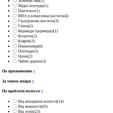
Зелений чай
(1)
Мідні пептиди
(1)
Пантенол
(1)
BHA (саліцилова) кислота
(4)
Гіалуронова кислота
(3)
Глина
(2)
Кераміди (цераміди)
(1)
Колаген
(2)
Кофеїн
(3)
Ніацинамід
(6)
Пептиди
(5)
Цинк
(2)
Чайне дерево
(3)
По призначенню
+
За типом шкіри
+
По проблемі волосся
+
Від випадіння волосся
(14)
Від жирності
(45)
Від лупи
(23)