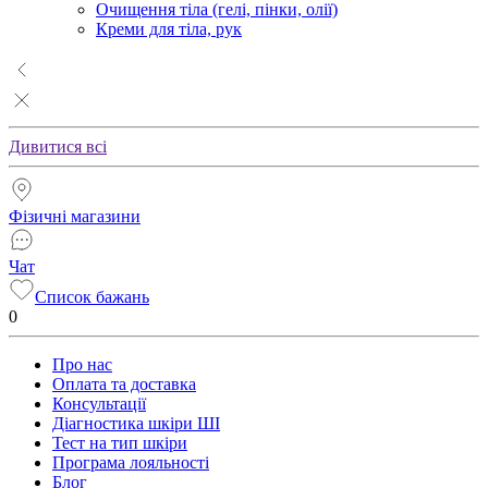
Очищення тіла (гелі, пінки, олії)
Креми для тіла, рук
Дивитися всі
Фізичні магазини
Чат
Список бажань
0
Про нас
Оплата та доставка
Консультації
Діагностика шкіри ШІ
Тест на тип шкіри
Програма лояльності
Блог