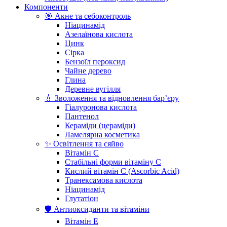
Компоненти
🎯 Акне та себоконтроль
Ніацинамід
Азелаїнова кислота
Цинк
Сірка
Бензоїл пероксид
Чайне дерево
Глина
Деревне вугілля
💧 Зволоження та відновлення бар’єру
Гіалуронова кислота
Пантенол
Кераміди (цераміди)
Ламелярна косметика
✨ Освітлення та сяйво
Вітамін С
Стабільні форми вітаміну С
Кислий вітамін С (Ascorbic Acid)
Транексамова кислота
Ніацинамід
Глутатіон
🛡️ Антиоксиданти та вітаміни
Вітамін Е