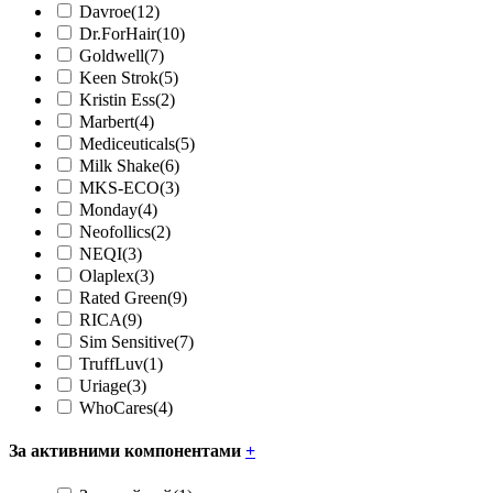
Davroe
(12)
Dr.ForHair
(10)
Goldwell
(7)
Keen Strok
(5)
Kristin Ess
(2)
Marbert
(4)
Mediceuticals
(5)
Milk Shake
(6)
MKS-ECO
(3)
Monday
(4)
Neofollics
(2)
NEQI
(3)
Olaplex
(3)
Rated Green
(9)
RICA
(9)
Sim Sensitive
(7)
TruffLuv
(1)
Uriage
(3)
WhoCares
(4)
За активними компонентами
+