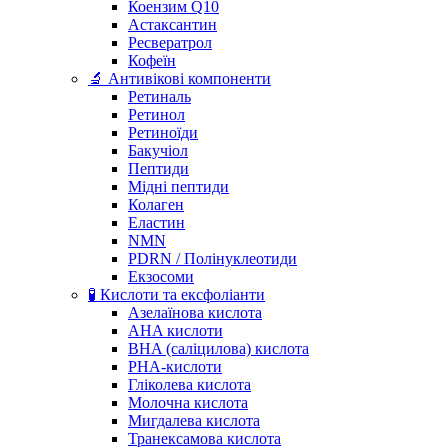
Коензим Q10
Астаксантин
Ресвератрол
Кофеїн
🔬 Антивікові компоненти
Ретиналь
Ретинол
Ретиноїди
Бакучіол
Пептиди
Мідні пептиди
Колаген
Еластин
NMN
PDRN / Полінуклеотиди
Екзосоми
🧪 Кислоти та ексфоліанти
Азелаїнова кислота
AHA кислоти
BHA (саліцилова) кислота
PHA-кислоти
Гліколева кислота
Молочна кислота
Мигдалева кислота
Транексамова кислота