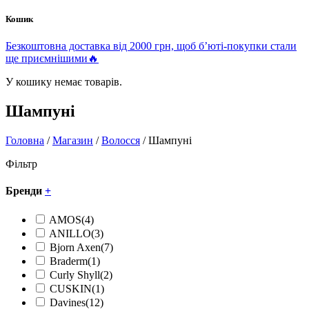
Кошик
Безкоштовна доставка від 2000 грн, щоб б’юті-покупки стали
ще приємнішими🔥
У кошику немає товарів.
Шампуні
Головна
/
Магазин
/
Волосся
/ Шампуні
Фільтр
Бренди
+
AMOS
(4)
ANILLO
(3)
Bjorn Axen
(7)
Braderm
(1)
Curly Shyll
(2)
CUSKIN
(1)
Davines
(12)