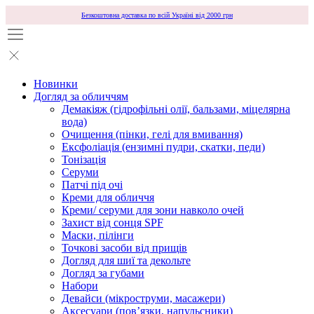
Безкоштовна доставка по всій Україні від 2000 грн
Новинки
Догляд за обличчям
Демакіяж (гідрофільні олії, бальзами, міцелярна
вода)
Очищення (пінки, гелі для вмивання)
Ексфоліація (ензимні пудри, скатки, педи)
Тонізація
Серуми
Патчі під очі
Креми для обличчя
Креми/ серуми для зони навколо очей
Захист від сонця SPF
Маски, пілінги
Точкові засоби від прищів
Догляд для шиї та декольте
Догляд за губами
Набори
Девайси (мікроструми, масажери)
Аксесуари (повʼязки, напульсники)