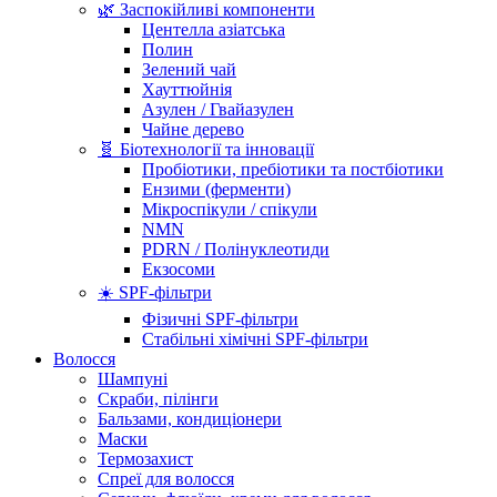
🌿 Заспокійливі компоненти
Центелла азіатська
Полин
Зелений чай
Хауттюйнія
Азулен / Гвайазулен
Чайне дерево
🧬 Біотехнології та інновації
Пробіотики, пребіотики та постбіотики
Ензими (ферменти)
Мікроспікули / спікули
NMN
PDRN / Полінуклеотиди
Екзосоми
☀️ SPF-фільтри
Фізичні SPF-фільтри
Стабільні хімічні SPF-фільтри
Волосся
Шампуні
Скраби, пілінги
Бальзами, кондиціонери
Маски
Термозахист
Спреї для волосся