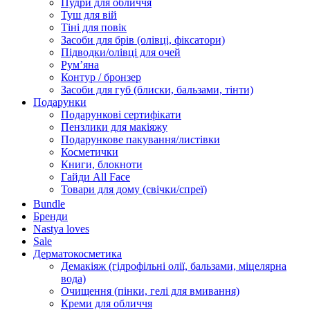
Пудри для обличчя
Туш для вій
Тіні для повік
Засоби для брів (олівці, фіксатори)
Підводки/олівці для очей
Румʼяна
Контур / бронзер
Засоби для губ (блиски, бальзами, тінти)
Подарунки
Подарункові сертифікати
Пензлики для макіяжу
Подарункове пакування/листівки
Косметички
Книги, блокноти
Гайди All Face
Товари для дому (свічки/спреї)
Bundle
Бренди
Nastya loves
Sale
Дерматокосметика
Демакіяж (гідрофільні олії, бальзами, міцелярна
вода)
Очищення (пінки, гелі для вмивання)
Креми для обличчя