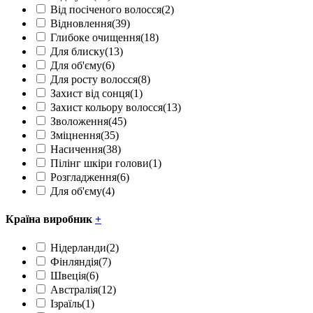
Від посіченого волосся
(2)
Відновлення
(39)
Глибоке очищення
(18)
Для блиску
(13)
Для об'єму
(6)
Для росту волосся
(8)
Захист від сонця
(1)
Захист кольору волосся
(13)
Зволоження
(45)
Зміцнення
(35)
Насичення
(38)
Пілінг шкіри голови
(1)
Розгладження
(6)
Для об'єму
(4)
Країна виробник
+
Нідерланди
(2)
Фінляндія
(7)
Швеція
(6)
Австралія
(12)
Ізраїль
(1)