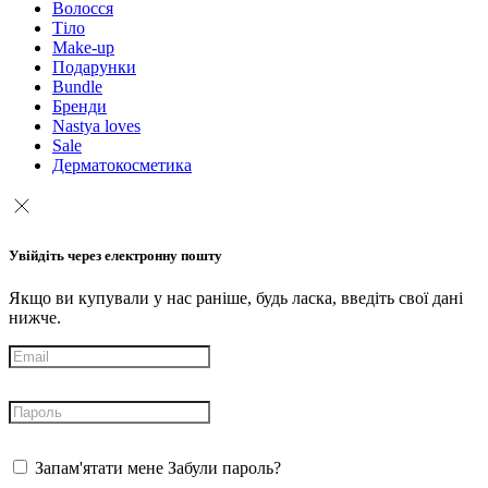
Волосся
Тіло
Make-up
Подарунки
Bundle
Бренди
Nastya loves
Sale
Дерматокосметика
Увійдіть через електронну пошту
Якщо ви купували у нас раніше, будь ласка, введіть свої дані
нижче.
Запам'ятати мене
Забули пароль?