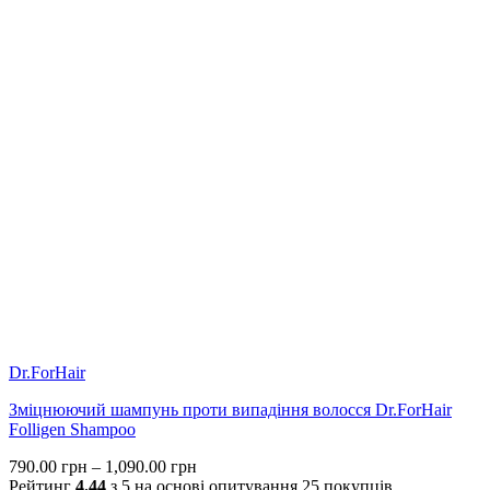
Dr.ForHair
Зміцнюючий шампунь проти випадіння волосся Dr.ForHair
Folligen Shampoo
Price
790.00
грн
–
1,090.00
грн
range:
Рейтинг
4.44
з 5 на основі опитування
25
покупців