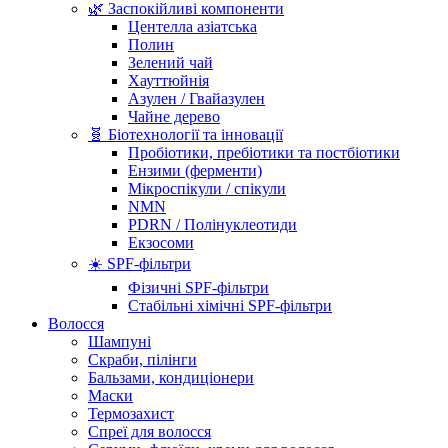
🌿 Заспокійливі компоненти
Центелла азіатська
Полин
Зелений чай
Хауттюйнія
Азулен / Гвайазулен
Чайне дерево
🧬 Біотехнології та інновації
Пробіотики, пребіотики та постбіотики
Ензими (ферменти)
Мікроспікули / спікули
NMN
PDRN / Полінуклеотиди
Екзосоми
☀️ SPF-фільтри
Фізичні SPF-фільтри
Стабільні хімічні SPF-фільтри
Волосся
Шампуні
Скраби, пілінги
Бальзами, кондиціонери
Маски
Термозахист
Спреї для волосся