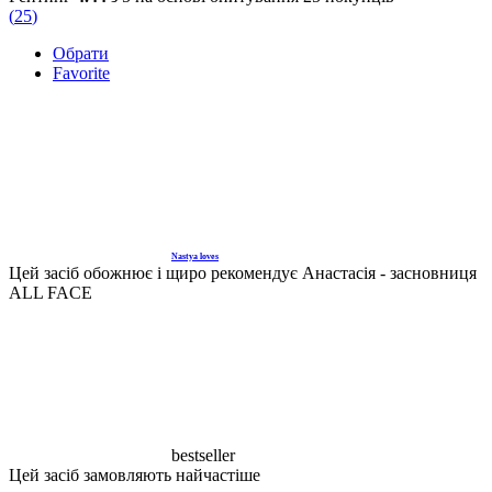
790.00 грн
(
25
)
through
Обрати
1,090.00 грн
Favorite
Nastya loves
Цей засіб обожнює і щиро рекомендує Анастасія - засновниця
ALL FACE
bestseller
Цей засіб замовляють найчастіше