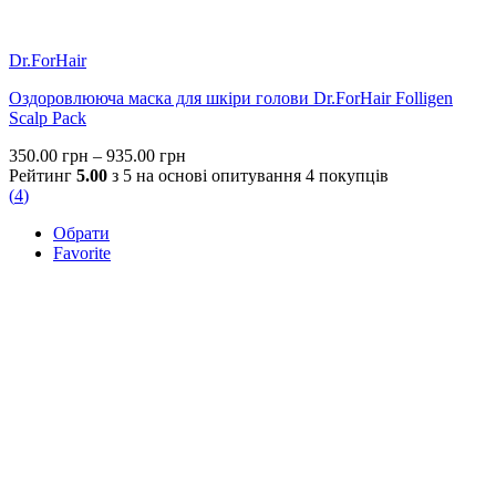
Dr.ForHair
Оздоровлююча маска для шкіри голови Dr.ForHair Folligen
Scalp Pack
Price
350.00
грн
–
935.00
грн
range:
Рейтинг
5.00
з 5 на основі опитування
4
покупців
350.00 грн
(
4
)
through
Обрати
935.00 грн
Favorite