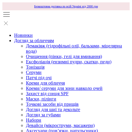
Безкоштовна доставка по всій Україні від 2000 грн
Новинки
Догляд за обличчям
Демакіяж (гідрофільні олії, бальзами, міцелярна
вода)
Очищення (пінки, гелі для вмивання)
Ексфоліація (ензимні пудри, скатки, педи)
Тонізація
Серуми
Патчі під очі
Креми для обличчя
Креми/ серуми для зони навколо очей
Захист від сонця SPF
Маски, пілінги
Точкові засоби від прищів
Догляд для шиї та декольте
Догляд за губами
Набори
Девайси (мікроструми, масажери)
Аксесуари (повʼязки, напульсники)