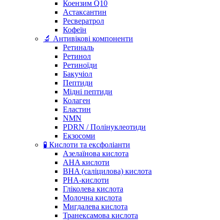
Коензим Q10
Астаксантин
Ресвератрол
Кофеїн
🔬 Антивікові компоненти
Ретиналь
Ретинол
Ретиноїди
Бакучіол
Пептиди
Мідні пептиди
Колаген
Еластин
NMN
PDRN / Полінуклеотиди
Екзосоми
🧪 Кислоти та ексфоліанти
Азелаїнова кислота
AHA кислоти
BHA (саліцилова) кислота
PHA-кислоти
Гліколева кислота
Молочна кислота
Мигдалева кислота
Транексамова кислота