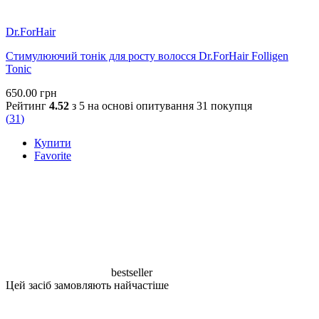
Dr.ForHair
Стимулюючий тонік для росту волосся Dr.ForHair Folligen
Tonic
650.00
грн
Рейтинг
4.52
з 5 на основі опитування
31
покупця
(
31
)
Купити
Favorite
bestseller
Цей засіб замовляють найчастіше