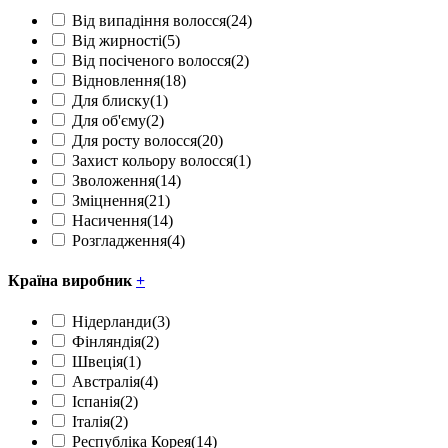
Від випадіння волосся
(24)
Від жирності
(5)
Від посіченого волосся
(2)
Відновлення
(18)
Для блиску
(1)
Для об'єму
(2)
Для росту волосся
(20)
Захист кольору волосся
(1)
Зволоження
(14)
Зміцнення
(21)
Насичення
(14)
Розгладження
(4)
Країна виробник
+
Нідерланди
(3)
Фінляндія
(2)
Швеція
(1)
Австралія
(4)
Іспанія
(2)
Італія
(2)
Республіка Корея
(14)