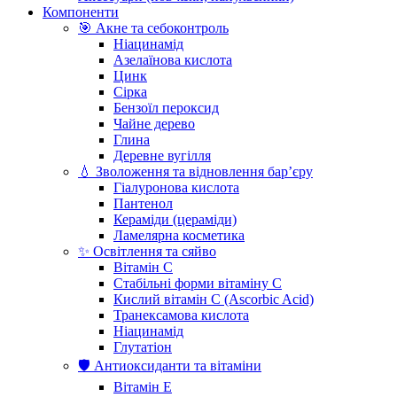
Компоненти
🎯 Акне та себоконтроль
Ніацинамід
Азелаїнова кислота
Цинк
Сірка
Бензоїл пероксид
Чайне дерево
Глина
Деревне вугілля
💧 Зволоження та відновлення бар’єру
Гіалуронова кислота
Пантенол
Кераміди (цераміди)
Ламелярна косметика
✨ Освітлення та сяйво
Вітамін С
Стабільні форми вітаміну С
Кислий вітамін С (Ascorbic Acid)
Транексамова кислота
Ніацинамід
Глутатіон
🛡️ Антиоксиданти та вітаміни
Вітамін Е