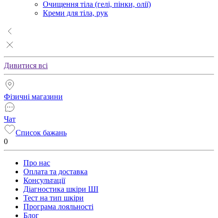
Очищення тіла (гелі, пінки, олії)
Креми для тіла, рук
Дивитися всі
Фізичні магазини
Чат
Список бажань
0
Про нас
Оплата та доставка
Консультації
Діагностика шкіри ШІ
Тест на тип шкіри
Програма лояльності
Блог