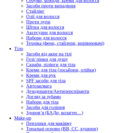
Серуми, флюїди, креми для волосся
Засоби проти випадіння
Стайлінг
Олії для волосся
Проти лупи
Щітки для волосся
Аксесуари для волосся
Набори для волосся
Техніка (фени, стайлери, вирівнювачі)
Тіло
Засоби від акне на тілі
Гелі/ пінки для душу
Скраби, пілінги для тіла
Креми для тіла (лосьйони, олійки)
Креми для рук
SPF засоби для тіла
Автозасмага
Дезодоранти/Антиперспіранти
Догляд за зубами
Набори для тіла
Засоби для гоління
Здоровʼя (БАДи, колаген…)
Make-up
Пензлики для макіяжу
Тональні основи (BB, CC, кушони)