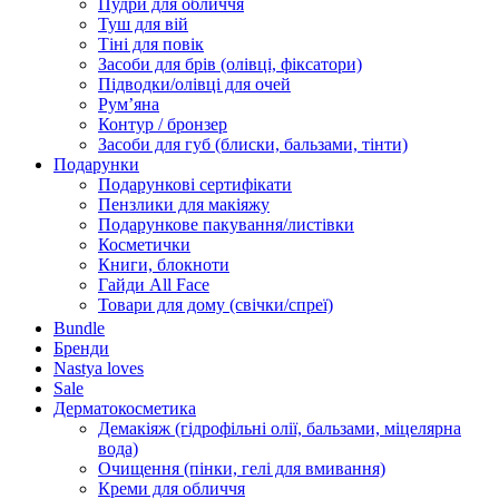
Пудри для обличчя
Туш для вій
Тіні для повік
Засоби для брів (олівці, фіксатори)
Підводки/олівці для очей
Румʼяна
Контур / бронзер
Засоби для губ (блиски, бальзами, тінти)
Подарунки
Подарункові сертифікати
Пензлики для макіяжу
Подарункове пакування/листівки
Косметички
Книги, блокноти
Гайди All Face
Товари для дому (свічки/спреї)
Bundle
Бренди
Nastya loves
Sale
Дерматокосметика
Демакіяж (гідрофільні олії, бальзами, міцелярна
вода)
Очищення (пінки, гелі для вмивання)
Креми для обличчя