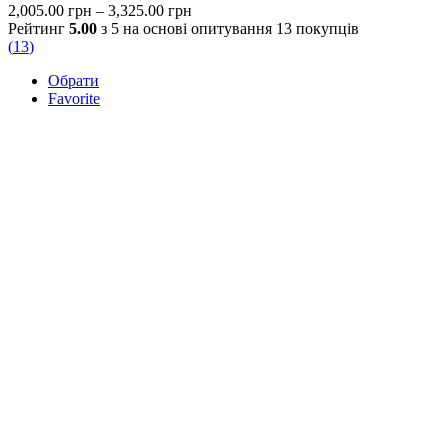
Price
2,005.00
грн
–
3,325.00
грн
range:
Рейтинг
5.00
з 5 на основі опитування
13
покупців
2,005.00 грн
(
13
)
through
Обрати
3,325.00 грн
Favorite