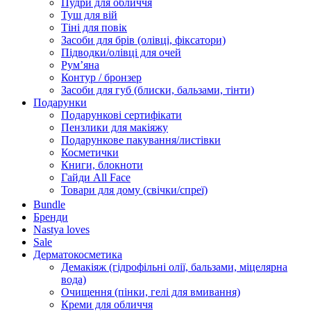
Пудри для обличчя
Туш для вій
Тіні для повік
Засоби для брів (олівці, фіксатори)
Підводки/олівці для очей
Румʼяна
Контур / бронзер
Засоби для губ (блиски, бальзами, тінти)
Подарунки
Подарункові сертифікати
Пензлики для макіяжу
Подарункове пакування/листівки
Косметички
Книги, блокноти
Гайди All Face
Товари для дому (свічки/спреї)
Bundle
Бренди
Nastya loves
Sale
Дерматокосметика
Демакіяж (гідрофільні олії, бальзами, міцелярна
вода)
Очищення (пінки, гелі для вмивання)
Креми для обличчя