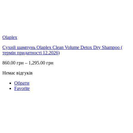
Olaplex
Сухий шампунь Olaplex Clean Volume Detox Dry Shampoo (
термін придатності 12.2026)
Price
860.00
грн
–
1,295.00
грн
range:
Немає відгуків
860.00 грн
through
Обрати
1,295.00 грн
Favorite