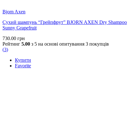
Bjorn Axen
Сухий шампунь “Грейпфрут” BJORN AXEN Dry Shampoo
Sunny Grapefruit
730.00
грн
Рейтинг
5.00
з 5 на основі опитування
3
покупців
(
3
)
Купити
Favorite