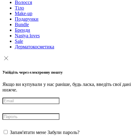
Волосся
Тіло
Make-up
Подарунки
Bundle
Бренди
Nastya loves
Sale
Дерматокосметика
Увійдіть через електронну пошту
Якщо ви купували у нас раніше, будь ласка, введіть свої дані
нижче.
Запам'ятати мене
Забули пароль?