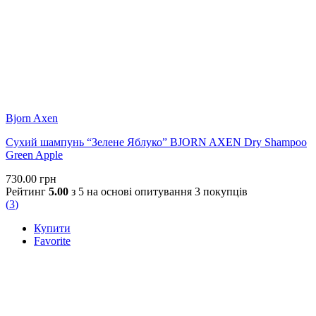
Bjorn Axen
Сухий шампунь “Зелене Яблуко” BJORN AXEN Dry Shampoo
Green Apple
730.00
грн
Рейтинг
5.00
з 5 на основі опитування
3
покупців
(
3
)
Купити
Favorite