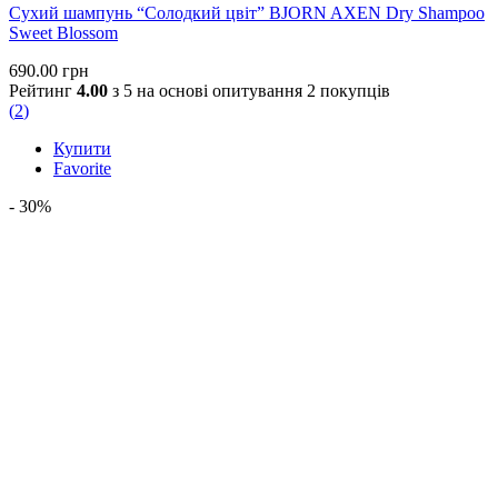
Сухий шампунь “Солодкий цвіт” BJORN AXEN Dry Shampoo
Sweet Blossom
690.00
грн
Рейтинг
4.00
з 5 на основі опитування
2
покупців
(
2
)
Купити
Favorite
- 30%