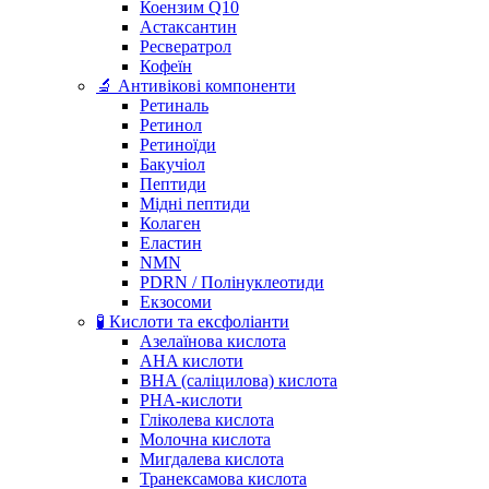
Коензим Q10
Астаксантин
Ресвератрол
Кофеїн
🔬 Антивікові компоненти
Ретиналь
Ретинол
Ретиноїди
Бакучіол
Пептиди
Мідні пептиди
Колаген
Еластин
NMN
PDRN / Полінуклеотиди
Екзосоми
🧪 Кислоти та ексфоліанти
Азелаїнова кислота
AHA кислоти
BHA (саліцилова) кислота
PHA-кислоти
Гліколева кислота
Молочна кислота
Мигдалева кислота
Транексамова кислота