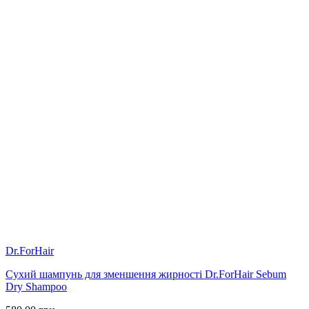
Dr.ForHair
Сухий шампунь для зменшення жирності Dr.ForHair Sebum
Dry Shampoo