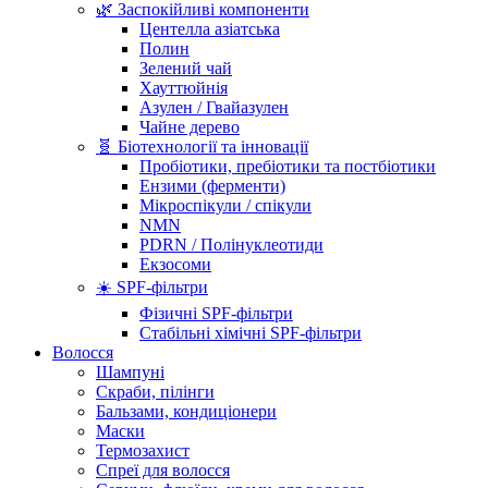
🌿 Заспокійливі компоненти
Центелла азіатська
Полин
Зелений чай
Хауттюйнія
Азулен / Гвайазулен
Чайне дерево
🧬 Біотехнології та інновації
Пробіотики, пребіотики та постбіотики
Ензими (ферменти)
Мікроспікули / спікули
NMN
PDRN / Полінуклеотиди
Екзосоми
☀️ SPF-фільтри
Фізичні SPF-фільтри
Стабільні хімічні SPF-фільтри
Волосся
Шампуні
Скраби, пілінги
Бальзами, кондиціонери
Маски
Термозахист
Спреї для волосся