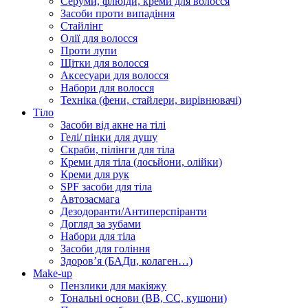
Серуми, флюїди, креми для волосся
Засоби проти випадіння
Стайлінг
Олії для волосся
Проти лупи
Щітки для волосся
Аксесуари для волосся
Набори для волосся
Техніка (фени, стайлери, вирівнювачі)
Тіло
Засоби від акне на тілі
Гелі/ пінки для душу
Скраби, пілінги для тіла
Креми для тіла (лосьйони, олійки)
Креми для рук
SPF засоби для тіла
Автозасмага
Дезодоранти/Антиперспіранти
Догляд за зубами
Набори для тіла
Засоби для гоління
Здоровʼя (БАДи, колаген…)
Make-up
Пензлики для макіяжу
Тональні основи (BB, CC, кушони)