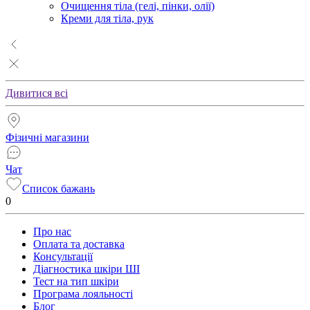
Очищення тіла (гелі, пінки, олії)
Креми для тіла, рук
Дивитися всі
Фізичні магазини
Чат
Список бажань
0
Про нас
Оплата та доставка
Консультації
Діагностика шкіри ШІ
Тест на тип шкіри
Програма лояльності
Блог