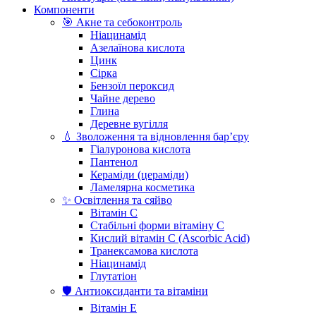
Компоненти
🎯 Акне та себоконтроль
Ніацинамід
Азелаїнова кислота
Цинк
Сірка
Бензоїл пероксид
Чайне дерево
Глина
Деревне вугілля
💧 Зволоження та відновлення бар’єру
Гіалуронова кислота
Пантенол
Кераміди (цераміди)
Ламелярна косметика
✨ Освітлення та сяйво
Вітамін С
Стабільні форми вітаміну С
Кислий вітамін С (Ascorbic Acid)
Транексамова кислота
Ніацинамід
Глутатіон
🛡️ Антиоксиданти та вітаміни
Вітамін Е