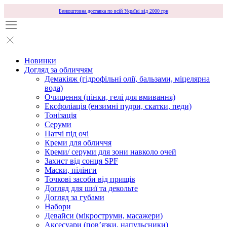
Безкоштовна доставка по всій Україні від 2000 грн
Новинки
Догляд за обличчям
Демакіяж (гідрофільні олії, бальзами, міцелярна
вода)
Очищення (пінки, гелі для вмивання)
Ексфоліація (ензимні пудри, скатки, педи)
Тонізація
Серуми
Патчі під очі
Креми для обличчя
Креми/ серуми для зони навколо очей
Захист від сонця SPF
Маски, пілінги
Точкові засоби від прищів
Догляд для шиї та декольте
Догляд за губами
Набори
Девайси (мікроструми, масажери)
Аксесуари (повʼязки, напульсники)