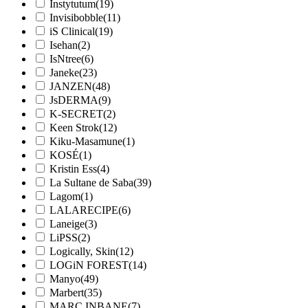
Instytutum
(19)
Invisibobble
(11)
iS Clinical
(19)
Isehan
(2)
IsNtree
(6)
Janeke
(23)
JANZEN
(48)
JsDERMA
(9)
K‑SECRET
(2)
Keen Strok
(12)
Kiku-Masamune
(1)
KOSÉ
(1)
Kristin Ess
(4)
La Sultane de Saba
(39)
Lagom
(1)
LALARECIPE
(6)
Laneige
(3)
LiPSS
(2)
Logically, Skin
(12)
LOGiN FOREST
(14)
Manyo
(49)
Marbert
(35)
MARC INBANE
(7)