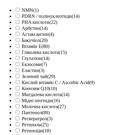
NMN
(1)
PDRN / полінуклеотиди
(14)
PHA кислоти
(22)
Арбутин
(14)
Астаксантин
(4)
Бакучіол
(20)
Вітамін Е
(80)
Гліколева кислота
(15)
Глутатіон
(14)
Екзосоми
(7)
Еластин
(3)
Зелений чай
(29)
Кислий вітамін С / Ascorbic Acid
(9)
Коензим Q10
(10)
Мигдалева кислота
(14)
Мідні пептиди
(16)
Молочна кислота
(27)
Пантенол
(89)
Ресвератрол
(3)
Ретиналь
(25)
Ретиноїди
(18)