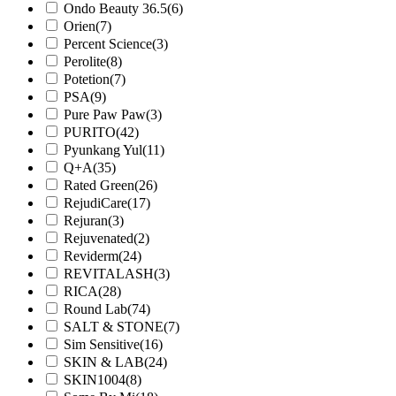
Ondo Beauty 36.5
(6)
Orien
(7)
Percent Science
(3)
Perolite
(8)
Potetion
(7)
PSA
(9)
Pure Paw Paw
(3)
PURITO
(42)
Pyunkang Yul
(11)
Q+A
(35)
Rated Green
(26)
RejudiCare
(17)
Rejuran
(3)
Rejuvenated
(2)
Reviderm
(24)
REVITALASH
(3)
RICA
(28)
Round Lab
(74)
SALT & STONE
(7)
Sim Sensitive
(16)
SKIN & LAB
(24)
SKIN1004
(8)