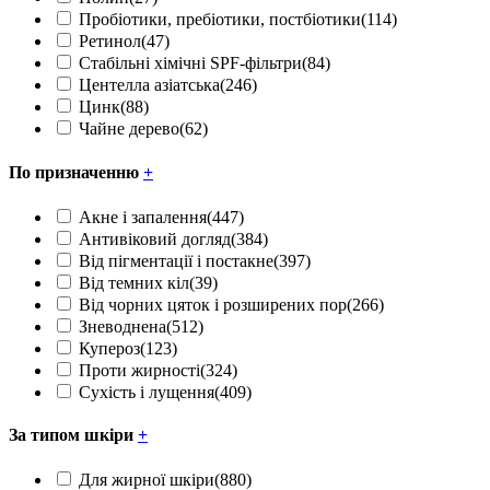
Пробіотики, пребіотики, постбіотики
(114)
Ретинол
(47)
Стабільні хімічні SPF-фільтри
(84)
Центелла азіатська
(246)
Цинк
(88)
Чайне дерево
(62)
По призначенню
+
Акне і запалення
(447)
Антивіковий догляд
(384)
Від пігментації і постакне
(397)
Від темних кіл
(39)
Від чорних цяток і розширених пор
(266)
Зневоднена
(512)
Купероз
(123)
Проти жирності
(324)
Сухість і лущення
(409)
За типом шкіри
+
Для жирної шкіри
(880)