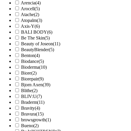
Arencia
(4)
Arocell
(5)
Atache
(2)
Atopalm
(3)
Axis-Y
(6)
BALI BODY
(6)
Be The Skin
(5)
Beauty of Joseon
(11)
BeautyBlender
(5)
Benton
(4)
Biodance
(5)
Bioderma
(10)
Biore
(2)
Biorepair
(9)
Bjorn Axen
(39)
Blithe
(2)
BLIV:U
(7)
Braderm
(11)
Bravity
(4)
Bravura
(15)
browsgrowth
(1)
Bueno
(2)