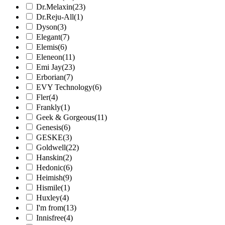
Dr.Melaxin
(23)
Dr.Reju-All
(1)
Dyson
(3)
Elegant
(7)
Elemis
(6)
Eleneon
(11)
Emi Jay
(23)
Erborian
(7)
EVY Technology
(6)
Fler
(4)
Frankly
(1)
Geek & Gorgeous
(11)
Genesis
(6)
GESKE
(3)
Goldwell
(22)
Hanskin
(2)
Hedonic
(6)
Heimish
(9)
Hismile
(1)
Huxley
(4)
I'm from
(13)
Innisfree
(4)