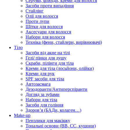
Серуми, флюїди, креми для волосся
Засоби проти випадіння
Стайлінг
Олії для волосся
Проти лупи
Щітки для волосся
Аксесуари для волосся
Набори для волосся
Техніка (фени, стайлери, вирівнювачі)
Тіло
Засоби від акне на тілі
Гелі/ пінки для душу
Скраби, пілінги для тіла
Креми для тіла (лосьйони, олійки)
Креми для рук
SPF засоби для тіла
Автозасмага
Дезодоранти/Антиперспіранти
Догляд за зубами
Набори для тіла
Засоби для гоління
Здоровʼя (БАДи, колаген…)
Make-up
Пензлики для макіяжу
Тональні основи (BB, CC, кушони)