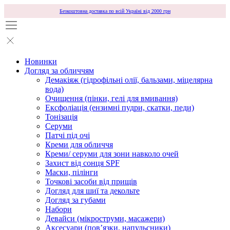
Безкоштовна доставка по всій Україні від 2000 грн
Новинки
Догляд за обличчям
Демакіяж (гідрофільні олії, бальзами, міцелярна
вода)
Очищення (пінки, гелі для вмивання)
Ексфоліація (ензимні пудри, скатки, педи)
Тонізація
Серуми
Патчі під очі
Креми для обличчя
Креми/ серуми для зони навколо очей
Захист від сонця SPF
Маски, пілінги
Точкові засоби від прищів
Догляд для шиї та декольте
Догляд за губами
Набори
Девайси (мікроструми, масажери)
Аксесуари (повʼязки, напульсники)