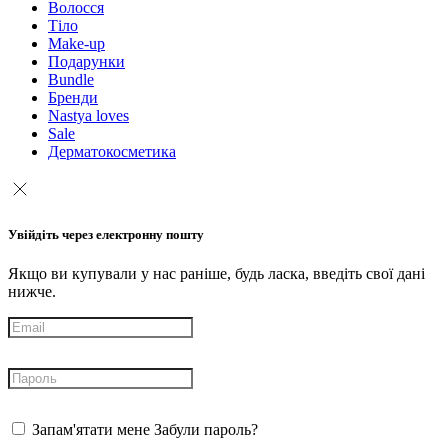
Волосся
Тіло
Make-up
Подарунки
Bundle
Бренди
Nastya loves
Sale
Дерматокосметика
Увійдіть через електронну пошту
Якщо ви купували у нас раніше, будь ласка, введіть свої дані
нижче.
Запам'ятати мене
Забули пароль?