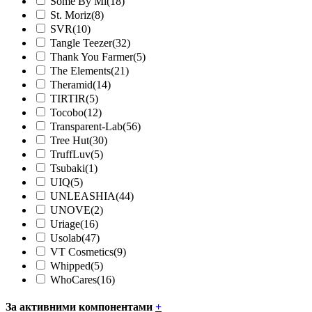
Some By Mi
(18)
St. Moriz
(8)
SVR
(10)
Tangle Teezer
(32)
Thank You Farmer
(5)
The Elements
(21)
Theramid
(14)
TIRTIR
(5)
Tocobo
(12)
Transparent-Lab
(56)
Tree Hut
(30)
TruffLuv
(5)
Tsubaki
(1)
UIQ
(5)
UNLEASHIA
(44)
UNOVE
(2)
Uriage
(16)
Usolab
(47)
VT Cosmetics
(9)
Whipped
(5)
WhoCares
(16)
За активними компонентами
+