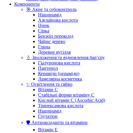
Компоненти
🎯 Акне та себоконтроль
Ніацинамід
Азелаїнова кислота
Цинк
Сірка
Бензоїл пероксид
Чайне дерево
Глина
Деревне вугілля
💧 Зволоження та відновлення бар’єру
Гіалуронова кислота
Пантенол
Кераміди (цераміди)
Ламелярна косметика
✨ Освітлення та сяйво
Вітамін С
Стабільні форми вітаміну С
Кислий вітамін С (Ascorbic Acid)
Транексамова кислота
Ніацинамід
Глутатіон
🛡️ Антиоксиданти та вітаміни
Вітамін Е