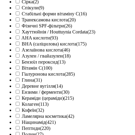
Сірка
(2)
Спікули
(9)
Стабільні форми вітаміну С
(16)
Транексамова кислота
(20)
Фізичні SPF-фільтри
(26)
Хауттюйнія / Houttuynia Cordata
(23)
AHA кислоти
(93)
BHA (саліцилова) кислота
(175)
Азелаїнова кислота
(46)
Азулен / гвайазулен
(18)
Бензоїл пероксид
(13)
Вітамін С
(100)
Гіалуронова кислота
(285)
Глина
(31)
Деревне вугілля
(14)
Ензими / ферменти
(30)
Кераміди (цераміди)
(215)
Колаген
(113)
Кофеїн
(32)
Ламелярна косметика
(42)
Ніацинамід
(421)
Пептиди
(220)
Полин
(27)