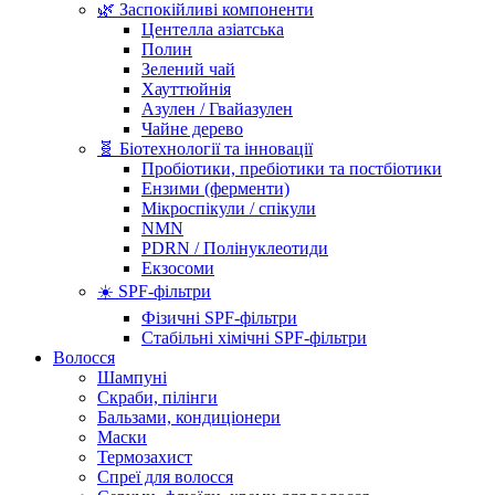
🌿 Заспокійливі компоненти
Центелла азіатська
Полин
Зелений чай
Хауттюйнія
Азулен / Гвайазулен
Чайне дерево
🧬 Біотехнології та інновації
Пробіотики, пребіотики та постбіотики
Ензими (ферменти)
Мікроспікули / спікули
NMN
PDRN / Полінуклеотиди
Екзосоми
☀️ SPF-фільтри
Фізичні SPF-фільтри
Стабільні хімічні SPF-фільтри
Волосся
Шампуні
Скраби, пілінги
Бальзами, кондиціонери
Маски
Термозахист
Спреї для волосся