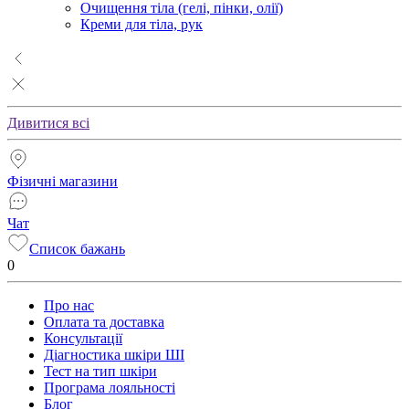
Очищення тіла (гелі, пінки, олії)
Креми для тіла, рук
Дивитися всі
Фізичні магазини
Чат
Список бажань
0
Про нас
Оплата та доставка
Консультації
Діагностика шкіри ШІ
Тест на тип шкіри
Програма лояльності
Блог