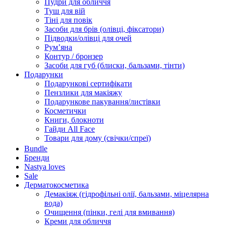
Пудри для обличчя
Туш для вій
Тіні для повік
Засоби для брів (олівці, фіксатори)
Підводки/олівці для очей
Румʼяна
Контур / бронзер
Засоби для губ (блиски, бальзами, тінти)
Подарунки
Подарункові сертифікати
Пензлики для макіяжу
Подарункове пакування/листівки
Косметички
Книги, блокноти
Гайди All Face
Товари для дому (свічки/спреї)
Bundle
Бренди
Nastya loves
Sale
Дерматокосметика
Демакіяж (гідрофільні олії, бальзами, міцелярна
вода)
Очищення (пінки, гелі для вмивання)
Креми для обличчя