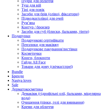
Пудри для обличчя
Туш для вій
Тіні для повік
Засоби для брів (олівці, фіксатори)
Підводки/олівці для очей
Румʼяна
Контур / бронзер
Засоби для губ (блиски, бальзами, тінти)
Подарунки
Подарункові сертифікати
Пензлики для макіяжу
Подарункове пакування/листівки
Косметички
Книги, блокноти
Гайди All Face
Товари для дому (свічки/спреї)
Bundle
Бренди
Nastya loves
Sale
Дерматокосметика
Демакіяж (гідрофільні олії, бальзами, міцелярна
вода)
Очищення (пінки, гелі для вмивання)
Креми для обличчя