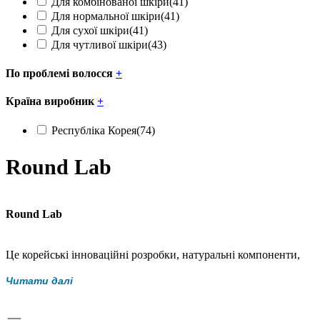
Для комбінованої шкіри
(41)
Для нормальної шкіри
(41)
Для сухої шкіри
(41)
Для чутливої шкіри
(43)
По проблемі волосся
+
Країна виробник
+
Республіка Корея
(74)
Round Lab
Round Lab
Це корейські інноваційні розробки, натуральні компоненти,
висока якість продуктів та чудові результати. Фахівці компанії
Читати далі
ретельно приховують рецепти та технології створення своїх
продуктів, тому ідентичного складу не знайти ніде.