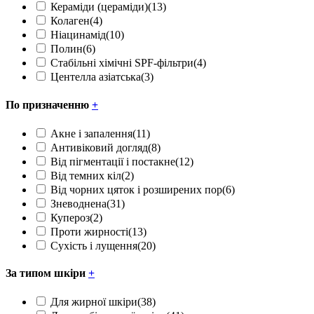
Кераміди (цераміди)
(13)
Колаген
(4)
Ніацинамід
(10)
Полин
(6)
Стабільні хімічні SPF-фільтри
(4)
Центелла азіатська
(3)
По призначенню
+
Акне і запалення
(11)
Антивіковий догляд
(8)
Від пігментації і постакне
(12)
Від темних кіл
(2)
Від чорних цяток і розширених пор
(6)
Зневоднена
(31)
Купероз
(2)
Проти жирності
(13)
Сухість і лущення
(20)
За типом шкіри
+
Для жирної шкіри
(38)