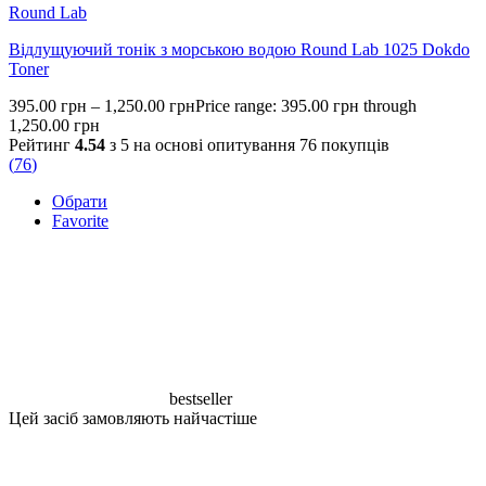
Round Lab
Відлущуючий тонік з морською водою Round Lab 1025 Dokdo
Toner
395.00
грн
–
1,250.00
грн
Price range: 395.00 грн through
1,250.00 грн
Рейтинг
4.54
з 5 на основі опитування
76
покупців
(
76
)
Обрати
Favorite
bestseller
Цей засіб замовляють найчастіше