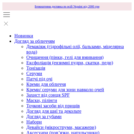
Безкоштовна доставка по всій Україні від 2000 грн
Новинки
Догляд за обличчям
Демакіяж (гідрофільні олії, бальзами, міцелярна
вода)
Очищення (пінки, гелі для вмивання)
Ексфоліація (ензимні пудри, скатки, педи)
Тонізація
Серуми
Патчі під очі
Креми для обличчя
Креми/ серуми для зони навколо очей
Захист від сонця SPF
Маски, пілінги
Точкові засоби від прищів
Догляд для шиї та декольте
Догляд за губами
Набори
Девайси (мікроструми, масажери)
Аксесуари (повʼязки, напульсники)