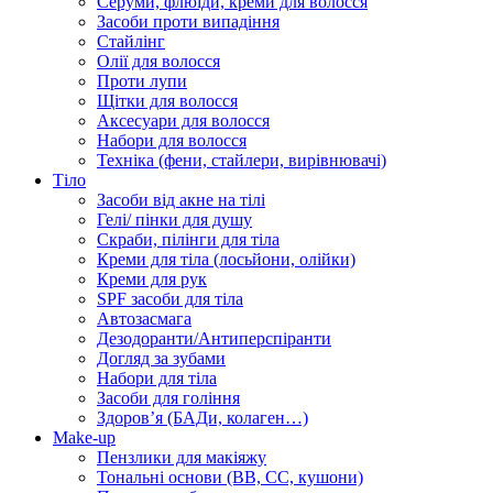
Серуми, флюїди, креми для волосся
Засоби проти випадіння
Стайлінг
Олії для волосся
Проти лупи
Щітки для волосся
Аксесуари для волосся
Набори для волосся
Техніка (фени, стайлери, вирівнювачі)
Тіло
Засоби від акне на тілі
Гелі/ пінки для душу
Скраби, пілінги для тіла
Креми для тіла (лосьйони, олійки)
Креми для рук
SPF засоби для тіла
Автозасмага
Дезодоранти/Антиперспіранти
Догляд за зубами
Набори для тіла
Засоби для гоління
Здоровʼя (БАДи, колаген…)
Make-up
Пензлики для макіяжу
Тональні основи (BB, CC, кушони)