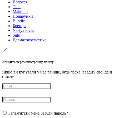
Волосся
Тіло
Make-up
Подарунки
Bundle
Бренди
Nastya loves
Sale
Дерматокосметика
Увійдіть через електронну пошту
Якщо ви купували у нас раніше, будь ласка, введіть свої дані
нижче.
Запам'ятати мене
Забули пароль?