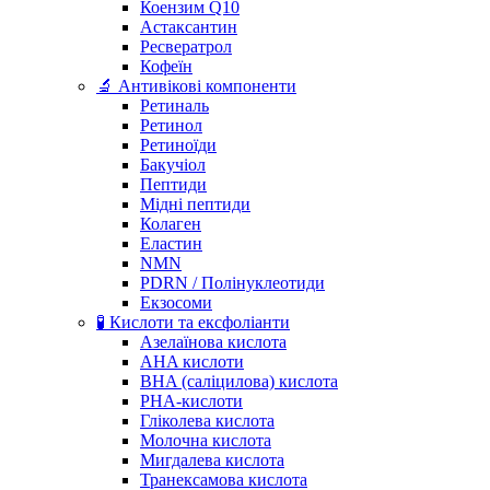
Коензим Q10
Астаксантин
Ресвератрол
Кофеїн
🔬 Антивікові компоненти
Ретиналь
Ретинол
Ретиноїди
Бакучіол
Пептиди
Мідні пептиди
Колаген
Еластин
NMN
PDRN / Полінуклеотиди
Екзосоми
🧪 Кислоти та ексфоліанти
Азелаїнова кислота
AHA кислоти
BHA (саліцилова) кислота
PHA-кислоти
Гліколева кислота
Молочна кислота
Мигдалева кислота
Транексамова кислота