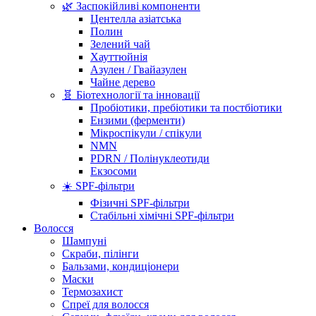
🌿 Заспокійливі компоненти
Центелла азіатська
Полин
Зелений чай
Хауттюйнія
Азулен / Гвайазулен
Чайне дерево
🧬 Біотехнології та інновації
Пробіотики, пребіотики та постбіотики
Ензими (ферменти)
Мікроспікули / спікули
NMN
PDRN / Полінуклеотиди
Екзосоми
☀️ SPF-фільтри
Фізичні SPF-фільтри
Стабільні хімічні SPF-фільтри
Волосся
Шампуні
Скраби, пілінги
Бальзами, кондиціонери
Маски
Термозахист
Спреї для волосся