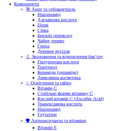
Компоненти
🎯 Акне та себоконтроль
Ніацинамід
Азелаїнова кислота
Цинк
Сірка
Бензоїл пероксид
Чайне дерево
Глина
Деревне вугілля
💧 Зволоження та відновлення бар’єру
Гіалуронова кислота
Пантенол
Кераміди (цераміди)
Ламелярна косметика
✨ Освітлення та сяйво
Вітамін С
Стабільні форми вітаміну С
Кислий вітамін С (Ascorbic Acid)
Транексамова кислота
Ніацинамід
Глутатіон
🛡️ Антиоксиданти та вітаміни
Вітамін Е