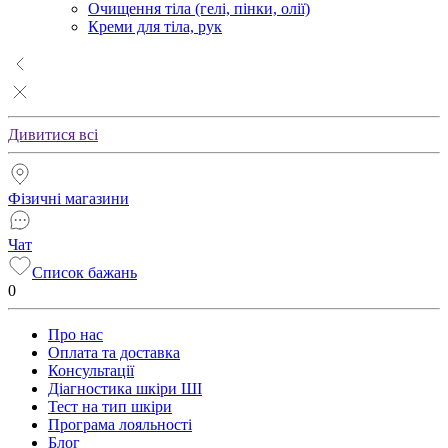
Очищення тіла (гелі, пінки, олії)
Креми для тіла, рук
Дивитися всі
Фізичні магазини
Чат
Список бажань
0
Про нас
Оплата та доставка
Консультації
Діагностика шкіри ШІ
Тест на тип шкіри
Програма лояльності
Блог