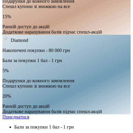
Подарунки до кожного замовлення
Спешл купони зі знижкою на все
15%
Ранній доступ до акцій
Додаткове нарахування балів підчас спешл-акцій
Diamond
Накопичені покупки - 80 000 грн
Бали за покупки 1 бал - 1 грн
5%
Подарунки до кожного замовлення
Спешл купони зі знижкою на все
20%
Ранній доступ до акцій
Додаткове нарахування балів підчас спешл-акцій
Приєднатися
Бали за покупки 1 бал - 1 грн