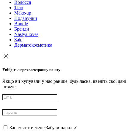
Волосся
Тіло
Make-up
Подарунки
Bundle
Бренди
Nastya loves
Sale
Дерматокосметика
Увійдіть через електронну пошту
Якщо ви купували у нас раніше, будь ласка, введіть свої дані
нижче.
Запам'ятати мене
Забули пароль?