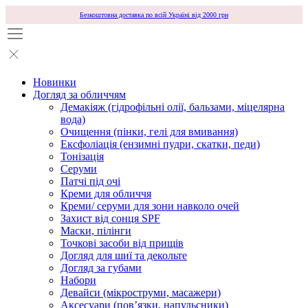
Безкоштовна доставка по всій Україні від 2000 грн
Новинки
Догляд за обличчям
Демакіяж (гідрофільні олії, бальзами, міцелярна
вода)
Очищення (пінки, гелі для вмивання)
Ексфоліація (ензимні пудри, скатки, педи)
Тонізація
Серуми
Патчі під очі
Креми для обличчя
Креми/ серуми для зони навколо очей
Захист від сонця SPF
Маски, пілінги
Точкові засоби від прищів
Догляд для шиї та декольте
Догляд за губами
Набори
Девайси (мікроструми, масажери)
Аксесуари (повʼязки, напульсники)