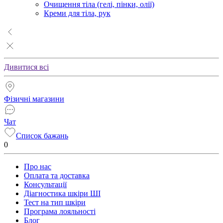
Очищення тіла (гелі, пінки, олії)
Креми для тіла, рук
Дивитися всі
Фізичні магазини
Чат
Список бажань
0
Про нас
Оплата та доставка
Консультації
Діагностика шкіри ШІ
Тест на тип шкіри
Програма лояльності
Блог