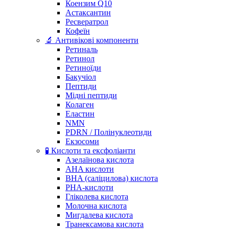
Коензим Q10
Астаксантин
Ресвератрол
Кофеїн
🔬 Антивікові компоненти
Ретиналь
Ретинол
Ретиноїди
Бакучіол
Пептиди
Мідні пептиди
Колаген
Еластин
NMN
PDRN / Полінуклеотиди
Екзосоми
🧪 Кислоти та ексфоліанти
Азелаїнова кислота
AHA кислоти
BHA (саліцилова) кислота
PHA-кислоти
Гліколева кислота
Молочна кислота
Мигдалева кислота
Транексамова кислота