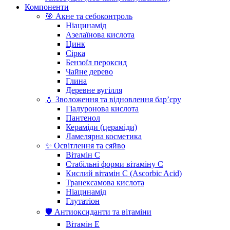
Компоненти
🎯 Акне та себоконтроль
Ніацинамід
Азелаїнова кислота
Цинк
Сірка
Бензоїл пероксид
Чайне дерево
Глина
Деревне вугілля
💧 Зволоження та відновлення бар’єру
Гіалуронова кислота
Пантенол
Кераміди (цераміди)
Ламелярна косметика
✨ Освітлення та сяйво
Вітамін С
Стабільні форми вітаміну С
Кислий вітамін С (Ascorbic Acid)
Транексамова кислота
Ніацинамід
Глутатіон
🛡️ Антиоксиданти та вітаміни
Вітамін Е