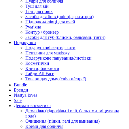
Пудри для обличчя
Туш для вій
Тіні для повік
Засоби для брів (олівці, фіксатори)
Підводки/олівці для очей
Румʼяна
Контур / бронзер
Засоби для губ (блиски, бальзами, тінти)
Подарунки
Подарункові сертифікати
Пензлики для макіяжу
Подарункове пакування/листівки
Косметички
Книги, блокноти
Гайди All Face
Товари для дому (свічки/спреї)
Bundle
Бренди
Nastya loves
Sale
Дерматокосметика
Демакіяж (гідрофільні олії, бальзами, міцелярна
вода)
Очищення (пінки, гелі для вмивання)
Креми для обличчя