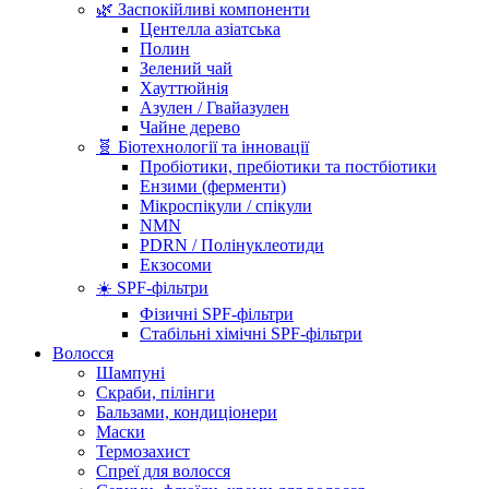
🌿 Заспокійливі компоненти
Центелла азіатська
Полин
Зелений чай
Хауттюйнія
Азулен / Гвайазулен
Чайне дерево
🧬 Біотехнології та інновації
Пробіотики, пребіотики та постбіотики
Ензими (ферменти)
Мікроспікули / спікули
NMN
PDRN / Полінуклеотиди
Екзосоми
☀️ SPF-фільтри
Фізичні SPF-фільтри
Стабільні хімічні SPF-фільтри
Волосся
Шампуні
Скраби, пілінги
Бальзами, кондиціонери
Маски
Термозахист
Спреї для волосся