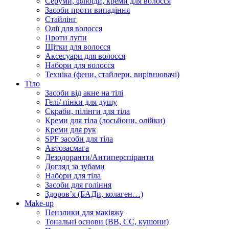
Серуми, флюїди, креми для волосся
Засоби проти випадіння
Стайлінг
Олії для волосся
Проти лупи
Щітки для волосся
Аксесуари для волосся
Набори для волосся
Техніка (фени, стайлери, вирівнювачі)
Тіло
Засоби від акне на тілі
Гелі/ пінки для душу
Скраби, пілінги для тіла
Креми для тіла (лосьйони, олійки)
Креми для рук
SPF засоби для тіла
Автозасмага
Дезодоранти/Антиперспіранти
Догляд за зубами
Набори для тіла
Засоби для гоління
Здоровʼя (БАДи, колаген…)
Make-up
Пензлики для макіяжу
Тональні основи (BB, CC, кушони)