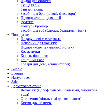
Пудри для обличчя
Туш для вій
Тіні для повік
Засоби для брів (олівці, фіксатори)
Підводки/олівці для очей
Румʼяна
Контур / бронзер
Засоби для губ (блиски, бальзами, тінти)
Подарунки
Подарункові сертифікати
Пензлики для макіяжу
Подарункове пакування/листівки
Косметички
Книги, блокноти
Гайди All Face
Товари для дому (свічки/спреї)
Bundle
Бренди
Nastya loves
Sale
Дерматокосметика
Демакіяж (гідрофільні олії, бальзами, міцелярна
вода)
Очищення (пінки, гелі для вмивання)
Креми для обличчя