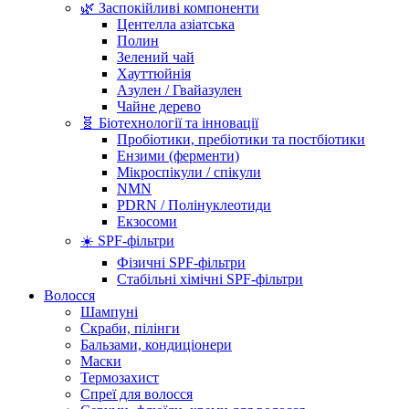
🌿 Заспокійливі компоненти
Центелла азіатська
Полин
Зелений чай
Хауттюйнія
Азулен / Гвайазулен
Чайне дерево
🧬 Біотехнології та інновації
Пробіотики, пребіотики та постбіотики
Ензими (ферменти)
Мікроспікули / спікули
NMN
PDRN / Полінуклеотиди
Екзосоми
☀️ SPF-фільтри
Фізичні SPF-фільтри
Стабільні хімічні SPF-фільтри
Волосся
Шампуні
Скраби, пілінги
Бальзами, кондиціонери
Маски
Термозахист
Спреї для волосся