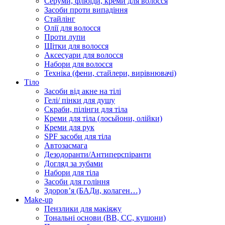
Серуми, флюїди, креми для волосся
Засоби проти випадіння
Стайлінг
Олії для волосся
Проти лупи
Щітки для волосся
Аксесуари для волосся
Набори для волосся
Техніка (фени, стайлери, вирівнювачі)
Тіло
Засоби від акне на тілі
Гелі/ пінки для душу
Скраби, пілінги для тіла
Креми для тіла (лосьйони, олійки)
Креми для рук
SPF засоби для тіла
Автозасмага
Дезодоранти/Антиперспіранти
Догляд за зубами
Набори для тіла
Засоби для гоління
Здоровʼя (БАДи, колаген…)
Make-up
Пензлики для макіяжу
Тональні основи (BB, CC, кушони)