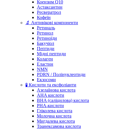
Коензим Q10
Астаксантин
Ресвератрол
Кофеїн
🔬 Антивікові компоненти
Ретиналь
Ретинол
Ретиноїди
Бакучіол
Пептиди
Мідні пептиди
Колаген
Еластин
NMN
PDRN / Полінуклеотиди
Екзосоми
🧪 Кислоти та ексфоліанти
Азелаїнова кислота
AHA кислоти
BHA (саліцилова) кислота
PHA-кислоти
Гліколева кислота
Молочна кислота
Мигдалева кислота
Транексамова кислота