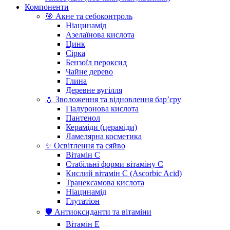
Компоненти
🎯 Акне та себоконтроль
Ніацинамід
Азелаїнова кислота
Цинк
Сірка
Бензоїл пероксид
Чайне дерево
Глина
Деревне вугілля
💧 Зволоження та відновлення бар’єру
Гіалуронова кислота
Пантенол
Кераміди (цераміди)
Ламелярна косметика
✨ Освітлення та сяйво
Вітамін С
Стабільні форми вітаміну С
Кислий вітамін С (Ascorbic Acid)
Транексамова кислота
Ніацинамід
Глутатіон
🛡️ Антиоксиданти та вітаміни
Вітамін Е