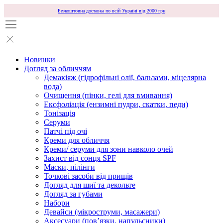
Безкоштовна доставка по всій Україні від 2000 грн
Новинки
Догляд за обличчям
Демакіяж (гідрофільні олії, бальзами, міцелярна
вода)
Очищення (пінки, гелі для вмивання)
Ексфоліація (ензимні пудри, скатки, педи)
Тонізація
Серуми
Патчі під очі
Креми для обличчя
Креми/ серуми для зони навколо очей
Захист від сонця SPF
Маски, пілінги
Точкові засоби від прищів
Догляд для шиї та декольте
Догляд за губами
Набори
Девайси (мікроструми, масажери)
Аксесуари (повʼязки, напульсники)