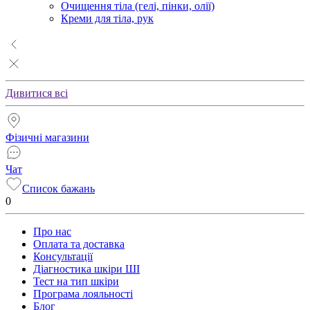
Очищення тіла (гелі, пінки, олії)
Креми для тіла, рук
Дивитися всі
Фізичні магазини
Чат
Список бажань
0
Про нас
Оплата та доставка
Консультації
Діагностика шкіри ШІ
Тест на тип шкіри
Програма лояльності
Блог