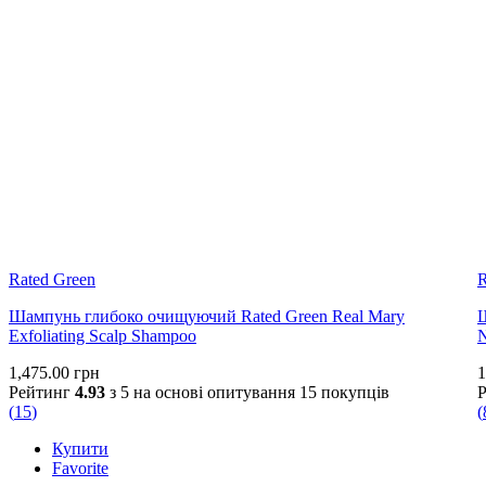
Rated Green
R
Шампунь глибоко очищуючий Rated Green Real Mary
Ш
Exfoliating Scalp Shampoo
N
1,475.00
грн
1
Рейтинг
4.93
з 5 на основі опитування
15
покупців
(
15
)
(
Купити
Favorite