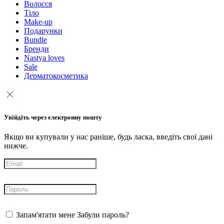
Волосся
Тіло
Make-up
Подарунки
Bundle
Бренди
Nastya loves
Sale
Дерматокосметика
Увійдіть через електронну пошту
Якщо ви купували у нас раніше, будь ласка, введіть свої дані
нижче.
Запам'ятати мене
Забули пароль?