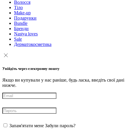
Волосся
Тіло
Make-up
Подарунки
Bundle
Бренди
Nastya loves
Sale
Дерматокосметика
Увійдіть через електронну пошту
Якщо ви купували у нас раніше, будь ласка, введіть свої дані
нижче.
Запам'ятати мене
Забули пароль?