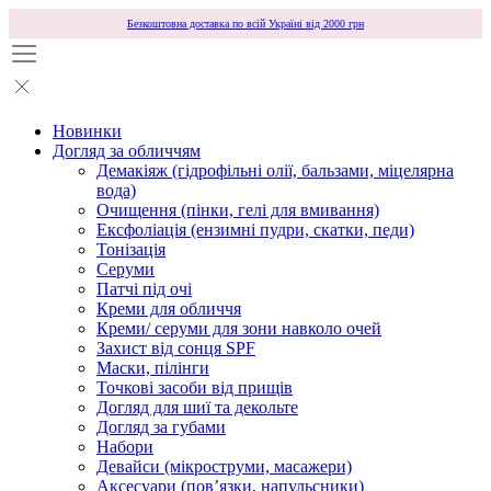
Безкоштовна доставка по всій Україні від 2000 грн
Новинки
Догляд за обличчям
Демакіяж (гідрофільні олії, бальзами, міцелярна
вода)
Очищення (пінки, гелі для вмивання)
Ексфоліація (ензимні пудри, скатки, педи)
Тонізація
Серуми
Патчі під очі
Креми для обличчя
Креми/ серуми для зони навколо очей
Захист від сонця SPF
Маски, пілінги
Точкові засоби від прищів
Догляд для шиї та декольте
Догляд за губами
Набори
Девайси (мікроструми, масажери)
Аксесуари (повʼязки, напульсники)