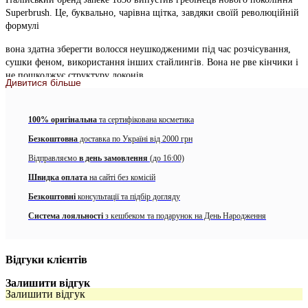
Superbrush. Це, буквально, чарівна щітка, завдяки своїй революційній
формулі
вона здатна зберегти волосся неушкодженими під час розчісування,
сушки феном, використання інших стайлингів. Вона не рве кінчики і
не пошкоджує структуру локонів.
Дивитися більше
Запатентована перфорація на зубчиках, делікатно доглядає за
волоссям по всій довжині.
100% оригінальна
та сертифікована косметика
Запатентована основа з отворами у формі бджолиного
Безкоштовна
доставка по Україні від 2000 грн
вулика дозволяє рівномірно розподіляти тепло, не
Відправляємо
в день замовлення
(до 16:00)
висушуючи локони. Технологія активно застосовується при
Швидка оплата
на сайті без комісій
створенні професійних щіток.
Безкоштовні
консультації та підбір догляду
Сушка волосся займе менше хвилини.
Система лояльності
з кешбеком та подарунок на День Народження
Широка лінійка кольорів.
Підходить для неслухняного волосся і волосся будь-якої
Відгуки клієнтів
структури.
Залишити відгук
Залишити відгук