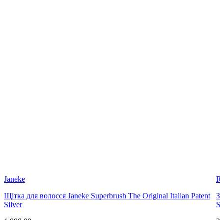
Janeke
R
Щітка для волосся Janeke Superbrush The Original Italian Patent
З
Silver
S