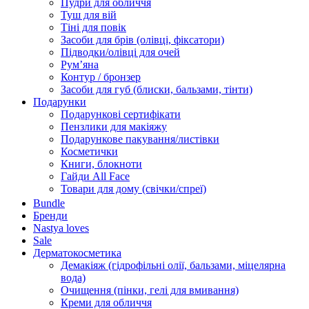
Пудри для обличчя
Туш для вій
Тіні для повік
Засоби для брів (олівці, фіксатори)
Підводки/олівці для очей
Румʼяна
Контур / бронзер
Засоби для губ (блиски, бальзами, тінти)
Подарунки
Подарункові сертифікати
Пензлики для макіяжу
Подарункове пакування/листівки
Косметички
Книги, блокноти
Гайди All Face
Товари для дому (свічки/спреї)
Bundle
Бренди
Nastya loves
Sale
Дерматокосметика
Демакіяж (гідрофільні олії, бальзами, міцелярна
вода)
Очищення (пінки, гелі для вмивання)
Креми для обличчя