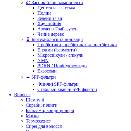
🌿 Заспокійливі компоненти
Центелла азіатська
Полин
Зелений чай
Хауттюйнія
Азулен / Гвайазулен
Чайне дерево
🧬 Біотехнології та інновації
Пробіотики, пребіотики та постбіотики
Ензими (ферменти)
Мікроспікули / спікули
NMN
PDRN / Полінуклеотиди
Екзосоми
☀️ SPF-фільтри
Фізичні SPF-фільтри
Стабільні хімічні SPF-фільтри
Волосся
Шампуні
Скраби, пілінги
Бальзами, кондиціонери
Маски
Термозахист
Спреї для волосся