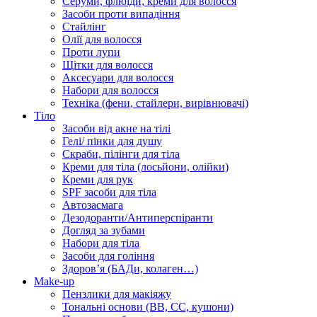
Серуми, флюїди, креми для волосся
Засоби проти випадіння
Стайлінг
Олії для волосся
Проти лупи
Щітки для волосся
Аксесуари для волосся
Набори для волосся
Техніка (фени, стайлери, вирівнювачі)
Тіло
Засоби від акне на тілі
Гелі/ пінки для душу
Скраби, пілінги для тіла
Креми для тіла (лосьйони, олійки)
Креми для рук
SPF засоби для тіла
Автозасмага
Дезодоранти/Антиперспіранти
Догляд за зубами
Набори для тіла
Засоби для гоління
Здоровʼя (БАДи, колаген…)
Make-up
Пензлики для макіяжу
Тональні основи (BB, CC, кушони)