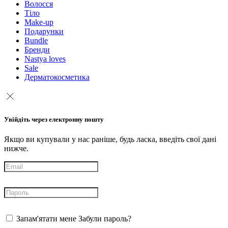
Волосся
Тіло
Make-up
Подарунки
Bundle
Бренди
Nastya loves
Sale
Дерматокосметика
Увійдіть через електронну пошту
Якщо ви купували у нас раніше, будь ласка, введіть свої дані
нижче.
Запам'ятати мене
Забули пароль?