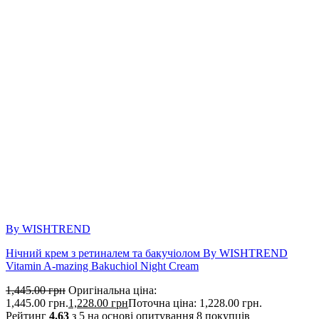
By WISHTREND
Нічний крем з ретиналем та бакучіолом By WISHTREND
Vitamin A-mazing Bakuchiol Night Cream
1,445.00
грн
Оригінальна ціна:
1,445.00 грн.
1,228.00
грн
Поточна ціна: 1,228.00 грн.
Рейтинг
4.63
з 5 на основі опитування
8
покупців