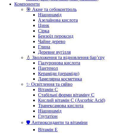
Компоненти
🎯 Акне та себоконтроль
Ніацинамід
Азелаїнова кислота
Цинк
Сірка
Бензоїл пероксид
Чайне дерево
Глина
Деревне вугілля
💧 Зволоження та відновлення бар’єру
Гіалуронова кислота
Пантенол
Кераміди (цераміди)
Ламелярна косметика
✨ Освітлення та сяйво
Вітамін С
Стабільні форми вітаміну С
Кислий вітамін С (Ascorbic Acid)
Транексамова кислота
Ніацинамід
Глутатіон
🛡️ Антиоксиданти та вітаміни
Вітамін Е