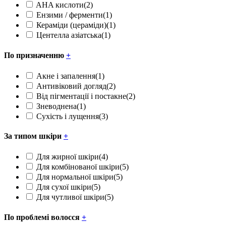
AHA кислоти
(2)
Ензими / ферменти
(1)
Кераміди (цераміди)
(1)
Центелла азіатська
(1)
По призначенню
+
Акне і запалення
(1)
Антивіковий догляд
(2)
Від пігментації і постакне
(2)
Зневоднена
(1)
Сухість і лущення
(3)
За типом шкіри
+
Для жирної шкіри
(4)
Для комбінованої шкіри
(5)
Для нормальної шкіри
(5)
Для сухої шкіри
(5)
Для чутливої шкіри
(5)
По проблемі волосся
+