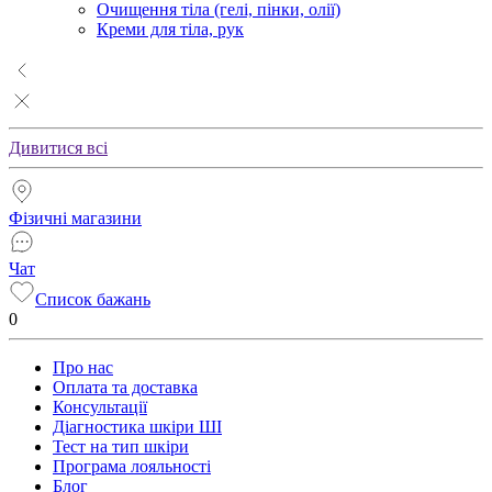
Очищення тіла (гелі, пінки, олії)
Креми для тіла, рук
Дивитися всі
Фізичні магазини
Чат
Список бажань
0
Про нас
Оплата та доставка
Консультації
Діагностика шкіри ШІ
Тест на тип шкіри
Програма лояльності
Блог