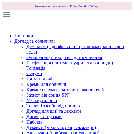
Безкоштовна доставка по всій Україні від 2000 грн
Новинки
Догляд за обличчям
Демакіяж (гідрофільні олії, бальзами, міцелярна
вода)
Очищення (пінки, гелі для вмивання)
Ексфоліація (ензимні пудри, скатки, педи)
Тонізація
Серуми
Патчі під очі
Креми для обличчя
Креми/ серуми для зони навколо очей
Захист від сонця SPF
Маски, пілінги
Точкові засоби від прищів
Догляд для шиї та декольте
Догляд за губами
Набори
Девайси (мікроструми, масажери)
Аксесуари (повʼязки, напульсники)