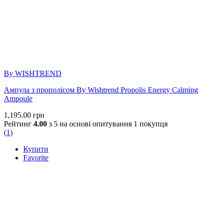
By WISHTREND
Ампула з прополісом By Wishtrend Propolis Energy Calming
Ampoule
1,195.00
грн
Рейтинг
4.00
з 5 на основі опитування
1
покупця
(
1
)
Купити
Favorite