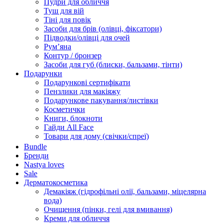
Пудри для обличчя
Туш для вій
Тіні для повік
Засоби для брів (олівці, фіксатори)
Підводки/олівці для очей
Румʼяна
Контур / бронзер
Засоби для губ (блиски, бальзами, тінти)
Подарунки
Подарункові сертифікати
Пензлики для макіяжу
Подарункове пакування/листівки
Косметички
Книги, блокноти
Гайди All Face
Товари для дому (свічки/спреї)
Bundle
Бренди
Nastya loves
Sale
Дерматокосметика
Демакіяж (гідрофільні олії, бальзами, міцелярна
вода)
Очищення (пінки, гелі для вмивання)
Креми для обличчя