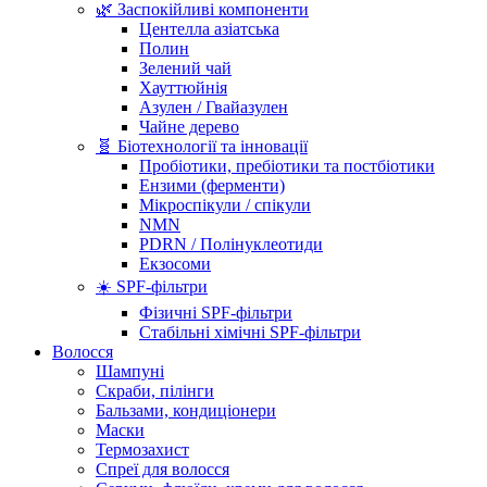
🌿 Заспокійливі компоненти
Центелла азіатська
Полин
Зелений чай
Хауттюйнія
Азулен / Гвайазулен
Чайне дерево
🧬 Біотехнології та інновації
Пробіотики, пребіотики та постбіотики
Ензими (ферменти)
Мікроспікули / спікули
NMN
PDRN / Полінуклеотиди
Екзосоми
☀️ SPF-фільтри
Фізичні SPF-фільтри
Стабільні хімічні SPF-фільтри
Волосся
Шампуні
Скраби, пілінги
Бальзами, кондиціонери
Маски
Термозахист
Спреї для волосся