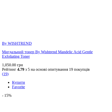
By WISHTREND
Мигдальний тонер By Wishtrend Mandelic Acid Gentle
Exfoliating Toner
1,050.00
грн
Рейтинг
4.79
з 5 на основі опитування
19
покупців
(
19
)
Купити
Favorite
- 15%