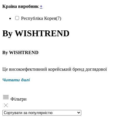
Країна виробник
+
Республіка Корея
(7)
By WISHTREND
By WISHTREND
Це високоефективний корейський бренд доглядової
косметики, створений з чіткою філософією:
інгредієнти,
Читати далі
склади та результати
. By WISHTREND зʼявився не як
маркетинговий проєкт, а як логічне продовження
багаторічного досвіду роботи з космецевтикою та реальними
Фільтри
запитами клієнтів.
Історія бренду почалася з інтернет-платформи, яка
спеціалізувалася на відборі та продажі космецевтичних
засобів. У процесі роботи команда By WISHTREND
проаналізувала сотні формул, відгуків і клінічних підходів, що