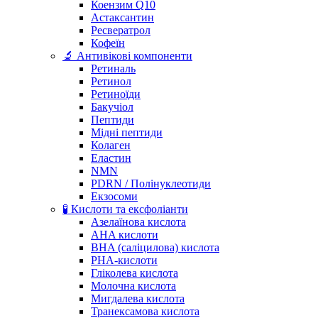
Коензим Q10
Астаксантин
Ресвератрол
Кофеїн
🔬 Антивікові компоненти
Ретиналь
Ретинол
Ретиноїди
Бакучіол
Пептиди
Мідні пептиди
Колаген
Еластин
NMN
PDRN / Полінуклеотиди
Екзосоми
🧪 Кислоти та ексфоліанти
Азелаїнова кислота
AHA кислоти
BHA (саліцилова) кислота
PHA-кислоти
Гліколева кислота
Молочна кислота
Мигдалева кислота
Транексамова кислота