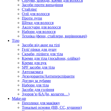
Серуми, флюїди, креми для волосся
Засоби проти випадіння
Стайлінг
Олії для волосся
Проти лупи
Щітки для волосся
Аксесуари для волосся
Набори для волосся
Техніка (фени, стайлери, вирівнювачі)
Тіло
Засоби від акне на тілі
Гелі/ пінки для душу
Скраби, пілінги для тіла
Креми для тіла (лосьйони, олійки)
Креми для рук
SPF засоби для тіла
Автозасмага
Дезодоранти/Антиперспіранти
Догляд за зубами
Набори для тіла
Засоби для гоління
Здоровʼя (БАДи, колаген…)
Make-up
Пензлики для макіяжу
Тональні основи (BB, CC, кушони)