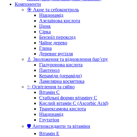
Компоненти
🎯 Акне та себоконтроль
Ніацинамід
Азелаїнова кислота
Цинк
Сірка
Бензоїл пероксид
Чайне дерево
Глина
Деревне вугілля
💧 Зволоження та відновлення бар’єру
Гіалуронова кислота
Пантенол
Кераміди (цераміди)
Ламелярна косметика
✨ Освітлення та сяйво
Вітамін С
Стабільні форми вітаміну С
Кислий вітамін С (Ascorbic Acid)
Транексамова кислота
Ніацинамід
Глутатіон
🛡️ Антиоксиданти та вітаміни
Вітамін Е