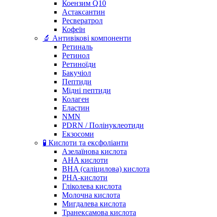
Коензим Q10
Астаксантин
Ресвератрол
Кофеїн
🔬 Антивікові компоненти
Ретиналь
Ретинол
Ретиноїди
Бакучіол
Пептиди
Мідні пептиди
Колаген
Еластин
NMN
PDRN / Полінуклеотиди
Екзосоми
🧪 Кислоти та ексфоліанти
Азелаїнова кислота
AHA кислоти
BHA (саліцилова) кислота
PHA-кислоти
Гліколева кислота
Молочна кислота
Мигдалева кислота
Транексамова кислота