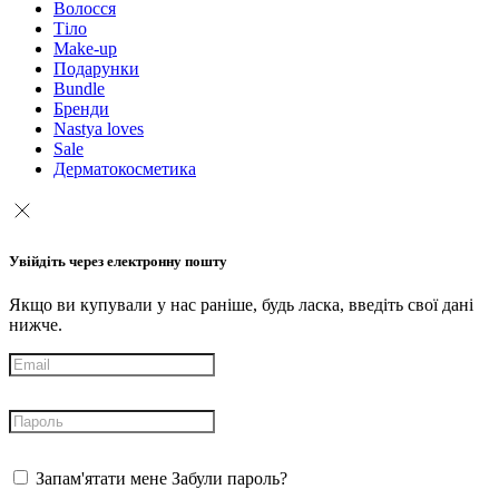
Волосся
Тіло
Make-up
Подарунки
Bundle
Бренди
Nastya loves
Sale
Дерматокосметика
Увійдіть через електронну пошту
Якщо ви купували у нас раніше, будь ласка, введіть свої дані
нижче.
Запам'ятати мене
Забули пароль?