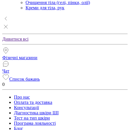
Очищення тіла (гелі, пінки, олії)
Креми для тіла, рук
Дивитися всі
Фізичні магазини
Чат
Список бажань
0
Про нас
Оплата та доставка
Консультації
Діагностика шкіри ШІ
Тест на тип шкіри
Програма лояльності
Блог