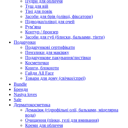
Пудри для обличчя
Туш для вій
Тіні для повік
Засоби для брів (олівці, фіксатори)
Підводки/олівці для очей
Румʼяна
Контур / бронзер
Засоби для губ (блиски, бальзами, тінти)
Подарунки
Подарункові сертифікати
Пензлики для макіяжу
Подарункове пакування/листівки
Косметички
Книги, блокноти
Гайди All Face
Товари для дому (свічки/спреї)
Bundle
Бренди
Nastya loves
Sale
Дерматокосметика
Демакіяж (гідрофільні олії, бальзами, міцелярна
вода)
Очищення (пінки, гелі для вмивання)
Креми для обличчя