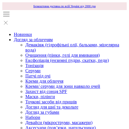
Безкоштовна доставка по всій Україні від 2000 грн
Новинки
Догляд за обличчям
Демакіяж (гідрофільні олії, бальзами, міцелярна
вода)
Очищення (пінки, гелі для вмивання)
Ексфоліація (ензимні пудри, скатки, педи)
Тонізація
Серуми
Патчі під очі
Креми для обличчя
Креми/ серуми для зони навколо очей
Захист від сонця SPF
Маски, пілінги
Точкові засоби від прищів
Догляд для шиї та декольте
Догляд за губами
Набори
Девайси (мікроструми, масажери)
Аксесуари (повʼязки, напульсники)