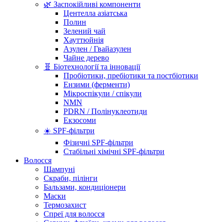
🌿 Заспокійливі компоненти
Центелла азіатська
Полин
Зелений чай
Хауттюйнія
Азулен / Гвайазулен
Чайне дерево
🧬 Біотехнології та інновації
Пробіотики, пребіотики та постбіотики
Ензими (ферменти)
Мікроспікули / спікули
NMN
PDRN / Полінуклеотиди
Екзосоми
☀️ SPF-фільтри
Фізичні SPF-фільтри
Стабільні хімічні SPF-фільтри
Волосся
Шампуні
Скраби, пілінги
Бальзами, кондиціонери
Маски
Термозахист
Спреї для волосся