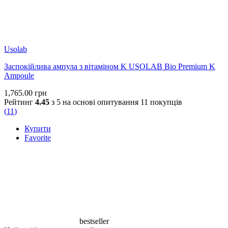
Допомагає захищати клітини від пошкодження внаслідок
ультрафіолету та навколишніх чинників.
Usolab
4. Уповільнює старіння
Заспокійлива ампула з вітаміном K USOLAB Bio Premium K
Ampoule
Захищає волокна колагену та еластину від глікації (цукрового
1,765.00
грн
руйнування) і передчасного старіння.
Рейтинг
4.45
з 5 на основі опитування
11
покупців
(
11
)
4. Підтримує відновлення шкіри
Купити
Favorite
Знижує рівень оксидативного стресу в тканинах, що
допомагає заспокоїти шкіру та зменшити запалення.
Кому підходить?
bestseller
Пігментація, нерівний тон, тьмяна та втомлена шкіра, шкіра з