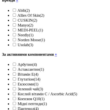
Бренди
+
Abib
(2)
Allies Of Skin
(2)
CUSKIN
(2)
Manyo
(2)
MEDI-PEEL
(1)
Needly
(1)
Norden Mosse
(1)
Usolab
(3)
За активними компонентами
+
Арбутин
(4)
Астаксантин
(1)
Вітамін Е
(4)
Глутатіон
(14)
Екзосоми
(1)
Зелений чай
(3)
Кислий вітамін С / Ascorbic Acid
(5)
Коензим Q10
(1)
Мідні пептиди
(1)
Пантенол
(4)