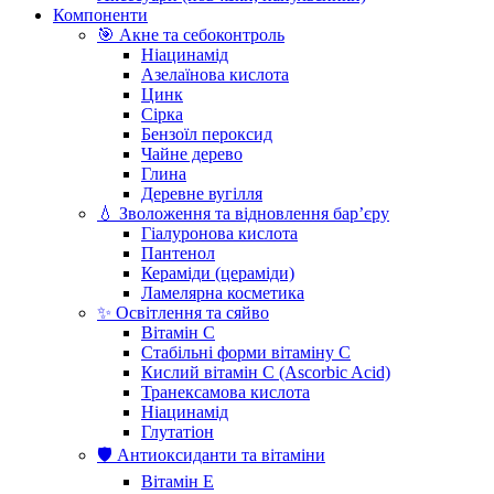
Компоненти
🎯 Акне та себоконтроль
Ніацинамід
Азелаїнова кислота
Цинк
Сірка
Бензоїл пероксид
Чайне дерево
Глина
Деревне вугілля
💧 Зволоження та відновлення бар’єру
Гіалуронова кислота
Пантенол
Кераміди (цераміди)
Ламелярна косметика
✨ Освітлення та сяйво
Вітамін С
Стабільні форми вітаміну С
Кислий вітамін С (Ascorbic Acid)
Транексамова кислота
Ніацинамід
Глутатіон
🛡️ Антиоксиданти та вітаміни
Вітамін Е