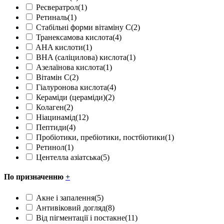
Ресвератрол
(1)
Ретиналь
(1)
Стабільні форми вітаміну С
(2)
Транексамова кислота
(4)
AHA кислоти
(1)
BHA (саліцилова) кислота
(1)
Азелаїнова кислота
(1)
Вітамін С
(2)
Гіалуронова кислота
(4)
Кераміди (цераміди)
(2)
Колаген
(2)
Ніацинамід
(12)
Пептиди
(4)
Пробіотики, пребіотики, постбіотики
(1)
Ретинол
(1)
Центелла азіатська
(5)
По призначенню
+
Акне і запалення
(5)
Антивіковий догляд
(8)
Від пігментації і постакне
(11)