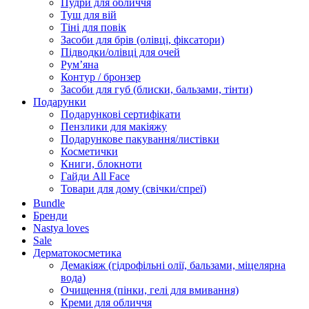
Пудри для обличчя
Туш для вій
Тіні для повік
Засоби для брів (олівці, фіксатори)
Підводки/олівці для очей
Румʼяна
Контур / бронзер
Засоби для губ (блиски, бальзами, тінти)
Подарунки
Подарункові сертифікати
Пензлики для макіяжу
Подарункове пакування/листівки
Косметички
Книги, блокноти
Гайди All Face
Товари для дому (свічки/спреї)
Bundle
Бренди
Nastya loves
Sale
Дерматокосметика
Демакіяж (гідрофільні олії, бальзами, міцелярна
вода)
Очищення (пінки, гелі для вмивання)
Креми для обличчя