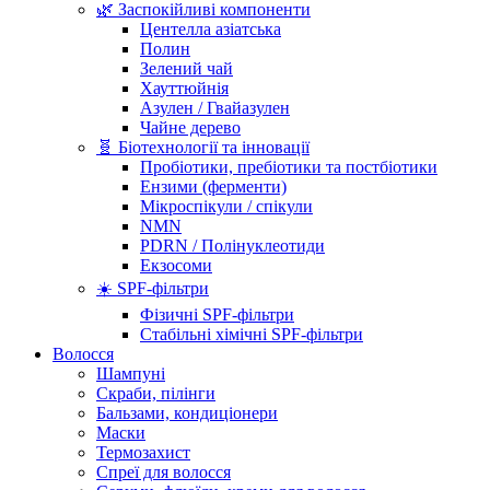
🌿 Заспокійливі компоненти
Центелла азіатська
Полин
Зелений чай
Хауттюйнія
Азулен / Гвайазулен
Чайне дерево
🧬 Біотехнології та інновації
Пробіотики, пребіотики та постбіотики
Ензими (ферменти)
Мікроспікули / спікули
NMN
PDRN / Полінуклеотиди
Екзосоми
☀️ SPF-фільтри
Фізичні SPF-фільтри
Стабільні хімічні SPF-фільтри
Волосся
Шампуні
Скраби, пілінги
Бальзами, кондиціонери
Маски
Термозахист
Спреї для волосся