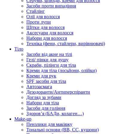
Серуми, флюїди, креми для волосся
Засоби проти випадіння
Стайлінг
Олії для волосся
Проти лупи
Щітки для волосся
Аксесуари для волосся
Набори для волосся
Техніка (фени, стайлери, вирівнювачі)
Тіло
Засоби від акне на тілі
Гелі/ пінки для душу
Скраби, пілінги для тіла
Креми для тіла (лосьйони, олійки)
Креми для рук
SPF засоби для тіла
Автозасмага
Дезодоранти/Антиперспіранти
Догляд за зубами
Набори для тіла
Засоби для гоління
Здоровʼя (БАДи, колаген…)
Make-up
Пензлики для макіяжу
Тональні основи (BB, CC, кушони)