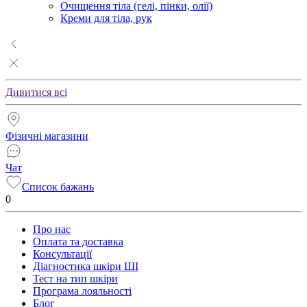
Очищення тіла (гелі, пінки, олії)
Креми для тіла, рук
Дивитися всі
Фізичні магазини
Чат
Список бажань
0
Про нас
Оплата та доставка
Консультації
Діагностика шкіри ШІ
Тест на тип шкіри
Програма лояльності
Блог