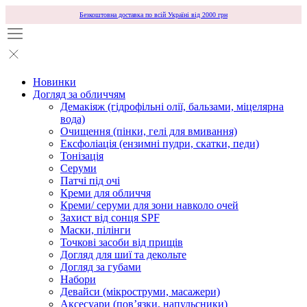
Безкоштовна доставка по всій Україні від 2000 грн
Новинки
Догляд за обличчям
Демакіяж (гідрофільні олії, бальзами, міцелярна
вода)
Очищення (пінки, гелі для вмивання)
Ексфоліація (ензимні пудри, скатки, педи)
Тонізація
Серуми
Патчі під очі
Креми для обличчя
Креми/ серуми для зони навколо очей
Захист від сонця SPF
Маски, пілінги
Точкові засоби від прищів
Догляд для шиї та декольте
Догляд за губами
Набори
Девайси (мікроструми, масажери)
Аксесуари (повʼязки, напульсники)