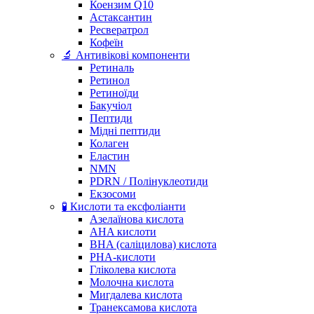
Коензим Q10
Астаксантин
Ресвератрол
Кофеїн
🔬 Антивікові компоненти
Ретиналь
Ретинол
Ретиноїди
Бакучіол
Пептиди
Мідні пептиди
Колаген
Еластин
NMN
PDRN / Полінуклеотиди
Екзосоми
🧪 Кислоти та ексфоліанти
Азелаїнова кислота
AHA кислоти
BHA (саліцилова) кислота
PHA-кислоти
Гліколева кислота
Молочна кислота
Мигдалева кислота
Транексамова кислота