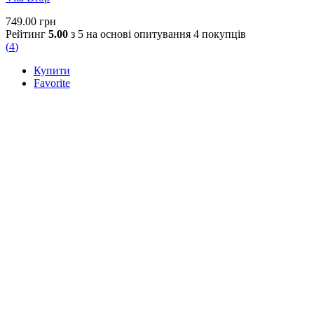
потужніший захист від ультрафіолету та передчасного
749.00
грн
старіння, ніж кожен інгредієнт окремо.
Рейтинг
5.00
з 5 на основі опитування
4
покупців
(
4
)
Купити
Favorite