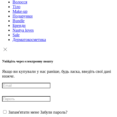
Волосся
Тіло
Make-up
Подарунки
Bundle
Бренди
Nastya loves
Sale
Дерматокосметика
Увійдіть через електронну пошту
Якщо ви купували у нас раніше, будь ласка, введіть свої дані
нижче.
Запам'ятати мене
Забули пароль?