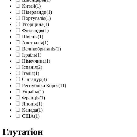
Китай
(1)
Нідерланди
(1)
Португалія
(1)
Угорщина
(1)
Фінляндія
(1)
Швеція
(1)
Австралія
(1)
Великобританія
(1)
Ізраїль
(1)
Німеччина
(1)
Іспанія
(2)
Італія
(1)
Сінгапур
(3)
Республіка Корея
(11)
Україна
(1)
Франція
(1)
Японія
(1)
Канада
(1)
США
(1)
Глутатіон