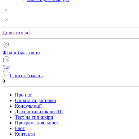
Дивитися всі
Фізичні магазини
Чат
Список бажань
0
Про нас
Оплата та доставка
Консультації
Діагностика шкіри ШІ
Тест на тип шкіри
Програма лояльності
Блог
Контакти