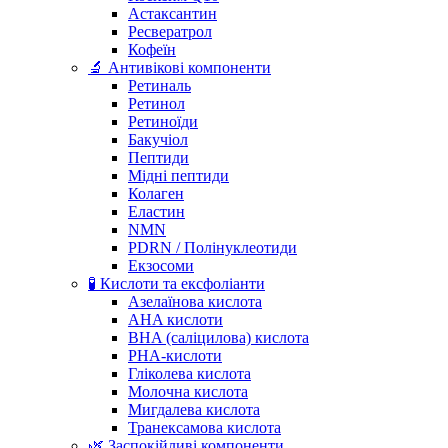
Астаксантин
Ресвератрол
Кофеїн
🔬 Антивікові компоненти
Ретиналь
Ретинол
Ретиноїди
Бакучіол
Пептиди
Мідні пептиди
Колаген
Еластин
NMN
PDRN / Полінуклеотиди
Екзосоми
🧪 Кислоти та ексфоліанти
Азелаїнова кислота
AHA кислоти
BHA (саліцилова) кислота
PHA-кислоти
Гліколева кислота
Молочна кислота
Мигдалева кислота
Транексамова кислота
🌿 Заспокійливі компоненти