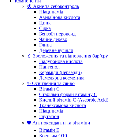
Компоненти
🎯 Акне та себоконтроль
Ніацинамід
Азелаїнова кислота
Цинк
Сірка
Бензоїл пероксид
Чайне дерево
Глина
Деревне вугілля
💧 Зволоження та відновлення бар’єру
Гіалуронова кислота
Пантенол
Кераміди (цераміди)
Ламелярна косметика
✨ Освітлення та сяйво
Вітамін С
Стабільні форми вітаміну С
Кислий вітамін С (Ascorbic Acid)
Транексамова кислота
Ніацинамід
Глутатіон
🛡️ Антиоксиданти та вітаміни
Вітамін Е
Коензим Q10