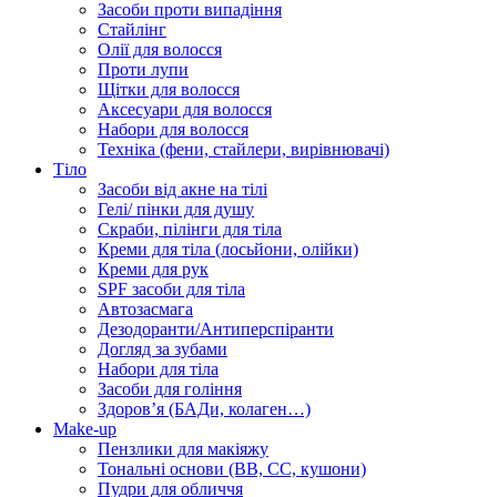
Засоби проти випадіння
Стайлінг
Олії для волосся
Проти лупи
Щітки для волосся
Аксесуари для волосся
Набори для волосся
Техніка (фени, стайлери, вирівнювачі)
Тіло
Засоби від акне на тілі
Гелі/ пінки для душу
Скраби, пілінги для тіла
Креми для тіла (лосьйони, олійки)
Креми для рук
SPF засоби для тіла
Автозасмага
Дезодоранти/Антиперспіранти
Догляд за зубами
Набори для тіла
Засоби для гоління
Здоровʼя (БАДи, колаген…)
Make-up
Пензлики для макіяжу
Тональні основи (BB, CC, кушони)
Пудри для обличчя