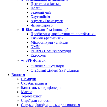
Центелла азіатська
Полин
Зелений чай
Хауттюйнія
Азулен / Гвайазулен
Чайне дерево
🧬 Біотехнології та інновації
Пробіотики, пребіотики та постбіотики
Ензими (ферменти)
Мікроспікули / спікули
NMN
PDRN / Полінуклеотиди
Екзосоми
☀️ SPF-фільтри
Фізичні SPF-фільтри
Стабільні хімічні SPF-фільтри
Волосся
Шампуні
Скраби, пілінги
Бальзами, кондиціонери
Маски
Термозахист
Спреї для волосся
Серуми, флюїди, креми для волосся