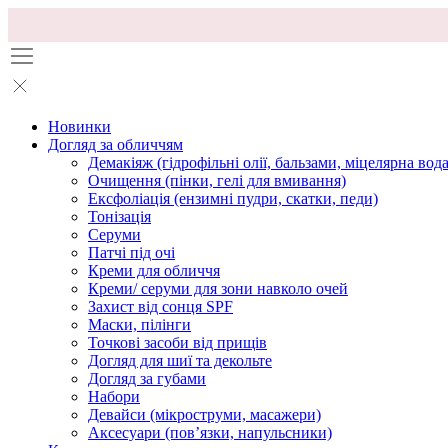
Новинки
Догляд за обличчям
Демакіяж (гідрофільні олії, бальзами, міцелярна вода
Очищення (пінки, гелі для вмивання)
Ексфоліація (ензимні пудри, скатки, педи)
Тонізація
Серуми
Патчі під очі
Креми для обличчя
Креми/ серуми для зони навколо очей
Захист від сонця SPF
Маски, пілінги
Точкові засоби від прищів
Догляд для шиї та декольте
Догляд за губами
Набори
Девайси (мікроструми, масажери)
Аксесуари (повʼязки, напульсники)