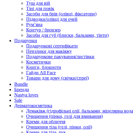
Туш для вій
Тіні для повік
Засоби для брів (олівці, фіксатори)
Підводки/олівці для очей
Румʼяна
Контур / бронзер
Засоби для губ (блиски, бальзами, тінти)
Подарунки
Подарункові сертифікати
Пензлики для макіяжу
Подарункове пакування/листівки
Косметички
Книги, блокноти
Гайди All Face
Товари для дому (свічки/спреї)
Bundle
Бренди
Nastya loves
Sale
Дерматокосметика
Демакіяж (гідрофільні олії, бальзами, міцелярна вода
Очищення (пінки, гелі для вмивання)
Креми для обличчя
Очищення тіла (гелі, пінки, олії)
Креми для тіла, рук