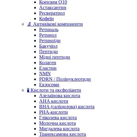
Коензим Q10
Астаксантин
Ресвератрол
Кофеїн
🔬 Антивікові компоненти
Ретиналь
Ретинол
Ретиноїди
Бакучіол
Пептиди
Мідні пептиди
Колаген
Еластин
NMN
PDRN / Полінуклеотиди
Екзосоми
🧪 Кислоти та ексфоліанти
Азелаїнова кислота
AHA кислоти
BHA (саліцилова) кислота
PHA-кислоти
Гліколева кислота
Молочна кислота
Мигдалева кислота
Транексамова кислота