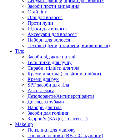
Серуми, флюїди, креми для волосся
Засоби проти випадіння
Стайлінг
Олії для волосся
Проти лупи
Щітки для волосся
Аксесуари для волосся
Набори для волосся
Техніка (фени, стайлери, вирівнювачі)
Тіло
Засоби від акне на тілі
Гелі/ пінки для душу
Скраби, пілінги для тіла
Креми для тіла (лосьйони, олійки)
Креми для рук
SPF засоби для тіла
Автозасмага
Дезодоранти/Антиперспіранти
Догляд за зубами
Набори для тіла
Засоби для гоління
Здоровʼя (БАДи, колаген…)
Make-up
Пензлики для макіяжу
Тональні основи (BB, CC, кушони)