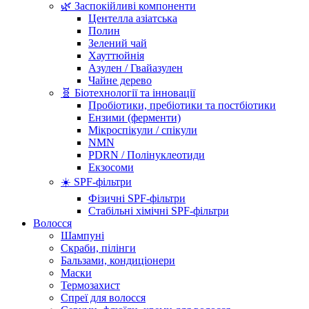
🌿 Заспокійливі компоненти
Центелла азіатська
Полин
Зелений чай
Хауттюйнія
Азулен / Гвайазулен
Чайне дерево
🧬 Біотехнології та інновації
Пробіотики, пребіотики та постбіотики
Ензими (ферменти)
Мікроспікули / спікули
NMN
PDRN / Полінуклеотиди
Екзосоми
☀️ SPF-фільтри
Фізичні SPF-фільтри
Стабільні хімічні SPF-фільтри
Волосся
Шампуні
Скраби, пілінги
Бальзами, кондиціонери
Маски
Термозахист
Спреї для волосся