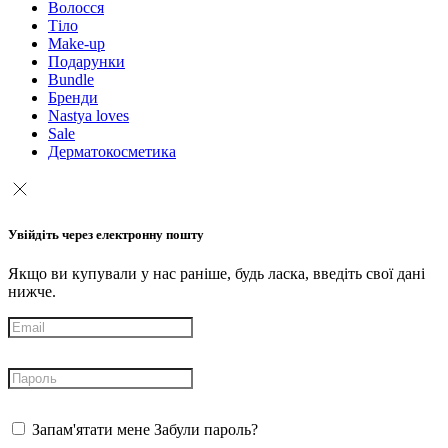
Волосся
Тіло
Make-up
Подарунки
Bundle
Бренди
Nastya loves
Sale
Дерматокосметика
Увійдіть через електронну пошту
Якщо ви купували у нас раніше, будь ласка, введіть свої дані
нижче.
Запам'ятати мене
Забули пароль?