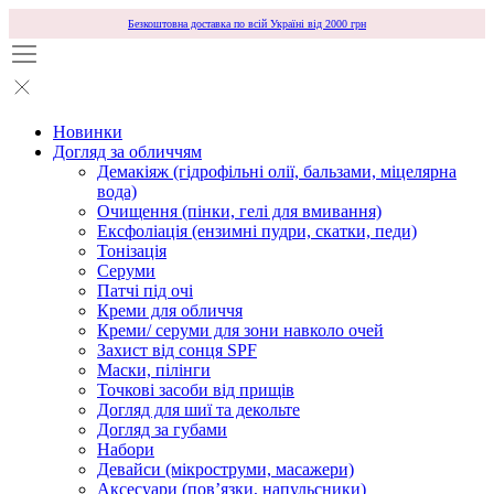
Безкоштовна доставка по всій Україні від 2000 грн
Новинки
Догляд за обличчям
Демакіяж (гідрофільні олії, бальзами, міцелярна
вода)
Очищення (пінки, гелі для вмивання)
Ексфоліація (ензимні пудри, скатки, педи)
Тонізація
Серуми
Патчі під очі
Креми для обличчя
Креми/ серуми для зони навколо очей
Захист від сонця SPF
Маски, пілінги
Точкові засоби від прищів
Догляд для шиї та декольте
Догляд за губами
Набори
Девайси (мікроструми, масажери)
Аксесуари (повʼязки, напульсники)