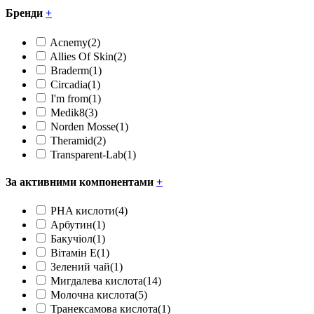
Бренди
+
Acnemy
(2)
Allies Of Skin
(2)
Braderm
(1)
Circadia
(1)
I'm from
(1)
Medik8
(3)
Norden Mosse
(1)
Theramid
(2)
Transparent-Lab
(1)
За активними компонентами
+
PHA кислоти
(4)
Арбутин
(1)
Бакучіол
(1)
Вітамін Е
(1)
Зелений чай
(1)
Мигдалева кислота
(14)
Молочна кислота
(5)
Транексамова кислота
(1)