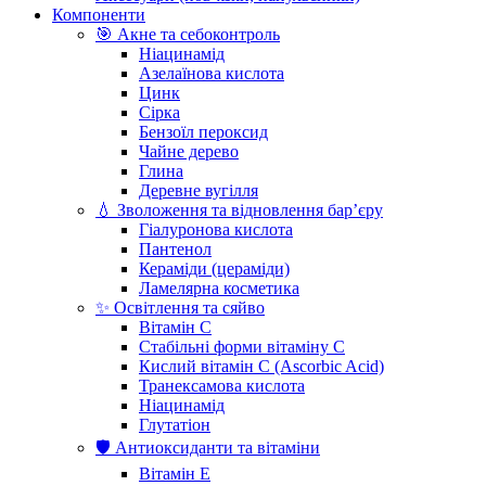
Компоненти
🎯 Акне та себоконтроль
Ніацинамід
Азелаїнова кислота
Цинк
Сірка
Бензоїл пероксид
Чайне дерево
Глина
Деревне вугілля
💧 Зволоження та відновлення бар’єру
Гіалуронова кислота
Пантенол
Кераміди (цераміди)
Ламелярна косметика
✨ Освітлення та сяйво
Вітамін С
Стабільні форми вітаміну С
Кислий вітамін С (Ascorbic Acid)
Транексамова кислота
Ніацинамід
Глутатіон
🛡️ Антиоксиданти та вітаміни
Вітамін Е