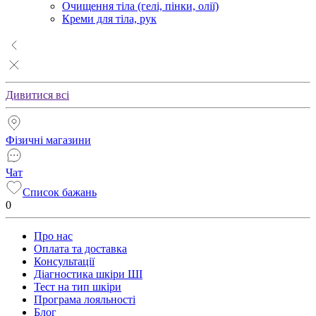
Очищення тіла (гелі, пінки, олії)
Креми для тіла, рук
Дивитися всі
Фізичні магазини
Чат
Список бажань
0
Про нас
Оплата та доставка
Консультації
Діагностика шкіри ШІ
Тест на тип шкіри
Програма лояльності
Блог