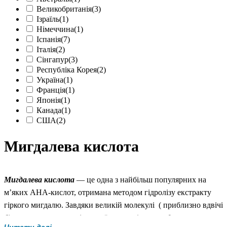
Великобританія
(3)
Ізраїль
(1)
Німеччина
(1)
Іспанія
(7)
Італія
(2)
Сінгапур
(3)
Республіка Корея
(2)
Україна
(1)
Франція
(1)
Японія
(1)
Канада
(1)
США
(2)
Мигдалева кислота
Мигдалева кислота
— це одна з найбільш популярних на
м’яких AHA-кислот, отримана методом гідролізу екстракту
гіркого мигдалю. Завдяки великій молекулі ( приблизно вдвічі
більша за молекулу гліколевої кислоти) вона забезпечує