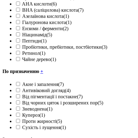
AHA кислоти
(6)
BHA (саліцилова) кислота
(7)
Азелаїнова кислота
(1)
Гіалуронова кислота
(1)
Ензими / ферменти
(2)
Ніацинамід
(5)
Пептиди
(1)
Пробіотики, пребіотики, постбіотики
(3)
Ретинол
(1)
Чайне дерево
(1)
По призначенню
+
Акне і запалення
(7)
Антивіковий догляд
(4)
Від пігментації і постакне
(7)
Від чорних цяток і розширених пор
(5)
Зневоднена
(1)
Купероз
(1)
Проти жирності
(5)
Сухість і лущення
(1)