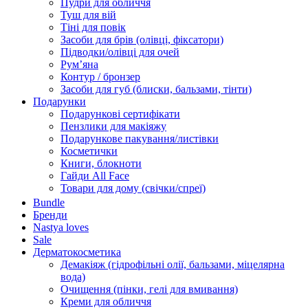
Пудри для обличчя
Туш для вій
Тіні для повік
Засоби для брів (олівці, фіксатори)
Підводки/олівці для очей
Румʼяна
Контур / бронзер
Засоби для губ (блиски, бальзами, тінти)
Подарунки
Подарункові сертифікати
Пензлики для макіяжу
Подарункове пакування/листівки
Косметички
Книги, блокноти
Гайди All Face
Товари для дому (свічки/спреї)
Bundle
Бренди
Nastya loves
Sale
Дерматокосметика
Демакіяж (гідрофільні олії, бальзами, міцелярна
вода)
Очищення (пінки, гелі для вмивання)
Креми для обличчя