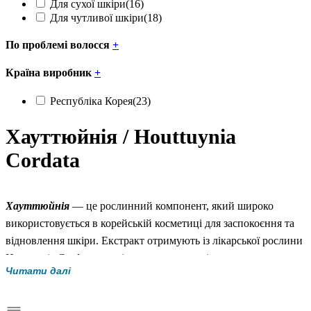
Для сухої шкіри
(16)
Для чутливої шкіри
(18)
По проблемі волосся
+
Країна виробник
+
Республіка Корея
(23)
Хауттюйнія / Houttuynia
Cordata
Хауттюйнія
— це рослинний компонент, який широко
використовується в корейській косметиці для заспокоєння та
відновлення шкіри. Екстракт отримують із лікарської рослини
Houttuynia Cordata, яка відома високим вмістом
Читати далі
антиоксидантів та протизапальних сполук.
У догляді цей компонент особливо цінують за здатність