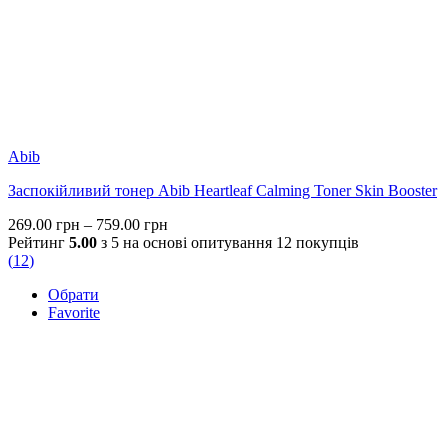
Abib
Заспокійливий тонер Abib Heartleaf Calming Toner Skin Booster
Price
269.00
грн
–
759.00
грн
range:
Рейтинг
5.00
з 5 на основі опитування
12
покупців
269.00 грн
(
12
)
through
Обрати
759.00 грн
Favorite