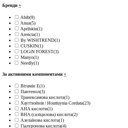
Бренди
+
Abib
(9)
Anua
(5)
Aprilskin
(1)
Arencia
(1)
By WISHTREND
(1)
CUSKIN
(1)
LOGiN FOREST
(3)
Manyo
(1)
Needly
(1)
За активними компонентами
+
Вітамін Е
(1)
Пантенол
(3)
Транексамова кислота
(1)
Хауттюйнія / Houttuynia Cordata
(23)
AHA кислоти
(1)
BHA (саліцилова) кислота
(2)
Азелаїнова кислота
(1)
Гіалуронова кислота
(4)