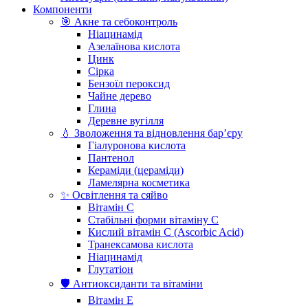
Компоненти
🎯 Акне та себоконтроль
Ніацинамід
Азелаїнова кислота
Цинк
Сірка
Бензоїл пероксид
Чайне дерево
Глина
Деревне вугілля
💧 Зволоження та відновлення бар’єру
Гіалуронова кислота
Пантенол
Кераміди (цераміди)
Ламелярна косметика
✨ Освітлення та сяйво
Вітамін С
Стабільні форми вітаміну С
Кислий вітамін С (Ascorbic Acid)
Транексамова кислота
Ніацинамід
Глутатіон
🛡️ Антиоксиданти та вітаміни
Вітамін Е