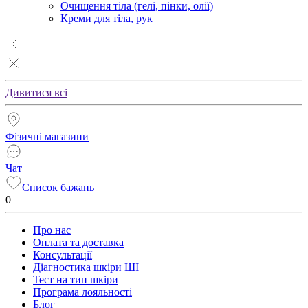
Очищення тіла (гелі, пінки, олії)
Креми для тіла, рук
Дивитися всі
Фізичні магазини
Чат
Список бажань
0
Про нас
Оплата та доставка
Консультації
Діагностика шкіри ШІ
Тест на тип шкіри
Програма лояльності
Блог