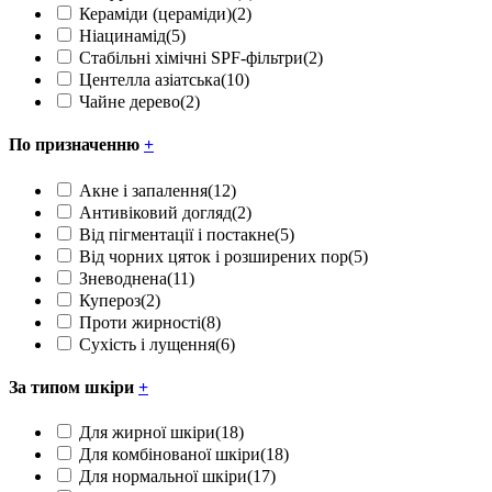
Кераміди (цераміди)
(2)
Ніацинамід
(5)
Стабільні хімічні SPF-фільтри
(2)
Центелла азіатська
(10)
Чайне дерево
(2)
По призначенню
+
Акне і запалення
(12)
Антивіковий догляд
(2)
Від пігментації і постакне
(5)
Від чорних цяток і розширених пор
(5)
Зневоднена
(11)
Купероз
(2)
Проти жирності
(8)
Сухість і лущення
(6)
За типом шкіри
+
Для жирної шкіри
(18)
Для комбінованої шкіри
(18)
Для нормальної шкіри
(17)