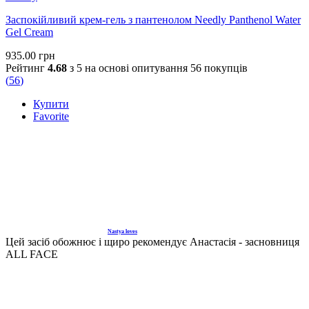
Хауттюйнія допомагає зменшити почервоніння, печіння та
Заспокійливий крем-гель з пантенолом Needly Panthenol Water
дискомфорт, добре працює у періоди загострення чутливості
Gel Cream
або після активного догляду.
935.00
грн
Рейтинг
4.68
з 5 на основі опитування
56
покупців
(
56
)
2. Допомагає при висипаннях та запаленнях
Компонент підтримує проблемну шкіру, допомагаючи
Купити
Favorite
зменшити вираженість запальних елементів та знизити ризик
нових висипань.
3. Підтримує баланс жирної шкіри
Хауттюйнія допомагає заспокоювати шкіру та регулює
виділення себуму, не пересушуючи її.
Nastya loves
Цей засіб обожнює і щиро рекомендує Анастасія - засновниця
4. Антиоксидантний захист
ALL FACE
Допомагає зменшити негативний вплив зовнішнього
середовища та містить поліфеноли, які захищають клітини від