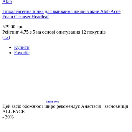
Abib
Гіпоалергенна пінка для вмивання шкіри з акне Abib Acne
Foam Cleanser Heartleaf
579.00
грн
Рейтинг
4.75
з 5 на основі опитування
12
покупців
(
12
)
Купити
Favorite
Nastya loves
Цей засіб обожнює і щиро рекомендує Анастасія - засновниця
ALL FACE
- 30%