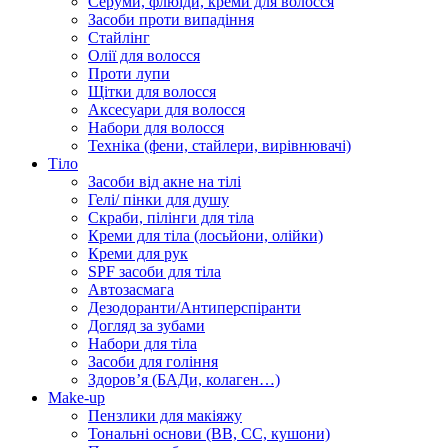
Серуми, флюїди, креми для волосся
Засоби проти випадіння
Стайлінг
Олії для волосся
Проти лупи
Щітки для волосся
Аксесуари для волосся
Набори для волосся
Техніка (фени, стайлери, вирівнювачі)
Тіло
Засоби від акне на тілі
Гелі/ пінки для душу
Скраби, пілінги для тіла
Креми для тіла (лосьйони, олійки)
Креми для рук
SPF засоби для тіла
Автозасмага
Дезодоранти/Антиперспіранти
Догляд за зубами
Набори для тіла
Засоби для гоління
Здоровʼя (БАДи, колаген…)
Make-up
Пензлики для макіяжу
Тональні основи (BB, CC, кушони)