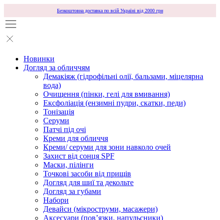
Безкоштовна доставка по всій Україні від 2000 грн
Новинки
Догляд за обличчям
Демакіяж (гідрофільні олії, бальзами, міцелярна
вода)
Очищення (пінки, гелі для вмивання)
Ексфоліація (ензимні пудри, скатки, педи)
Тонізація
Серуми
Патчі під очі
Креми для обличчя
Креми/ серуми для зони навколо очей
Захист від сонця SPF
Маски, пілінги
Точкові засоби від прищів
Догляд для шиї та декольте
Догляд за губами
Набори
Девайси (мікроструми, масажери)
Аксесуари (повʼязки, напульсники)