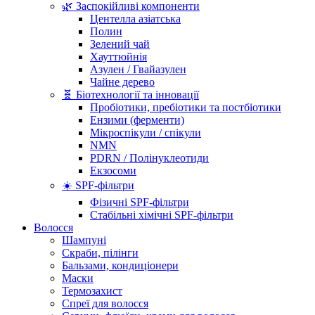
🌿 Заспокійливі компоненти
Центелла азіатська
Полин
Зелений чай
Хауттюйнія
Азулен / Гвайазулен
Чайне дерево
🧬 Біотехнології та інновації
Пробіотики, пребіотики та постбіотики
Ензими (ферменти)
Мікроспікули / спікули
NMN
PDRN / Полінуклеотиди
Екзосоми
☀️ SPF-фільтри
Фізичні SPF-фільтри
Стабільні хімічні SPF-фільтри
Волосся
Шампуні
Скраби, пілінги
Бальзами, кондиціонери
Маски
Термозахист
Спреї для волосся