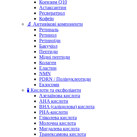
Коензим Q10
Астаксантин
Ресвератрол
Кофеїн
🔬 Антивікові компоненти
Ретиналь
Ретинол
Ретиноїди
Бакучіол
Пептиди
Мідні пептиди
Колаген
Еластин
NMN
PDRN / Полінуклеотиди
Екзосоми
🧪 Кислоти та ексфоліанти
Азелаїнова кислота
AHA кислоти
BHA (саліцилова) кислота
PHA-кислоти
Гліколева кислота
Молочна кислота
Мигдалева кислота
Транексамова кислота