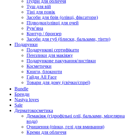
Пудри для обличчя
Туш для вій
Тіні для повік
Засоби для брів (олівці, фіксатори)
Підводки/олівці для очей
Румʼяна
Контур / бронзер
Засоби для губ (блиски, бальзами, тінти)
Подарунки
Подарункові сертифікати
Пензлики для макіяжу
Подарункове пакування/листівки
Косметички
Книги, блокноти
Гайди All Face
Товари для дому (свічки/спреї)
Bundle
Бренди
Nastya loves
Sale
Дерматокосметика
Демакіяж (гідрофільні олії, бальзами, міцелярна
вода)
Очищення (пінки, гелі для вмивання)
Креми для обличчя