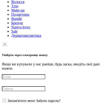
Волосся
Тіло
Make-up
Подарунки
Bundle
Бренди
Nastya loves
Sale
Дерматокосметика
Увійдіть через електронну пошту
Якщо ви купували у нас раніше, будь ласка, введіть свої дані
нижче.
Запам'ятати мене
Забули пароль?