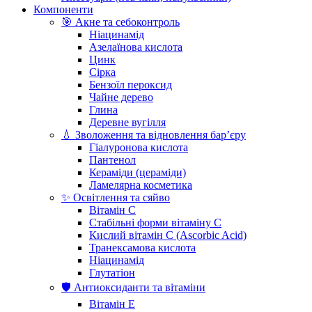
Компоненти
🎯 Акне та себоконтроль
Ніацинамід
Азелаїнова кислота
Цинк
Сірка
Бензоїл пероксид
Чайне дерево
Глина
Деревне вугілля
💧 Зволоження та відновлення бар’єру
Гіалуронова кислота
Пантенол
Кераміди (цераміди)
Ламелярна косметика
✨ Освітлення та сяйво
Вітамін С
Стабільні форми вітаміну С
Кислий вітамін С (Ascorbic Acid)
Транексамова кислота
Ніацинамід
Глутатіон
🛡️ Антиоксиданти та вітаміни
Вітамін Е