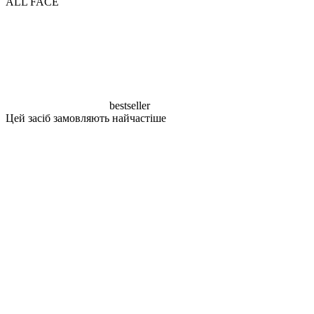
ALL FACE
Дослідження показують, що 5% транексамової кислоти
ефективно зменшують прояви мелазми на 27% за 12 тижнів
при регулярному використанні, значно покращують та
освітлюють пігментацію.
bestseller
Цей засіб замовляють найчастіше