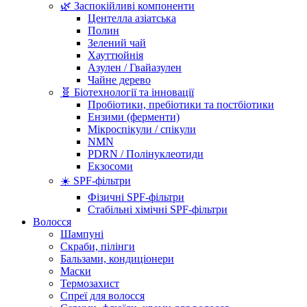
🌿 Заспокійливі компоненти
Центелла азіатська
Полин
Зелений чай
Хауттюйнія
Азулен / Гвайазулен
Чайне дерево
🧬 Біотехнології та інновації
Пробіотики, пребіотики та постбіотики
Ензими (ферменти)
Мікроспікули / спікули
NMN
PDRN / Полінуклеотиди
Екзосоми
☀️ SPF-фільтри
Фізичні SPF-фільтри
Стабільні хімічні SPF-фільтри
Волосся
Шампуні
Скраби, пілінги
Бальзами, кондиціонери
Маски
Термозахист
Спреї для волосся