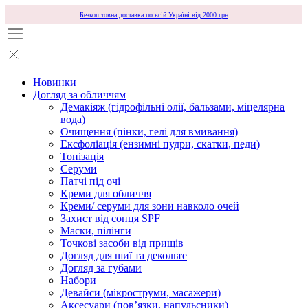
Безкоштовна доставка по всій Україні від 2000 грн
Новинки
Догляд за обличчям
Демакіяж (гідрофільні олії, бальзами, міцелярна
вода)
Очищення (пінки, гелі для вмивання)
Ексфоліація (ензимні пудри, скатки, педи)
Тонізація
Серуми
Патчі під очі
Креми для обличчя
Креми/ серуми для зони навколо очей
Захист від сонця SPF
Маски, пілінги
Точкові засоби від прищів
Догляд для шиї та декольте
Догляд за губами
Набори
Девайси (мікроструми, масажери)
Аксесуари (повʼязки, напульсники)