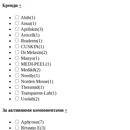
Бренди
+
Abib
(1)
Anua
(1)
Aprilskin
(3)
Arocell
(1)
Braderm
(1)
CUSKIN
(1)
Dr.Melaxin
(2)
Manyo
(1)
MEDI-PEEL
(1)
Medik8
(2)
Needly
(1)
Norden Mosse
(1)
Theramid
(1)
Transparent-Lab
(1)
Usolab
(2)
За активними компонентами
+
Арбутин
(7)
Вітамін Е
(3)