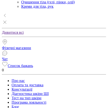
Очищення тіла (гелі, пінки, олії)
Креми для тіла, рук
Дивитися всі
Фізичні магазини
Чат
Список бажань
0
Про нас
Оплата та доставка
Консультації
Діагностика шкіри ШІ
Тест на тип шкіри
Програма лояльності
Блог