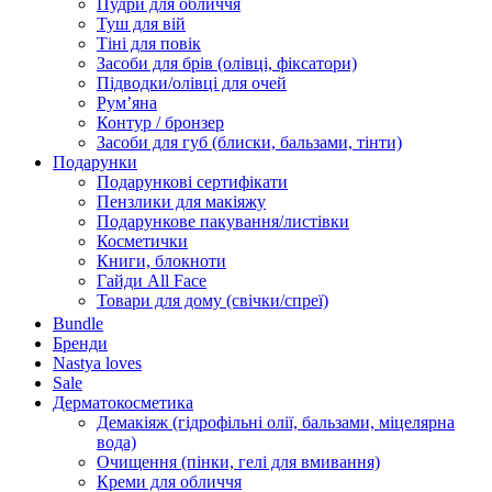
Пудри для обличчя
Туш для вій
Тіні для повік
Засоби для брів (олівці, фіксатори)
Підводки/олівці для очей
Румʼяна
Контур / бронзер
Засоби для губ (блиски, бальзами, тінти)
Подарунки
Подарункові сертифікати
Пензлики для макіяжу
Подарункове пакування/листівки
Косметички
Книги, блокноти
Гайди All Face
Товари для дому (свічки/спреї)
Bundle
Бренди
Nastya loves
Sale
Дерматокосметика
Демакіяж (гідрофільні олії, бальзами, міцелярна
вода)
Очищення (пінки, гелі для вмивання)
Креми для обличчя