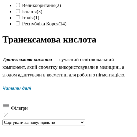
Великобританія
(2)
Іспанія
(3)
Італія
(1)
Республіка Корея
(14)
Транексамова кислота
Транексамова кислота
— сучасний освітлювальний
компонент, який спочатку використовували в медицині, а
згодом адаптували в косметиці для роботи з пігментацією.
Вона стала популярною у догляді за шкірою з мелазмою,
Читати далі
постакне та нерівним тоном, особливо коли потрібен м’який,
але стабільний результат без агресивного впливу.
Як діє?
Фільтри
Транексамова кислота регулює процеси, які запускають
надмірне утворення пігменту в шкірі. Вона не відлущує і не
вибілює, а працює глибше — зменшує сигнали, через які