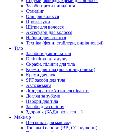
Серуми, флюїди, креми для волосся
Засоби проти випадіння
Стайлінг
Олії для волосся
Проти лупи
Щітки для волосся
Аксесуари для волосся
Набори для волосся
Техніка (фени, стайлери, вирівнювачі)
Тіло
Засоби від акне на тілі
Гелі/ пінки для душу
Скраби, пілінги для тіла
Креми для тіла (лосьйони, олійки)
Креми для рук
SPF засоби для тіла
Автозасмага
Дезодоранти/Антиперспіранти
Догляд за зубами
Набори для тіла
Засоби для гоління
Здоровʼя (БАДи, колаген…)
Make-up
Пензлики для макіяжу
Тональні основи (BB, CC, кушони)