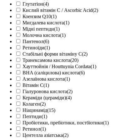
Глутатіон
(4)
Кислий вітамін С / Ascorbic Acid
(2)
Коензим Q10
(1)
Мигдалева кислота
(1)
Мідні пептиди
(1)
Молочна кислота
(1)
Пантенол
(6)
Ретиноїди
(1)
Стабільні форми вітаміну С
(2)
Транексамова кислота
(20)
Хауттюйнія / Houttuynia Cordata
(1)
BHA (саліцилова) кислота
(6)
Азелаїнова кислота
(1)
Вітамін С
(1)
Гіалуронова кислота
(2)
Кераміди (цераміди)
(4)
Колаген
(2)
Ніацинамід
(15)
Пептиди
(1)
Пробіотики, пребіотики, постбіотики
(1)
Ретинол
(1)
Центелла азіатська
(2)