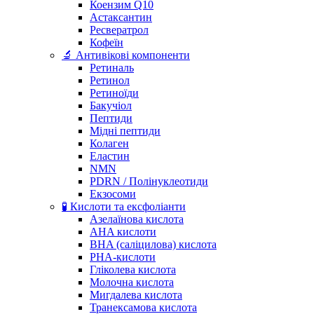
Коензим Q10
Астаксантин
Ресвератрол
Кофеїн
🔬 Антивікові компоненти
Ретиналь
Ретинол
Ретиноїди
Бакучіол
Пептиди
Мідні пептиди
Колаген
Еластин
NMN
PDRN / Полінуклеотиди
Екзосоми
🧪 Кислоти та ексфоліанти
Азелаїнова кислота
AHA кислоти
BHA (саліцилова) кислота
PHA-кислоти
Гліколева кислота
Молочна кислота
Мигдалева кислота
Транексамова кислота