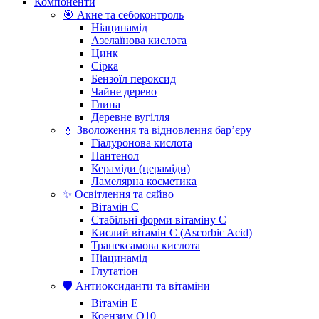
Компоненти
🎯 Акне та себоконтроль
Ніацинамід
Азелаїнова кислота
Цинк
Сірка
Бензоїл пероксид
Чайне дерево
Глина
Деревне вугілля
💧 Зволоження та відновлення бар’єру
Гіалуронова кислота
Пантенол
Кераміди (цераміди)
Ламелярна косметика
✨ Освітлення та сяйво
Вітамін С
Стабільні форми вітаміну С
Кислий вітамін С (Ascorbic Acid)
Транексамова кислота
Ніацинамід
Глутатіон
🛡️ Антиоксиданти та вітаміни
Вітамін Е
Коензим Q10