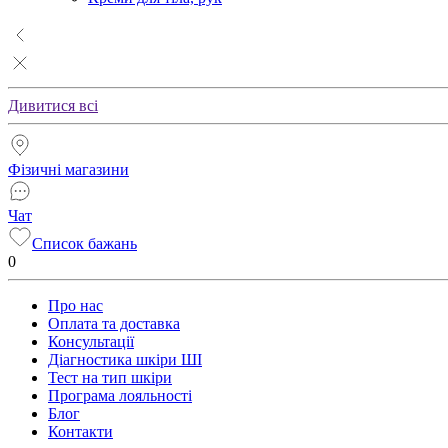
Дивитися всі
Фізичні магазини
Чат
Список бажань
0
Про нас
Оплата та доставка
Консультації
Діагностика шкіри ШІ
Тест на тип шкіри
Програма лояльності
Блог
Контакти