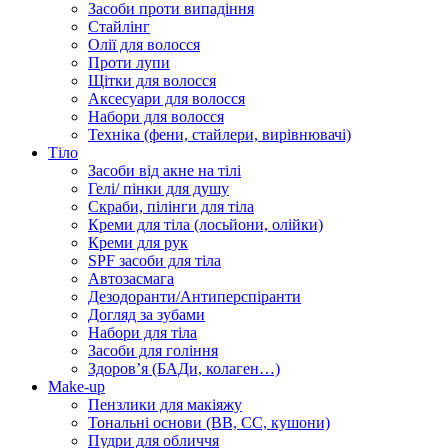
Засоби проти випадіння
Стайлінг
Олії для волосся
Проти лупи
Щітки для волосся
Аксесуари для волосся
Набори для волосся
Техніка (фени, стайлери, вирівнювачі)
Тіло
Засоби від акне на тілі
Гелі/ пінки для душу
Скраби, пілінги для тіла
Креми для тіла (лосьйони, олійки)
Креми для рук
SPF засоби для тіла
Автозасмага
Дезодоранти/Антиперспіранти
Догляд за зубами
Набори для тіла
Засоби для гоління
Здоровʼя (БАДи, колаген…)
Make-up
Пензлики для макіяжу
Тональні основи (BB, CC, кушони)
Пудри для обличчя