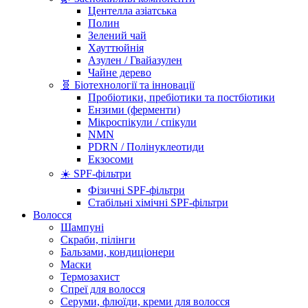
Центелла азіатська
Полин
Зелений чай
Хауттюйнія
Азулен / Гвайазулен
Чайне дерево
🧬 Біотехнології та інновації
Пробіотики, пребіотики та постбіотики
Ензими (ферменти)
Мікроспікули / спікули
NMN
PDRN / Полінуклеотиди
Екзосоми
☀️ SPF-фільтри
Фізичні SPF-фільтри
Стабільні хімічні SPF-фільтри
Волосся
Шампуні
Скраби, пілінги
Бальзами, кондиціонери
Маски
Термозахист
Спреї для волосся
Серуми, флюїди, креми для волосся