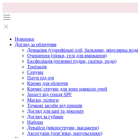
Новинки
Догляд за обличчям
Демакіяж (гідрофільні олії, бальзами, міцелярна вода
Очищення (пінки, гелі для вмивання)
Ексфоліація (ензимні пудри, скатки, педи)
Тонізація
Серуми
Патчі під очі
Креми для обличчя
Креми/ серуми для зони навколо очей
Захист від сонця SPF
Маски, пілінги
Точкові засоби від прищів
Догляд для шиї та декольте
Догляд за губами
Набори
Девайси (мікроструми, масажери)
Аксесуари (повʼязки, напульсники)