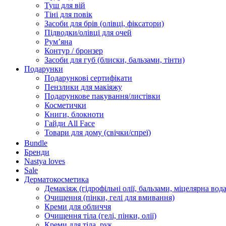
Туш для вій
Тіні для повік
Засоби для брів (олівці, фіксатори)
Підводки/олівці для очей
Румʼяна
Контур / бронзер
Засоби для губ (блиски, бальзами, тінти)
Подарунки
Подарункові сертифікати
Пензлики для макіяжу
Подарункове пакування/листівки
Косметички
Книги, блокноти
Гайди All Face
Товари для дому (свічки/спреї)
Bundle
Бренди
Nastya loves
Sale
Дерматокосметика
Демакіяж (гідрофільні олії, бальзами, міцелярна вода
Очищення (пінки, гелі для вмивання)
Креми для обличчя
Очищення тіла (гелі, пінки, олії)
Креми для тіла, рук