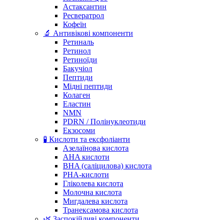
Астаксантин
Ресвератрол
Кофеїн
🔬 Антивікові компоненти
Ретиналь
Ретинол
Ретиноїди
Бакучіол
Пептиди
Мідні пептиди
Колаген
Еластин
NMN
PDRN / Полінуклеотиди
Екзосоми
🧪 Кислоти та ексфоліанти
Азелаїнова кислота
AHA кислоти
BHA (саліцилова) кислота
PHA-кислоти
Гліколева кислота
Молочна кислота
Мигдалева кислота
Транексамова кислота
🌿 Заспокійливі компоненти