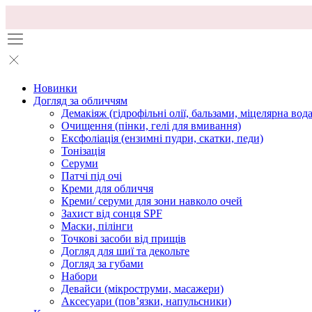
Новинки
Догляд за обличчям
Демакіяж (гідрофільні олії, бальзами, міцелярна вода
Очищення (пінки, гелі для вмивання)
Ексфоліація (ензимні пудри, скатки, педи)
Тонізація
Серуми
Патчі під очі
Креми для обличчя
Креми/ серуми для зони навколо очей
Захист від сонця SPF
Маски, пілінги
Точкові засоби від прищів
Догляд для шиї та декольте
Догляд за губами
Набори
Девайси (мікроструми, масажери)
Аксесуари (повʼязки, напульсники)