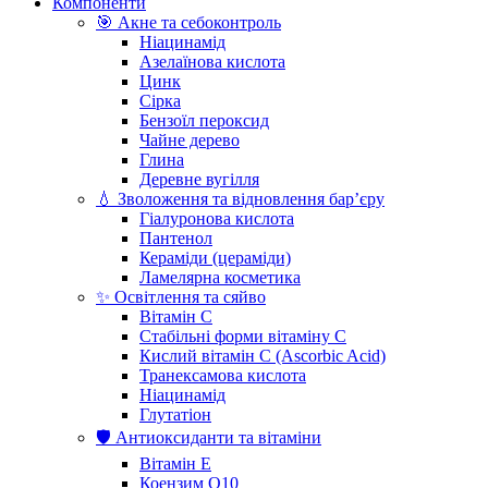
Компоненти
🎯 Акне та себоконтроль
Ніацинамід
Азелаїнова кислота
Цинк
Сірка
Бензоїл пероксид
Чайне дерево
Глина
Деревне вугілля
💧 Зволоження та відновлення бар’єру
Гіалуронова кислота
Пантенол
Кераміди (цераміди)
Ламелярна косметика
✨ Освітлення та сяйво
Вітамін С
Стабільні форми вітаміну С
Кислий вітамін С (Ascorbic Acid)
Транексамова кислота
Ніацинамід
Глутатіон
🛡️ Антиоксиданти та вітаміни
Вітамін Е
Коензим Q10