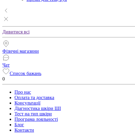
Дивитися всі
Фізичні магазини
Чат
Список бажань
0
Про нас
Оплата та доставка
Консультації
Діагностика шкіри ШІ
Тест на тип шкіри
Програма лояльності
Блог
Контакти