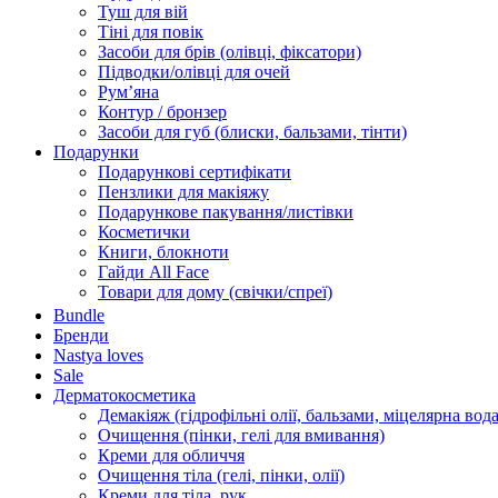
Туш для вій
Тіні для повік
Засоби для брів (олівці, фіксатори)
Підводки/олівці для очей
Румʼяна
Контур / бронзер
Засоби для губ (блиски, бальзами, тінти)
Подарунки
Подарункові сертифікати
Пензлики для макіяжу
Подарункове пакування/листівки
Косметички
Книги, блокноти
Гайди All Face
Товари для дому (свічки/спреї)
Bundle
Бренди
Nastya loves
Sale
Дерматокосметика
Демакіяж (гідрофільні олії, бальзами, міцелярна вода
Очищення (пінки, гелі для вмивання)
Креми для обличчя
Очищення тіла (гелі, пінки, олії)
Креми для тіла, рук