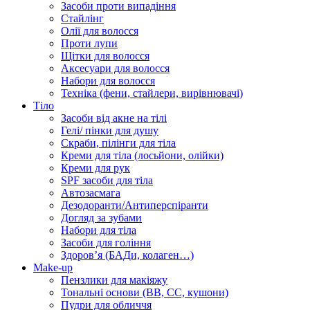
Засоби проти випадіння
Стайлінг
Олії для волосся
Проти лупи
Щітки для волосся
Аксесуари для волосся
Набори для волосся
Техніка (фени, стайлери, вирівнювачі)
Тіло
Засоби від акне на тілі
Гелі/ пінки для душу
Скраби, пілінги для тіла
Креми для тіла (лосьйони, олійки)
Креми для рук
SPF засоби для тіла
Автозасмага
Дезодоранти/Антиперспіранти
Догляд за зубами
Набори для тіла
Засоби для гоління
Здоровʼя (БАДи, колаген…)
Make-up
Пензлики для макіяжу
Тональні основи (BB, CC, кушони)
Пудри для обличчя