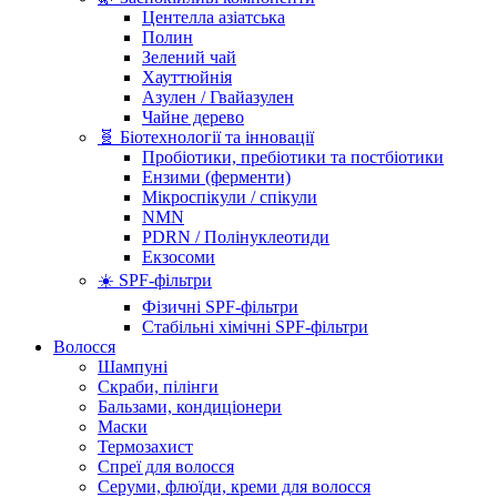
Центелла азіатська
Полин
Зелений чай
Хауттюйнія
Азулен / Гвайазулен
Чайне дерево
🧬 Біотехнології та інновації
Пробіотики, пребіотики та постбіотики
Ензими (ферменти)
Мікроспікули / спікули
NMN
PDRN / Полінуклеотиди
Екзосоми
☀️ SPF-фільтри
Фізичні SPF-фільтри
Стабільні хімічні SPF-фільтри
Волосся
Шампуні
Скраби, пілінги
Бальзами, кондиціонери
Маски
Термозахист
Спреї для волосся
Серуми, флюїди, креми для волосся