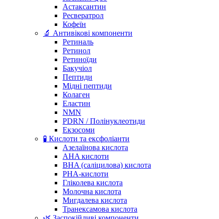
Астаксантин
Ресвератрол
Кофеїн
🔬 Антивікові компоненти
Ретиналь
Ретинол
Ретиноїди
Бакучіол
Пептиди
Мідні пептиди
Колаген
Еластин
NMN
PDRN / Полінуклеотиди
Екзосоми
🧪 Кислоти та ексфоліанти
Азелаїнова кислота
AHA кислоти
BHA (саліцилова) кислота
PHA-кислоти
Гліколева кислота
Молочна кислота
Мигдалева кислота
Транексамова кислота
🌿 Заспокійливі компоненти