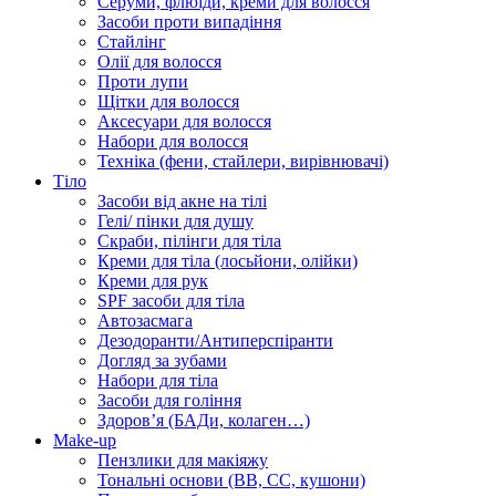
Серуми, флюїди, креми для волосся
Засоби проти випадіння
Стайлінг
Олії для волосся
Проти лупи
Щітки для волосся
Аксесуари для волосся
Набори для волосся
Техніка (фени, стайлери, вирівнювачі)
Тіло
Засоби від акне на тілі
Гелі/ пінки для душу
Скраби, пілінги для тіла
Креми для тіла (лосьйони, олійки)
Креми для рук
SPF засоби для тіла
Автозасмага
Дезодоранти/Антиперспіранти
Догляд за зубами
Набори для тіла
Засоби для гоління
Здоровʼя (БАДи, колаген…)
Make-up
Пензлики для макіяжу
Тональні основи (BB, CC, кушони)