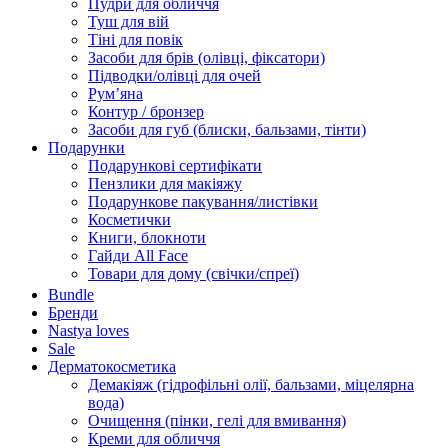
Пудри для обличчя
Туш для вій
Тіні для повік
Засоби для брів (олівці, фіксатори)
Підводки/олівці для очей
Румʼяна
Контур / бронзер
Засоби для губ (блиски, бальзами, тінти)
Подарунки
Подарункові сертифікати
Пензлики для макіяжу
Подарункове пакування/листівки
Косметички
Книги, блокноти
Гайди All Face
Товари для дому (свічки/спреї)
Bundle
Бренди
Nastya loves
Sale
Дерматокосметика
Демакіяж (гідрофільні олії, бальзами, міцелярна
вода)
Очищення (пінки, гелі для вмивання)
Креми для обличчя