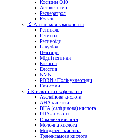
Коензим Q10
Астаксантин
Ресвератрол
Кофеїн
🔬 Антивікові компоненти
Ретиналь
Ретинол
Ретиноїди
Бакучіол
Пептиди
Мідні пептиди
Колаген
Еластин
NMN
PDRN / Полінуклеотиди
Екзосоми
🧪 Кислоти та ексфоліанти
Азелаїнова кислота
AHA кислоти
BHA (саліцилова) кислота
PHA-кислоти
Гліколева кислота
Молочна кислота
Мигдалева кислота
Транексамова кислота