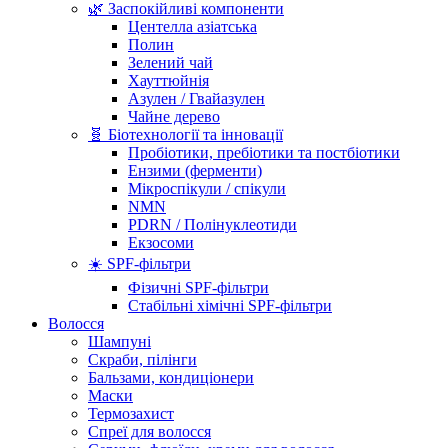
🌿 Заспокійливі компоненти
Центелла азіатська
Полин
Зелений чай
Хауттюйнія
Азулен / Гвайазулен
Чайне дерево
🧬 Біотехнології та інновації
Пробіотики, пребіотики та постбіотики
Ензими (ферменти)
Мікроспікули / спікули
NMN
PDRN / Полінуклеотиди
Екзосоми
☀️ SPF-фільтри
Фізичні SPF-фільтри
Стабільні хімічні SPF-фільтри
Волосся
Шампуні
Скраби, пілінги
Бальзами, кондиціонери
Маски
Термозахист
Спреї для волосся