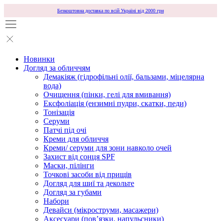
Безкоштовна доставка по всій Україні від 2000 грн
Новинки
Догляд за обличчям
Демакіяж (гідрофільні олії, бальзами, міцелярна
вода)
Очищення (пінки, гелі для вмивання)
Ексфоліація (ензимні пудри, скатки, педи)
Тонізація
Серуми
Патчі під очі
Креми для обличчя
Креми/ серуми для зони навколо очей
Захист від сонця SPF
Маски, пілінги
Точкові засоби від прищів
Догляд для шиї та декольте
Догляд за губами
Набори
Девайси (мікроструми, масажери)
Аксесуари (повʼязки, напульсники)