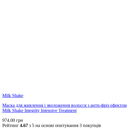
олії, які сприяють здоров’ю волосся та допомагають зберегти
природний блиск.
Milk Shake
Маска для живлення і зволоження волосся з анти-фріз ефектом
Milk Shake Integrity Intensive Treatment
974.00
грн
Рейтинг
4.67
з 5 на основі опитування
3
покупців