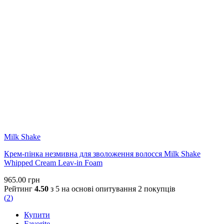
Milk Shake
Крем-пінка незмивна для зволоження волосся Milk Shake
Whipped Cream Leav-in Foam
965.00
грн
Рейтинг
4.50
з 5 на основі опитування
2
покупців
(
2
)
Купити
Favorite