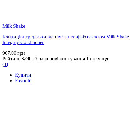
Milk Shake
Кондиціонер для живлення з анти-фріз ефектом Milk Shake
Integrity Conditioner
907.00
грн
Рейтинг
3.00
з 5 на основі опитування
1
покупця
(
1
)
Купити
Favorite