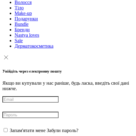
Волосся
Тіло
Make-up
Подарунки
Bundle
Бренди
Nastya loves
Sale
Дерматокосметика
Увійдіть через електронну пошту
Якщо ви купували у нас раніше, будь ласка, введіть свої дані
нижче.
Запам'ятати мене
Забули пароль?