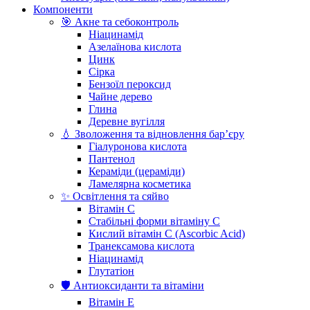
Компоненти
🎯 Акне та себоконтроль
Ніацинамід
Азелаїнова кислота
Цинк
Сірка
Бензоїл пероксид
Чайне дерево
Глина
Деревне вугілля
💧 Зволоження та відновлення бар’єру
Гіалуронова кислота
Пантенол
Кераміди (цераміди)
Ламелярна косметика
✨ Освітлення та сяйво
Вітамін С
Стабільні форми вітаміну С
Кислий вітамін С (Ascorbic Acid)
Транексамова кислота
Ніацинамід
Глутатіон
🛡️ Антиоксиданти та вітаміни
Вітамін Е