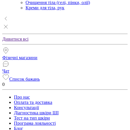
Очищення тіла (гелі, пінки, олії)
Креми для тіла, рук
Дивитися всі
Фізичні магазини
Чат
Список бажань
0
Про нас
Оплата та доставка
Консультації
Діагностика шкіри ШІ
Тест на тип шкіри
Програма лояльності
Блог