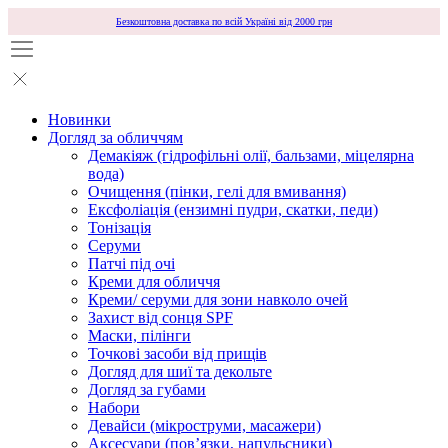
Безкоштовна доставка по всій Україні від 2000 грн
Новинки
Догляд за обличчям
Демакіяж (гідрофільні олії, бальзами, міцелярна
вода)
Очищення (пінки, гелі для вмивання)
Ексфоліація (ензимні пудри, скатки, педи)
Тонізація
Серуми
Патчі під очі
Креми для обличчя
Креми/ серуми для зони навколо очей
Захист від сонця SPF
Маски, пілінги
Точкові засоби від прищів
Догляд для шиї та декольте
Догляд за губами
Набори
Девайси (мікроструми, масажери)
Аксесуари (повʼязки, напульсники)