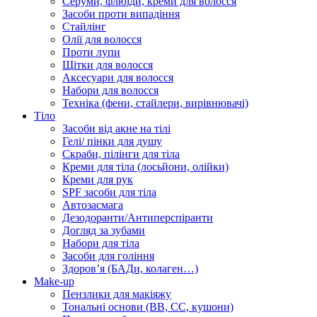
Серуми, флюїди, креми для волосся
Засоби проти випадіння
Стайлінг
Олії для волосся
Проти лупи
Щітки для волосся
Аксесуари для волосся
Набори для волосся
Техніка (фени, стайлери, вирівнювачі)
Тіло
Засоби від акне на тілі
Гелі/ пінки для душу
Скраби, пілінги для тіла
Креми для тіла (лосьйони, олійки)
Креми для рук
SPF засоби для тіла
Автозасмага
Дезодоранти/Антиперспіранти
Догляд за зубами
Набори для тіла
Засоби для гоління
Здоровʼя (БАДи, колаген…)
Make-up
Пензлики для макіяжу
Тональні основи (BB, CC, кушони)