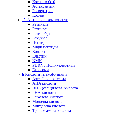
Коензим Q10
Астаксантин
Ресвератрол
Кофеїн
🔬 Антивікові компоненти
Ретиналь
Ретинол
Ретиноїди
Бакучіол
Пептиди
Мідні пептиди
Колаген
Еластин
NMN
PDRN / Полінуклеотиди
Екзосоми
🧪 Кислоти та ексфоліанти
Азелаїнова кислота
AHA кислоти
BHA (саліцилова) кислота
PHA-кислоти
Гліколева кислота
Молочна кислота
Мигдалева кислота
Транексамова кислота