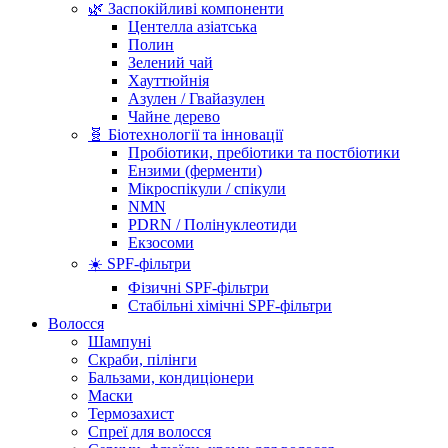
🌿 Заспокійливі компоненти
Центелла азіатська
Полин
Зелений чай
Хауттюйнія
Азулен / Гвайазулен
Чайне дерево
🧬 Біотехнології та інновації
Пробіотики, пребіотики та постбіотики
Ензими (ферменти)
Мікроспікули / спікули
NMN
PDRN / Полінуклеотиди
Екзосоми
☀️ SPF-фільтри
Фізичні SPF-фільтри
Стабільні хімічні SPF-фільтри
Волосся
Шампуні
Скраби, пілінги
Бальзами, кондиціонери
Маски
Термозахист
Спреї для волосся