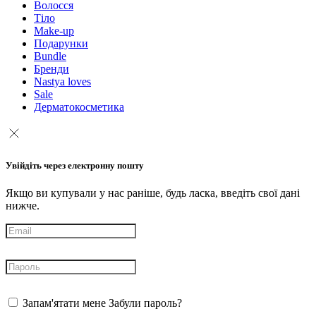
Волосся
Тіло
Make-up
Подарунки
Bundle
Бренди
Nastya loves
Sale
Дерматокосметика
Увійдіть через електронну пошту
Якщо ви купували у нас раніше, будь ласка, введіть свої дані
нижче.
Запам'ятати мене
Забули пароль?