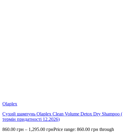
Olaplex
Сухий шампунь Olaplex Clean Volume Detox Dry Shampoo (
термін придатності 12.2026)
860.00
грн
–
1,295.00
грн
Price range: 860.00 грн through