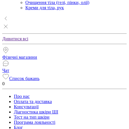
Очищення тіла (гелі, пінки, олії)
Креми для тіла, рук
Дивитися всі
Фізичні магазини
Чат
Список бажань
0
Про нас
Оплата та доставка
Консультації
Діагностика шкіри ШІ
Тест на тип шкіри
Програма лояльності
Блог