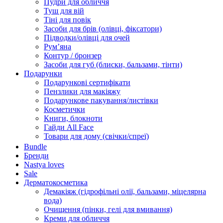
Пудри для обличчя
Туш для вій
Тіні для повік
Засоби для брів (олівці, фіксатори)
Підводки/олівці для очей
Румʼяна
Контур / бронзер
Засоби для губ (блиски, бальзами, тінти)
Подарунки
Подарункові сертифікати
Пензлики для макіяжу
Подарункове пакування/листівки
Косметички
Книги, блокноти
Гайди All Face
Товари для дому (свічки/спреї)
Bundle
Бренди
Nastya loves
Sale
Дерматокосметика
Демакіяж (гідрофільні олії, бальзами, міцелярна
вода)
Очищення (пінки, гелі для вмивання)
Креми для обличчя