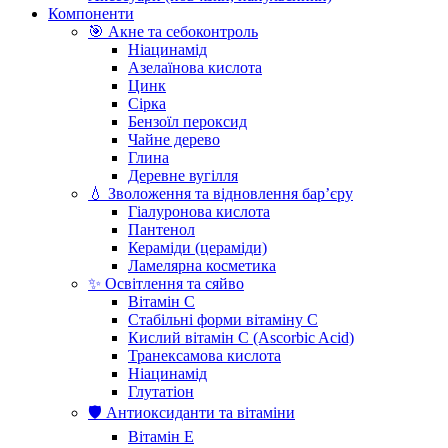
Компоненти
🎯 Акне та себоконтроль
Ніацинамід
Азелаїнова кислота
Цинк
Сірка
Бензоїл пероксид
Чайне дерево
Глина
Деревне вугілля
💧 Зволоження та відновлення бар’єру
Гіалуронова кислота
Пантенол
Кераміди (цераміди)
Ламелярна косметика
✨ Освітлення та сяйво
Вітамін С
Стабільні форми вітаміну С
Кислий вітамін С (Ascorbic Acid)
Транексамова кислота
Ніацинамід
Глутатіон
🛡️ Антиоксиданти та вітаміни
Вітамін Е