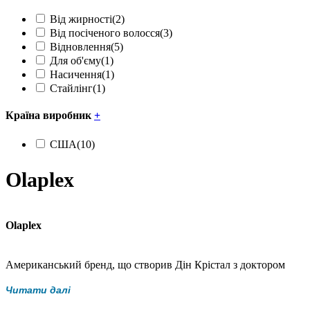
Від жирності
(2)
Від посіченого волосся
(3)
Відновлення
(5)
Для об'єму
(1)
Насичення
(1)
Стайлінг
(1)
Країна виробник
+
США
(10)
Olaplex
Olaplex
Американський бренд, що створив Дін Крістал з доктором
Крейгом Хоукером. Разом вони вирішили зайнятися
Читати далі
розробкою засобу, який захищатиме та відновлюватиме