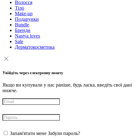
Волосся
Тіло
Make-up
Подарунки
Bundle
Бренди
Nastya loves
Sale
Дерматокосметика
Увійдіть через електронну пошту
Якщо ви купували у нас раніше, будь ласка, введіть свої дані
нижче.
Запам'ятати мене
Забули пароль?