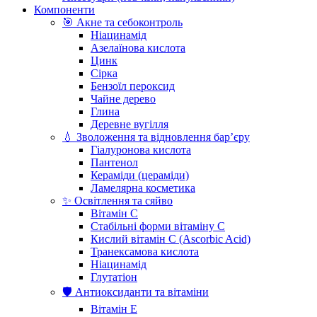
Компоненти
🎯 Акне та себоконтроль
Ніацинамід
Азелаїнова кислота
Цинк
Сірка
Бензоїл пероксид
Чайне дерево
Глина
Деревне вугілля
💧 Зволоження та відновлення бар’єру
Гіалуронова кислота
Пантенол
Кераміди (цераміди)
Ламелярна косметика
✨ Освітлення та сяйво
Вітамін С
Стабільні форми вітаміну С
Кислий вітамін С (Ascorbic Acid)
Транексамова кислота
Ніацинамід
Глутатіон
🛡️ Антиоксиданти та вітаміни
Вітамін Е