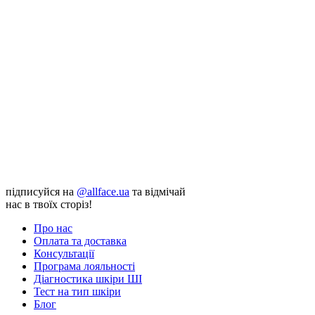
підписуйся на
@allface.ua
та відмічай
нас в твоїх сторіз!
Про нас
Оплата та доставка
Консультації
Програма лояльності
Діагностика шкіри ШІ
Тест на тип шкіри
Блог