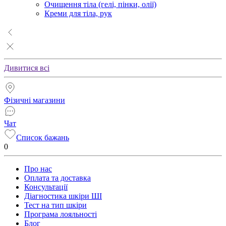
Очищення тіла (гелі, пінки, олії)
Креми для тіла, рук
Дивитися всі
Фізичні магазини
Чат
Список бажань
0
Про нас
Оплата та доставка
Консультації
Діагностика шкіри ШІ
Тест на тип шкіри
Програма лояльності
Блог