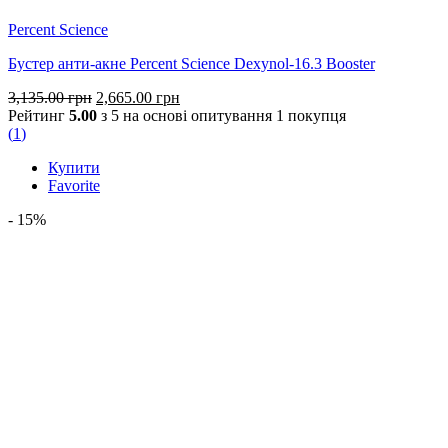
Percent Science
Бустер анти-акне Percent Science Dexynol-16.3 Booster
Оригінальна
Поточна
3,135.00
грн
2,665.00
грн
ціна:
ціна:
Рейтинг
5.00
з 5 на основі опитування
1
покупця
3,135.00 грн.
2,665.00 грн.
(
1
)
Купити
Favorite
- 15%