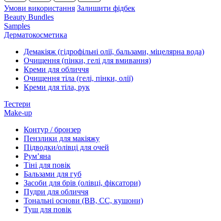
Умови використання
Залишити фідбек
Beauty Bundles
Samples
Дерматокосметика
Демакіяж (гідрофільні олії, бальзами, міцелярна вода)
Очищення (пінки, гелі для вмивання)
Креми для обличчя
Очищення тіла (гелі, пінки, олії)
Креми для тіла, рук
Тестери
Make-up
Контур / бронзер
Пензлики для макіяжу
Підводки/олівці для очей
Румʼяна
Тіні для повік
Бальзами для губ
Засоби для брів (олівці, фіксатори)
Пудри для обличчя
Тональні основи (BB, CC, кушони)
Туш для повік