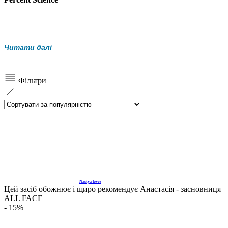
Читати далі
Це інноваційний косметичний бренд, який поєднує наукові
розробки та дерматологічно перевірені формули для
Фільтри
досягнення максимальних результатів у догляді за шкірою.
Nastya loves
Цей засіб обожнює і щиро рекомендує Анастасія - засновниця
ALL FACE
- 15%