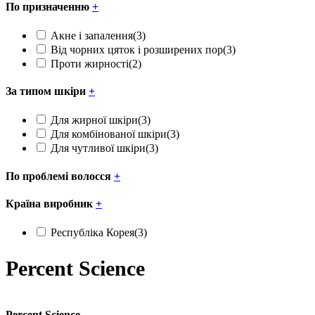
По призначенню
+
Акне і запалення
(3)
Від чорних цяток і розширених пор
(3)
Проти жирності
(2)
За типом шкіри
+
Для жирної шкіри
(3)
Для комбінованої шкіри
(3)
Для чутливої шкіри
(3)
По проблемі волосся
+
Країна виробник
+
Республіка Корея
(3)
Percent Science
Percent Science