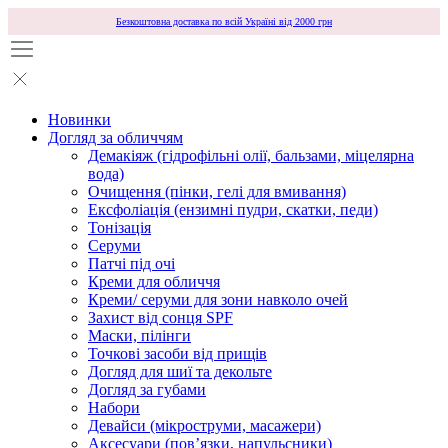
Безкоштовна доставка по всій Україні від 2000 грн
Новинки
Догляд за обличчям
Демакіяж (гідрофільні олії, бальзами, міцелярна
вода)
Очищення (пінки, гелі для вмивання)
Ексфоліація (ензимні пудри, скатки, педи)
Тонізація
Серуми
Патчі під очі
Креми для обличчя
Креми/ серуми для зони навколо очей
Захист від сонця SPF
Маски, пілінги
Точкові засоби від прищів
Догляд для шиї та декольте
Догляд за губами
Набори
Девайси (мікроструми, масажери)
Аксесуари (повʼязки, напульсники)