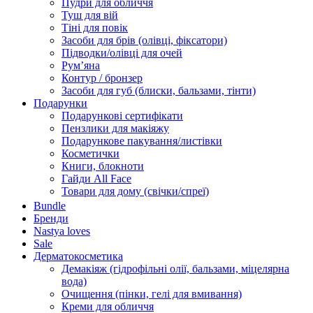
Пудри для обличчя
Туш для вій
Тіні для повік
Засоби для брів (олівці, фіксатори)
Підводки/олівці для очей
Румʼяна
Контур / бронзер
Засоби для губ (блиски, бальзами, тінти)
Подарунки
Подарункові сертифікати
Пензлики для макіяжу
Подарункове пакування/листівки
Косметички
Книги, блокноти
Гайди All Face
Товари для дому (свічки/спреї)
Bundle
Бренди
Nastya loves
Sale
Дерматокосметика
Демакіяж (гідрофільні олії, бальзами, міцелярна
вода)
Очищення (пінки, гелі для вмивання)
Креми для обличчя