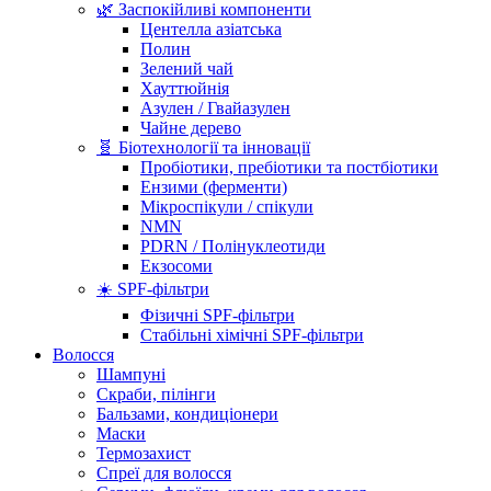
🌿 Заспокійливі компоненти
Центелла азіатська
Полин
Зелений чай
Хауттюйнія
Азулен / Гвайазулен
Чайне дерево
🧬 Біотехнології та інновації
Пробіотики, пребіотики та постбіотики
Ензими (ферменти)
Мікроспікули / спікули
NMN
PDRN / Полінуклеотиди
Екзосоми
☀️ SPF-фільтри
Фізичні SPF-фільтри
Стабільні хімічні SPF-фільтри
Волосся
Шампуні
Скраби, пілінги
Бальзами, кондиціонери
Маски
Термозахист
Спреї для волосся