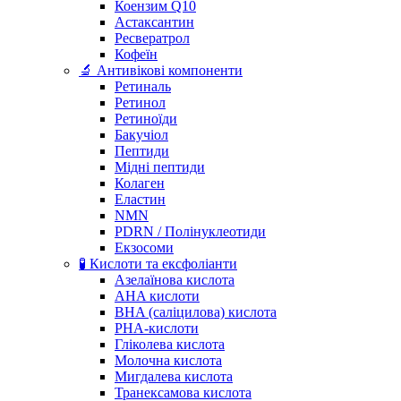
Коензим Q10
Астаксантин
Ресвератрол
Кофеїн
🔬 Антивікові компоненти
Ретиналь
Ретинол
Ретиноїди
Бакучіол
Пептиди
Мідні пептиди
Колаген
Еластин
NMN
PDRN / Полінуклеотиди
Екзосоми
🧪 Кислоти та ексфоліанти
Азелаїнова кислота
AHA кислоти
BHA (саліцилова) кислота
PHA-кислоти
Гліколева кислота
Молочна кислота
Мигдалева кислота
Транексамова кислота