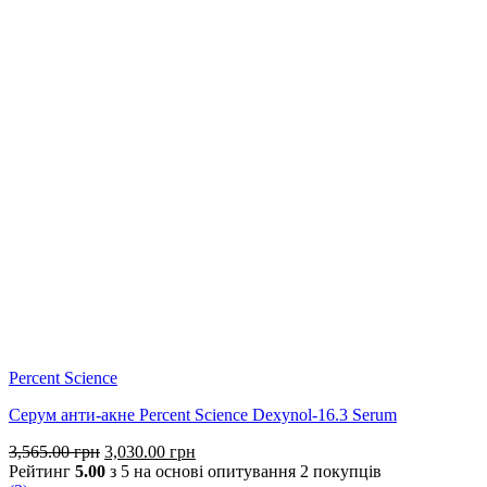
Percent Science
Серум анти-акне Percent Science Dexynol-16.3 Serum
Оригінальна
Поточна
3,565.00
грн
3,030.00
грн
ціна:
ціна:
Рейтинг
5.00
з 5 на основі опитування
2
покупців