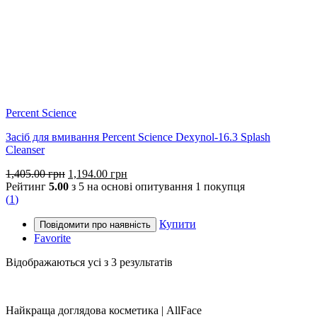
Percent Science
Засіб для вмивання Percent Science Dexynol-16.3 Splash
Cleanser
Оригінальна
Поточна
1,405.00
грн
1,194.00
грн
ціна:
ціна:
Рейтинг
5.00
з 5 на основі опитування
1
покупця
1,405.00 грн.
1,194.00 грн.
(
1
)
Купити
Favorite
Sorted
Відображаються усі з 3 результатів
by
popularity
Найкраща доглядова косметика | AllFace