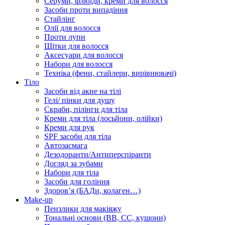
Серуми, флюїди, креми для волосся
Засоби проти випадіння
Стайлінг
Олії для волосся
Проти лупи
Щітки для волосся
Аксесуари для волосся
Набори для волосся
Техніка (фени, стайлери, вирівнювачі)
Тіло
Засоби від акне на тілі
Гелі/ пінки для душу
Скраби, пілінги для тіла
Креми для тіла (лосьйони, олійки)
Креми для рук
SPF засоби для тіла
Автозасмага
Дезодоранти/Антиперспіранти
Догляд за зубами
Набори для тіла
Засоби для гоління
Здоровʼя (БАДи, колаген…)
Make-up
Пензлики для макіяжу
Тональні основи (BB, CC, кушони)