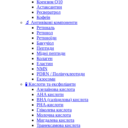
Коензим Q10
Астаксантин
Ресвератрол
Кофеїн
🔬 Антивікові компоненти
Ретиналь
Ретинол
Ретиноїди
Бакучіол
Пептиди
Мідні пептиди
Колаген
Еластин
NMN
PDRN / Полінуклеотиди
Екзосоми
🧪 Кислоти та ексфоліанти
Азелаїнова кислота
AHA кислоти
BHA (саліцилова) кислота
PHA-кислоти
Гліколева кислота
Молочна кислота
Мигдалева кислота
Транексамова кислота