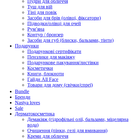
Пудри для обличчя
Туш для вій
Тіні для повік
Засоби для брів (олівці, фіксатори)
Підводки/олівці для очей
Румʼяна
Контур / бронзер
Засоби для губ (блиски, бальзами, тінти)
Подарунки
Подарункові сертифікати
Пензлики для макіяжу
Подарункове пакування/листівки
Косметички
Книги, блокноти
Гайди All Face
Товари для дому (свічки/спреї)
Bundle
Бренди
Nastya loves
Sale
Дерматокосметика
Демакіяж (гідрофільні олії, бальзами, міцелярна
вода)
Очищення (пінки, гелі для вмивання)
Креми для обличчя