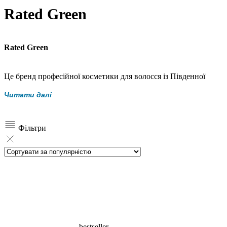
Rated Green
Rated Green
Це бренд професійної косметики для волосся із Південної
Кореї. Засоби Rated Green створені, щоб вирішувати
Читати далі
індивідуальні проблеми волосся та шкіри голови завдяки
натуральним екстрактам рослин. У косметиці
використовуються лише натуральні компоненти, що пройшли
Фільтри
міжнародну сертифікацію ECO-CERT.
bestseller