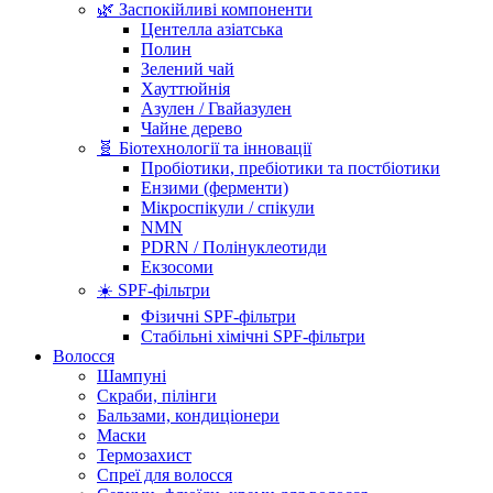
🌿 Заспокійливі компоненти
Центелла азіатська
Полин
Зелений чай
Хауттюйнія
Азулен / Гвайазулен
Чайне дерево
🧬 Біотехнології та інновації
Пробіотики, пребіотики та постбіотики
Ензими (ферменти)
Мікроспікули / спікули
NMN
PDRN / Полінуклеотиди
Екзосоми
☀️ SPF-фільтри
Фізичні SPF-фільтри
Стабільні хімічні SPF-фільтри
Волосся
Шампуні
Скраби, пілінги
Бальзами, кондиціонери
Маски
Термозахист
Спреї для волосся