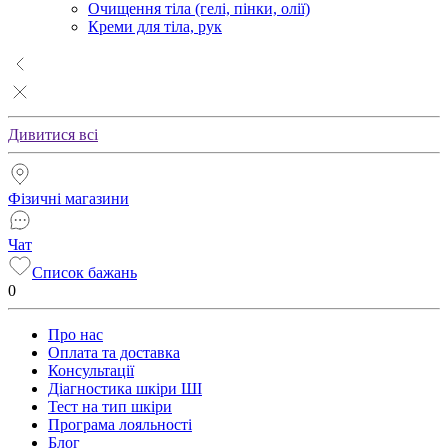
Очищення тіла (гелі, пінки, олії)
Креми для тіла, рук
Дивитися всі
Фізичні магазини
Чат
Список бажань
0
Про нас
Оплата та доставка
Консультації
Діагностика шкіри ШІ
Тест на тип шкіри
Програма лояльності
Блог