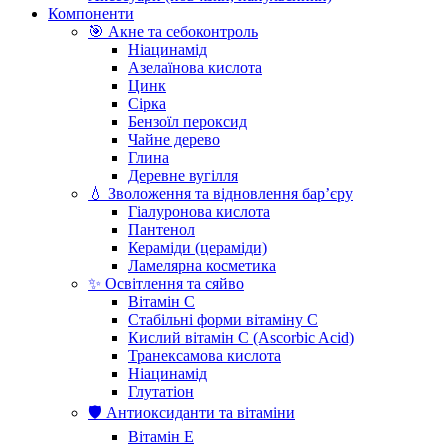
Компоненти
🎯 Акне та себоконтроль
Ніацинамід
Азелаїнова кислота
Цинк
Сірка
Бензоїл пероксид
Чайне дерево
Глина
Деревне вугілля
💧 Зволоження та відновлення бар’єру
Гіалуронова кислота
Пантенол
Кераміди (цераміди)
Ламелярна косметика
✨ Освітлення та сяйво
Вітамін С
Стабільні форми вітаміну С
Кислий вітамін С (Ascorbic Acid)
Транексамова кислота
Ніацинамід
Глутатіон
🛡️ Антиоксиданти та вітаміни
Вітамін Е