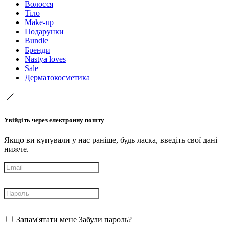
Волосся
Тіло
Make-up
Подарунки
Bundle
Бренди
Nastya loves
Sale
Дерматокосметика
Увійдіть через електронну пошту
Якщо ви купували у нас раніше, будь ласка, введіть свої дані
нижче.
Запам'ятати мене
Забули пароль?