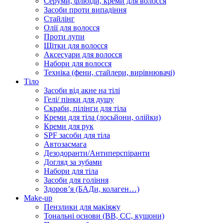
Серуми, флюїди, креми для волосся
Засоби проти випадіння
Стайлінг
Олії для волосся
Проти лупи
Щітки для волосся
Аксесуари для волосся
Набори для волосся
Техніка (фени, стайлери, вирівнювачі)
Тіло
Засоби від акне на тілі
Гелі/ пінки для душу
Скраби, пілінги для тіла
Креми для тіла (лосьйони, олійки)
Креми для рук
SPF засоби для тіла
Автозасмага
Дезодоранти/Антиперспіранти
Догляд за зубами
Набори для тіла
Засоби для гоління
Здоровʼя (БАДи, колаген…)
Make-up
Пензлики для макіяжу
Тональні основи (BB, CC, кушони)