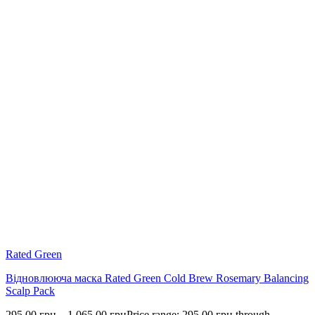
Rated Green
Відновлююча маска Rated Green Cold Brew Rosemary Balancing
Scalp Pack
295.00
грн
–
1,065.00
грн
Price range: 295.00 грн through