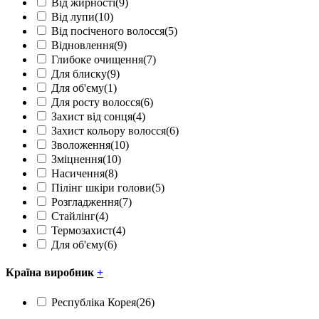
Від жирності
(9)
Від лупи
(10)
Від посіченого волосся
(5)
Відновлення
(9)
Глибоке очищення
(7)
Для блиску
(9)
Для об'єму
(1)
Для росту волосся
(6)
Захист від сонця
(4)
Захист кольору волосся
(6)
Зволоження
(10)
Зміцнення
(10)
Насичення
(8)
Пілінг шкіри голови
(5)
Розгладження
(7)
Стайлінг
(4)
Термозахист
(4)
Для об'єму
(6)
Країна виробник
+
Республіка Корея
(26)