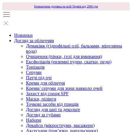
Безкоштовна доставка по всій Україні від 2000 грн
Новинки
Догляд за обличчям
Демакіяж (гідрофільні олії, бальзами, міцелярна
вода)
Очищення (пінки, гелі для вмивання)
Ексфоліація (ензимні пудри, скатки, педи)
Тонізація
Серуми
Патчі під очі
Креми для обличчя
Креми/ серуми для зони навколо очей
Захист від сонця SPF
Маски, пілінги
Точкові засоби від прищів
Догляд для шиї та декольте
Догляд за губами
Набори
Девайси (мікроструми, масажери)
Аксесуари (повʼязки, напульсники)