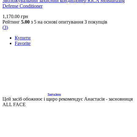
Зволожувальний захисний кондиціонер RICA Moisturizing
Defense Conditioner
1,170.00
грн
Рейтинг
5.00
з 5 на основі опитування
3
покупців
(
3
)
Купити
Favorite
Nastya loves
Цей засіб обожнює і щиро рекомендує Анастасія - засновниця
ALL FACE