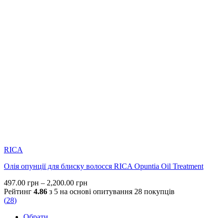
RICA
Олія опунції для блиску волосся RICA Opuntia Oil Treatment
Price
497.00
грн
–
2,200.00
грн
range:
Рейтинг
4.86
з 5 на основі опитування
28
покупців
497.00 грн
(
28
)
through
Обрати
2,200.00 грн