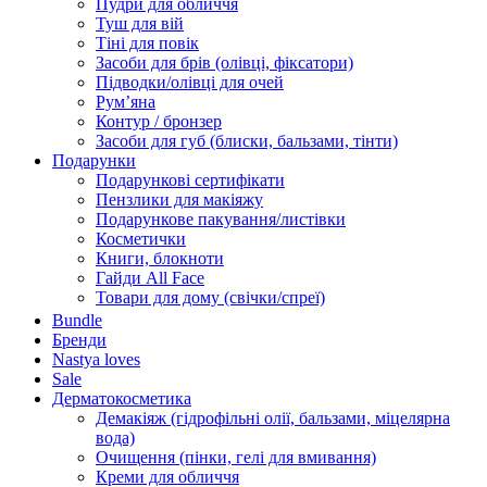
Пудри для обличчя
Туш для вій
Тіні для повік
Засоби для брів (олівці, фіксатори)
Підводки/олівці для очей
Румʼяна
Контур / бронзер
Засоби для губ (блиски, бальзами, тінти)
Подарунки
Подарункові сертифікати
Пензлики для макіяжу
Подарункове пакування/листівки
Косметички
Книги, блокноти
Гайди All Face
Товари для дому (свічки/спреї)
Bundle
Бренди
Nastya loves
Sale
Дерматокосметика
Демакіяж (гідрофільні олії, бальзами, міцелярна
вода)
Очищення (пінки, гелі для вмивання)
Креми для обличчя