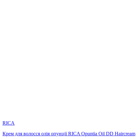
RICA
Крем для волосся олія опунції RICA Opuntia Oil DD Haircream