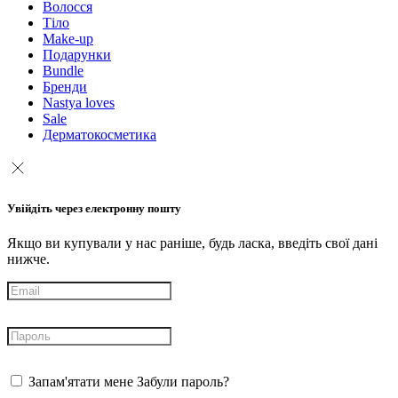
Волосся
Тіло
Make-up
Подарунки
Bundle
Бренди
Nastya loves
Sale
Дерматокосметика
Увійдіть через електронну пошту
Якщо ви купували у нас раніше, будь ласка, введіть свої дані
нижче.
Запам'ятати мене
Забули пароль?