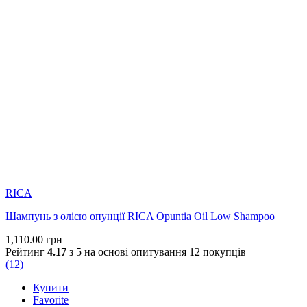
RICA
Шампунь з олією опунції RICA Opuntia Oil Low Shampoo
1,110.00
грн
Рейтинг
4.17
з 5 на основі опитування
12
покупців
(
12
)
Купити
Favorite