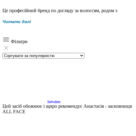
Це професійний бренд по догляду за волоссям, родом з
Сицилії (Італія). Компанія є сімейною та підтримує підхід до
Читати далі
екологічності в усіх проявах, також є веганським брендом. В
основі всіх засобів вулканічна вода, яка збагачена бізліччю
корисних для волосся мінералів.
Фільтри
Nastya loves
Цей засіб обожнює і щиро рекомендує Анастасія - засновниця
ALL FACE