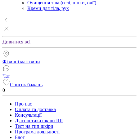
Очищення тіла (гелі, пінки, олії)
Креми для тіла, рук
Дивитися всі
Фізичні магазини
Чат
Список бажань
0
Про нас
Оплата та доставка
Консультації
Діагностика шкіри ШІ
Тест на тип шкіри
Програма лояльності
Блог