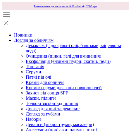
Безкоштовна доставка по всій Україні від 2000 грн
Новинки
Догляд за обличчям
Демакіяж (гідрофільні олії, бальзами, міцелярна
вода)
Очищення (пінки, гелі для вмивання)
Ексфоліація (ензимні пудри, скатки, педи)
Тонізація
Серуми
Патчі під очі
Креми для обличчя
Креми/ серуми для зони навколо очей
Захист від сонця SPF
Маски, пілінги
Точкові засоби від прищів
Догляд для шиї та декольте
Догляд за губами
Набори
Девайси (мікроструми, масажери)
Аксесуари (повʼязки, напульсники)