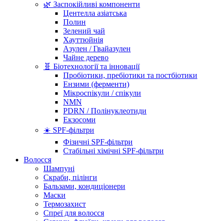
🌿 Заспокійливі компоненти
Центелла азіатська
Полин
Зелений чай
Хауттюйнія
Азулен / Гвайазулен
Чайне дерево
🧬 Біотехнології та інновації
Пробіотики, пребіотики та постбіотики
Ензими (ферменти)
Мікроспікули / спікули
NMN
PDRN / Полінуклеотиди
Екзосоми
☀️ SPF-фільтри
Фізичні SPF-фільтри
Стабільні хімічні SPF-фільтри
Волосся
Шампуні
Скраби, пілінги
Бальзами, кондиціонери
Маски
Термозахист
Спреї для волосся