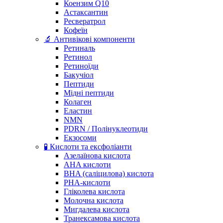
Коензим Q10
Астаксантин
Ресвератрол
Кофеїн
🔬 Антивікові компоненти
Ретиналь
Ретинол
Ретиноїди
Бакучіол
Пептиди
Мідні пептиди
Колаген
Еластин
NMN
PDRN / Полінуклеотиди
Екзосоми
🧪 Кислоти та ексфоліанти
Азелаїнова кислота
AHA кислоти
BHA (саліцилова) кислота
PHA-кислоти
Гліколева кислота
Молочна кислота
Мигдалева кислота
Транексамова кислота