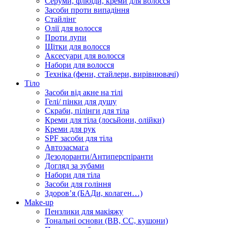
Серуми, флюїди, креми для волосся
Засоби проти випадіння
Стайлінг
Олії для волосся
Проти лупи
Щітки для волосся
Аксесуари для волосся
Набори для волосся
Техніка (фени, стайлери, вирівнювачі)
Тіло
Засоби від акне на тілі
Гелі/ пінки для душу
Скраби, пілінги для тіла
Креми для тіла (лосьйони, олійки)
Креми для рук
SPF засоби для тіла
Автозасмага
Дезодоранти/Антиперспіранти
Догляд за зубами
Набори для тіла
Засоби для гоління
Здоровʼя (БАДи, колаген…)
Make-up
Пензлики для макіяжу
Тональні основи (BB, CC, кушони)