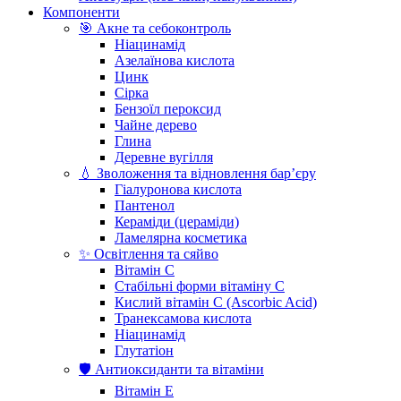
Компоненти
🎯 Акне та себоконтроль
Ніацинамід
Азелаїнова кислота
Цинк
Сірка
Бензоїл пероксид
Чайне дерево
Глина
Деревне вугілля
💧 Зволоження та відновлення бар’єру
Гіалуронова кислота
Пантенол
Кераміди (цераміди)
Ламелярна косметика
✨ Освітлення та сяйво
Вітамін С
Стабільні форми вітаміну С
Кислий вітамін С (Ascorbic Acid)
Транексамова кислота
Ніацинамід
Глутатіон
🛡️ Антиоксиданти та вітаміни
Вітамін Е