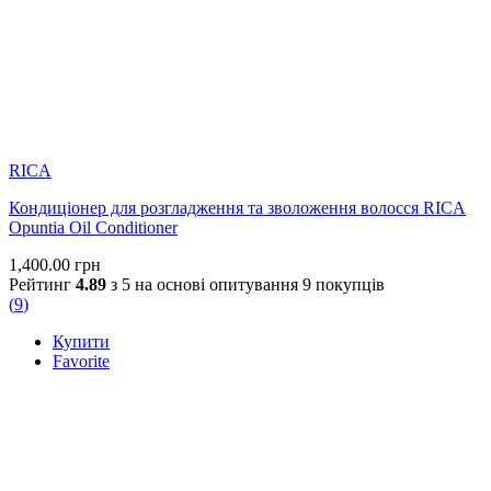
RICA
Кондиціонер для розгладження та зволоження волосся RICA
Opuntia Oil Conditioner
1,400.00
грн
Рейтинг
4.89
з 5 на основі опитування
9
покупців
(
9
)
Купити
Favorite