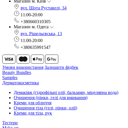
Магазин м. Київ
вул. Шота Руставелі, 34
11:00-20:00
+380660310305
Магазин м. Одеса
вул. Рішельєвська, 13
11:00-20:00
+380635991547
Умови використання
Залишити фідбек
Beauty Bundles
Samples
Дерматокосметика
Демакіяж (гідрофільні олії, бальзами, міцелярна вода)
Очищення (пінки, гелі для вмивання)
Креми для обличчя
Очищення тіла (гелі, пінки, олії)
Креми для тіла, рук
Тестери
Make-up