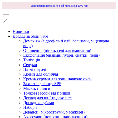
Безкоштовна доставка по всій Україні від 2000 грн
Новинки
Догляд за обличчям
Демакіяж (гідрофільні олії, бальзами, міцелярна
вода)
Очищення (пінки, гелі для вмивання)
Ексфоліація (ензимні пудри, скатки, педи)
Тонізація
Серуми
Патчі під очі
Креми для обличчя
Креми/ серуми для зони навколо очей
Захист від сонця SPF
Маски, пілінги
Точкові засоби від прищів
Догляд для шиї та декольте
Догляд за губами
Набори
Девайси (мікроструми, масажери)
Аксесуари (повʼязки, напульсники)