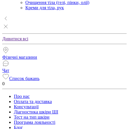
Очищення тіла (гелі, пінки, олії)
Креми для тіла, рук
Дивитися всі
Фізичні магазини
Чат
Список бажань
0
Про нас
Оплата та доставка
Консультації
Діагностика шкіри ШІ
Тест на тип шкіри
Програма лояльності
Блог