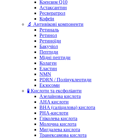
Коензим Q10
Астаксантин
Ресвератрол
Кофеїн
🔬 Антивікові компоненти
Ретиналь
Ретинол
Ретиноїди
Бакучіол
Пептиди
Мідні пептиди
Колаген
Еластин
NMN
PDRN / Полінуклеотиди
Екзосоми
🧪 Кислоти та ексфоліанти
Азелаїнова кислота
AHA кислоти
BHA (саліцилова) кислота
PHA-кислоти
Гліколева кислота
Молочна кислота
Мигдалева кислота
Транексамова кислота