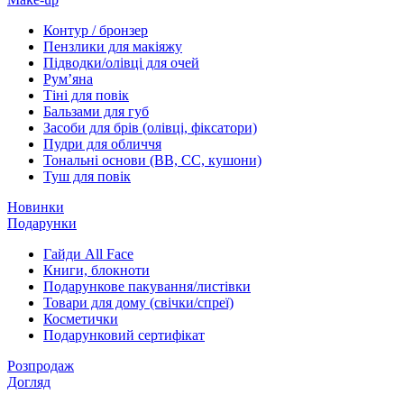
Контур / бронзер
Пензлики для макіяжу
Підводки/олівці для очей
Румʼяна
Тіні для повік
Бальзами для губ
Засоби для брів (олівці, фіксатори)
Пудри для обличчя
Тональні основи (BB, CC, кушони)
Туш для повік
Новинки
Подарунки
Гайди All Face
Книги, блокноти
Подарункове пакування/листівки
Товари для дому (свічки/спреї)
Косметички
Подарунковий сертифікат
Розпродаж
Догляд