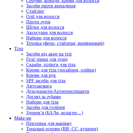
Серуми, флюїди, креми для волосся
Засоби проти випадіння
Стайлінг
Олії для волосся
Проти лупи
Щітки для волосся
Аксесуари для волосся
Набори для волосся
Техніка (фени, стайлери, вирівнювачі)
Тіло
Засоби від акне на тілі
Гелі/ пінки для душу
Скраби, пілінги для тіла
Креми для тіла (лосьйони, олійки)
Креми для рук
SPF засоби для тіла
Автозасмага
Дезодоранти/Антиперспіранти
Догляд за зубами
Набори для тіла
Засоби для гоління
Здоровʼя (БАДи, колаген…)
Make-up
Пензлики для макіяжу
Тональні основи (BB, CC, кушони)