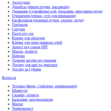
Аксесуари
Девайси (мікроструми, масажери)
Демакіяж (гідрофільні олії, бальзами, міцелярна вода)
Очищення (пінки, гелі для вмивання)
Ексфоліація (ензимні пудри, скатки, педи)
Тонізація
Серуми
Патчі під очі
Креми для обличчя
Креми для зони навколо очей
Захист від сонця SPF
Маски, пілінги
Набори
Точкові засоби від прищів
Догляд для шиї та декольте
Догляд за губами
Волосся
Техніка (фени, стайлери, вирівнювачі)
Шампуні
Скраби, пілінги
Бальзами, кондиціонери
Маски
Термозахист