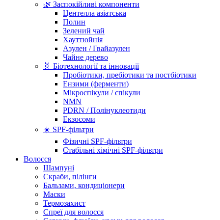
🌿 Заспокійливі компоненти
Центелла азіатська
Полин
Зелений чай
Хауттюйнія
Азулен / Гвайазулен
Чайне дерево
🧬 Біотехнології та інновації
Пробіотики, пребіотики та постбіотики
Ензими (ферменти)
Мікроспікули / спікули
NMN
PDRN / Полінуклеотиди
Екзосоми
☀️ SPF-фільтри
Фізичні SPF-фільтри
Стабільні хімічні SPF-фільтри
Волосся
Шампуні
Скраби, пілінги
Бальзами, кондиціонери
Маски
Термозахист
Спреї для волосся