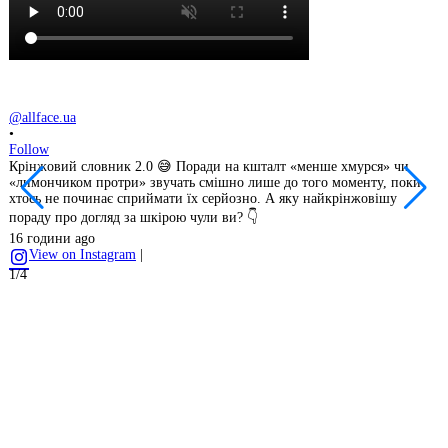
@
•
F
@allface.ua
Ц
•
с
Follow
к
Крінжовий словник 2.0 😅 Поради на кшталт «менше хмурся» чи
е
«лимончиком протри» звучать смішно лише до того моменту, поки
т
хтось не починає сприймати їх серйозно. А яку найкрінжовішу
Х
пораду про догляд за шкірою чули ви? 👇
«
2
16 години ago
View on Instagram
|
2
1/4