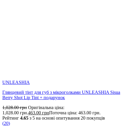
UNLEASHIA
Глянцевий тінт для губ з мікроголками UNLEASHIA Sisua
Berry Shot Lip Tint + подарунок
1,028.00
грн
Оригінальна ціна:
1,028.00 грн.
463.00
грн
Поточна ціна: 463.00 грн.
Рейтинг
4.65
з 5 на основі опитування
20
покупців
(
20
)