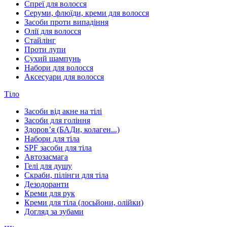
Спреї для волосся
Серуми, флюїди, креми для волосся
Засоби проти випадіння
Олії для волосся
Стайлінг
Проти лупи
Сухий шампунь
Набори для волосся
Аксесуари для волосся
Тіло
Засоби від акне на тілі
Засоби для гоління
Здоровʼя (БАДи, колаген...)
Набори для тіла
SPF засоби для тіла
Автозасмага
Гелі для душу
Скраби, пілінги для тіла
Дезодоранти
Креми для рук
Креми для тіла (лосьйони, олійки)
Догляд за зубами