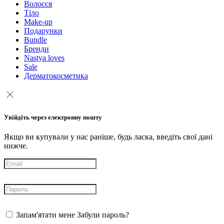
Волосся
Тіло
Make-up
Подарунки
Bundle
Бренди
Nastya loves
Sale
Дерматокосметика
Увійдіть через електронну пошту
Якщо ви купували у нас раніше, будь ласка, введіть свої дані
нижче.
Запам'ятати мене
Забули пароль?