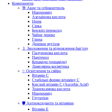
Компоненти
🎯 Акне та себоконтроль
Ніацинамід
Азелаїнова кислота
Цинк
Сірка
Бензоїл пероксид
Чайне дерево
Глина
Деревне вугілля
💧 Зволоження та відновлення бар’єру
Гіалуронова кислота
Пантенол
Кераміди (цераміди)
Ламелярна косметика
✨ Освітлення та сяйво
Вітамін С
Стабільні форми вітаміну С
Кислий вітамін С (Ascorbic Acid)
Транексамова кислота
Ніацинамід
Глутатіон
🛡️ Антиоксиданти та вітаміни
Вітамін Е