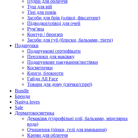
Пудри для обличчя
Туш для вій
Тіні для повік
Засоби для брів (олівці, фіксатори)
Підводки/олівці для очей
Румʼяна
Контур / бронзер
Засоби для губ (блиски, бальзами, тінти)
Подарунки
Подарункові сертифікати
Пензлики для макіяжу
Подарункове пакування/листівки
Косметички
Книги, блокноти
Гайди All Face
Товари для дому (свічки/спреї)
Bundle
Бренди
Nastya loves
Sale
Дерматокосметика
Демакіяж (гідрофільні олії, бальзами, міцелярна
вода)
Очищення (пінки, гелі для вмивання)
Креми для обличчя