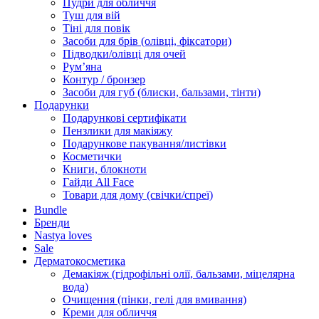
Пудри для обличчя
Туш для вій
Тіні для повік
Засоби для брів (олівці, фіксатори)
Підводки/олівці для очей
Румʼяна
Контур / бронзер
Засоби для губ (блиски, бальзами, тінти)
Подарунки
Подарункові сертифікати
Пензлики для макіяжу
Подарункове пакування/листівки
Косметички
Книги, блокноти
Гайди All Face
Товари для дому (свічки/спреї)
Bundle
Бренди
Nastya loves
Sale
Дерматокосметика
Демакіяж (гідрофільні олії, бальзами, міцелярна
вода)
Очищення (пінки, гелі для вмивання)
Креми для обличчя