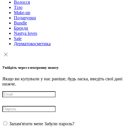
Волосся
Тіло
Make-up
Подарунки
Bundle
Бренди
Nastya loves
Sale
Дерматокосметика
Увійдіть через електронну пошту
Якщо ви купували у нас раніше, будь ласка, введіть свої дані
нижче.
Запам'ятати мене
Забули пароль?