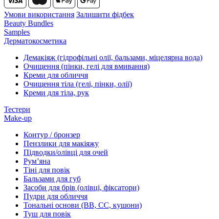
Умови використання
Залишити фідбек
Beauty Bundles
Samples
Дерматокосметика
Демакіяж (гідрофільні олії, бальзами, міцелярна вода)
Очищення (пінки, гелі для вмивання)
Креми для обличчя
Очищення тіла (гелі, пінки, олії)
Креми для тіла, рук
Тестери
Make-up
Контур / бронзер
Пензлики для макіяжу
Підводки/олівці для очей
Румʼяна
Тіні для повік
Бальзами для губ
Засоби для брів (олівці, фіксатори)
Пудри для обличчя
Тональні основи (BB, CC, кушони)
Туш для повік