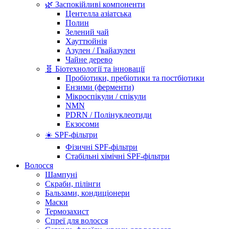
🌿 Заспокійливі компоненти
Центелла азіатська
Полин
Зелений чай
Хауттюйнія
Азулен / Гвайазулен
Чайне дерево
🧬 Біотехнології та інновації
Пробіотики, пребіотики та постбіотики
Ензими (ферменти)
Мікроспікули / спікули
NMN
PDRN / Полінуклеотиди
Екзосоми
☀️ SPF-фільтри
Фізичні SPF-фільтри
Стабільні хімічні SPF-фільтри
Волосся
Шампуні
Скраби, пілінги
Бальзами, кондиціонери
Маски
Термозахист
Спреї для волосся