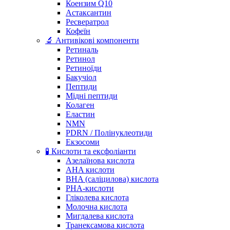
Коензим Q10
Астаксантин
Ресвератрол
Кофеїн
🔬 Антивікові компоненти
Ретиналь
Ретинол
Ретиноїди
Бакучіол
Пептиди
Мідні пептиди
Колаген
Еластин
NMN
PDRN / Полінуклеотиди
Екзосоми
🧪 Кислоти та ексфоліанти
Азелаїнова кислота
AHA кислоти
BHA (саліцилова) кислота
PHA-кислоти
Гліколева кислота
Молочна кислота
Мигдалева кислота
Транексамова кислота