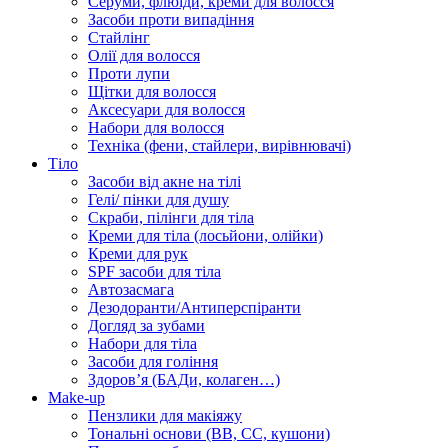
Серуми, флюїди, креми для волосся
Засоби проти випадіння
Стайлінг
Олії для волосся
Проти лупи
Щітки для волосся
Аксесуари для волосся
Набори для волосся
Техніка (фени, стайлери, вирівнювачі)
Тіло
Засоби від акне на тілі
Гелі/ пінки для душу
Скраби, пілінги для тіла
Креми для тіла (лосьйони, олійки)
Креми для рук
SPF засоби для тіла
Автозасмага
Дезодоранти/Антиперспіранти
Догляд за зубами
Набори для тіла
Засоби для гоління
Здоровʼя (БАДи, колаген…)
Make-up
Пензлики для макіяжу
Тональні основи (BB, CC, кушони)