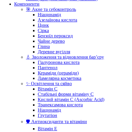
Компоненти
🎯 Акне та себоконтроль
Ніацинамід
Азелаїнова кислота
Цинк
Сірка
Бензоїл пероксид
Чайне дерево
Глина
Деревне вугілля
💧 Зволоження та відновлення бар’єру
Гіалуронова кислота
Пантенол
Кераміди (цераміди)
Ламелярна косметика
✨ Освітлення та сяйво
Вітамін С
Стабільні форми вітаміну С
Кислий вітамін С (Ascorbic Acid)
Транексамова кислота
Ніацинамід
Глутатіон
🛡️ Антиоксиданти та вітаміни
Вітамін Е