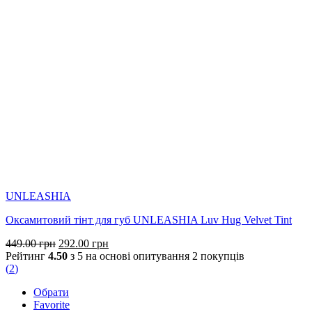
UNLEASHIA
Оксамитовий тінт для губ UNLEASHIA Luv Hug Velvet Tint
Оригінальна
Поточна
449.00
грн
292.00
грн
ціна:
ціна:
Рейтинг
4.50
з 5 на основі опитування
2
покупців
449.00 грн.
292.00 грн.
(
2
)
Обрати
Favorite