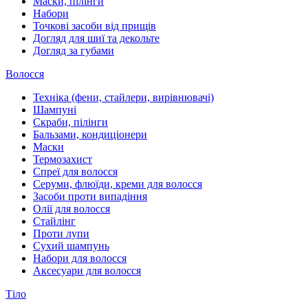
Маски, пілінги
Набори
Точкові засоби від прищів
Догляд для шиї та декольте
Догляд за губами
Волосся
Техніка (фени, стайлери, вирівнювачі)
Шампуні
Скраби, пілінги
Бальзами, кондиціонери
Маски
Термозахист
Спреї для волосся
Серуми, флюїди, креми для волосся
Засоби проти випадіння
Олії для волосся
Стайлінг
Проти лупи
Сухий шампунь
Набори для волосся
Аксесуари для волосся
Тіло