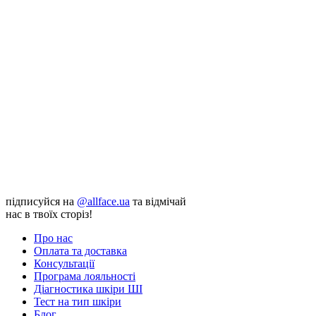
підписуйся на
@allface.ua
та відмічай
нас в твоїх сторіз!
Про нас
Оплата та доставка
Консультації
Програма лояльності
Діагностика шкіри ШІ
Тест на тип шкіри
Блог