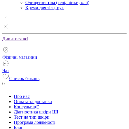
Очищення тіла (гелі, пінки, олії)
Креми для тіла, рук
Дивитися всі
Фізичні магазини
Чат
Список бажань
0
Про нас
Оплата та доставка
Консультації
Діагностика шкіри ШІ
Тест на тип шкіри
Програма лояльності
Блог