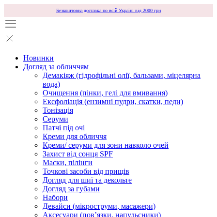
Безкоштовна доставка по всій Україні від 2000 грн
Новинки
Догляд за обличчям
Демакіяж (гідрофільні олії, бальзами, міцелярна
вода)
Очищення (пінки, гелі для вмивання)
Ексфоліація (ензимні пудри, скатки, педи)
Тонізація
Серуми
Патчі під очі
Креми для обличчя
Креми/ серуми для зони навколо очей
Захист від сонця SPF
Маски, пілінги
Точкові засоби від прищів
Догляд для шиї та декольте
Догляд за губами
Набори
Девайси (мікроструми, масажери)
Аксесуари (повʼязки, напульсники)