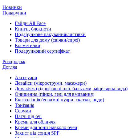
Новинки
Подарунки
Гайди All Face
Книги, блокноти
Подарункове пакування/листівки
Товари для дому (свічки/спреї)
Косметички
Подарунковий сертифікат
Розпродаж
Догляд
Аксесуари
Девайси (мікроструми, масажери)
Демакіяж (гідрофільні олії, бальзами, міцелярна вода)
Очищення (пінки, гелі для вмивання)
Ексфоліація (ензимні пудри, скатки, педи)
Тонізація
Серуми
Патчі під очі
Креми для обличчя
Креми для зони навколо очей
Захист від сонця SPF