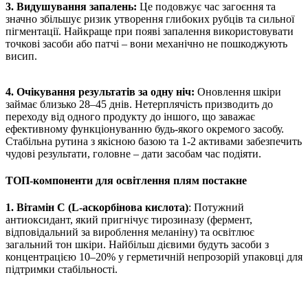
3. Видушування запалень:
Це подовжує час загоєння та
значно збільшує ризик утворення глибоких рубців та сильної
пігментації. Найкраще при появі запалення використовувати
точкові засоби або патчі – вони механічно не пошкоджують
висип.
4. Очікування результатів за одну ніч:
Оновлення шкіри
займає близько 28–45 днів. Нетерплячість призводить до
переходу від одного продукту до іншого, що заважає
ефективному функціонуванню будь-якого окремого засобу.
Стабільна рутина з якісною базою та 1-2 активами забезпечить
чудові результати, головне – дати засобам час подіяти.
ТОП-компоненти для освітлення плям постакне
1. Вітамін С (L-аскорбінова кислота)
: Потужний
антиоксидант, який пригнічує тирозиназу (фермент,
відповідальний за вироблення меланіну) та освітлює
загальний тон шкіри. Найбільш дієвими будуть засоби з
концентрацією 10–20% у герметичній непрозорій упаковці для
підтримки стабільності.