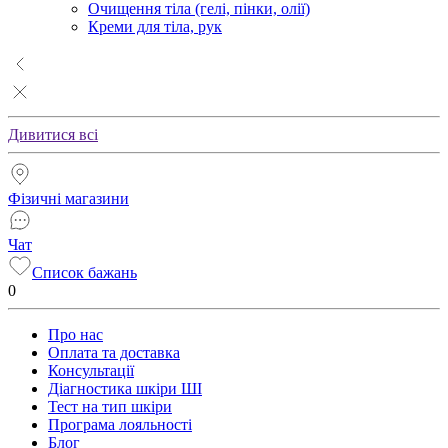
Очищення тіла (гелі, пінки, олії)
Креми для тіла, рук
Дивитися всі
Фізичні магазини
Чат
Список бажань
0
Про нас
Оплата та доставка
Консультації
Діагностика шкіри ШІ
Тест на тип шкіри
Програма лояльності
Блог