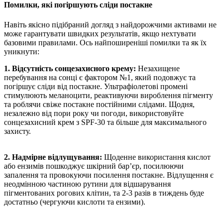
Помилки, які погіршують сліди постакне
Навіть якісно підібраний догляд з найдорожчими активами не
може гарантувати швидких результатів, якщо нехтувати
базовими правилами. Ось найпоширеніші помилки та як їх
уникнути:
1. Відсутність сонцезахисного крему:
Незахищене
перебування на сонці є фактором №1, який подовжує та
погіршує сліди від постакне. Ультрафіолетові промені
стимулюють меланоцити, реактивуючи вироблення пігменту
та роблячи свіже постакне постійними слідами. Щодня,
незалежно від пори року чи погоди, використовуйте
сонцезахисний крем з SPF-30 та більше для максимального
захисту.
2. Надмірне відлущування:
Щоденне використання кислот
або ензимів пошкоджує шкірний бар’єр, посилюючи
запалення та провокуючи посилення постакне. Відлущення є
неодмінною частиною рутини для відшарування
пігментованих рогових клітин, та 2-3 разів в тиждень буде
достатньо (чергуючи кислоти та ензими).