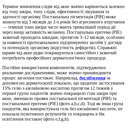
Терміни зникнення слідів від акне значно варіюються залежно
від тону шкіри, типу слідів, ефективності лікування та
здатності організму. Постзапальна пігментація (PIH) може
зникнути від 3 місяців до 2-х років без агресивного втручання
— темніші тони шкіри часто мають триваліший період дії
через вищу активність меланіну. Постзапальна еритема (PIE)
зазвичай проходить швидше, протягом 3–12 місяців, особливо
за наявності протизапальних підтримуючих засобів у догляді
та потенціалу організму (відсутність дефіцитів). Справжні
шрами від акне рідко покращуються самостійно і зазвичай
потребують професійних дерматологічних процедур.
Постійне використання компонентів, підтверджених
реальними дослідженнями, може значно пришвидшити
процес загоєння постакне. Наприклад,
дослідження
за
допомогою дерматоскопії показало, що щоденне застосування
15% гелю з азелаїновою кислотою протягом 12 тижнів у
першої групи пацієнтів значно покращило стан шкіри при
акне, зменшило прояви постзапальної пігментації (PIH) та
постзапальної еритеми (PIE) (фото a,b,c,d). Тоді як інша група
пацієнтів, яка використувала гель без азелаїнової кислоти, не
показала позитивних результатів та покращень в бік
освітлення постакне (фото e,f,g,h).