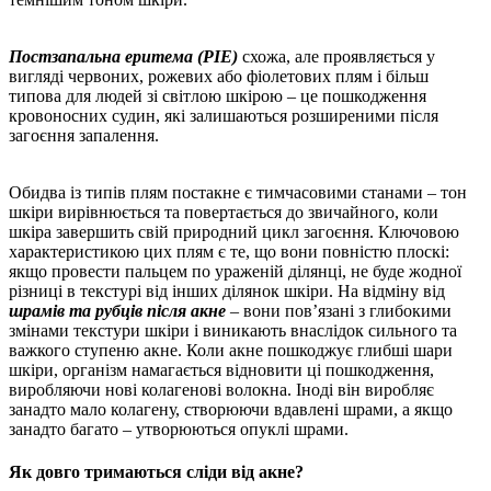
Постзапальна еритема (PIE)
схожа, але проявляється у
вигляді червоних, рожевих або фіолетових плям і більш
типова для людей зі світлою шкірою – це пошкодження
кровоносних судин, які залишаються розширеними після
загоєння запалення.
Обидва із типів плям постакне є тимчасовими станами – тон
шкіри вирівнюється та повертається до звичайного, коли
шкіра завершить свій природний цикл загоєння. Ключовою
характеристикою цих плям є те, що вони повністю плоскі:
якщо провести пальцем по ураженій ділянці, не буде жодної
різниці в текстурі від інших ділянок шкіри. На відміну від
шрамів та рубців після акне
– вони пов’язані з глибокими
змінами текстури шкіри і виникають внаслідок сильного та
важкого ступеню акне. Коли акне пошкоджує глибші шари
шкіри, організм намагається відновити ці пошкодження,
виробляючи нові колагенові волокна. Іноді він виробляє
занадто мало колагену, створюючи вдавлені шрами, а якщо
занадто багато – утворюються опуклі шрами.
Як довго тримаються сліди від акне?