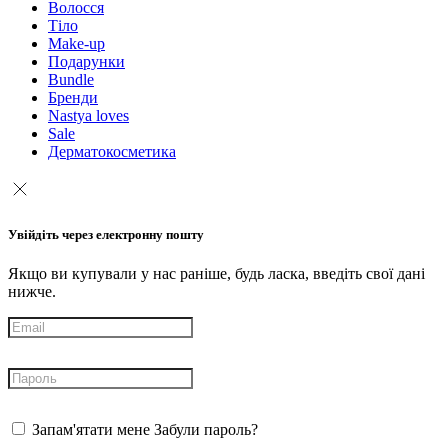
Волосся
Тіло
Make-up
Подарунки
Bundle
Бренди
Nastya loves
Sale
Дерматокосметика
Увійдіть через електронну пошту
Якщо ви купували у нас раніше, будь ласка, введіть свої дані
нижче.
Запам'ятати мене
Забули пароль?