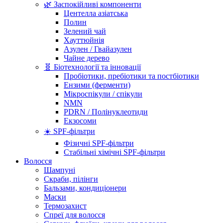
🌿 Заспокійливі компоненти
Центелла азіатська
Полин
Зелений чай
Хауттюйнія
Азулен / Гвайазулен
Чайне дерево
🧬 Біотехнології та інновації
Пробіотики, пребіотики та постбіотики
Ензими (ферменти)
Мікроспікули / спікули
NMN
PDRN / Полінуклеотиди
Екзосоми
☀️ SPF-фільтри
Фізичні SPF-фільтри
Стабільні хімічні SPF-фільтри
Волосся
Шампуні
Скраби, пілінги
Бальзами, кондиціонери
Маски
Термозахист
Спреї для волосся