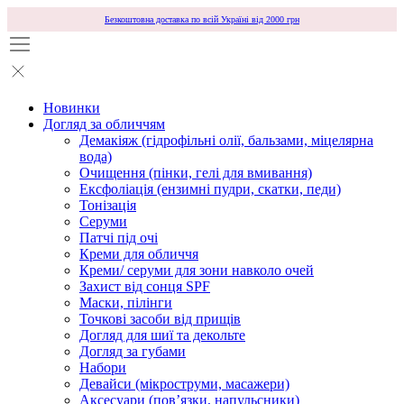
Безкоштовна доставка по всій Україні від 2000 грн
Новинки
Догляд за обличчям
Демакіяж (гідрофільні олії, бальзами, міцелярна
вода)
Очищення (пінки, гелі для вмивання)
Ексфоліація (ензимні пудри, скатки, педи)
Тонізація
Серуми
Патчі під очі
Креми для обличчя
Креми/ серуми для зони навколо очей
Захист від сонця SPF
Маски, пілінги
Точкові засоби від прищів
Догляд для шиї та декольте
Догляд за губами
Набори
Девайси (мікроструми, масажери)
Аксесуари (повʼязки, напульсники)