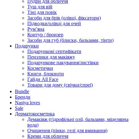
Пудри для обличчя
Туш для вій
Тіні для повік
Засоби для брів (олівці, фіксатори)
Підводки/олівці для очей
Румʼяна
Контур / бронзер
Засоби для губ (блиски, бальзами, тінти)
Подарунки
Подарункові сертифікати
Пензлики для макіяжу
Подарункове пакування/листівки
Косметички
Книги, блокноти
Гайди All Face
Товари для дому (свічки/спреї)
Bundle
Бренди
Nastya loves
Sale
Дерматокосметика
Демакіяж (гідрофільні олії, бальзами, міцелярна
вода)
Очищення (пінки, гелі для вмивання)
Креми для обличчя