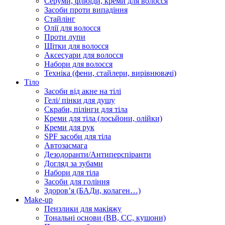
Серуми, флюїди, креми для волосся
Засоби проти випадіння
Стайлінг
Олії для волосся
Проти лупи
Щітки для волосся
Аксесуари для волосся
Набори для волосся
Техніка (фени, стайлери, вирівнювачі)
Тіло
Засоби від акне на тілі
Гелі/ пінки для душу
Скраби, пілінги для тіла
Креми для тіла (лосьйони, олійки)
Креми для рук
SPF засоби для тіла
Автозасмага
Дезодоранти/Антиперспіранти
Догляд за зубами
Набори для тіла
Засоби для гоління
Здоровʼя (БАДи, колаген…)
Make-up
Пензлики для макіяжу
Тональні основи (BB, CC, кушони)