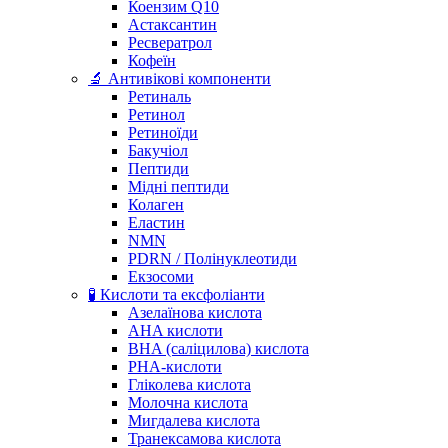
Коензим Q10
Астаксантин
Ресвератрол
Кофеїн
🔬 Антивікові компоненти
Ретиналь
Ретинол
Ретиноїди
Бакучіол
Пептиди
Мідні пептиди
Колаген
Еластин
NMN
PDRN / Полінуклеотиди
Екзосоми
🧪 Кислоти та ексфоліанти
Азелаїнова кислота
AHA кислоти
BHA (саліцилова) кислота
PHA-кислоти
Гліколева кислота
Молочна кислота
Мигдалева кислота
Транексамова кислота