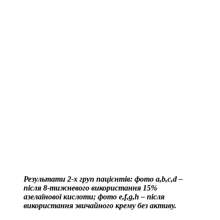
Результати 2-х груп пацієнтів: фото a,b,c,d –
після 8-тижневого використання 15%
азелаїнової кислоти; фото e,f,g,h – після
використання звичайного крему без активу.