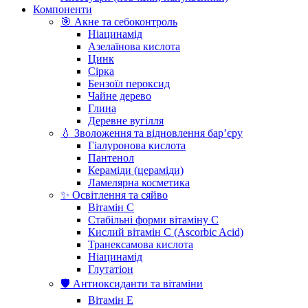
Компоненти
🎯 Акне та себоконтроль
Ніацинамід
Азелаїнова кислота
Цинк
Сірка
Бензоїл пероксид
Чайне дерево
Глина
Деревне вугілля
💧 Зволоження та відновлення бар’єру
Гіалуронова кислота
Пантенол
Кераміди (цераміди)
Ламелярна косметика
✨ Освітлення та сяйво
Вітамін С
Стабільні форми вітаміну С
Кислий вітамін С (Ascorbic Acid)
Транексамова кислота
Ніацинамід
Глутатіон
🛡️ Антиоксиданти та вітаміни
Вітамін Е