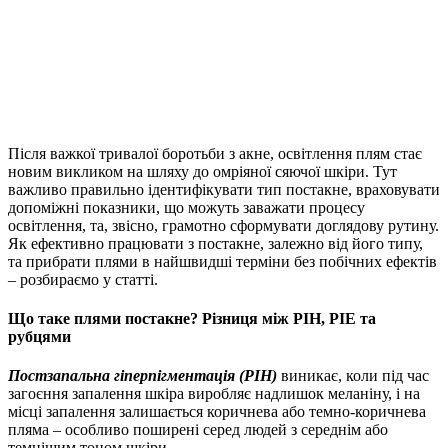
Після важкої тривалої боротьби з акне, освітлення плям стає
новим викликом на шляху до омріяної сяючої шкіри. Тут
важливо правильно ідентифікувати тип постакне, враховувати
допоміжні показники, що можуть заважати процесу
освітлення, та, звісно, грамотно сформувати доглядову рутину.
Як ефективно працювати з постакне, залежно від його типу,
та прибрати плями в найшвидші терміни без побічних ефектів
– розбираємо у статті.
Що таке плями постакне? Різниця між PIH, PIE та
рубцями
Постзапальна гіперпігментація (PIH)
виникає, коли під час
загоєння запалення шкіра виробляє надлишок меланіну, і на
місці запалення залишається коричнева або темно-коричнева
пляма – особливо поширені серед людей з середнім або
темнішим тоном шкіри.