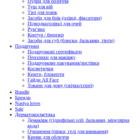
Пудри для обличчя
Туш для вій
Тіні для повік
Засоби для брів (олівці, фіксатори)
Підводки/олівці для очей
Румʼяна
Контур / бронзер
Засоби для губ (блиски, бальзами, тінти)
Подарунки
Подарункові сертифікати
Пензлики для макіяжу
Подарункове пакування/листівки
Косметички
Книги, блокноти
Гайди All Face
Товари для дому (свічки/спреї)
Bundle
Бренди
Nastya loves
Sale
Дерматокосметика
Демакіяж (гідрофільні олії, бальзами, міцелярна
вода)
Очищення (пінки, гелі для вмивання)
Креми для обличчя