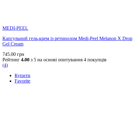
MEDI-PEEL
Капсульний гель-крем із ретинолом Medi-Peel Melanon X Drop
Gel Cream
745.00
грн
Рейтинг
4.00
з 5 на основі опитування
4
покупців
(
4
)
Купити
Favorite