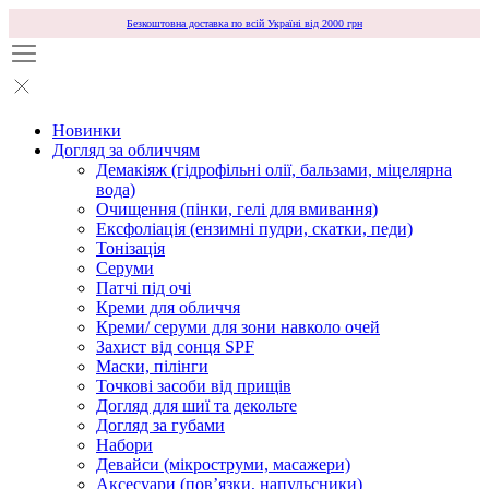
Безкоштовна доставка по всій Україні від 2000 грн
Новинки
Догляд за обличчям
Демакіяж (гідрофільні олії, бальзами, міцелярна
вода)
Очищення (пінки, гелі для вмивання)
Ексфоліація (ензимні пудри, скатки, педи)
Тонізація
Серуми
Патчі під очі
Креми для обличчя
Креми/ серуми для зони навколо очей
Захист від сонця SPF
Маски, пілінги
Точкові засоби від прищів
Догляд для шиї та декольте
Догляд за губами
Набори
Девайси (мікроструми, масажери)
Аксесуари (повʼязки, напульсники)