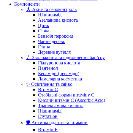
Компоненти
🎯 Акне та себоконтроль
Ніацинамід
Азелаїнова кислота
Цинк
Сірка
Бензоїл пероксид
Чайне дерево
Глина
Деревне вугілля
💧 Зволоження та відновлення бар’єру
Гіалуронова кислота
Пантенол
Кераміди (цераміди)
Ламелярна косметика
✨ Освітлення та сяйво
Вітамін С
Стабільні форми вітаміну С
Кислий вітамін С (Ascorbic Acid)
Транексамова кислота
Ніацинамід
Глутатіон
🛡️ Антиоксиданти та вітаміни
Вітамін Е