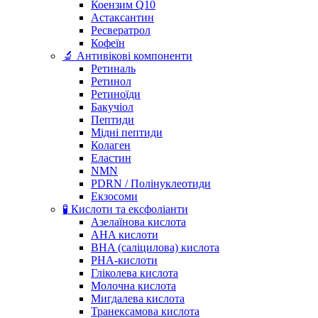
Коензим Q10
Астаксантин
Ресвератрол
Кофеїн
🔬 Антивікові компоненти
Ретиналь
Ретинол
Ретиноїди
Бакучіол
Пептиди
Мідні пептиди
Колаген
Еластин
NMN
PDRN / Полінуклеотиди
Екзосоми
🧪 Кислоти та ексфоліанти
Азелаїнова кислота
AHA кислоти
BHA (саліцилова) кислота
PHA-кислоти
Гліколева кислота
Молочна кислота
Мигдалева кислота
Транексамова кислота