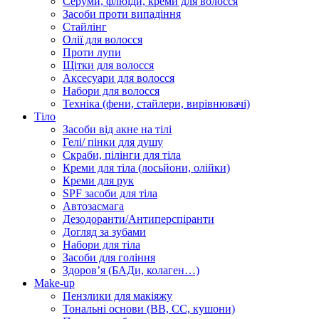
Серуми, флюїди, креми для волосся
Засоби проти випадіння
Стайлінг
Олії для волосся
Проти лупи
Щітки для волосся
Аксесуари для волосся
Набори для волосся
Техніка (фени, стайлери, вирівнювачі)
Тіло
Засоби від акне на тілі
Гелі/ пінки для душу
Скраби, пілінги для тіла
Креми для тіла (лосьйони, олійки)
Креми для рук
SPF засоби для тіла
Автозасмага
Дезодоранти/Антиперспіранти
Догляд за зубами
Набори для тіла
Засоби для гоління
Здоровʼя (БАДи, колаген…)
Make-up
Пензлики для макіяжу
Тональні основи (BB, CC, кушони)