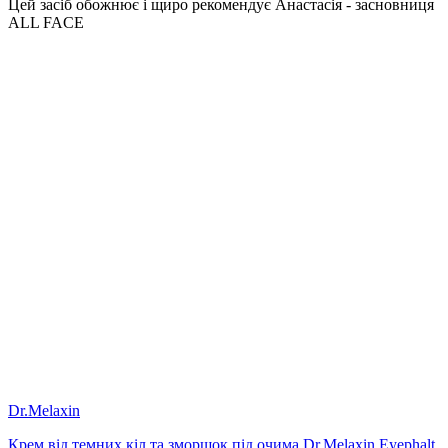
Цей засіб обожнює і щиро рекомендує Анастасія - засновниця
ALL FACE
Чи є протипоказання?
Арбутин зазвичай добре переноситься, але у чутливої шкіри
може викликати легке подразнення при високих
концентраціях або поєднанні з іншими активами.
Доказова база
Клінічні та дерматологічні дослідження підтверджують, що
3% арбутину у комплексі з іншими компонентами здатен
пригнічувати тирозиназу та зменшувати інтенсивність
гіперпігментації при регулярному використанні. Його ефект є
накопичувальним і проявляється поступово.
Dr.Melaxin
Крем від темних кіл та зморшок під очима Dr.Melaxin Eyephalt