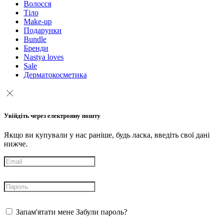
Волосся
Тіло
Make-up
Подарунки
Bundle
Бренди
Nastya loves
Sale
Дерматокосметика
Увійдіть через електронну пошту
Якщо ви купували у нас раніше, будь ласка, введіть свої дані
нижче.
Запам'ятати мене
Забули пароль?