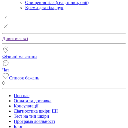
Очищення тіла (гелі, пінки, олії)
Креми для тіла, рук
Дивитися всі
Фізичні магазини
Чат
Список бажань
0
Про нас
Оплата та доставка
Консультації
Діагностика шкіри ШІ
Тест на тип шкіри
Програма лояльності
Блог