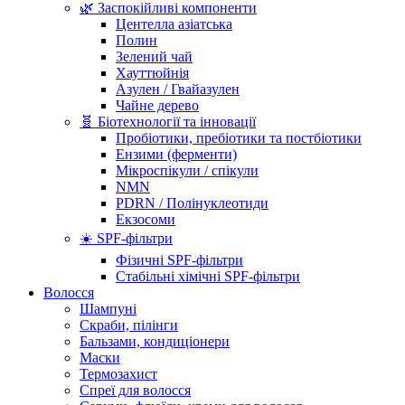
🌿 Заспокійливі компоненти
Центелла азіатська
Полин
Зелений чай
Хауттюйнія
Азулен / Гвайазулен
Чайне дерево
🧬 Біотехнології та інновації
Пробіотики, пребіотики та постбіотики
Ензими (ферменти)
Мікроспікули / спікули
NMN
PDRN / Полінуклеотиди
Екзосоми
☀️ SPF-фільтри
Фізичні SPF-фільтри
Стабільні хімічні SPF-фільтри
Волосся
Шампуні
Скраби, пілінги
Бальзами, кондиціонери
Маски
Термозахист
Спреї для волосся