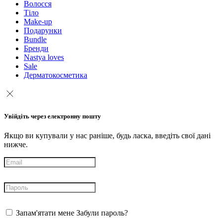
Волосся
Тіло
Make-up
Подарунки
Bundle
Бренди
Nastya loves
Sale
Дерматокосметика
Увійдіть через електронну пошту
Якщо ви купували у нас раніше, будь ласка, введіть свої дані
нижче.
Запам'ятати мене
Забули пароль?