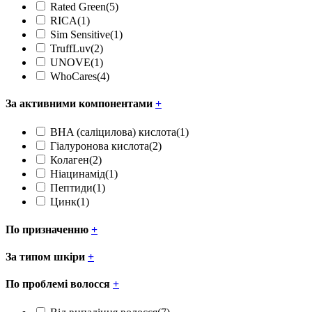
Rated Green
(5)
RICA
(1)
Sim Sensitive
(1)
TruffLuv
(2)
UNOVE
(1)
WhoCares
(4)
За активними компонентами
+
BHA (саліцилова) кислота
(1)
Гіалуронова кислота
(2)
Колаген
(2)
Ніацинамід
(1)
Пептиди
(1)
Цинк
(1)
По призначенню
+
За типом шкіри
+
По проблемі волосся
+