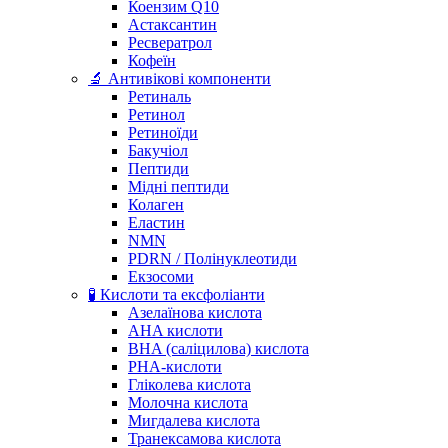
Коензим Q10
Астаксантин
Ресвератрол
Кофеїн
🔬 Антивікові компоненти
Ретиналь
Ретинол
Ретиноїди
Бакучіол
Пептиди
Мідні пептиди
Колаген
Еластин
NMN
PDRN / Полінуклеотиди
Екзосоми
🧪 Кислоти та ексфоліанти
Азелаїнова кислота
AHA кислоти
BHA (саліцилова) кислота
PHA-кислоти
Гліколева кислота
Молочна кислота
Мигдалева кислота
Транексамова кислота