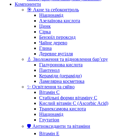
Компоненти
🎯 Акне та себоконтроль
Ніацинамід
Азелаїнова кислота
Цинк
Сірка
Бензоїл пероксид
Чайне дерево
Глина
Деревне вугілля
💧 Зволоження та відновлення бар’єру
Гіалуронова кислота
Пантенол
Кераміди (цераміди)
Ламелярна косметика
✨ Освітлення та сяйво
Вітамін С
Стабільні форми вітаміну С
Кислий вітамін С (Ascorbic Acid)
Транексамова кислота
Ніацинамід
Глутатіон
🛡️ Антиоксиданти та вітаміни
Вітамін Е