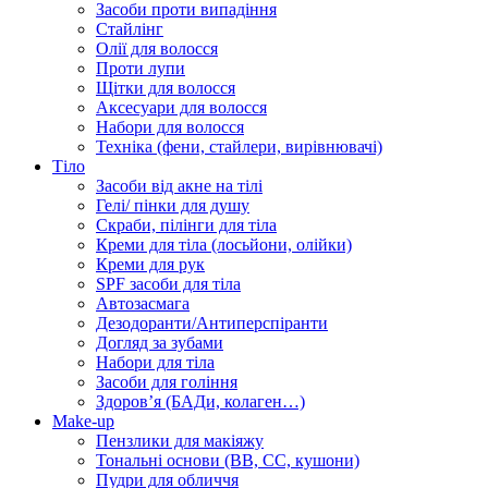
Засоби проти випадіння
Стайлінг
Олії для волосся
Проти лупи
Щітки для волосся
Аксесуари для волосся
Набори для волосся
Техніка (фени, стайлери, вирівнювачі)
Тіло
Засоби від акне на тілі
Гелі/ пінки для душу
Скраби, пілінги для тіла
Креми для тіла (лосьйони, олійки)
Креми для рук
SPF засоби для тіла
Автозасмага
Дезодоранти/Антиперспіранти
Догляд за зубами
Набори для тіла
Засоби для гоління
Здоровʼя (БАДи, колаген…)
Make-up
Пензлики для макіяжу
Тональні основи (BB, CC, кушони)
Пудри для обличчя