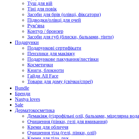
Туш для вій
Тіні для повік
Засоби для брів (олівці, фіксатори)
Підводки/олівці для очей
Румʼяна
Контур / бронзер
Засоби для губ (блиски, бальзами, тінти)
Подарунки
Подарункові сертифікати
Пензлики для макіяжу
Подарункове пакування/листівки
Косметички
Книги, блокноти
Гайди All Face
Товари для дому (свічки/спреї)
Bundle
Бренди
Nastya loves
Sale
Дерматокосметика
Демакіяж (гідрофільні олії, бальзами, міцелярна вода
Очищення (пінки, гелі для вмивання)
Креми для обличчя
Очищення тіла (гелі, пінки, олії)
Креми для тіла, рук