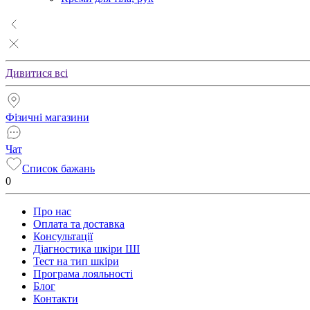
Дивитися всі
Фізичні магазини
Чат
Список бажань
0
Про нас
Оплата та доставка
Консультації
Діагностика шкіри ШІ
Тест на тип шкіри
Програма лояльності
Блог
Контакти