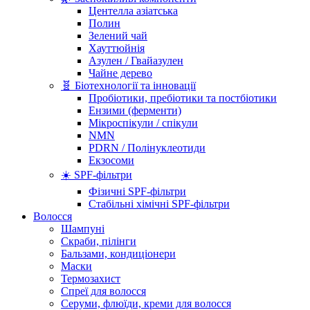
Центелла азіатська
Полин
Зелений чай
Хауттюйнія
Азулен / Гвайазулен
Чайне дерево
🧬 Біотехнології та інновації
Пробіотики, пребіотики та постбіотики
Ензими (ферменти)
Мікроспікули / спікули
NMN
PDRN / Полінуклеотиди
Екзосоми
☀️ SPF-фільтри
Фізичні SPF-фільтри
Стабільні хімічні SPF-фільтри
Волосся
Шампуні
Скраби, пілінги
Бальзами, кондиціонери
Маски
Термозахист
Спреї для волосся
Серуми, флюїди, креми для волосся