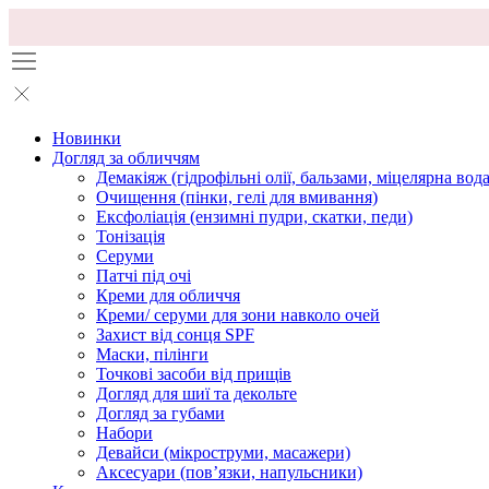
Новинки
Догляд за обличчям
Демакіяж (гідрофільні олії, бальзами, міцелярна вода
Очищення (пінки, гелі для вмивання)
Ексфоліація (ензимні пудри, скатки, педи)
Тонізація
Серуми
Патчі під очі
Креми для обличчя
Креми/ серуми для зони навколо очей
Захист від сонця SPF
Маски, пілінги
Точкові засоби від прищів
Догляд для шиї та декольте
Догляд за губами
Набори
Девайси (мікроструми, масажери)
Аксесуари (повʼязки, напульсники)