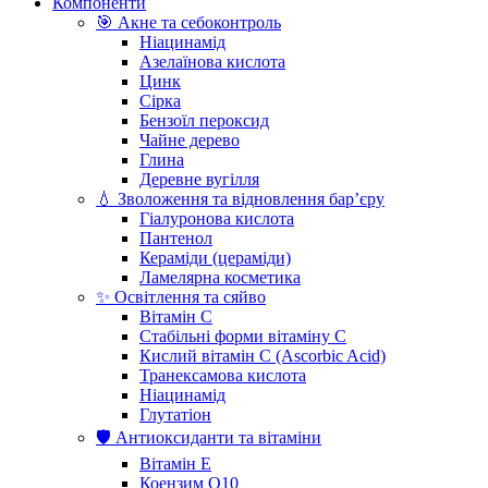
Компоненти
🎯 Акне та себоконтроль
Ніацинамід
Азелаїнова кислота
Цинк
Сірка
Бензоїл пероксид
Чайне дерево
Глина
Деревне вугілля
💧 Зволоження та відновлення бар’єру
Гіалуронова кислота
Пантенол
Кераміди (цераміди)
Ламелярна косметика
✨ Освітлення та сяйво
Вітамін С
Стабільні форми вітаміну С
Кислий вітамін С (Ascorbic Acid)
Транексамова кислота
Ніацинамід
Глутатіон
🛡️ Антиоксиданти та вітаміни
Вітамін Е
Коензим Q10