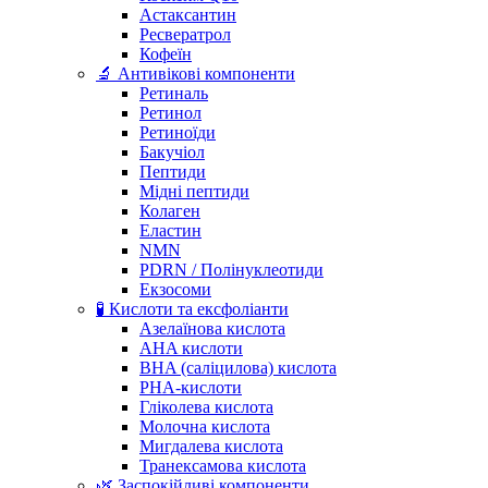
Астаксантин
Ресвератрол
Кофеїн
🔬 Антивікові компоненти
Ретиналь
Ретинол
Ретиноїди
Бакучіол
Пептиди
Мідні пептиди
Колаген
Еластин
NMN
PDRN / Полінуклеотиди
Екзосоми
🧪 Кислоти та ексфоліанти
Азелаїнова кислота
AHA кислоти
BHA (саліцилова) кислота
PHA-кислоти
Гліколева кислота
Молочна кислота
Мигдалева кислота
Транексамова кислота
🌿 Заспокійливі компоненти