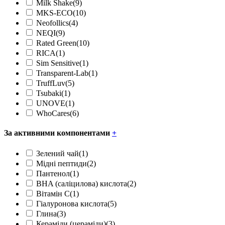
Milk Shake
(9)
MKS-ECO
(10)
Neofollics
(4)
NEQI
(9)
Rated Green
(10)
RICA
(1)
Sim Sensitive
(1)
Transparent-Lab
(1)
TruffLuv
(5)
Tsubaki
(1)
UNOVE
(1)
WhoCares
(6)
За активними компонентами
+
Зелений чай
(1)
Мідні пептиди
(2)
Пантенол
(1)
BHA (саліцилова) кислота
(2)
Вітамін С
(1)
Гіалуронова кислота
(5)
Глина
(3)
Кераміди (цераміди)
(3)