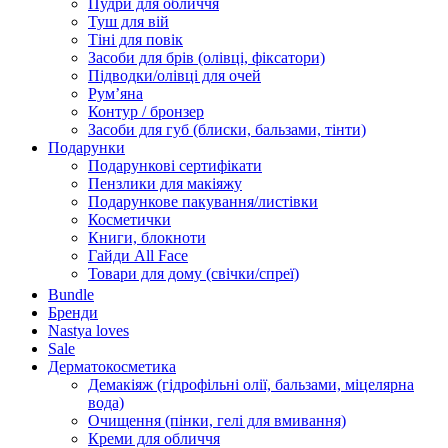
Пудри для обличчя
Туш для вій
Тіні для повік
Засоби для брів (олівці, фіксатори)
Підводки/олівці для очей
Румʼяна
Контур / бронзер
Засоби для губ (блиски, бальзами, тінти)
Подарунки
Подарункові сертифікати
Пензлики для макіяжу
Подарункове пакування/листівки
Косметички
Книги, блокноти
Гайди All Face
Товари для дому (свічки/спреї)
Bundle
Бренди
Nastya loves
Sale
Дерматокосметика
Демакіяж (гідрофільні олії, бальзами, міцелярна
вода)
Очищення (пінки, гелі для вмивання)
Креми для обличчя