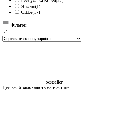
Республіка Корея
(27)
Японія
(1)
США
(17)
Фільтри
bestseller
Цей засіб замовляють найчастіше