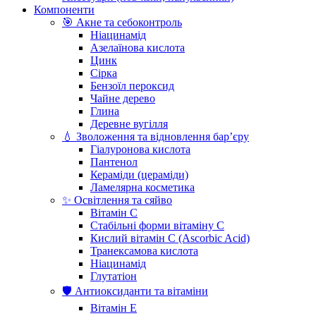
Компоненти
🎯 Акне та себоконтроль
Ніацинамід
Азелаїнова кислота
Цинк
Сірка
Бензоїл пероксид
Чайне дерево
Глина
Деревне вугілля
💧 Зволоження та відновлення бар’єру
Гіалуронова кислота
Пантенол
Кераміди (цераміди)
Ламелярна косметика
✨ Освітлення та сяйво
Вітамін С
Стабільні форми вітаміну С
Кислий вітамін С (Ascorbic Acid)
Транексамова кислота
Ніацинамід
Глутатіон
🛡️ Антиоксиданти та вітаміни
Вітамін Е