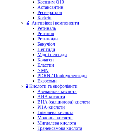
Коензим Q10
Астаксантин
Ресвератрол
Кофеїн
🔬 Антивікові компоненти
Ретиналь
Ретинол
Ретиноїди
Бакучіол
Пептиди
Мідні пептиди
Колаген
Еластин
NMN
PDRN / Полінуклеотиди
Екзосоми
🧪 Кислоти та ексфоліанти
Азелаїнова кислота
AHA кислоти
BHA (саліцилова) кислота
PHA-кислоти
Гліколева кислота
Молочна кислота
Мигдалева кислота
Транексамова кислота