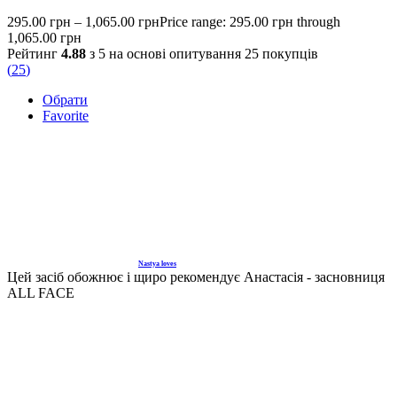
295.00
грн
–
1,065.00
грн
Price range: 295.00 грн through
1,065.00 грн
Рейтинг
4.88
з 5 на основі опитування
25
покупців
(
25
)
Обрати
Favorite
Nastya loves
Цей засіб обожнює і щиро рекомендує Анастасія - засновниця
ALL FACE