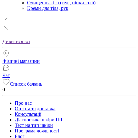
Очищення тіла (гелі, пінки, олії)
Креми для тіла, рук
Дивитися всі
Фізичні магазини
Чат
Список бажань
0
Про нас
Оплата та доставка
Консультації
Діагностика шкіри ШІ
Тест на тип шкіри
Програма лояльності
Блог