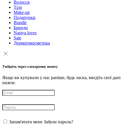
Волосся
Тіло
Make-up
Подарунки
Bundle
Бренди
Nastya loves
Sale
Дерматокосметика
Увійдіть через електронну пошту
Якщо ви купували у нас раніше, будь ласка, введіть свої дані
нижче.
Запам'ятати мене
Забули пароль?