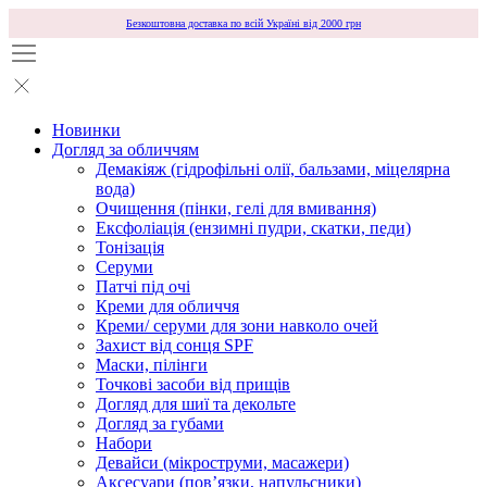
Безкоштовна доставка по всій Україні від 2000 грн
Новинки
Догляд за обличчям
Демакіяж (гідрофільні олії, бальзами, міцелярна
вода)
Очищення (пінки, гелі для вмивання)
Ексфоліація (ензимні пудри, скатки, педи)
Тонізація
Серуми
Патчі під очі
Креми для обличчя
Креми/ серуми для зони навколо очей
Захист від сонця SPF
Маски, пілінги
Точкові засоби від прищів
Догляд для шиї та декольте
Догляд за губами
Набори
Девайси (мікроструми, масажери)
Аксесуари (повʼязки, напульсники)