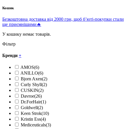
Кошик
Безкоштовна доставка від 2000 грн, щоб б’юті-покупки стали
ще приємнішими🔥
У кошику немає товарів.
Фільтр
Бренди
+
AMOS
(6)
ANILLO
(6)
Bjorn Axen
(2)
Curly Shyll
(2)
CUSKIN
(2)
Davroe
(26)
Dr.ForHair
(1)
Goldwell
(2)
Keen Strok
(10)
Kristin Ess
(4)
Mediceuticals
(3)