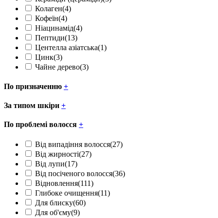
Колаген
(4)
Кофеїн
(4)
Ніацинамід
(4)
Пептиди
(13)
Центелла азіатська
(1)
Цинк
(3)
Чайне дерево
(3)
По призначенню
+
За типом шкіри
+
По проблемі волосся
+
Від випадіння волосся
(27)
Від жирності
(27)
Від лупи
(17)
Від посіченого волосся
(36)
Відновлення
(111)
Глибоке очищення
(11)
Для блиску
(60)
Для об'єму
(9)