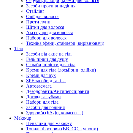
Серуми, флюїди, креми для волосся
Засоби проти випадіння
Стайлінг
Олії для волосся
Проти лупи
Щітки для волосся
Аксесуари для волосся
Набори для волосся
Техніка (фени, стайлери, вирівнювачі)
Тіло
Засоби від акне на тілі
Гелі/ пінки для душу
Скраби, пілінги для тіла
Креми для тіла (лосьйони, олійки)
Креми для рук
SPF засоби для тіла
Автозасмага
Дезодоранти/Антиперспіранти
Догляд за зубами
Набори для тіла
Засоби для гоління
Здоровʼя (БАДи, колаген…)
Make-up
Пензлики для макіяжу
Тональні основи (BB, CC, кушони)