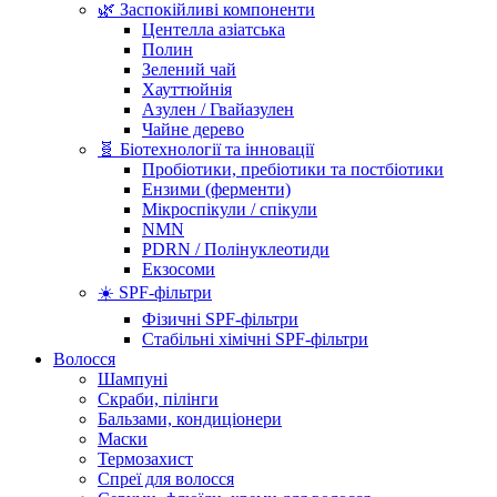
🌿 Заспокійливі компоненти
Центелла азіатська
Полин
Зелений чай
Хауттюйнія
Азулен / Гвайазулен
Чайне дерево
🧬 Біотехнології та інновації
Пробіотики, пребіотики та постбіотики
Ензими (ферменти)
Мікроспікули / спікули
NMN
PDRN / Полінуклеотиди
Екзосоми
☀️ SPF-фільтри
Фізичні SPF-фільтри
Стабільні хімічні SPF-фільтри
Волосся
Шампуні
Скраби, пілінги
Бальзами, кондиціонери
Маски
Термозахист
Спреї для волосся