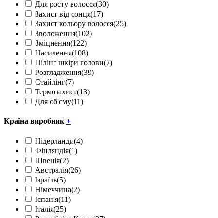
Для росту волосся
(30)
Захист від сонця
(17)
Захист кольору волосся
(25)
Зволоження
(102)
Зміцнення
(122)
Насичення
(108)
Пілінг шкіри голови
(7)
Розгладження
(39)
Стайлінг
(7)
Термозахист
(13)
Для об'єму
(11)
Країна виробник
+
Нідерланди
(4)
Фінляндія
(1)
Швеція
(2)
Австралія
(26)
Ізраїль
(5)
Німеччина
(2)
Іспанія
(11)
Італія
(25)