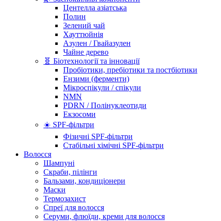
Центелла азіатська
Полин
Зелений чай
Хауттюйнія
Азулен / Гвайазулен
Чайне дерево
🧬 Біотехнології та інновації
Пробіотики, пребіотики та постбіотики
Ензими (ферменти)
Мікроспікули / спікули
NMN
PDRN / Полінуклеотиди
Екзосоми
☀️ SPF-фільтри
Фізичні SPF-фільтри
Стабільні хімічні SPF-фільтри
Волосся
Шампуні
Скраби, пілінги
Бальзами, кондиціонери
Маски
Термозахист
Спреї для волосся
Серуми, флюїди, креми для волосся