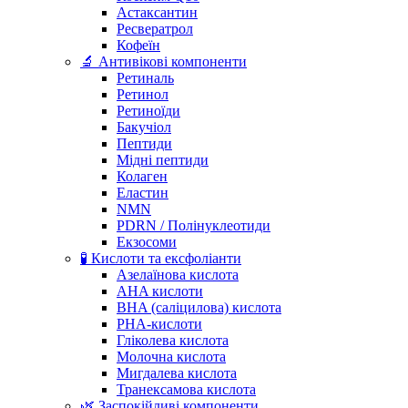
Астаксантин
Ресвератрол
Кофеїн
🔬 Антивікові компоненти
Ретиналь
Ретинол
Ретиноїди
Бакучіол
Пептиди
Мідні пептиди
Колаген
Еластин
NMN
PDRN / Полінуклеотиди
Екзосоми
🧪 Кислоти та ексфоліанти
Азелаїнова кислота
AHA кислоти
BHA (саліцилова) кислота
PHA-кислоти
Гліколева кислота
Молочна кислота
Мигдалева кислота
Транексамова кислота
🌿 Заспокійливі компоненти