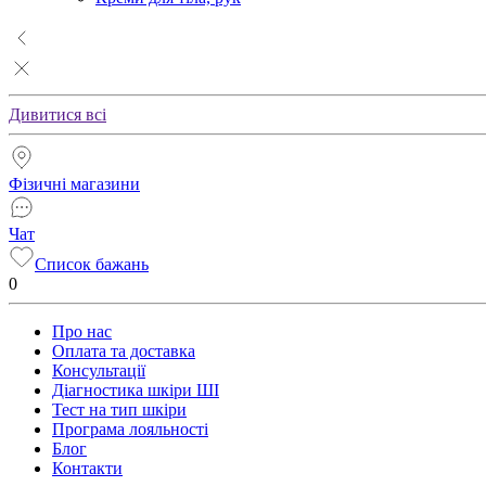
Дивитися всі
Фізичні магазини
Чат
Список бажань
0
Про нас
Оплата та доставка
Консультації
Діагностика шкіри ШІ
Тест на тип шкіри
Програма лояльності
Блог
Контакти