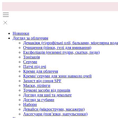
Новинки
Догляд за обличчям
Демакіяж (гідрофільні олії, бальзами, міцелярна вода
Очищення (пінки, гелі для вмивання)
Ексфоліація (ензимні пудри, скатки, педи)
Тонізація
Серуми
Патчі під очі
Креми для обличчя
Креми/ серуми для зони навколо очей
Захист від сонця SPF
Маски, пілінги
Точкові засоби від прищів
Догляд для шиї та декольте
Догляд за губами
Набори
Девайси (мікроструми, масажери)
Аксесуари (повʼязки, напульсники)