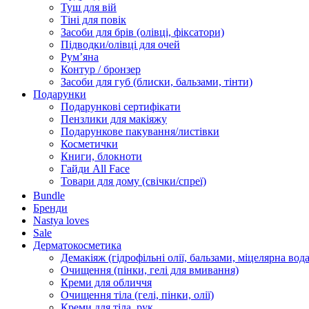
Туш для вій
Тіні для повік
Засоби для брів (олівці, фіксатори)
Підводки/олівці для очей
Румʼяна
Контур / бронзер
Засоби для губ (блиски, бальзами, тінти)
Подарунки
Подарункові сертифікати
Пензлики для макіяжу
Подарункове пакування/листівки
Косметички
Книги, блокноти
Гайди All Face
Товари для дому (свічки/спреї)
Bundle
Бренди
Nastya loves
Sale
Дерматокосметика
Демакіяж (гідрофільні олії, бальзами, міцелярна вода
Очищення (пінки, гелі для вмивання)
Креми для обличчя
Очищення тіла (гелі, пінки, олії)
Креми для тіла, рук