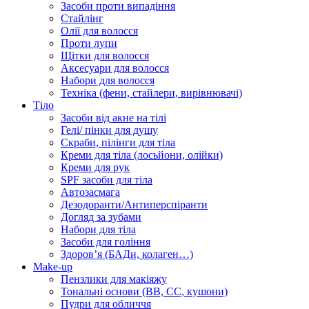
Засоби проти випадіння
Стайлінг
Олії для волосся
Проти лупи
Щітки для волосся
Аксесуари для волосся
Набори для волосся
Техніка (фени, стайлери, вирівнювачі)
Тіло
Засоби від акне на тілі
Гелі/ пінки для душу
Скраби, пілінги для тіла
Креми для тіла (лосьйони, олійки)
Креми для рук
SPF засоби для тіла
Автозасмага
Дезодоранти/Антиперспіранти
Догляд за зубами
Набори для тіла
Засоби для гоління
Здоровʼя (БАДи, колаген…)
Make-up
Пензлики для макіяжу
Тональні основи (BB, CC, кушони)
Пудри для обличчя