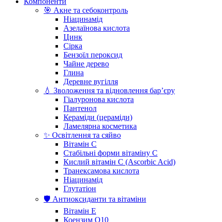
Компоненти
🎯 Акне та себоконтроль
Ніацинамід
Азелаїнова кислота
Цинк
Сірка
Бензоїл пероксид
Чайне дерево
Глина
Деревне вугілля
💧 Зволоження та відновлення бар’єру
Гіалуронова кислота
Пантенол
Кераміди (цераміди)
Ламелярна косметика
✨ Освітлення та сяйво
Вітамін С
Стабільні форми вітаміну С
Кислий вітамін С (Ascorbic Acid)
Транексамова кислота
Ніацинамід
Глутатіон
🛡️ Антиоксиданти та вітаміни
Вітамін Е
Коензим Q10