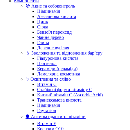
Компоненти
🎯 Акне та себоконтроль
Ніацинамід
Азелаїнова кислота
Цинк
Сірка
Бензоїл пероксид
Чайне дерево
Глина
Деревне вугілля
💧 Зволоження та відновлення бар’єру
Гіалуронова кислота
Пантенол
Кераміди (цераміди)
Ламелярна косметика
✨ Освітлення та сяйво
Вітамін С
Стабільні форми вітаміну С
Кислий вітамін С (Ascorbic Acid)
Транексамова кислота
Ніацинамід
Глутатіон
🛡️ Антиоксиданти та вітаміни
Вітамін Е
Коензим Q10