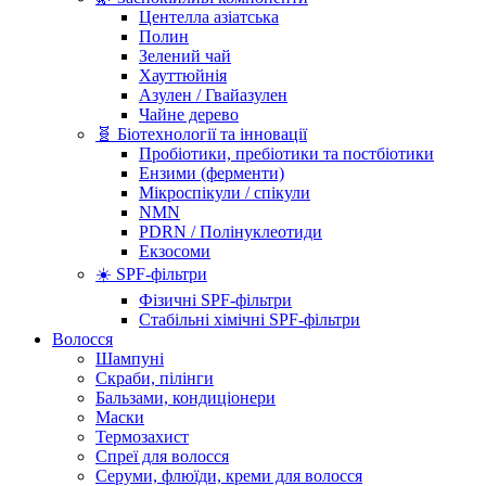
Центелла азіатська
Полин
Зелений чай
Хауттюйнія
Азулен / Гвайазулен
Чайне дерево
🧬 Біотехнології та інновації
Пробіотики, пребіотики та постбіотики
Ензими (ферменти)
Мікроспікули / спікули
NMN
PDRN / Полінуклеотиди
Екзосоми
☀️ SPF-фільтри
Фізичні SPF-фільтри
Стабільні хімічні SPF-фільтри
Волосся
Шампуні
Скраби, пілінги
Бальзами, кондиціонери
Маски
Термозахист
Спреї для волосся
Серуми, флюїди, креми для волосся