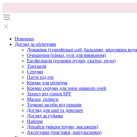
Новинки
Догляд за обличчям
Демакіяж (гідрофільні олії, бальзами, міцелярна вода
Очищення (пінки, гелі для вмивання)
Ексфоліація (ензимні пудри, скатки, педи)
Тонізація
Серуми
Патчі під очі
Креми для обличчя
Креми/ серуми для зони навколо очей
Захист від сонця SPF
Маски, пілінги
Точкові засоби від прищів
Догляд для шиї та декольте
Догляд за губами
Набори
Девайси (мікроструми, масажери)
Аксесуари (повʼязки, напульсники)