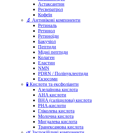
Астаксантин
Ресвератрол
Кофеїн
🔬 Антивікові компоненти
Ретиналь
Ретинол
Ретиноїди
Бакучіол
Пептиди
Мідні пептиди
Колаген
Еластин
NMN
PDRN / Полінуклеотиди
Екзосоми
🧪 Кислоти та ексфоліанти
Азелаїнова кислота
AHA кислоти
BHA (саліцилова) кислота
PHA-кислоти
Гліколева кислота
Молочна кислота
Мигдалева кислота
Транексамова кислота
🌿 Заспокійливі компоненти