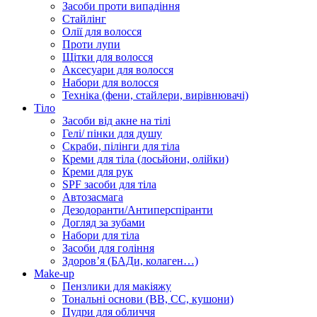
Засоби проти випадіння
Стайлінг
Олії для волосся
Проти лупи
Щітки для волосся
Аксесуари для волосся
Набори для волосся
Техніка (фени, стайлери, вирівнювачі)
Тіло
Засоби від акне на тілі
Гелі/ пінки для душу
Скраби, пілінги для тіла
Креми для тіла (лосьйони, олійки)
Креми для рук
SPF засоби для тіла
Автозасмага
Дезодоранти/Антиперспіранти
Догляд за зубами
Набори для тіла
Засоби для гоління
Здоровʼя (БАДи, колаген…)
Make-up
Пензлики для макіяжу
Тональні основи (BB, CC, кушони)
Пудри для обличчя