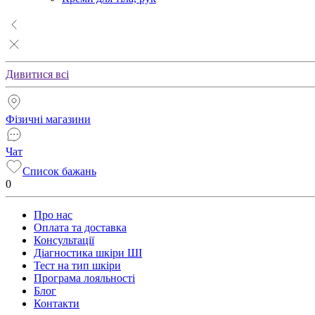
Дивитися всі
Фізичні магазини
Чат
Список бажань
0
Про нас
Оплата та доставка
Консультації
Діагностика шкіри ШІ
Тест на тип шкіри
Програма лояльності
Блог
Контакти