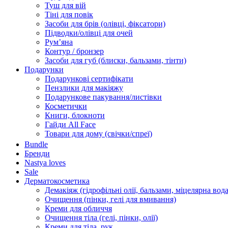
Туш для вій
Тіні для повік
Засоби для брів (олівці, фіксатори)
Підводки/олівці для очей
Румʼяна
Контур / бронзер
Засоби для губ (блиски, бальзами, тінти)
Подарунки
Подарункові сертифікати
Пензлики для макіяжу
Подарункове пакування/листівки
Косметички
Книги, блокноти
Гайди All Face
Товари для дому (свічки/спреї)
Bundle
Бренди
Nastya loves
Sale
Дерматокосметика
Демакіяж (гідрофільні олії, бальзами, міцелярна вода
Очищення (пінки, гелі для вмивання)
Креми для обличчя
Очищення тіла (гелі, пінки, олії)
Креми для тіла, рук