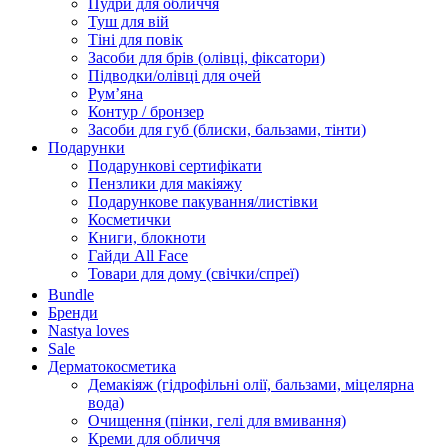
Пудри для обличчя
Туш для вій
Тіні для повік
Засоби для брів (олівці, фіксатори)
Підводки/олівці для очей
Румʼяна
Контур / бронзер
Засоби для губ (блиски, бальзами, тінти)
Подарунки
Подарункові сертифікати
Пензлики для макіяжу
Подарункове пакування/листівки
Косметички
Книги, блокноти
Гайди All Face
Товари для дому (свічки/спреї)
Bundle
Бренди
Nastya loves
Sale
Дерматокосметика
Демакіяж (гідрофільні олії, бальзами, міцелярна
вода)
Очищення (пінки, гелі для вмивання)
Креми для обличчя