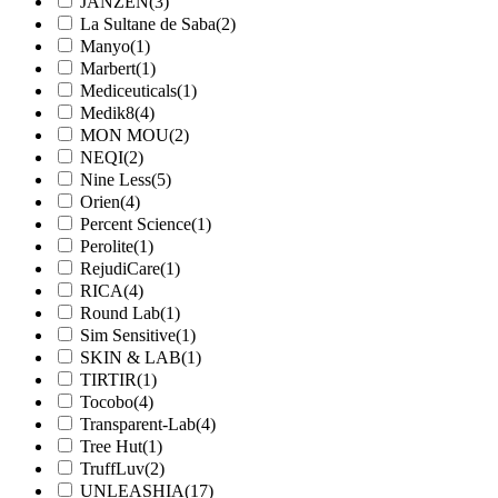
JANZEN
(3)
La Sultane de Saba
(2)
Manyo
(1)
Marbert
(1)
Mediceuticals
(1)
Medik8
(4)
MON MOU
(2)
NEQI
(2)
Nine Less
(5)
Orien
(4)
Percent Science
(1)
Perolite
(1)
RejudiCare
(1)
RICA
(4)
Round Lab
(1)
Sim Sensitive
(1)
SKIN & LAB
(1)
TIRTIR
(1)
Tocobo
(4)
Transparent-Lab
(4)
Tree Hut
(1)
TruffLuv
(2)
UNLEASHIA
(17)