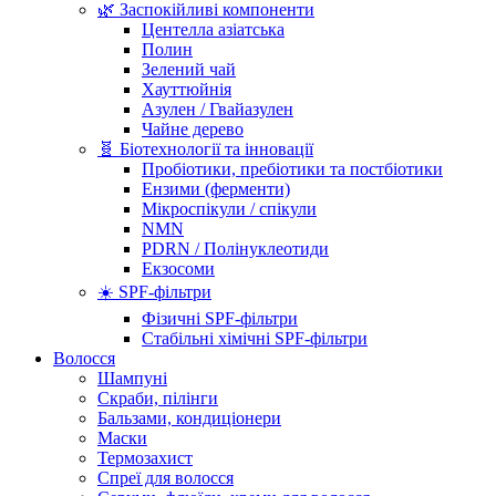
🌿 Заспокійливі компоненти
Центелла азіатська
Полин
Зелений чай
Хауттюйнія
Азулен / Гвайазулен
Чайне дерево
🧬 Біотехнології та інновації
Пробіотики, пребіотики та постбіотики
Ензими (ферменти)
Мікроспікули / спікули
NMN
PDRN / Полінуклеотиди
Екзосоми
☀️ SPF-фільтри
Фізичні SPF-фільтри
Стабільні хімічні SPF-фільтри
Волосся
Шампуні
Скраби, пілінги
Бальзами, кондиціонери
Маски
Термозахист
Спреї для волосся