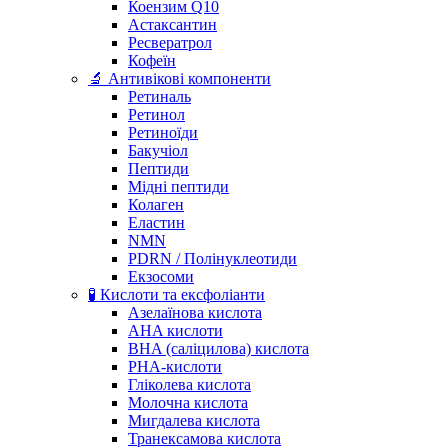
Коензим Q10
Астаксантин
Ресвератрол
Кофеїн
🔬 Антивікові компоненти
Ретиналь
Ретинол
Ретиноїди
Бакучіол
Пептиди
Мідні пептиди
Колаген
Еластин
NMN
PDRN / Полінуклеотиди
Екзосоми
🧪 Кислоти та ексфоліанти
Азелаїнова кислота
AHA кислоти
BHA (саліцилова) кислота
PHA-кислоти
Гліколева кислота
Молочна кислота
Мигдалева кислота
Транексамова кислота