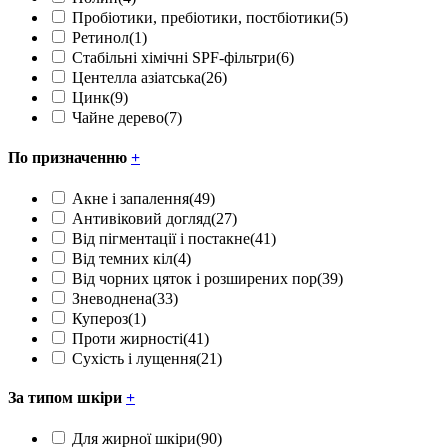
Пробіотики, пребіотики, постбіотики
(5)
Ретинол
(1)
Стабільні хімічні SPF-фільтри
(6)
Центелла азіатська
(26)
Цинк
(9)
Чайне дерево
(7)
По призначенню
+
Акне і запалення
(49)
Антивіковий догляд
(27)
Від пігментації і постакне
(41)
Від темних кіл
(4)
Від чорних цяток і розширених пор
(39)
Зневоднена
(33)
Купероз
(1)
Проти жирності
(41)
Сухість і лущення
(21)
За типом шкіри
+
Для жирної шкіри
(90)