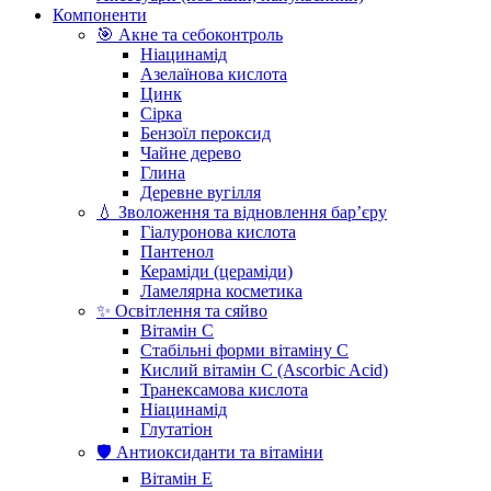
Компоненти
🎯 Акне та себоконтроль
Ніацинамід
Азелаїнова кислота
Цинк
Сірка
Бензоїл пероксид
Чайне дерево
Глина
Деревне вугілля
💧 Зволоження та відновлення бар’єру
Гіалуронова кислота
Пантенол
Кераміди (цераміди)
Ламелярна косметика
✨ Освітлення та сяйво
Вітамін С
Стабільні форми вітаміну С
Кислий вітамін С (Ascorbic Acid)
Транексамова кислота
Ніацинамід
Глутатіон
🛡️ Антиоксиданти та вітаміни
Вітамін Е