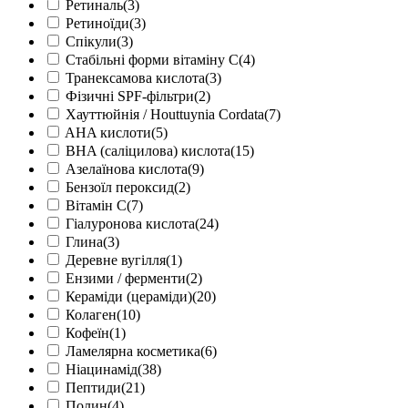
Ретиналь
(3)
Ретиноїди
(3)
Спікули
(3)
Стабільні форми вітаміну С
(4)
Транексамова кислота
(3)
Фізичні SPF-фільтри
(2)
Хауттюйнія / Houttuynia Cordata
(7)
AHA кислоти
(5)
BHA (саліцилова) кислота
(15)
Азелаїнова кислота
(9)
Бензоїл пероксид
(2)
Вітамін С
(7)
Гіалуронова кислота
(24)
Глина
(3)
Деревне вугілля
(1)
Ензими / ферменти
(2)
Кераміди (цераміди)
(20)
Колаген
(10)
Кофеїн
(1)
Ламелярна косметика
(6)
Ніацинамід
(38)
Пептиди
(21)
Полин
(4)