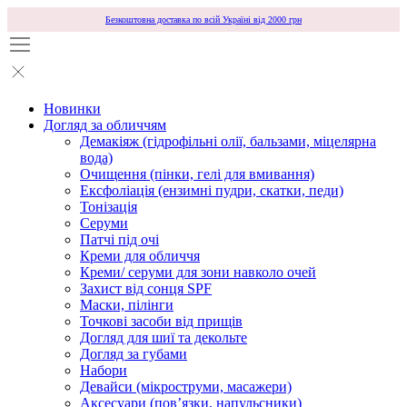
Безкоштовна доставка по всій Україні від 2000 грн
Новинки
Догляд за обличчям
Демакіяж (гідрофільні олії, бальзами, міцелярна
вода)
Очищення (пінки, гелі для вмивання)
Ексфоліація (ензимні пудри, скатки, педи)
Тонізація
Серуми
Патчі під очі
Креми для обличчя
Креми/ серуми для зони навколо очей
Захист від сонця SPF
Маски, пілінги
Точкові засоби від прищів
Догляд для шиї та декольте
Догляд за губами
Набори
Девайси (мікроструми, масажери)
Аксесуари (повʼязки, напульсники)