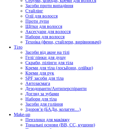
Серуми, флюїди, креми для волосся
Засоби проти випадіння
Стайлінг
Олії для волосся
Проти лупи
Щітки для волосся
Аксесуари для волосся
Набори для волосся
Техніка (фени, стайлери, вирівнювачі)
Тіло
Засоби від акне на тілі
Гелі/ пінки для душу
Скраби, пілінги для тіла
Креми для тіла (лосьйони, олійки)
Креми для рук
SPF засоби для тіла
Автозасмага
Дезодоранти/Антиперспіранти
Догляд за зубами
Набори для тіла
Засоби для гоління
Здоровʼя (БАДи, колаген…)
Make-up
Пензлики для макіяжу
Тональні основи (BB, CC, кушони)