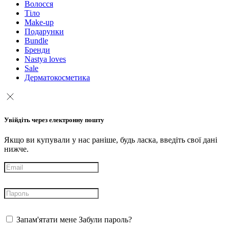
Волосся
Тіло
Make-up
Подарунки
Bundle
Бренди
Nastya loves
Sale
Дерматокосметика
Увійдіть через електронну пошту
Якщо ви купували у нас раніше, будь ласка, введіть свої дані
нижче.
Запам'ятати мене
Забули пароль?