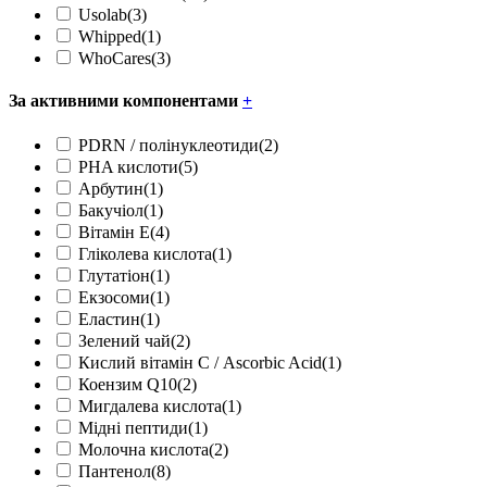
Usolab
(3)
Whipped
(1)
WhoCares
(3)
За активними компонентами
+
PDRN / полінуклеотиди
(2)
PHA кислоти
(5)
Арбутин
(1)
Бакучіол
(1)
Вітамін Е
(4)
Гліколева кислота
(1)
Глутатіон
(1)
Екзосоми
(1)
Еластин
(1)
Зелений чай
(2)
Кислий вітамін С / Ascorbic Acid
(1)
Коензим Q10
(2)
Мигдалева кислота
(1)
Мідні пептиди
(1)
Молочна кислота
(2)
Пантенол
(8)