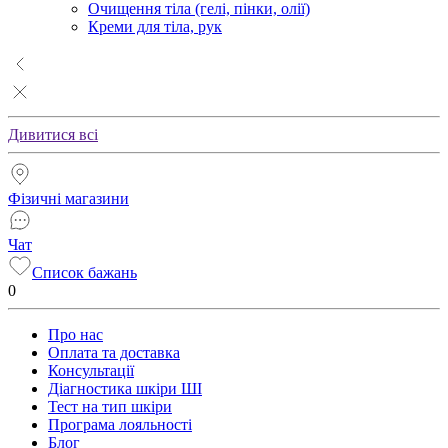
Очищення тіла (гелі, пінки, олії)
Креми для тіла, рук
Дивитися всі
Фізичні магазини
Чат
Список бажань
0
Про нас
Оплата та доставка
Консультації
Діагностика шкіри ШІ
Тест на тип шкіри
Програма лояльності
Блог