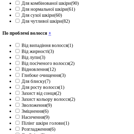
Для комбінованої шкіри
(90)
Для нормальної шкіри
(61)
Для сухої шкіри
(60)
Для чутливої шкіри
(82)
По проблемі волосся
+
Від випадіння волосся
(1)
Від жирності
(3)
Від лупи
(3)
Від посіченого волосся
(2)
Відновлення
(12)
Глибоке очищення
(3)
Для блиску
(7)
Для росту волосся
(1)
Захист від сонця
(2)
Захист кольору волосся
(2)
Зволоження
(9)
Зміцнення
(6)
Насичення
(9)
Пілінг шкіри голови
(1)
Розгладження
(6)