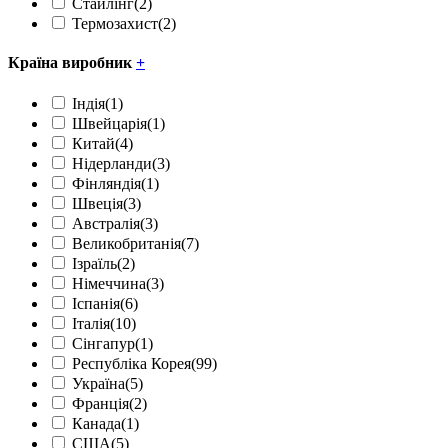
Стайлінг
(2)
Термозахист
(2)
Країна виробник
+
Індія
(1)
Швейцарія
(1)
Китай
(4)
Нідерланди
(3)
Фінляндія
(1)
Швеція
(3)
Австралія
(3)
Великобританія
(7)
Ізраїль
(2)
Німеччина
(3)
Іспанія
(6)
Італія
(10)
Сінгапур
(1)
Республіка Корея
(99)
Україна
(5)
Франція
(2)
Канада
(1)
США
(5)