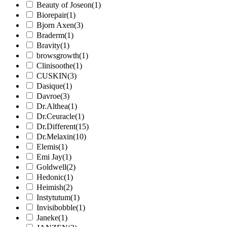
Beauty of Joseon
(1)
Biorepair
(1)
Bjorn Axen
(3)
Braderm
(1)
Bravity
(1)
browsgrowth
(1)
Clinisoothe
(1)
CUSKIN
(3)
Dasique
(1)
Davroe
(3)
Dr.Althea
(1)
Dr.Ceuracle
(1)
Dr.Different
(15)
Dr.Melaxin
(10)
Elemis
(1)
Emi Jay
(1)
Goldwell
(2)
Hedonic
(1)
Heimish
(2)
Instytutum
(1)
Invisibobble
(1)
Janeke
(1)