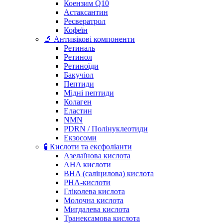
Коензим Q10
Астаксантин
Ресвератрол
Кофеїн
🔬 Антивікові компоненти
Ретиналь
Ретинол
Ретиноїди
Бакучіол
Пептиди
Мідні пептиди
Колаген
Еластин
NMN
PDRN / Полінуклеотиди
Екзосоми
🧪 Кислоти та ексфоліанти
Азелаїнова кислота
AHA кислоти
BHA (саліцилова) кислота
PHA-кислоти
Гліколева кислота
Молочна кислота
Мигдалева кислота
Транексамова кислота