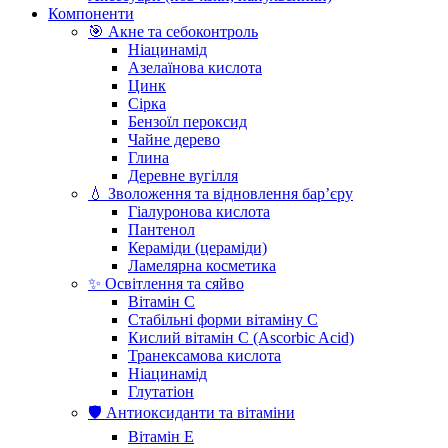
Компоненти
🎯 Акне та себоконтроль
Ніацинамід
Азелаїнова кислота
Цинк
Сірка
Бензоїл пероксид
Чайне дерево
Глина
Деревне вугілля
💧 Зволоження та відновлення бар’єру
Гіалуронова кислота
Пантенол
Кераміди (цераміди)
Ламелярна косметика
✨ Освітлення та сяйво
Вітамін С
Стабільні форми вітаміну С
Кислий вітамін С (Ascorbic Acid)
Транексамова кислота
Ніацинамід
Глутатіон
🛡️ Антиоксиданти та вітаміни
Вітамін Е