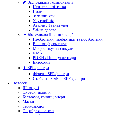
🌿 Заспокійливі компоненти
Центелла азіатська
Полин
Зелений чай
Хауттюйнія
Азулен / Гвайазулен
Чайне дерево
🧬 Біотехнології та інновації
Пробіотики, пребіотики та постбіотики
Ензими (ферменти)
Мікроспікули / спікули
NMN
PDRN / Полінуклеотиди
Екзосоми
☀️ SPF-фільтри
Фізичні SPF-фільтри
Стабільні хімічні SPF-фільтри
Волосся
Шампуні
Скраби, пілінги
Бальзами, кондиціонери
Маски
Термозахист
Спреї для волосся