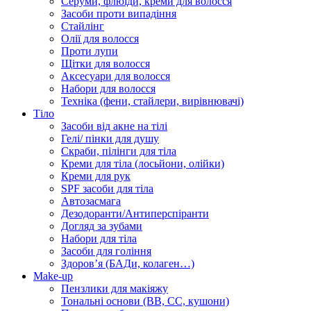
Серуми, флюїди, креми для волосся
Засоби проти випадіння
Стайлінг
Олії для волосся
Проти лупи
Щітки для волосся
Аксесуари для волосся
Набори для волосся
Техніка (фени, стайлери, вирівнювачі)
Тіло
Засоби від акне на тілі
Гелі/ пінки для душу
Скраби, пілінги для тіла
Креми для тіла (лосьйони, олійки)
Креми для рук
SPF засоби для тіла
Автозасмага
Дезодоранти/Антиперспіранти
Догляд за зубами
Набори для тіла
Засоби для гоління
Здоровʼя (БАДи, колаген…)
Make-up
Пензлики для макіяжу
Тональні основи (BB, CC, кушони)