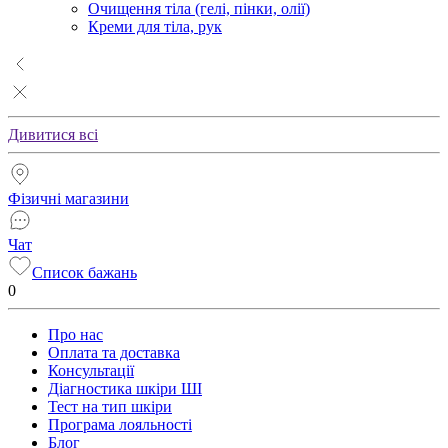
Очищення тіла (гелі, пінки, олії)
Креми для тіла, рук
Дивитися всі
Фізичні магазини
Чат
Список бажань
0
Про нас
Оплата та доставка
Консультації
Діагностика шкіри ШІ
Тест на тип шкіри
Програма лояльності
Блог