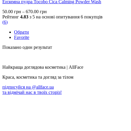
Ензимна пудра Tocobo Cica Calming Powder Wash
Price
50.00
грн
–
670.00
грн
range:
Рейтинг
4.83
з 5 на основі опитування
6
покупців
50.00 грн
(
6
)
through
Обрати
670.00 грн
Favorite
Показано один результат
Найкраща доглядова косметика | AllFace
Краса, косметика та догляд за тілом
підписуйся на
@allface.ua
та відмічай нас в твоїх сторіз!