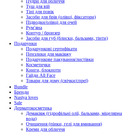
Пудри для обличчя
Туш для вій
Тіні для повік
Засоби для брів (олівці, фіксатори)
Підводки/олівці для очей
Румʼяна
Контур / бронзер
Засоби для губ (блиски, бальзами, тінти)
Подарунки
Подарункові сертифікати
Пензлики для макіяжу
Подарункове пакування/листівки
Косметички
Книги, блокноти
Гайди All Face
Товари для дому (свічки/спреї)
Bundle
Бренди
Nastya loves
Sale
Дерматокосметика
Демакіяж (гідрофільні олії, бальзами, міцелярна
вода)
Очищення (пінки, гелі для вмивання)
Креми для обличчя