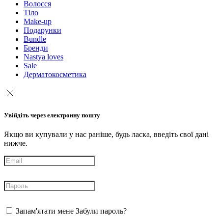
Волосся
Тіло
Make-up
Подарунки
Bundle
Бренди
Nastya loves
Sale
Дерматокосметика
Увійдіть через електронну пошту
Якщо ви купували у нас раніше, будь ласка, введіть свої дані
нижче.
Запам'ятати мене
Забули пароль?