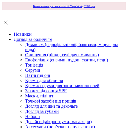
Безкоштовна доставка по всій Україні від 2000 грн
Новинки
Догляд за обличчям
Демакіяж (гідрофільні олії, бальзами, міцелярна
вода)
Очищення (пінки, гелі для вмивання)
Ексфоліація (ензимні пудри, скатки, педи)
Тонізація
Серуми
Патчі під очі
Креми для обличчя
Креми/ серуми для зони навколо очей
Захист від сонця SPF
Маски, пілінги
Точкові засоби від прищів
Догляд для шиї та декольте
Догляд за губами
Набори
Девайси (мікроструми, масажери)
Аксесуари (повʼязки, напульсники)