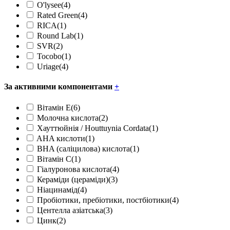
O'lysee
(4)
Rated Green
(4)
RICA
(1)
Round Lab
(1)
SVR
(2)
Tocobo
(1)
Uriage
(4)
За активними компонентами
+
Вітамін Е
(6)
Молочна кислота
(2)
Хауттюйнія / Houttuynia Cordata
(1)
AHA кислоти
(1)
BHA (саліцилова) кислота
(1)
Вітамін С
(1)
Гіалуронова кислота
(4)
Кераміди (цераміди)
(3)
Ніацинамід
(4)
Пробіотики, пребіотики, постбіотики
(4)
Центелла азіатська
(3)
Цинк
(2)