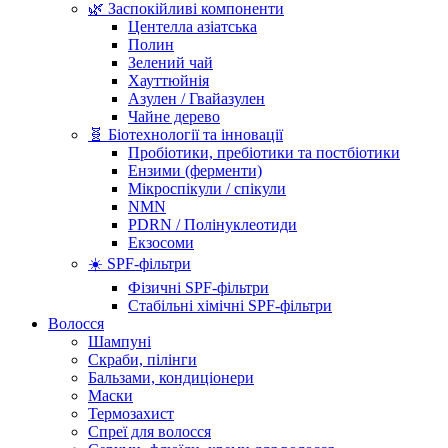
🌿 Заспокійливі компоненти
Центелла азіатська
Полин
Зелений чай
Хауттюйнія
Азулен / Гвайазулен
Чайне дерево
🧬 Біотехнології та інновації
Пробіотики, пребіотики та постбіотики
Ензими (ферменти)
Мікроспікули / спікули
NMN
PDRN / Полінуклеотиди
Екзосоми
☀️ SPF-фільтри
Фізичні SPF-фільтри
Стабільні хімічні SPF-фільтри
Волосся
Шампуні
Скраби, пілінги
Бальзами, кондиціонери
Маски
Термозахист
Спреї для волосся