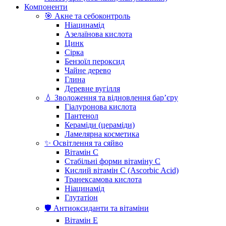
Компоненти
🎯 Акне та себоконтроль
Ніацинамід
Азелаїнова кислота
Цинк
Сірка
Бензоїл пероксид
Чайне дерево
Глина
Деревне вугілля
💧 Зволоження та відновлення бар’єру
Гіалуронова кислота
Пантенол
Кераміди (цераміди)
Ламелярна косметика
✨ Освітлення та сяйво
Вітамін С
Стабільні форми вітаміну С
Кислий вітамін С (Ascorbic Acid)
Транексамова кислота
Ніацинамід
Глутатіон
🛡️ Антиоксиданти та вітаміни
Вітамін Е