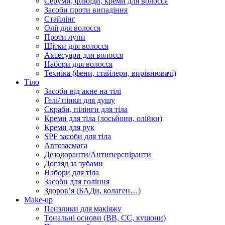
Серуми, флюїди, креми для волосся
Засоби проти випадіння
Стайлінг
Олії для волосся
Проти лупи
Щітки для волосся
Аксесуари для волосся
Набори для волосся
Техніка (фени, стайлери, вирівнювачі)
Тіло
Засоби від акне на тілі
Гелі/ пінки для душу
Скраби, пілінги для тіла
Креми для тіла (лосьйони, олійки)
Креми для рук
SPF засоби для тіла
Автозасмага
Дезодоранти/Антиперспіранти
Догляд за зубами
Набори для тіла
Засоби для гоління
Здоровʼя (БАДи, колаген…)
Make-up
Пензлики для макіяжу
Тональні основи (BB, CC, кушони)