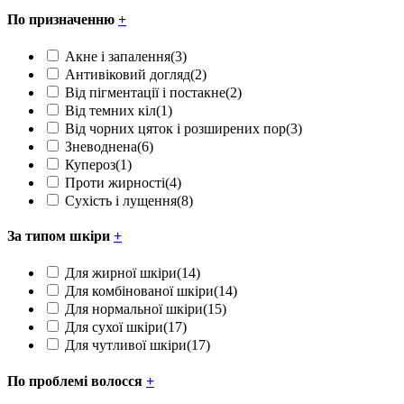
По призначенню
+
Акне і запалення
(3)
Антивіковий догляд
(2)
Від пігментації і постакне
(2)
Від темних кіл
(1)
Від чорних цяток і розширених пор
(3)
Зневоднена
(6)
Купероз
(1)
Проти жирності
(4)
Сухість і лущення
(8)
За типом шкіри
+
Для жирної шкіри
(14)
Для комбінованої шкіри
(14)
Для нормальної шкіри
(15)
Для сухої шкіри
(17)
Для чутливої шкіри
(17)
По проблемі волосся
+