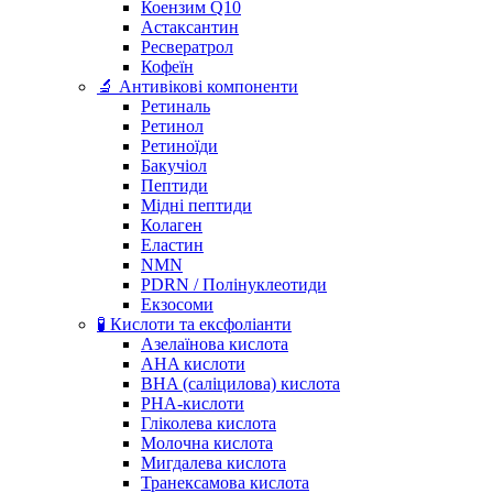
Коензим Q10
Астаксантин
Ресвератрол
Кофеїн
🔬 Антивікові компоненти
Ретиналь
Ретинол
Ретиноїди
Бакучіол
Пептиди
Мідні пептиди
Колаген
Еластин
NMN
PDRN / Полінуклеотиди
Екзосоми
🧪 Кислоти та ексфоліанти
Азелаїнова кислота
AHA кислоти
BHA (саліцилова) кислота
PHA-кислоти
Гліколева кислота
Молочна кислота
Мигдалева кислота
Транексамова кислота