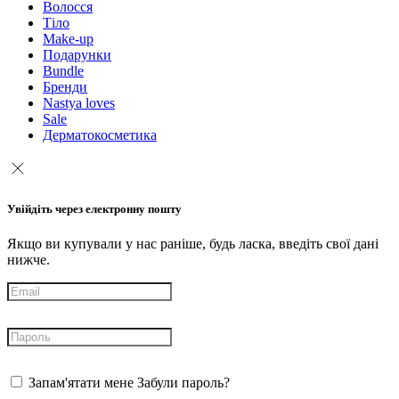
Волосся
Тіло
Make-up
Подарунки
Bundle
Бренди
Nastya loves
Sale
Дерматокосметика
Увійдіть через електронну пошту
Якщо ви купували у нас раніше, будь ласка, введіть свої дані
нижче.
Запам'ятати мене
Забули пароль?