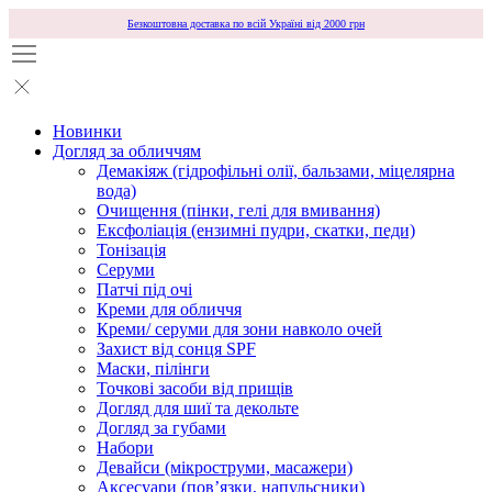
Безкоштовна доставка по всій Україні від 2000 грн
Новинки
Догляд за обличчям
Демакіяж (гідрофільні олії, бальзами, міцелярна
вода)
Очищення (пінки, гелі для вмивання)
Ексфоліація (ензимні пудри, скатки, педи)
Тонізація
Серуми
Патчі під очі
Креми для обличчя
Креми/ серуми для зони навколо очей
Захист від сонця SPF
Маски, пілінги
Точкові засоби від прищів
Догляд для шиї та декольте
Догляд за губами
Набори
Девайси (мікроструми, масажери)
Аксесуари (повʼязки, напульсники)