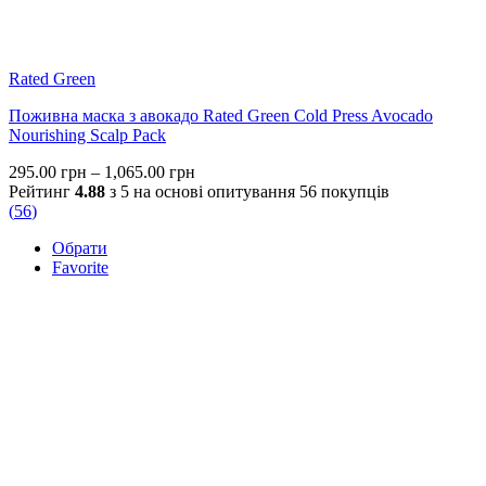
Rated Green
Поживна маска з авокадо Rated Green Cold Press Avocado
Nourishing Scalp Pack
Price
295.00
грн
–
1,065.00
грн
range:
Рейтинг
4.88
з 5 на основі опитування
56
покупців
295.00 грн
(
56
)
through
Обрати
1,065.00 грн
Favorite