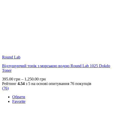
Round Lab
Відлущуючий тонік з морською водою Round Lab 1025 Dokdo
Toner
Price
395.00
грн
–
1,250.00
грн
range:
Рейтинг
4.54
з 5 на основі опитування
76
покупців
395.00 грн
(
76
)
through
Обрати
1,250.00 грн
Favorite