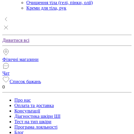
Очищення тіла (гелі, пінки, олії)
Креми для тіла, рук
Дивитися всі
Фізичні магазини
Чат
Список бажань
0
Про нас
Оплата та доставка
Консультації
Діагностика шкіри ШІ
Тест на тип шкіри
Програма лояльності
Блог