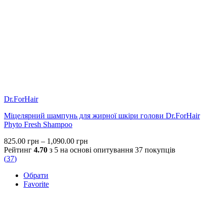
Dr.ForHair
Міцелярний шампунь для жирної шкіри голови Dr.ForHair
Phyto Fresh Shampoo
Price
825.00
грн
–
1,090.00
грн
range:
Рейтинг
4.70
з 5 на основі опитування
37
покупців
825.00 грн
(
37
)
through
Обрати
1,090.00 грн
Favorite