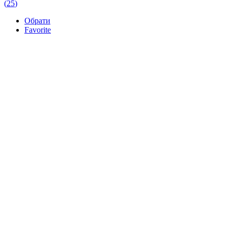
295.00 грн
(
25
)
through
Обрати
1,065.00 грн
Favorite