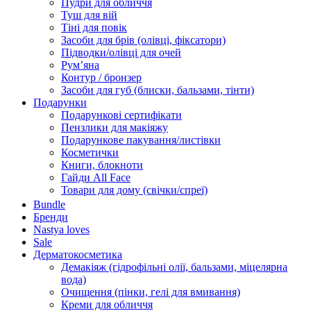
Пудри для обличчя
Туш для вій
Тіні для повік
Засоби для брів (олівці, фіксатори)
Підводки/олівці для очей
Румʼяна
Контур / бронзер
Засоби для губ (блиски, бальзами, тінти)
Подарунки
Подарункові сертифікати
Пензлики для макіяжу
Подарункове пакування/листівки
Косметички
Книги, блокноти
Гайди All Face
Товари для дому (свічки/спреї)
Bundle
Бренди
Nastya loves
Sale
Дерматокосметика
Демакіяж (гідрофільні олії, бальзами, міцелярна
вода)
Очищення (пінки, гелі для вмивання)
Креми для обличчя