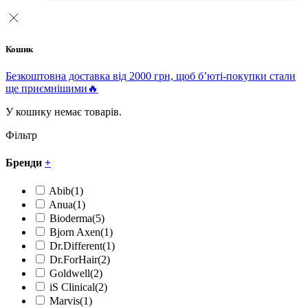
Кошик
Безкоштовна доставка від 2000 грн, щоб б’юті-покупки стали
ще приємнішими🔥
У кошику немає товарів.
Фільтр
Бренди
+
Abib
(1)
Anua
(1)
Bioderma
(5)
Bjorn Axen
(1)
Dr.Different
(1)
Dr.ForHair
(2)
Goldwell
(2)
iS Clinical
(2)
Marvis
(1)