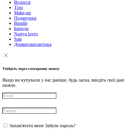
Волосся
Тіло
Make-up
Подарунки
Bundle
Бренди
Nastya loves
Sale
Дерматокосметика
Увійдіть через електронну пошту
Якщо ви купували у нас раніше, будь ласка, введіть свої дані
нижче.
Запам'ятати мене
Забули пароль?