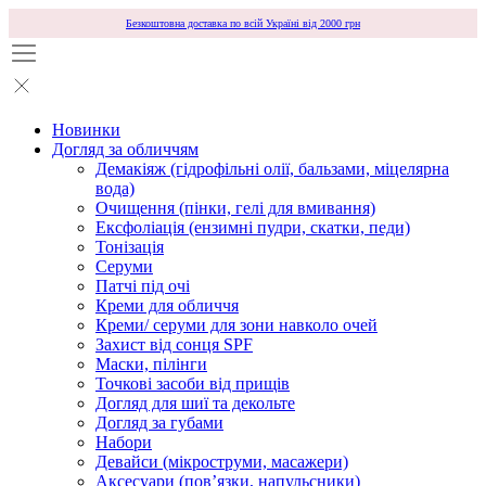
Безкоштовна доставка по всій Україні від 2000 грн
Новинки
Догляд за обличчям
Демакіяж (гідрофільні олії, бальзами, міцелярна
вода)
Очищення (пінки, гелі для вмивання)
Ексфоліація (ензимні пудри, скатки, педи)
Тонізація
Серуми
Патчі під очі
Креми для обличчя
Креми/ серуми для зони навколо очей
Захист від сонця SPF
Маски, пілінги
Точкові засоби від прищів
Догляд для шиї та декольте
Догляд за губами
Набори
Девайси (мікроструми, масажери)
Аксесуари (повʼязки, напульсники)