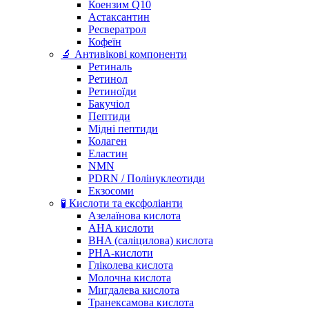
Коензим Q10
Астаксантин
Ресвератрол
Кофеїн
🔬 Антивікові компоненти
Ретиналь
Ретинол
Ретиноїди
Бакучіол
Пептиди
Мідні пептиди
Колаген
Еластин
NMN
PDRN / Полінуклеотиди
Екзосоми
🧪 Кислоти та ексфоліанти
Азелаїнова кислота
AHA кислоти
BHA (саліцилова) кислота
PHA-кислоти
Гліколева кислота
Молочна кислота
Мигдалева кислота
Транексамова кислота