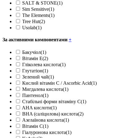
SALT & STONE
(1)
Sim Sensitive
(1)
The Elements
(1)
Tree Hut
(2)
Usolab
(1)
За активними компонентами
+
Бакучіол
(1)
Вітамін Е
(2)
Гліколева кислота
(1)
Глутатіон
(1)
Зелений чай
(1)
Кислий вітамін С / Ascorbic Acid
(1)
Мигдалева кислота
(1)
Пантенол
(1)
Стабільні форми вітаміну С
(1)
AHA кислоти
(1)
BHA (саліцилова) кислота
(2)
Азелаїнова кислота
(1)
Вітамін С
(1)
Гіалуронова кислота
(1)