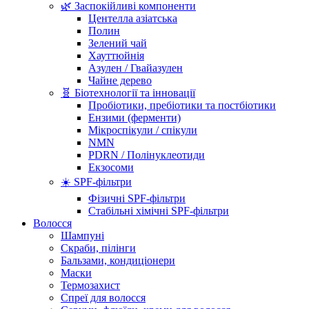
🌿 Заспокійливі компоненти
Центелла азіатська
Полин
Зелений чай
Хауттюйнія
Азулен / Гвайазулен
Чайне дерево
🧬 Біотехнології та інновації
Пробіотики, пребіотики та постбіотики
Ензими (ферменти)
Мікроспікули / спікули
NMN
PDRN / Полінуклеотиди
Екзосоми
☀️ SPF-фільтри
Фізичні SPF-фільтри
Стабільні хімічні SPF-фільтри
Волосся
Шампуні
Скраби, пілінги
Бальзами, кондиціонери
Маски
Термозахист
Спреї для волосся