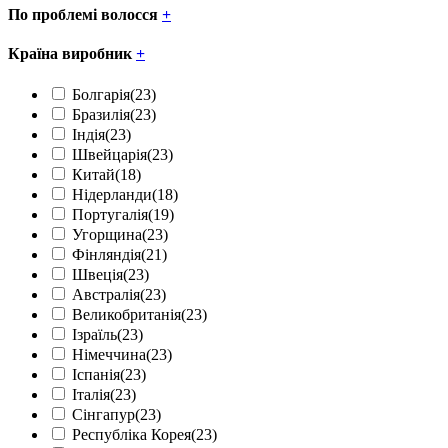
По проблемі волосся
+
Країна виробник
+
Болгарія
(23)
Бразилія
(23)
Індія
(23)
Швейцарія
(23)
Китай
(18)
Нідерланди
(18)
Португалія
(19)
Угорщина
(23)
Фінляндія
(21)
Швеція
(23)
Австралія
(23)
Великобританія
(23)
Ізраїль
(23)
Німеччина
(23)
Іспанія
(23)
Італія
(23)
Сінгапур
(23)
Республіка Корея
(23)