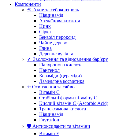
Компоненти
🎯 Акне та себоконтроль
Ніацинамід
Азелаїнова кислота
Цинк
Сірка
Бензоїл пероксид
Чайне дерево
Глина
Деревне вугілля
💧 Зволоження та відновлення бар’єру
Гіалуронова кислота
Пантенол
Кераміди (цераміди)
Ламелярна косметика
✨ Освітлення та сяйво
Вітамін С
Стабільні форми вітаміну С
Кислий вітамін С (Ascorbic Acid)
Транексамова кислота
Ніацинамід
Глутатіон
🛡️ Антиоксиданти та вітаміни
Вітамін Е