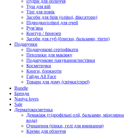
Пудри для обличчя
Туш для вій
Тіні для повік
Засоби для брів (олівці, фіксатори)
Підводки/олівці для очей
Румʼяна
Контур / бронзер
Засоби для губ (блиски, бальзами, тінти)
Подарунки
Подарункові сертифікати
Пензлики для макіяжу
Подарункове пакування/листівки
Косметички
Книги, блокноти
Гайди All Face
Товари для дому (свічки/спреї)
Bundle
Бренди
Nastya loves
Sale
Дерматокосметика
Демакіяж (гідрофільні олії, бальзами, міцелярна
вода)
Очищення (пінки, гелі для вмивання)
Креми для обличчя