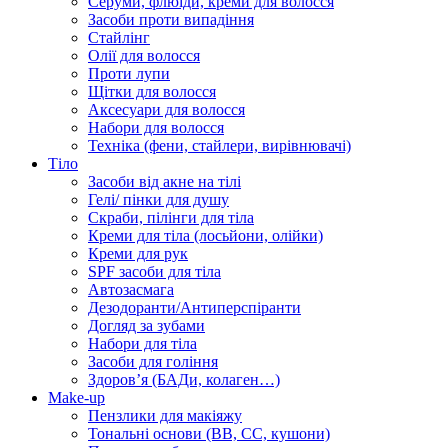
Серуми, флюїди, креми для волосся
Засоби проти випадіння
Стайлінг
Олії для волосся
Проти лупи
Щітки для волосся
Аксесуари для волосся
Набори для волосся
Техніка (фени, стайлери, вирівнювачі)
Тіло
Засоби від акне на тілі
Гелі/ пінки для душу
Скраби, пілінги для тіла
Креми для тіла (лосьйони, олійки)
Креми для рук
SPF засоби для тіла
Автозасмага
Дезодоранти/Антиперспіранти
Догляд за зубами
Набори для тіла
Засоби для гоління
Здоровʼя (БАДи, колаген…)
Make-up
Пензлики для макіяжу
Тональні основи (BB, CC, кушони)