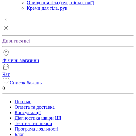
Очищення тіла (гелі, пінки, олії)
Креми для тіла, рук
Дивитися всі
Фізичні магазини
Чат
Список бажань
0
Про нас
Оплата та доставка
Консультації
Діагностика шкіри ШІ
Тест на тип шкіри
Програма лояльності
Блог