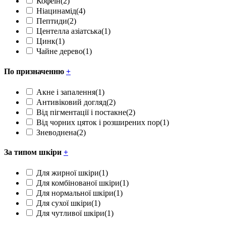
Кофеїн
(2)
Ніацинамід
(4)
Пептиди
(2)
Центелла азіатська
(1)
Цинк
(1)
Чайне дерево
(1)
По призначенню
+
Акне і запалення
(1)
Антивіковий догляд
(2)
Від пігментації і постакне
(2)
Від чорних цяток і розширених пор
(1)
Зневоднена
(2)
За типом шкіри
+
Для жирної шкіри
(1)
Для комбінованої шкіри
(1)
Для нормальної шкіри
(1)
Для сухої шкіри
(1)
Для чутливої шкіри
(1)