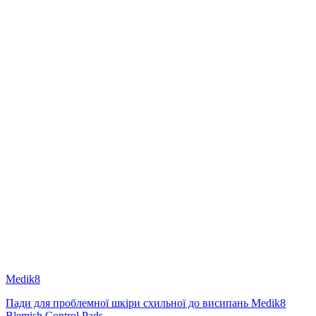
Medik8
Пади для проблемної шкіри схильної до висипань Medik8
Blemish Control Pads