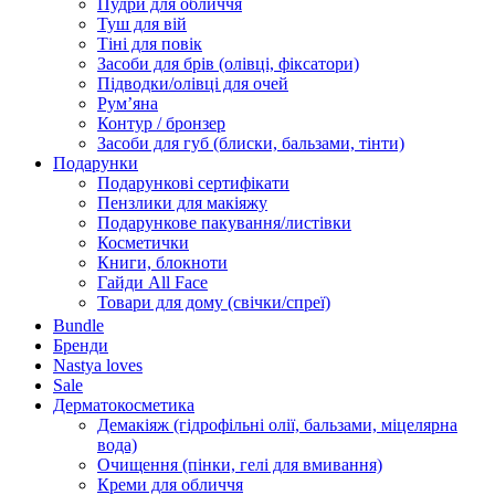
Пудри для обличчя
Туш для вій
Тіні для повік
Засоби для брів (олівці, фіксатори)
Підводки/олівці для очей
Румʼяна
Контур / бронзер
Засоби для губ (блиски, бальзами, тінти)
Подарунки
Подарункові сертифікати
Пензлики для макіяжу
Подарункове пакування/листівки
Косметички
Книги, блокноти
Гайди All Face
Товари для дому (свічки/спреї)
Bundle
Бренди
Nastya loves
Sale
Дерматокосметика
Демакіяж (гідрофільні олії, бальзами, міцелярна
вода)
Очищення (пінки, гелі для вмивання)
Креми для обличчя