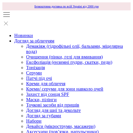
Безкоштовна доставка по всій Україні від 2000 грн
Новинки
Догляд за обличчям
Демакіяж (гідрофільні олії, бальзами, міцелярна
вода)
Очищення (пінки, гелі для вмивання)
Ексфоліація (ензимні пудри, скатки, педи)
Тонізація
Серуми
Патчі під очі
Креми для обличчя
Креми/ серуми для зони навколо очей
Захист від сонця SPF
Маски, пілінги
Точкові засоби від прищів
Догляд для шиї та декольте
Догляд за губами
Набори
Девайси (мікроструми, масажери)
Аксесуари (повʼязки, напульсники)