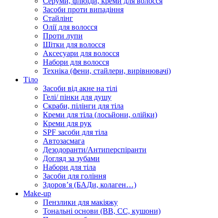
Серуми, флюїди, креми для волосся
Засоби проти випадіння
Стайлінг
Олії для волосся
Проти лупи
Щітки для волосся
Аксесуари для волосся
Набори для волосся
Техніка (фени, стайлери, вирівнювачі)
Тіло
Засоби від акне на тілі
Гелі/ пінки для душу
Скраби, пілінги для тіла
Креми для тіла (лосьйони, олійки)
Креми для рук
SPF засоби для тіла
Автозасмага
Дезодоранти/Антиперспіранти
Догляд за зубами
Набори для тіла
Засоби для гоління
Здоровʼя (БАДи, колаген…)
Make-up
Пензлики для макіяжу
Тональні основи (BB, CC, кушони)