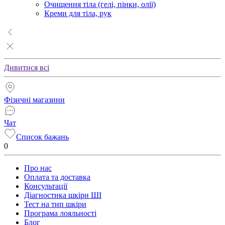
Очищення тіла (гелі, пінки, олії)
Креми для тіла, рук
Дивитися всі
Фізичні магазини
Чат
Список бажань
0
Про нас
Оплата та доставка
Консультації
Діагностика шкіри ШІ
Тест на тип шкіри
Програма лояльності
Блог