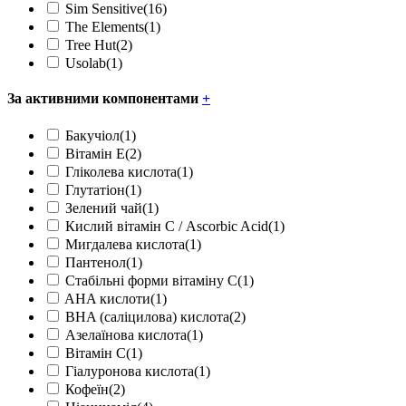
Sim Sensitive
(16)
The Elements
(1)
Tree Hut
(2)
Usolab
(1)
За активними компонентами
+
Бакучіол
(1)
Вітамін Е
(2)
Гліколева кислота
(1)
Глутатіон
(1)
Зелений чай
(1)
Кислий вітамін С / Ascorbic Acid
(1)
Мигдалева кислота
(1)
Пантенол
(1)
Стабільні форми вітаміну С
(1)
AHA кислоти
(1)
BHA (саліцилова) кислота
(2)
Азелаїнова кислота
(1)
Вітамін С
(1)
Гіалуронова кислота
(1)
Кофеїн
(2)