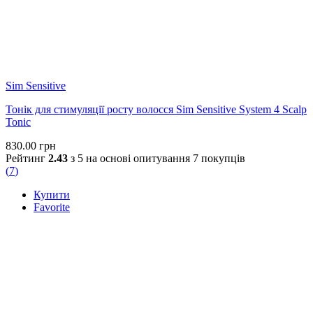
Sim Sensitive
Тонік для стимуляції росту волосся Sim Sensitive System 4 Scalp
Tonic
830.00
грн
Рейтинг
2.43
з 5 на основі опитування
7
покупців
(
7
)
Купити
Favorite