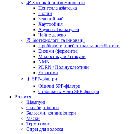
🌿 Заспокійливі компоненти
Центелла азіатська
Полин
Зелений чай
Хауттюйнія
Азулен / Гвайазулен
Чайне дерево
🧬 Біотехнології та інновації
Пробіотики, пребіотики та постбіотики
Ензими (ферменти)
Мікроспікули / спікули
NMN
PDRN / Полінуклеотиди
Екзосоми
☀️ SPF-фільтри
Фізичні SPF-фільтри
Стабільні хімічні SPF-фільтри
Волосся
Шампуні
Скраби, пілінги
Бальзами, кондиціонери
Маски
Термозахист
Спреї для волосся