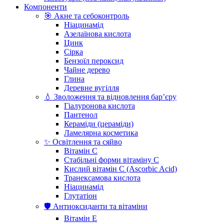
Компоненти
🎯 Акне та себоконтроль
Ніацинамід
Азелаїнова кислота
Цинк
Сірка
Бензоїл пероксид
Чайне дерево
Глина
Деревне вугілля
💧 Зволоження та відновлення бар’єру
Гіалуронова кислота
Пантенол
Кераміди (цераміди)
Ламелярна косметика
✨ Освітлення та сяйво
Вітамін С
Стабільні форми вітаміну С
Кислий вітамін С (Ascorbic Acid)
Транексамова кислота
Ніацинамід
Глутатіон
🛡️ Антиоксиданти та вітаміни
Вітамін Е