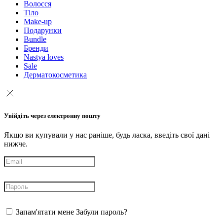
Волосся
Тіло
Make-up
Подарунки
Bundle
Бренди
Nastya loves
Sale
Дерматокосметика
Увійдіть через електронну пошту
Якщо ви купували у нас раніше, будь ласка, введіть свої дані
нижче.
Запам'ятати мене
Забули пароль?