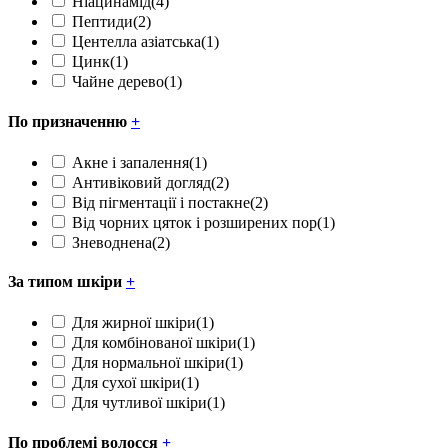
Ніацинамід
(4)
Пептиди
(2)
Центелла азіатська
(1)
Цинк
(1)
Чайне дерево
(1)
По призначенню
+
Акне і запалення
(1)
Антивіковий догляд
(2)
Від пігментації і постакне
(2)
Від чорних цяток і розширених пор
(1)
Зневоднена
(2)
За типом шкіри
+
Для жирної шкіри
(1)
Для комбінованої шкіри
(1)
Для нормальної шкіри
(1)
Для сухої шкіри
(1)
Для чутливої шкіри
(1)
По проблемі волосся
+