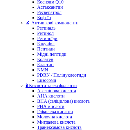
Коензим Q10
Астаксантин
Ресвератрол
Кофеїн
🔬 Антивікові компоненти
Ретиналь
Ретинол
Ретиноїди
Бакучіол
Пептиди
Мідні пептиди
Колаген
Еластин
NMN
PDRN / Полінуклеотиди
Екзосоми
🧪 Кислоти та ексфоліанти
Азелаїнова кислота
AHA кислоти
BHA (саліцилова) кислота
PHA-кислоти
Гліколева кислота
Молочна кислота
Мигдалева кислота
Транексамова кислота