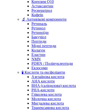
Коензим Q10
Астаксантин
Ресвератрол
Кофеїн
🔬 Антивікові компоненти
Ретиналь
Ретинол
Ретиноїди
Бакучіол
Пептиди
Мідні пептиди
Колаген
Еластин
NMN
PDRN / Полінуклеотиди
Екзосоми
🧪 Кислоти та ексфоліанти
Азелаїнова кислота
AHA кислоти
BHA (саліцилова) кислота
PHA-кислоти
Гліколева кислота
Молочна кислота
Мигдалева кислота
Транексамова кислота