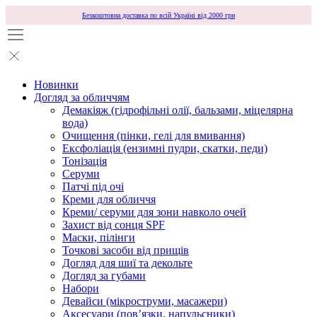
Безкоштовна доставка по всій Україні від 2000 грн
Новинки
Догляд за обличчям
Демакіяж (гідрофільні олії, бальзами, міцелярна
вода)
Очищення (пінки, гелі для вмивання)
Ексфоліація (ензимні пудри, скатки, педи)
Тонізація
Серуми
Патчі під очі
Креми для обличчя
Креми/ серуми для зони навколо очей
Захист від сонця SPF
Маски, пілінги
Точкові засоби від прищів
Догляд для шиї та декольте
Догляд за губами
Набори
Девайси (мікроструми, масажери)
Аксесуари (повʼязки, напульсники)