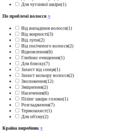
Для чутливої шкіри
(1)
По проблемі волосся
+
Від випадіння волосся
(1)
Від жирності
(3)
Від лупи
(2)
Від посіченого волосся
(2)
Відновлення
(6)
Глибоке очищення
(1)
Для блиску
(7)
Захист від сонця
(1)
Захист кольору волосся
(2)
Зволоження
(12)
Зміцнення
(2)
Насичення
(6)
Пілінг шкіри голови
(1)
Розгладження
(7)
Термозахист
(1)
Для об'єму
(2)
Країна виробник
+