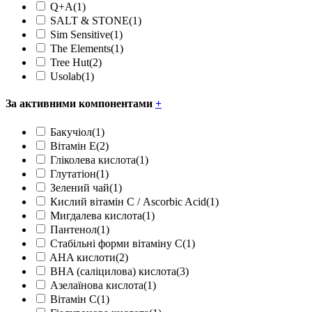
Q+A
(1)
SALT & STONE
(1)
Sim Sensitive
(1)
The Elements
(1)
Tree Hut
(2)
Usolab
(1)
За активними компонентами
+
Бакучіол
(1)
Вітамін Е
(2)
Гліколева кислота
(1)
Глутатіон
(1)
Зелений чай
(1)
Кислий вітамін С / Ascorbic Acid
(1)
Мигдалева кислота
(1)
Пантенол
(1)
Стабільні форми вітаміну С
(1)
AHA кислоти
(2)
BHA (саліцилова) кислота
(3)
Азелаїнова кислота
(1)
Вітамін С
(1)