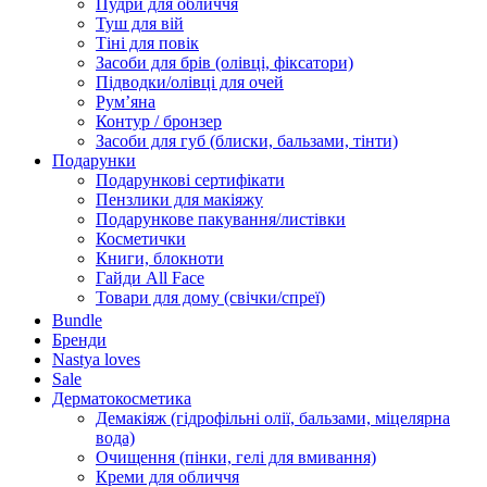
Пудри для обличчя
Туш для вій
Тіні для повік
Засоби для брів (олівці, фіксатори)
Підводки/олівці для очей
Румʼяна
Контур / бронзер
Засоби для губ (блиски, бальзами, тінти)
Подарунки
Подарункові сертифікати
Пензлики для макіяжу
Подарункове пакування/листівки
Косметички
Книги, блокноти
Гайди All Face
Товари для дому (свічки/спреї)
Bundle
Бренди
Nastya loves
Sale
Дерматокосметика
Демакіяж (гідрофільні олії, бальзами, міцелярна
вода)
Очищення (пінки, гелі для вмивання)
Креми для обличчя