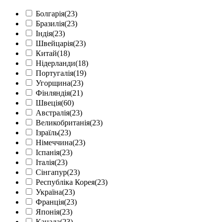
Болгарія
(23)
Бразилія
(23)
Індія
(23)
Швейцарія
(23)
Китай
(18)
Нідерланди
(18)
Португалія
(19)
Угорщина
(23)
Фінляндія
(21)
Швеція
(60)
Австралія
(23)
Великобританія
(23)
Ізраїль
(23)
Німеччина
(23)
Іспанія
(23)
Італія
(23)
Сінгапур
(23)
Республіка Корея
(23)
Україна
(23)
Франція
(23)
Японія
(23)
Канада
(23)