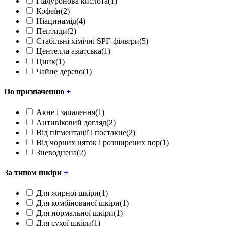
Гіалуронова кислота
(1)
Кофеїн
(2)
Ніацинамід
(4)
Пептиди
(2)
Стабільні хімічні SPF-фільтри
(5)
Центелла азіатська
(1)
Цинк
(1)
Чайне дерево
(1)
По призначенню
+
Акне і запалення
(1)
Антивіковий догляд
(2)
Від пігментації і постакне
(2)
Від чорних цяток і розширених пор
(1)
Зневоднена
(2)
За типом шкіри
+
Для жирної шкіри
(1)
Для комбінованої шкіри
(1)
Для нормальної шкіри
(1)
Для сухої шкіри
(1)