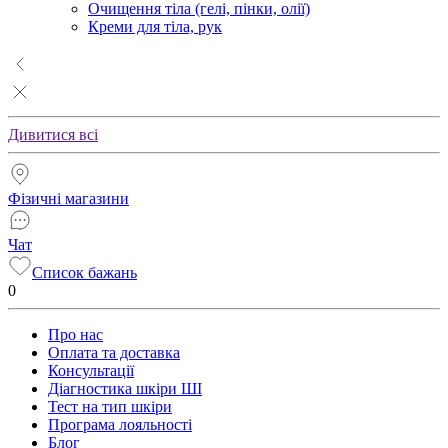
Очищення тіла (гелі, пінки, олії)
Креми для тіла, рук
Дивитися всі
Фізичні магазини
Чат
Список бажань
0
Про нас
Оплата та доставка
Консультації
Діагностика шкіри ШІ
Тест на тип шкіри
Програма лояльності
Блог