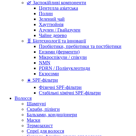
🌿 Заспокійливі компоненти
Центелла азіатська
Полин
Зелений чай
Хауттюйнія
Азулен / Гвайазулен
Чайне дерево
🧬 Біотехнології та інновації
Пробіотики, пребіотики та постбіотики
Ензими (ферменти)
Мікроспікули / спікули
NMN
PDRN / Полінуклеотиди
Екзосоми
☀️ SPF-фільтри
Фізичні SPF-фільтри
Стабільні хімічні SPF-фільтри
Волосся
Шампуні
Скраби, пілінги
Бальзами, кондиціонери
Маски
Термозахист
Спреї для волосся