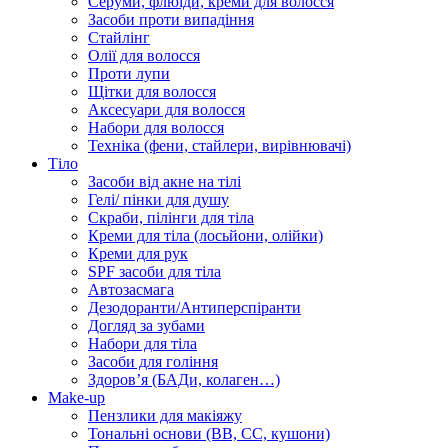
Серуми, флюїди, креми для волосся
Засоби проти випадіння
Стайлінг
Олії для волосся
Проти лупи
Щітки для волосся
Аксесуари для волосся
Набори для волосся
Техніка (фени, стайлери, вирівнювачі)
Тіло
Засоби від акне на тілі
Гелі/ пінки для душу
Скраби, пілінги для тіла
Креми для тіла (лосьйони, олійки)
Креми для рук
SPF засоби для тіла
Автозасмага
Дезодоранти/Антиперспіранти
Догляд за зубами
Набори для тіла
Засоби для гоління
Здоровʼя (БАДи, колаген…)
Make-up
Пензлики для макіяжу
Тональні основи (BB, CC, кушони)