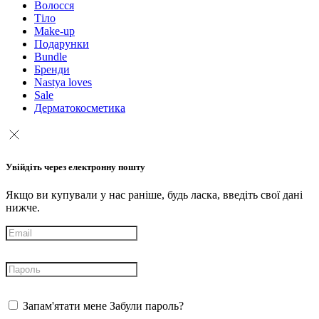
Волосся
Тіло
Make-up
Подарунки
Bundle
Бренди
Nastya loves
Sale
Дерматокосметика
Увійдіть через електронну пошту
Якщо ви купували у нас раніше, будь ласка, введіть свої дані
нижче.
Запам'ятати мене
Забули пароль?