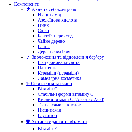
Компоненти
🎯 Акне та себоконтроль
Ніацинамід
Азелаїнова кислота
Цинк
Сірка
Бензоїл пероксид
Чайне дерево
Глина
Деревне вугілля
💧 Зволоження та відновлення бар’єру
Гіалуронова кислота
Пантенол
Кераміди (цераміди)
Ламелярна косметика
✨ Освітлення та сяйво
Вітамін С
Стабільні форми вітаміну С
Кислий вітамін С (Ascorbic Acid)
Транексамова кислота
Ніацинамід
Глутатіон
🛡️ Антиоксиданти та вітаміни
Вітамін Е