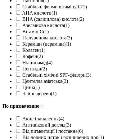
Пантенол
(1)
Стабільні форми вітаміну С
(1)
AHA кислоти
(1)
BHA (саліцилова) кислота
(2)
Азелаїнова кислота
(1)
Вітамін С
(1)
Гіалуронова кислота
(3)
Кераміди (цераміди)
(1)
Колаген
(1)
Кофеїн
(2)
Ніацинамід
(4)
Пептиди
(2)
Стабільні хімічні SPF-фільтри
(3)
Центелла азіатська
(3)
Цинк
(1)
Чайне дерево
(1)
По призначенню
+
Акне і запалення
(4)
Антивіковий догляд
(3)
Від пігментації і постакне
(6)
Від чорних цяток і розширених пор
(1)