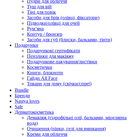
Пудри для обличчя
Туш для вій
Тіні для повік
Засоби для брів (олівці, фіксатори)
Підводки/олівці для очей
Румʼяна
Контур / бронзер
Засоби для губ (блиски, бальзами, тінти)
Подарунки
Подарункові сертифікати
Пензлики для макіяжу
Подарункове пакування/листівки
Косметички
Книги, блокноти
Гайди All Face
Товари для дому (свічки/спреї)
Bundle
Бренди
Nastya loves
Sale
Дерматокосметика
Демакіяж (гідрофільні олії, бальзами, міцелярна
вода)
Очищення (пінки, гелі для вмивання)
Креми для обличчя