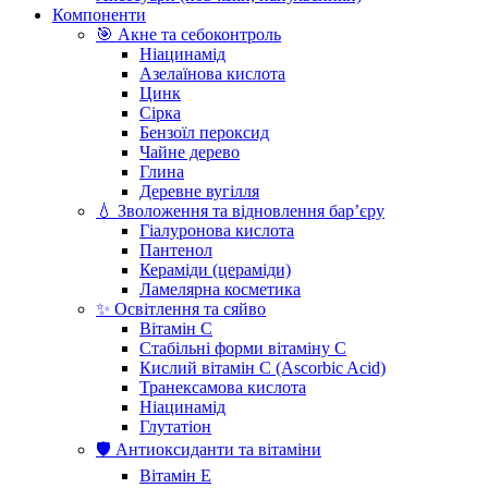
Компоненти
🎯 Акне та себоконтроль
Ніацинамід
Азелаїнова кислота
Цинк
Сірка
Бензоїл пероксид
Чайне дерево
Глина
Деревне вугілля
💧 Зволоження та відновлення бар’єру
Гіалуронова кислота
Пантенол
Кераміди (цераміди)
Ламелярна косметика
✨ Освітлення та сяйво
Вітамін С
Стабільні форми вітаміну С
Кислий вітамін С (Ascorbic Acid)
Транексамова кислота
Ніацинамід
Глутатіон
🛡️ Антиоксиданти та вітаміни
Вітамін Е