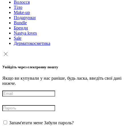
Волосся
Тіло
Make-up
Подарунки
Bundle
Бренди
Nastya loves
Sale
Дерматокосметика
Увійдіть через електронну пошту
Якщо ви купували у нас раніше, будь ласка, введіть свої дані
нижче.
Запам'ятати мене
Забули пароль?