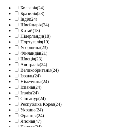
Болгарія
(24)
Бразилія
(23)
Індія
(24)
Швейцарія
(24)
Китай
(18)
Нідерланди
(18)
Португалія
(19)
Угорщина
(23)
Фінляндія
(21)
Швеція
(23)
Австралія
(24)
Великобританія
(24)
Ізраїль
(24)
Німеччина
(24)
Іспанія
(24)
Італія
(24)
Сінгапур
(24)
Республіка Корея
(24)
Україна
(24)
Франція
(24)
Японія
(47)
Канада
(24)