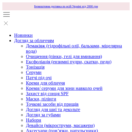
Безкоштовна доставка по всій Україні від 2000 грн
Новинки
Догляд за обличчям
Демакіяж (гідрофільні олії, бальзами, міцелярна
вода)
Очищення (пінки, гелі для вмивання)
Ексфоліація (ензимні пудри, скатки, педи)
Тонізація
Серуми
Патчі під очі
Креми для обличчя
Креми/ серуми для зони навколо очей
Захист від сонця SPF
Маски, пілінги
Точкові засоби від прищів
Догляд для шиї та декольте
Догляд за губами
Набори
Девайси (мікроструми, масажери)
Аксесуари (повʼязки, напульсники)