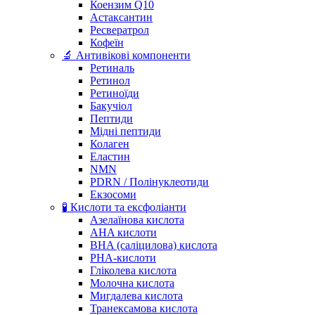
Коензим Q10
Астаксантин
Ресвератрол
Кофеїн
🔬 Антивікові компоненти
Ретиналь
Ретинол
Ретиноїди
Бакучіол
Пептиди
Мідні пептиди
Колаген
Еластин
NMN
PDRN / Полінуклеотиди
Екзосоми
🧪 Кислоти та ексфоліанти
Азелаїнова кислота
AHA кислоти
BHA (саліцилова) кислота
PHA-кислоти
Гліколева кислота
Молочна кислота
Мигдалева кислота
Транексамова кислота