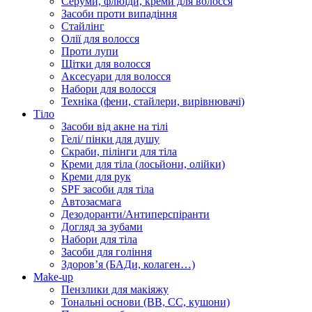
Серуми, флюїди, креми для волосся
Засоби проти випадіння
Стайлінг
Олії для волосся
Проти лупи
Щітки для волосся
Аксесуари для волосся
Набори для волосся
Техніка (фени, стайлери, вирівнювачі)
Тіло
Засоби від акне на тілі
Гелі/ пінки для душу
Скраби, пілінги для тіла
Креми для тіла (лосьйони, олійки)
Креми для рук
SPF засоби для тіла
Автозасмага
Дезодоранти/Антиперспіранти
Догляд за зубами
Набори для тіла
Засоби для гоління
Здоровʼя (БАДи, колаген…)
Make-up
Пензлики для макіяжу
Тональні основи (BB, CC, кушони)