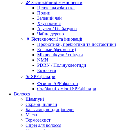
🌿 Заспокійливі компоненти
Центелла азіатська
Полин
Зелений чай
Хауттюйнія
Азулен / Гвайазулен
Чайне дерево
🧬 Біотехнології та інновації
Пробіотики, пребіотики та постбіотики
Ензими (ферменти)
Мікроспікули / спікули
NMN
PDRN / Полінуклеотиди
Екзосоми
☀️ SPF-фільтри
Фізичні SPF-фільтри
Стабільні хімічні SPF-фільтри
Волосся
Шампуні
Скраби, пілінги
Бальзами, кондиціонери
Маски
Термозахист
Спреї для волосся