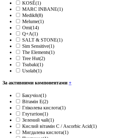
KOSÉ
(1)
MARC INBANE
(1)
Medik8
(8)
Melume
(1)
Omi
(14)
Q+A
(1)
SALT & STONE
(1)
Sim Sensitive
(1)
The Elements
(1)
Tree Hut
(2)
Tsubaki
(1)
Usolab
(1)
За активними компонентами
+
Бакучіол
(1)
Вітамін Е
(2)
Гліколева кислота
(1)
Глутатіон
(1)
Зелений чай
(1)
Кислий вітамін С / Ascorbic Acid
(1)
Мигдалева кислота
(1)