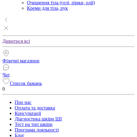
Очищення тіла (гелі, пінки, олії)
Креми для тіла, рук
Дивитися всі
Фізичні магазини
Чат
Список бажань
0
Про нас
Оплата та доставка
Консультації
Діагностика шкіри ШІ
Тест на тип шкіри
Програма лояльності
Блог