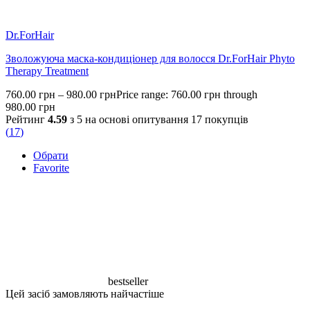
Dr.ForHair
Зволожуюча маска-кондиціонер для волосся Dr.ForHair Phyto
Therapy Treatment
760.00
грн
–
980.00
грн
Price range: 760.00 грн through
980.00 грн
Рейтинг
4.59
з 5 на основі опитування
17
покупців
(
17
)
Обрати
Favorite
bestseller
Цей засіб замовляють найчастіше