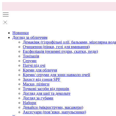
Новинки
Догляд за обличчям
Демакіяж (гідрофільні олії, бальзами, міцелярна вода
Очищення (пінки, гелі для вмивання)
Ексфоліація (ензимні пудри, скатки, педи)
Тонізація
Серуми
Патчі під очі
Креми для обличчя
Креми/ серуми для зони навколо очей
Захист від сонця SPF
Маски, пілінги
Точкові засоби від прищів
Догляд для шиї та декольте
Догляд за губами
Набори
Девайси (мікроструми, масажери)
Аксесуари (повʼязки, напульсники)