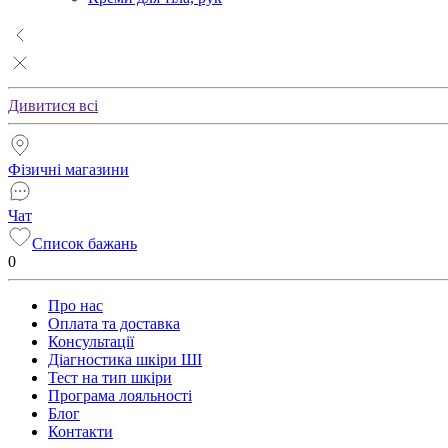
Дивитися всі
Фізичні магазини
Чат
Список бажань
0
Про нас
Оплата та доставка
Консультації
Діагностика шкіри ШІ
Тест на тип шкіри
Програма лояльності
Блог
Контакти