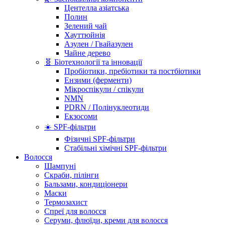
Центелла азіатська
Полин
Зелений чай
Хауттюйнія
Азулен / Гвайазулен
Чайне дерево
🧬 Біотехнології та інновації
Пробіотики, пребіотики та постбіотики
Ензими (ферменти)
Мікроспікули / спікули
NMN
PDRN / Полінуклеотиди
Екзосоми
☀️ SPF-фільтри
Фізичні SPF-фільтри
Стабільні хімічні SPF-фільтри
Волосся
Шампуні
Скраби, пілінги
Бальзами, кондиціонери
Маски
Термозахист
Спреї для волосся
Серуми, флюїди, креми для волосся