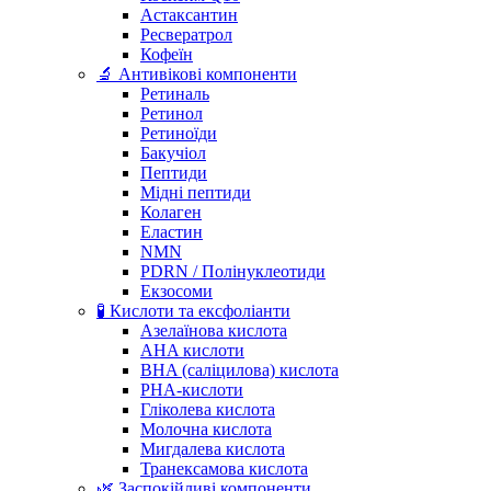
Астаксантин
Ресвератрол
Кофеїн
🔬 Антивікові компоненти
Ретиналь
Ретинол
Ретиноїди
Бакучіол
Пептиди
Мідні пептиди
Колаген
Еластин
NMN
PDRN / Полінуклеотиди
Екзосоми
🧪 Кислоти та ексфоліанти
Азелаїнова кислота
AHA кислоти
BHA (саліцилова) кислота
PHA-кислоти
Гліколева кислота
Молочна кислота
Мигдалева кислота
Транексамова кислота
🌿 Заспокійливі компоненти