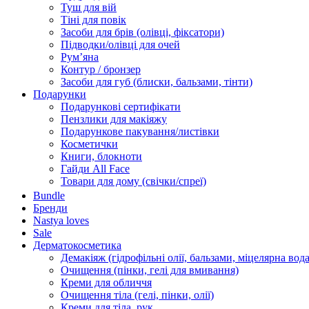
Туш для вій
Тіні для повік
Засоби для брів (олівці, фіксатори)
Підводки/олівці для очей
Румʼяна
Контур / бронзер
Засоби для губ (блиски, бальзами, тінти)
Подарунки
Подарункові сертифікати
Пензлики для макіяжу
Подарункове пакування/листівки
Косметички
Книги, блокноти
Гайди All Face
Товари для дому (свічки/спреї)
Bundle
Бренди
Nastya loves
Sale
Дерматокосметика
Демакіяж (гідрофільні олії, бальзами, міцелярна вода
Очищення (пінки, гелі для вмивання)
Креми для обличчя
Очищення тіла (гелі, пінки, олії)
Креми для тіла, рук