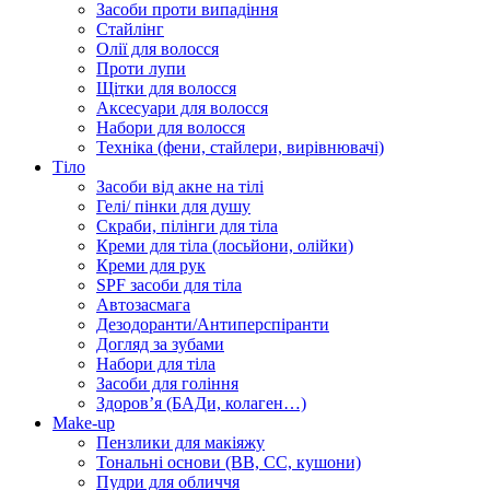
Засоби проти випадіння
Стайлінг
Олії для волосся
Проти лупи
Щітки для волосся
Аксесуари для волосся
Набори для волосся
Техніка (фени, стайлери, вирівнювачі)
Тіло
Засоби від акне на тілі
Гелі/ пінки для душу
Скраби, пілінги для тіла
Креми для тіла (лосьйони, олійки)
Креми для рук
SPF засоби для тіла
Автозасмага
Дезодоранти/Антиперспіранти
Догляд за зубами
Набори для тіла
Засоби для гоління
Здоровʼя (БАДи, колаген…)
Make-up
Пензлики для макіяжу
Тональні основи (BB, CC, кушони)
Пудри для обличчя