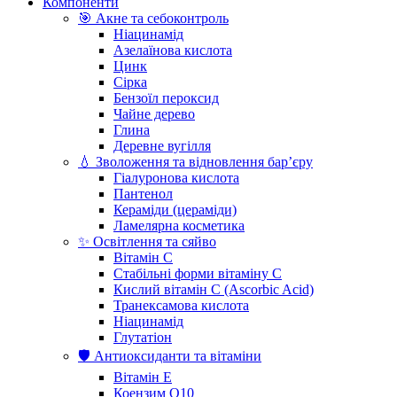
Компоненти
🎯 Акне та себоконтроль
Ніацинамід
Азелаїнова кислота
Цинк
Сірка
Бензоїл пероксид
Чайне дерево
Глина
Деревне вугілля
💧 Зволоження та відновлення бар’єру
Гіалуронова кислота
Пантенол
Кераміди (цераміди)
Ламелярна косметика
✨ Освітлення та сяйво
Вітамін С
Стабільні форми вітаміну С
Кислий вітамін С (Ascorbic Acid)
Транексамова кислота
Ніацинамід
Глутатіон
🛡️ Антиоксиданти та вітаміни
Вітамін Е
Коензим Q10