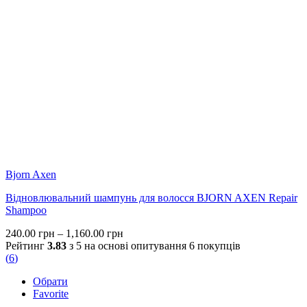
Bjorn Axen
Відновлювальний шампунь для волосся BJORN AXEN Repair
Shampoo
Price
240.00
грн
–
1,160.00
грн
range:
Рейтинг
3.83
з 5 на основі опитування
6
покупців
240.00 грн
(
6
)
through
Обрати
1,160.00 грн
Favorite