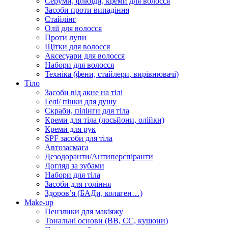
Серуми, флюїди, креми для волосся
Засоби проти випадіння
Стайлінг
Олії для волосся
Проти лупи
Щітки для волосся
Аксесуари для волосся
Набори для волосся
Техніка (фени, стайлери, вирівнювачі)
Тіло
Засоби від акне на тілі
Гелі/ пінки для душу
Скраби, пілінги для тіла
Креми для тіла (лосьйони, олійки)
Креми для рук
SPF засоби для тіла
Автозасмага
Дезодоранти/Антиперспіранти
Догляд за зубами
Набори для тіла
Засоби для гоління
Здоровʼя (БАДи, колаген…)
Make-up
Пензлики для макіяжу
Тональні основи (BB, CC, кушони)