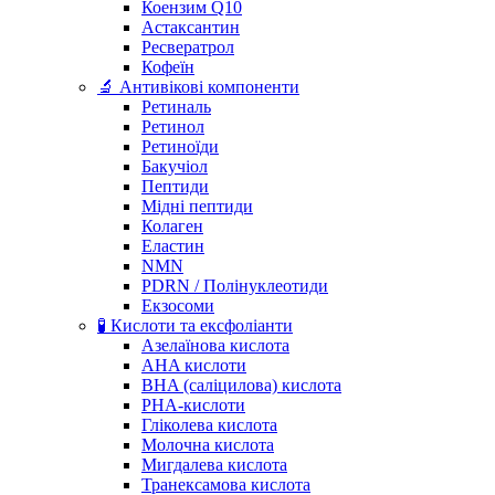
Коензим Q10
Астаксантин
Ресвератрол
Кофеїн
🔬 Антивікові компоненти
Ретиналь
Ретинол
Ретиноїди
Бакучіол
Пептиди
Мідні пептиди
Колаген
Еластин
NMN
PDRN / Полінуклеотиди
Екзосоми
🧪 Кислоти та ексфоліанти
Азелаїнова кислота
AHA кислоти
BHA (саліцилова) кислота
PHA-кислоти
Гліколева кислота
Молочна кислота
Мигдалева кислота
Транексамова кислота