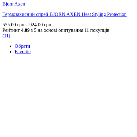
Bjorn Axen
Термозахисний спрей BJORN AXEN Heat Styling Protection
Price
555.00
грн
–
924.00
грн
range:
Рейтинг
4.09
з 5 на основі опитування
11
покупців
555.00 грн
(
11
)
through
Обрати
924.00 грн
Favorite