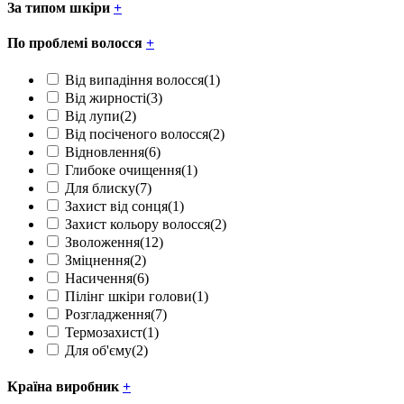
За типом шкіри
+
По проблемі волосся
+
Від випадіння волосся
(1)
Від жирності
(3)
Від лупи
(2)
Від посіченого волосся
(2)
Відновлення
(6)
Глибоке очищення
(1)
Для блиску
(7)
Захист від сонця
(1)
Захист кольору волосся
(2)
Зволоження
(12)
Зміцнення
(2)
Насичення
(6)
Пілінг шкіри голови
(1)
Розгладження
(7)
Термозахист
(1)
Для об'єму
(2)
Країна виробник
+