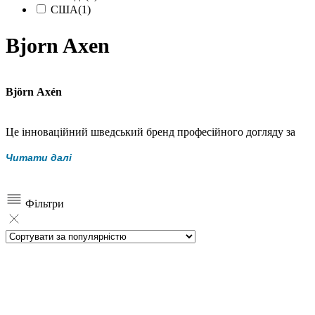
США
(1)
Bjorn Axen
Björn Axén
Це інноваційний шведський бренд професійного догляду за
волоссям, який поєднує скандинавський підхід до якості,
Читати далі
наукові формули та безкомпромісну ефективність. Björn Axén
створює засоби для всіх типів волосся — від тонкого й
ослабленого до щільного, фарбованого та схильного до
Фільтри
сухості.
Бренд має унікальну історію: Björn Axén багато років є
офіційним доглядом для королівської родини Швеції. Її
Величність королева Сільвія вже десятиліттями обирає
продукти бренду, що стало символом стабільної якості, довіри
та професійного рівня формул.