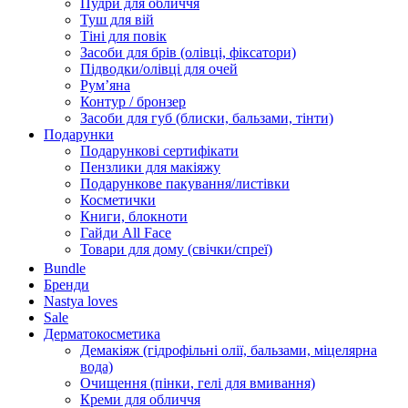
Пудри для обличчя
Туш для вій
Тіні для повік
Засоби для брів (олівці, фіксатори)
Підводки/олівці для очей
Румʼяна
Контур / бронзер
Засоби для губ (блиски, бальзами, тінти)
Подарунки
Подарункові сертифікати
Пензлики для макіяжу
Подарункове пакування/листівки
Косметички
Книги, блокноти
Гайди All Face
Товари для дому (свічки/спреї)
Bundle
Бренди
Nastya loves
Sale
Дерматокосметика
Демакіяж (гідрофільні олії, бальзами, міцелярна
вода)
Очищення (пінки, гелі для вмивання)
Креми для обличчя