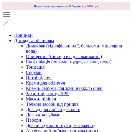
Безкоштовна доставка по всій Україні від 2000 грн
Новинки
Догляд за обличчям
Демакіяж (гідрофільні олії, бальзами, міцелярна
вода)
Очищення (пінки, гелі для вмивання)
Ексфоліація (ензимні пудри, скатки, педи)
Тонізація
Серуми
Патчі під очі
Креми для обличчя
Креми/ серуми для зони навколо очей
Захист від сонця SPF
Маски, пілінги
Точкові засоби від прищів
Догляд для шиї та декольте
Догляд за губами
Набори
Девайси (мікроструми, масажери)
Аксесуари (повʼязки, напульсники)