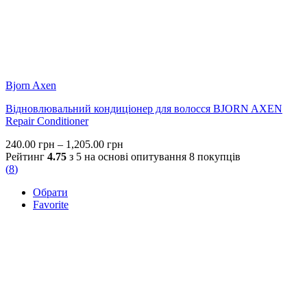
Bjorn Axen
Відновлювальний кондиціонер для волосся BJORN AXEN
Repair Conditioner
Price
240.00
грн
–
1,205.00
грн
range:
Рейтинг
4.75
з 5 на основі опитування
8
покупців
240.00 грн
(
8
)
through
Обрати
1,205.00 грн
Favorite