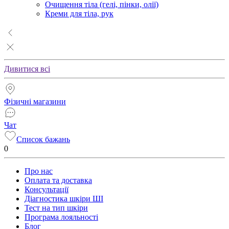
Очищення тіла (гелі, пінки, олії)
Креми для тіла, рук
Дивитися всі
Фізичні магазини
Чат
Список бажань
0
Про нас
Оплата та доставка
Консультації
Діагностика шкіри ШІ
Тест на тип шкіри
Програма лояльності
Блог