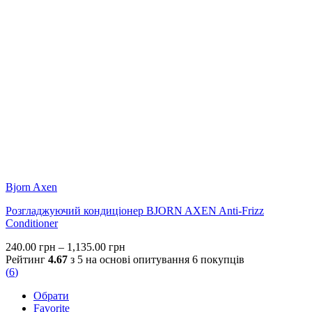
Bjorn Axen
Розгладжуючий кондиціонер BJORN AXEN Anti-Frizz
Conditioner
Price
240.00
грн
–
1,135.00
грн
range:
Рейтинг
4.67
з 5 на основі опитування
6
покупців
240.00 грн
(
6
)
through
Обрати
1,135.00 грн
Favorite