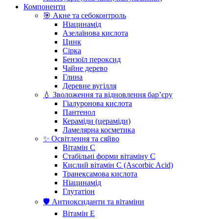
Компоненти
🎯 Акне та себоконтроль
Ніацинамід
Азелаїнова кислота
Цинк
Сірка
Бензоїл пероксид
Чайне дерево
Глина
Деревне вугілля
💧 Зволоження та відновлення бар’єру
Гіалуронова кислота
Пантенол
Кераміди (цераміди)
Ламелярна косметика
✨ Освітлення та сяйво
Вітамін С
Стабільні форми вітаміну С
Кислий вітамін С (Ascorbic Acid)
Транексамова кислота
Ніацинамід
Глутатіон
🛡️ Антиоксиданти та вітаміни
Вітамін Е