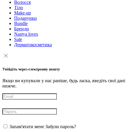
Волосся
Тіло
Make-up
Подарунки
Bundle
Бренди
Nastya loves
Sale
Дерматокосметика
Увійдіть через електронну пошту
Якщо ви купували у нас раніше, будь ласка, введіть свої дані
нижче.
Запам'ятати мене
Забули пароль?