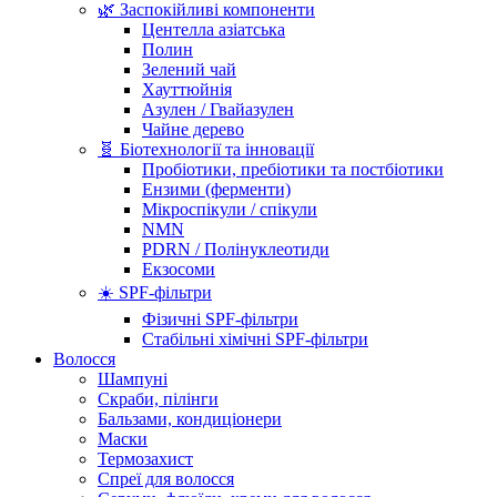
🌿 Заспокійливі компоненти
Центелла азіатська
Полин
Зелений чай
Хауттюйнія
Азулен / Гвайазулен
Чайне дерево
🧬 Біотехнології та інновації
Пробіотики, пребіотики та постбіотики
Ензими (ферменти)
Мікроспікули / спікули
NMN
PDRN / Полінуклеотиди
Екзосоми
☀️ SPF-фільтри
Фізичні SPF-фільтри
Стабільні хімічні SPF-фільтри
Волосся
Шампуні
Скраби, пілінги
Бальзами, кондиціонери
Маски
Термозахист
Спреї для волосся