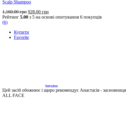
Scalp Shampoo
Оригінальна
Поточна
1,160.00
грн
928.00
грн
ціна:
ціна:
Рейтинг
5.00
з 5 на основі опитування
6
покупців
1,160.00 грн.
928.00 грн.
(
6
)
Купити
Favorite
Nastya loves
Цей засіб обожнює і щиро рекомендує Анастасія - засновниця
ALL FACE