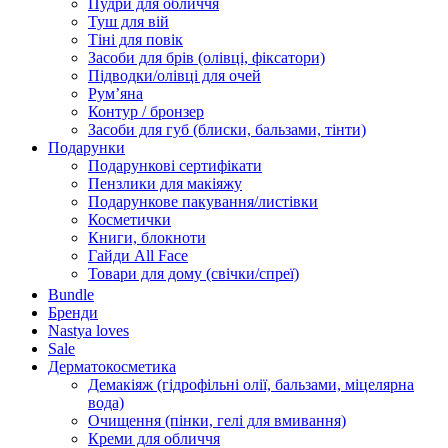
Пудри для обличчя
Туш для вій
Тіні для повік
Засоби для брів (олівці, фіксатори)
Підводки/олівці для очей
Румʼяна
Контур / бронзер
Засоби для губ (блиски, бальзами, тінти)
Подарунки
Подарункові сертифікати
Пензлики для макіяжу
Подарункове пакування/листівки
Косметички
Книги, блокноти
Гайди All Face
Товари для дому (свічки/спреї)
Bundle
Бренди
Nastya loves
Sale
Дерматокосметика
Демакіяж (гідрофільні олії, бальзами, міцелярна
вода)
Очищення (пінки, гелі для вмивання)
Креми для обличчя