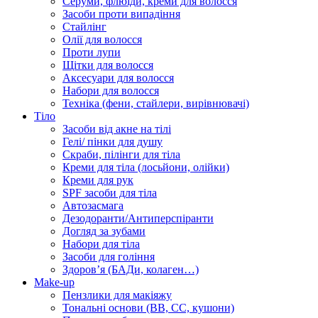
Серуми, флюїди, креми для волосся
Засоби проти випадіння
Стайлінг
Олії для волосся
Проти лупи
Щітки для волосся
Аксесуари для волосся
Набори для волосся
Техніка (фени, стайлери, вирівнювачі)
Тіло
Засоби від акне на тілі
Гелі/ пінки для душу
Скраби, пілінги для тіла
Креми для тіла (лосьйони, олійки)
Креми для рук
SPF засоби для тіла
Автозасмага
Дезодоранти/Антиперспіранти
Догляд за зубами
Набори для тіла
Засоби для гоління
Здоровʼя (БАДи, колаген…)
Make-up
Пензлики для макіяжу
Тональні основи (BB, CC, кушони)