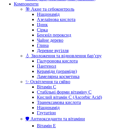
Компоненти
🎯 Акне та себоконтроль
Ніацинамід
Азелаїнова кислота
Цинк
Сірка
Бензоїл пероксид
Чайне дерево
Глина
Деревне вугілля
💧 Зволоження та відновлення бар’єру
Гіалуронова кислота
Пантенол
Кераміди (цераміди)
Ламелярна косметика
✨ Освітлення та сяйво
Вітамін С
Стабільні форми вітаміну С
Кислий вітамін С (Ascorbic Acid)
Транексамова кислота
Ніацинамід
Глутатіон
🛡️ Антиоксиданти та вітаміни
Вітамін Е