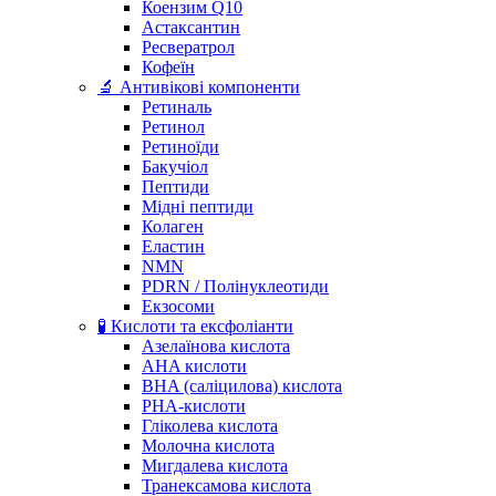
Коензим Q10
Астаксантин
Ресвератрол
Кофеїн
🔬 Антивікові компоненти
Ретиналь
Ретинол
Ретиноїди
Бакучіол
Пептиди
Мідні пептиди
Колаген
Еластин
NMN
PDRN / Полінуклеотиди
Екзосоми
🧪 Кислоти та ексфоліанти
Азелаїнова кислота
AHA кислоти
BHA (саліцилова) кислота
PHA-кислоти
Гліколева кислота
Молочна кислота
Мигдалева кислота
Транексамова кислота