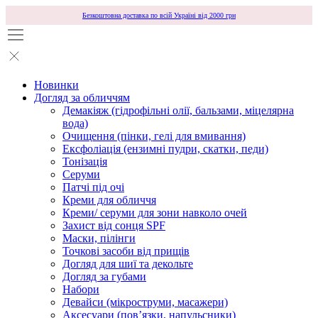
Безкоштовна доставка по всій Україні від 2000 грн
Новинки
Догляд за обличчям
Демакіяж (гідрофільні олії, бальзами, міцелярна
вода)
Очищення (пінки, гелі для вмивання)
Ексфоліація (ензимні пудри, скатки, педи)
Тонізація
Серуми
Патчі під очі
Креми для обличчя
Креми/ серуми для зони навколо очей
Захист від сонця SPF
Маски, пілінги
Точкові засоби від прищів
Догляд для шиї та декольте
Догляд за губами
Набори
Девайси (мікроструми, масажери)
Аксесуари (повʼязки, напульсники)