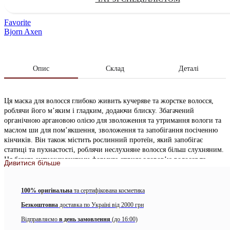
Favorite
Bjorn Axen
Опис
Склад
Деталі
Ця маска для волосся глибоко живить кучеряве та жорстке волосся,
роблячи його м’яким і гладким, додаючи блиску. Збагачений
органічною аргановою олією для зволоження та утримання вологи та
маслом ши для пом’якшення, зволоження та запобігання посіченню
кінчиків. Він також містить рослинний протеїн, який запобігає
статиці та пухнастості, роблячи неслухняне волосся більш слухняним.
Ця багата антиоксидантами формула сприяє здоров’ю волосся та
Дивитися більше
запобігає пошкодженню сонцем.
Аромат:
східний аромат, що викликає звикання – з нотами
100% оригінальна
та сертифікована косметика
кардамону, фрезії та ванілі
Безкоштовна
доставка по Україні від 2000 грн
Активні компоненти:
Відправляємо
в день замовлення
(до 16:00)