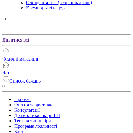
Очищення тіла (гелі, пінки, олії)
Креми для тіла, рук
Дивитися всі
Фізичні магазини
Чат
Список бажань
0
Про нас
Оплата та доставка
Консультації
Діагностика шкіри ШІ
Тест на тип шкіри
Програма лояльності
Блог