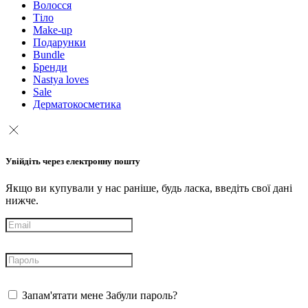
Волосся
Тіло
Make-up
Подарунки
Bundle
Бренди
Nastya loves
Sale
Дерматокосметика
Увійдіть через електронну пошту
Якщо ви купували у нас раніше, будь ласка, введіть свої дані
нижче.
Запам'ятати мене
Забули пароль?