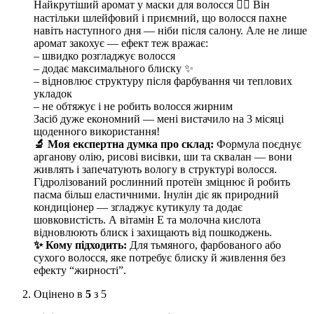
Найкрутіший аромат у маски для волосся ❤️‍🔥 Він
настільки шлейфовий і приємний, що волосся пахне
навіть наступного дня — ніби після салону. Але не лише
аромат закохує — ефект теж вражає:
– швидко розгладжує волосся
– додає максимального блиску ✨
– відновлює структуру після фарбування чи теплових
укладок
– не обтяжує і не робить волосся жирним
Засіб дуже економний — мені вистачило на 3 місяці
щоденного використання!
🔬 Моя експертна думка про склад:
Формула поєднує
арганову олію, рисові висівки, ши та сквалан — вони
живлять і запечатують вологу в структурі волосся.
Гідролізований рослинний протеїн зміцнює й робить
пасма більш еластичними. Інулін діє як природний
кондиціонер — згладжує кутикулу та додає
шовковистість. А вітамін Е та молочна кислота
відновлюють блиск і захищають від пошкоджень.
✨ Кому підходить:
Для тьмяного, фарбованого або
сухого волосся, яке потребує блиску й живлення без
ефекту “жирності”.
Оцінено в
5
з 5