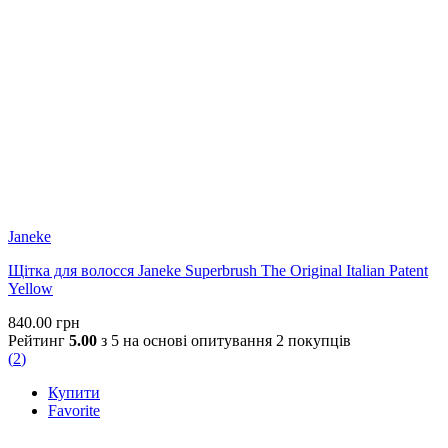
Janeke
Щітка для волосся Janeke Superbrush The Original Italian Patent
Yellow
840.00
грн
Рейтинг
5.00
з 5 на основі опитування
2
покупців
(
2
)
Купити
Favorite