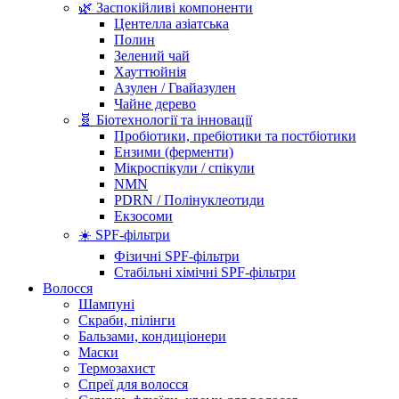
🌿 Заспокійливі компоненти
Центелла азіатська
Полин
Зелений чай
Хауттюйнія
Азулен / Гвайазулен
Чайне дерево
🧬 Біотехнології та інновації
Пробіотики, пребіотики та постбіотики
Ензими (ферменти)
Мікроспікули / спікули
NMN
PDRN / Полінуклеотиди
Екзосоми
☀️ SPF-фільтри
Фізичні SPF-фільтри
Стабільні хімічні SPF-фільтри
Волосся
Шампуні
Скраби, пілінги
Бальзами, кондиціонери
Маски
Термозахист
Спреї для волосся