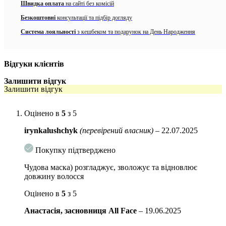
– Органічна Арганова олія.
Пом’якшує, розгладжує, додає блиску і
Швидка оплата
на сайті без комісій
захищає від втрати вологи
Безкоштовні
консультації та підбір догляду
– Пребіотики.
Зволожують і заспокоюють шкіру голови
Система лояльності
з кешбеком та подарунок на День Народження
– Рослинний протеїн.
Запобігає статиці, приборкує завивання та
пухнастість
Відгуки клієнтів
Спосіб використання:
рівномірно нанесіть засіб на вологе волосся
Залишити відгук
після миття голови шампунем. Залиште щонайменше на 3 хвилини,
Залишити відгук
але краще довше, щоб досягти оптимального результату. Ретельно
промити. Поєднуйте з шампунем з цієї ж лінійки, щоб посилити
зволожуючі та живильні властивості.
Оцінено в
5
з 5
Обʼєм: 200 мл
irynkalushchyk
(перевірений власник)
–
22.07.2025
Покупку підтверджено
Чудова маска) розгладжує, зволожує та відновлює
довжину волосся
Оцінено в
5
з 5
Анастасія, засновниця All Face
–
19.06.2025